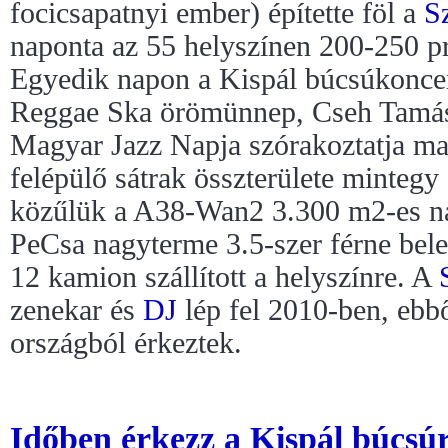
focicsapatnyi ember) építette föl a
S
naponta az 55 helyszínen 200-250 p
Egyedik napon a Kispál búcsúkonce
Reggae Ska örömünnep, Cseh Tamás 
Magyar Jazz Napja szórakoztatja ma
felépülő sátrak összterülete minteg
közűlük a A38-Wan2 3.300 m2-es na
PeCsa nagyterme 3.5-szer férne bele
12 kamion szállított a helyszínre. A
zenekar és
DJ
lép fel 2010-ben, ebbő
országból érkeztek.
Időben érkezz a Kispál búcsúr