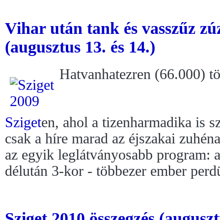
Vihar után tank és vasszűz zú
(augusztus 13. és 14.)
Hatvanhatezren (66.000) töl
Sziget
en, ahol a tizenharmadika is 
csak a híre marad az éjszakai zuhé
az egyik leglátványosabb program: a
délután 3-kor - többezer ember per
Sziget 2010 összegzés (auguszt