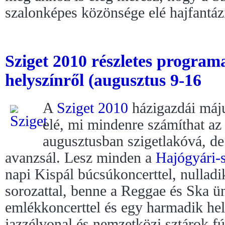
szalonképes közönsége elé hajfantáz
Sziget 2010 részletes progr
helyszínről (augusztus 9-16
A
Sziget 2010
házigazdái máju
elé, mi mindenre számíthat az
augusztusban szigetlakóvá, de 
avanzsál. Lesz minden a
Hajógyári-s
napi Kispál búcsúkoncerttel, nullad
sorozattal, benne a Reggae és Ska 
emlékkoncerttel és egy harmadik he
jazzélvonal és nemzetközi sztárok fú