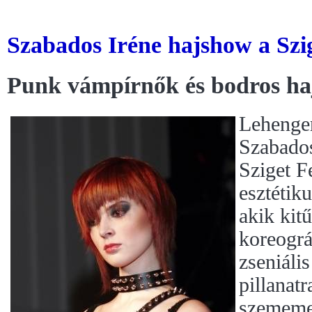
Szabados Iréne hajshow a Szi
Punk vámpírnők és bodros h
Lehenger
Szabados
Sziget Fe
esztétik
akik kit
koreográ
zseniáli
pillanat
szememet