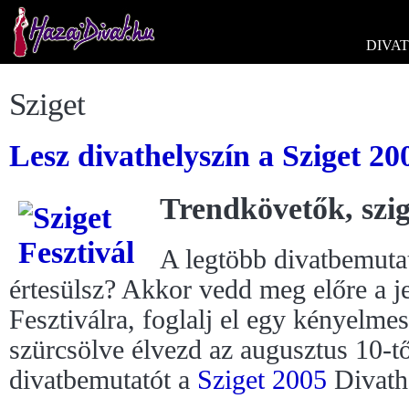
DIVAT
Sziget
Lesz divathelyszín a Sziget 20
Trendkövetők, szig
A legtöbb divatbemutat
értesülsz? Akkor vedd meg előre a j
Fesztiválra, foglalj el egy kényelme
szürcsölve élvezd az augusztus 10-tő
divatbemutatót a
Sziget 2005
Divath