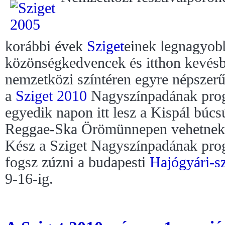
korábbi évek
Sziget
einek legnagyobb 
közönségkedvencek és itthon kevésb
nemzetközi színtéren egyre népszer
a
Sziget 2010
Nagyszínpadának prog
egyedik napon itt lesz a Kispál búcs
Reggae-Ska Örömünnepen vehetnek r
Kész a Sziget Nagyszínpadának pro
fogsz zúzni a budapesti
Hajógyári-sz
9-16-ig.