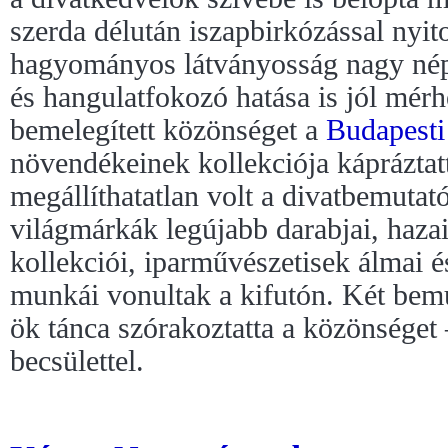
szerda délután iszapbirkózással nyi
hagyományos látványosság nagy nép
és hangulatfokozó hatása is jól mérh
bemelegített közönséget a
Budapesti
növendékeinek kollekciója kápráztatt
megállíthatatlan volt a divatbemutató
világmárkák legújabb darabjai, hazai
kollekciói, iparművészetisek álmai 
munkái vonultak a kifutón. Két bemu
ök tánca szórakoztatta a közönséget 
becsülettel.