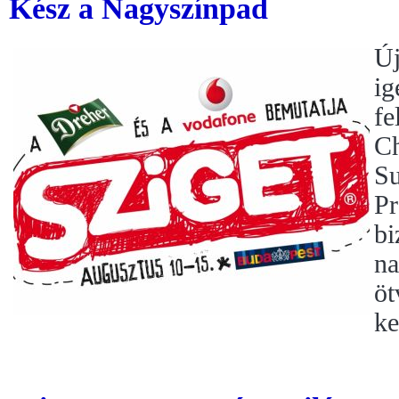
Kész a Nagyszínpad
Új
ig
fe
Ch
Su
Pr
bi
na
öt
ke