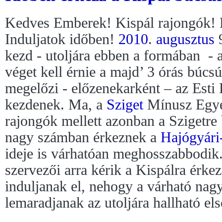
Kedves Emberek! Kispál rajongók! 
Induljatok időben!
2010
.
augusztus
9
kezd - utoljára ebben a formában - 
véget kell érnie a majd’ 3 órás búcs
megelőzi - előzenekarként – az Esti
kezdenek. Ma, a
Sziget
Mínusz Egyed
rajongók mellett azonban a Szigetre
nagy számban érkeznek a
Hajógyári-
ideje is várhatóan meghosszabbodik
szervezői arra kérik a Kispálra érke
induljanak el, nehogy a várható nag
lemaradjanak az utoljára hallható el