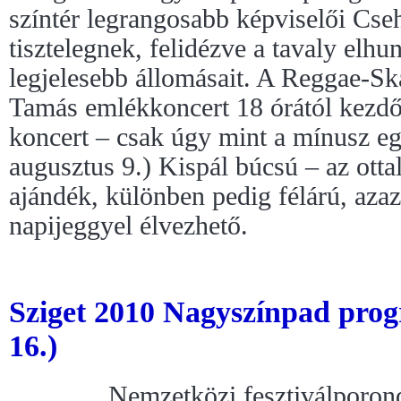
színtér legrangosabb képviselői Cse
tisztelegnek, felidézve a tavaly el
legjelesebb állomásait. A Reggae-S
Tamás emlékkoncert 18 órától kezd
koncert – csak úgy mint a mínusz eg
augusztus 9.) Kispál búcsú – az otta
ajándék, különben pedig félárú, azaz
napijeggyel élvezhető.
Sziget 2010 Nagyszínpad prog
16.)
Nemzetközi fesztiválporond 