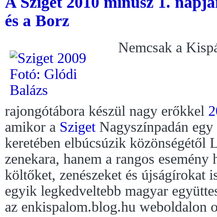
A Sziget 2010 mínusz 1. napjá
és a Borz
Nemcsak a Kispá
rajongótábora készül nagy erőkkel
2
amikor a
Sziget
Nagyszínpadán egy 
keretében elbúcsúzik közönségétől 
zenekara, hanem a rangos esemény hí
költőket, zenészeket és újságírokat 
egyik legkedveltebb magyar együttes
az enkispalom.blog.hu weboldalon o