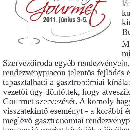
lá
ku
ki
Bu
Mi
mi
Szervezőiroda egyéb rendezvényein,
rendezvénypiacon jelentős fejlődés é
tapasztalható a gasztronómiai kínálat
vezetői úgy döntöttek, hogy átveszik
Gourmet szervezését. A komoly ha
visszatekintő eseményt - a korábbi ér
meglévő gasztronómiai rendezvénypal
koncepció szerint kívánják a jövőbe