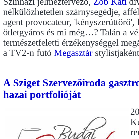
Színházi jelmeztervező,
Zob Kati
div
nélkülözhetetlen szárnysegédje, affé
agent provocateur, 'kényszerúttörő', 
ötletgyáros és mi még…? Talán a vél
természetfeletti érzékenységgel megá
a TV2-n futó
Megasztár
stylistjaként
A Sziget Szervezőiroda gasztro-
hazai portfolióját
20
Ku
re