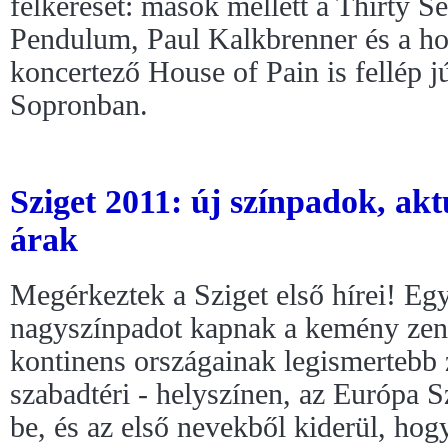
felkérését: mások mellett a Thirty 
Pendulum, Paul Kalkbrenner és a ho
koncertező House of Pain is fellép j
Sopronban.
Sziget 2011: új színpadok, akt
árak
Megérkeztek a Sziget első hírei! Egy
nagyszínpadot kapnak a kemény zené
kontinens országainak legismertebb 
szabadtéri - helyszínen, az Európa
be, és az első nevekből kiderül, ho