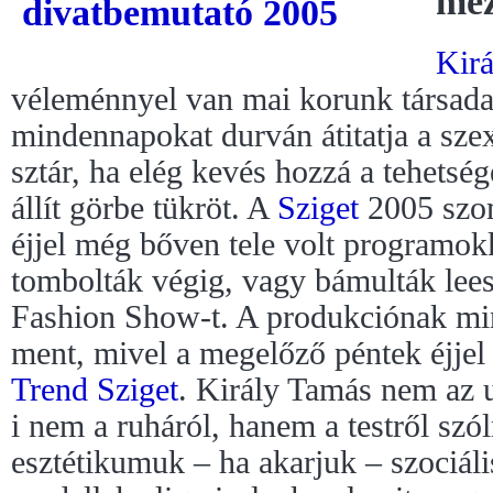
mez
Kir
véleménnyel van mai korunk társadal
mindennapokat durván átitatja a szex
sztár, ha elég kevés hozzá a tehetsé
állít görbe tükröt. A
Sziget
2005 szom
éjjel még bőven tele volt programok
tombolták végig, vagy bámulták leese
Fashion Show-t. A produkciónak mi
ment, mivel a megelőző péntek éjjel 
Trend Sziget
. Király Tamás nem az u
i nem a ruháról, hanem a testről szól
esztétikumuk – ha akarjuk – szociáli