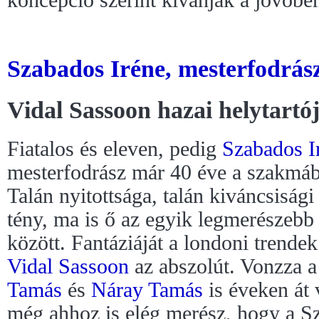
Szabados Iréne, mesterfodrás
Vidal Sassoon hazai helytartó
Fiatalos és eleven, pedig
Szabados I
mesterfodrász már 40 éve a szakmáb
Talán nyitottsága, talán kiváncsiság
tény, ma is ő az egyik legmerészebb
között. Fantáziáját a londoni trend
Vidal Sassoon
az abszolút. Vonzza a
Tamás
és
Náray Tamás
is éveken át 
még ahhoz is elég merész, hogy a Sz