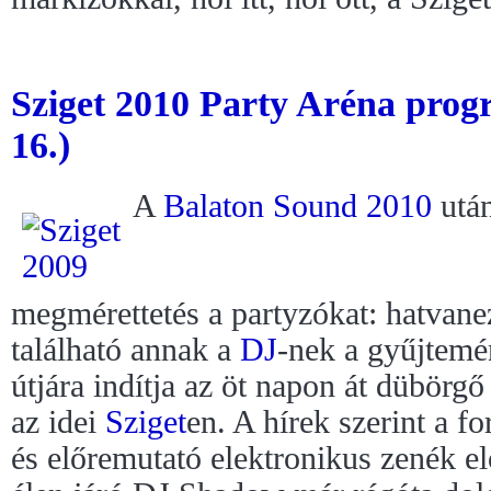
Sziget 2010 Party Aréna prog
16.)
A
Balaton Sound 2010
után
megmérettetés a partyzókat: hatvane
található annak a
DJ
-nek a gyűjtem
útjára indítja az öt napon át dübörg
az idei
Sziget
en. A hírek szerint a f
és előremutató elektronikus zenék el