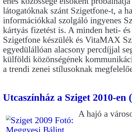
éhes közössége elsőként próbálhatja k
látogatóknak szánt Szigetfone-t, a h
információkkal szolgáló ingyenes Sz
kártyás fizetést is. A minden heti- é
Szigetfone készülék és VitaMAX Szi
egyedülállóan alacsony percdíjjal segí
külföldi közönségének kommunikáci
a trendi zenei stílusoknak megfelelő
Utcaszínház a Sziget 2010-en 
A hajó a városo