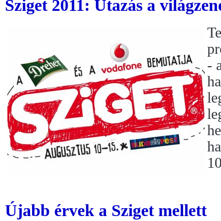
Sziget 2011: Utazás a világzen
Te
pr
- 
ha
le
le
he
ha
10
Újabb érvek a Sziget mellett