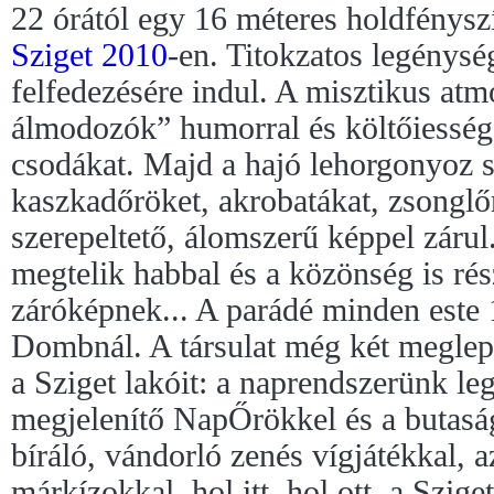
22 órától egy 16 méteres holdfénysz
Sziget 2010
-en. Titokzatos legénysé
felfedezésére indul. A misztikus atm
álmodozók” humorral és költőiességge
csodákat. Majd a hajó lehorgonyoz s 
kaszkadőröket, akrobatákat, zsonglő
szerepeltető, álomszerű képpel zárul
megtelik habbal és a közönség is rés
záróképnek... A parádé minden este 1
Dombnál. A társulat még két meglep
a Sziget lakóit: a naprendszerünk le
megjelenítő NapŐrökkel és a butasá
bíráló, vándorló zenés vígjátékkal, a
márkízokkal, hol itt, hol ott, a Szige