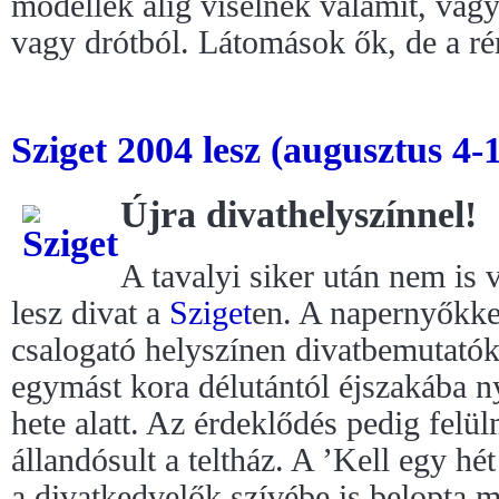
modellek alig viselnek valamit, vagy
vagy drótból. Látomások ők, de a rém
Sziget 2004 lesz (augusztus 4-1
Újra divathelyszínnel!
A tavalyi siker után nem is 
lesz divat a
Sziget
en. A napernyőkke
csalogató helyszínen divatbemutatók
egymást kora délutántól éjszakába ny
hete alatt. Az érdeklődés pedig felülm
állandósult a teltház. A ’Kell egy hét
a divatkedvelők szívébe is belopta 