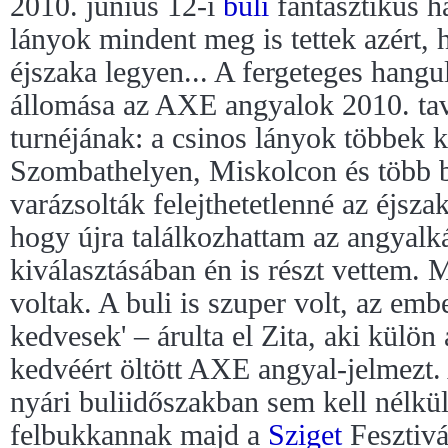
2010. június 12-i
buli
fantasztikus h
lányok mindent meg is tettek azért, h
éjszaka legyen... A fergeteges hangul
állomása az AXE angyalok 2010. tav
turnéjának: a csinos lányok többek 
Szombathelyen, Miskolcon és több b
varázsolták felejthetetlenné az éjsz
hogy újra találkozhattam az angyalk
kiválasztásában én is részt vettem.
voltak. A buli is szuper volt, az e
kedvesek' – árulta el Zita, aki külön
kedvéért öltött AXE angyal-jelmezt.
nyári buliidőszakban sem kell nélkül
felbukkannak majd a
Sziget
Fesztivá