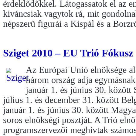
érdeklődőkkel. Látogassatok el az e
kiváncsiak vagytok rá, mit gondolna
népszerű figurái a Kispál és a Borzró
Sziget 2010 – EU Trió Fókusz 
Az Európai Unió elnöksége al
három ország adja egymásnak a
január 1. és június 30. között
július 1. és december 31. között Be
január 1. és június 30. között Magya
soros elnökségi posztját. A Trió el
programszervezői meghívtak számos 