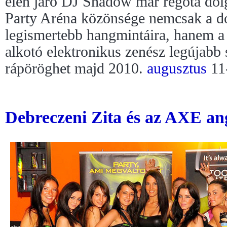
élen járó DJ Shadow már régóta dolg
Party Aréna közönsége nemcsak a d
legismertebb hangmintáira, hanem a
alkotó elektronikus zenész legújabb 
rápöröghet majd 2010.
augusztus
11-
Debreczeni Zita és az AXE ang