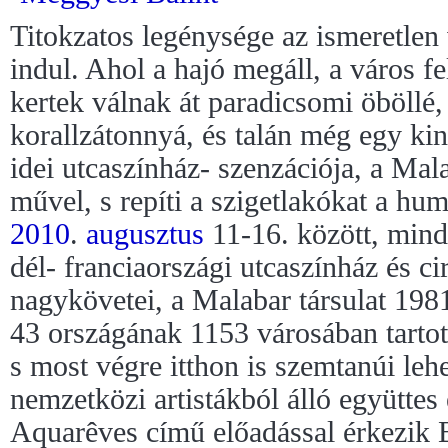
Titokzatos legénysége az ismeretlen 
indul. Ahol a hajó megáll, a város fe
kertek válnak át paradicsomi öböllé,
korallzátonnyá, és talán még egy kinc
idei utcaszínház- szenzációja, a Mal
művel, s repíti a szigetlakókat a hu
2010
.
augusztus
11-16. között, minde
dél- franciaországi utcaszínház és c
nagykövetei, a Malabar társulat 1981
43 országának 1153 városában tartot
s most végre itthon is szemtanúi leh
nemzetközi artistákból álló együttes
Aquarêves című előadással érkezik 