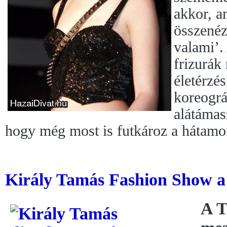
akkor, a
összenéz
valami’. 
frizurák
életérzés
koreográ
alátámas
hogy még most is futkároz a hátamo
Király Tamás Fashion Show a
A T