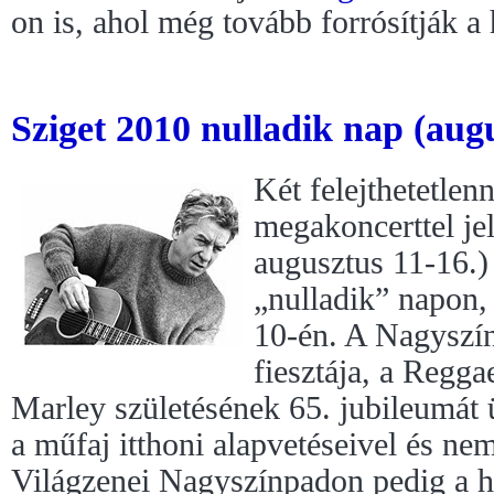
on is, ahol még tovább forrósítják a 
Sziget 2010 nulladik nap (augu
Két felejthetetlen
megakoncerttel je
augusztus 11-16.
„nulladik” napon,
10-én. A Nagyszí
fiesztája, a Regg
Marley születésének 65. jubileumát 
a műfaj itthoni alapvetéseivel és ne
Világzenei Nagyszínpadon pedig a ha