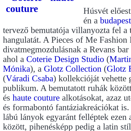
Húsvét előes
én a
budapest
tervező bemutatója villanyozta fel a
hangulatát. A Pieces of Me Fashion 
divatmegmozdulásnak a Revans bar &
ahol a
Coterie Design Studio
(
Marti
Mónika
), a
Glotz Collection
(
Glotz 
(
Váradi Csaba
) kollekcióját vehette 
publikum. A bemutatott ruhák között
és
haute couture
alkotásokat, azaz ut
és formabontó fantáziakreációkat is
lábú lányok egyaránt felléptek ezen 
között, pihenésképp pedig a latin st