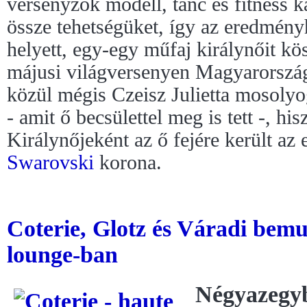
versenyzők modell, tánc és fitness 
össze tehetségüket, így az eredmén
helyett, egy-egy műfaj királynőit kö
májusi világversenyen Magyarország
közül mégis Czeisz Julietta mosolyo
- amit ő becsülettel meg is tett -, hi
Királynőjeként az ő fejére került az 
Swarovski
korona.
Coterie, Glotz és Váradi bem
lounge-ban
Négyazegy