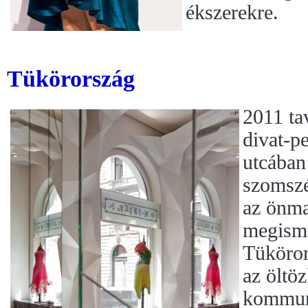
ékszerekre.
Tükörország
2011 ta
divat-p
utcában
szomszé
az önma
megisme
Tüköror
az öltö
kommuni