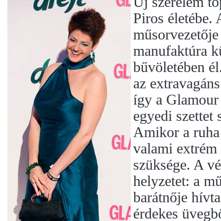
Új szerelem to
Piros életébe.
műsorvezetője
manufaktúra k
bűvöletében él.
az extravagáns
így a Glamour 
egyedi szettet 
Amikor a ruha
valami extrém 
szüksége. A vé
helyzetet: a m
barátnője hívta
érdekes üvegbő