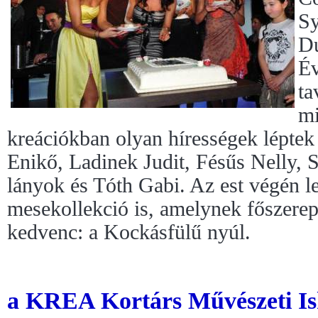
Sy
Du
Év
ta
mi
kreációkban olyan hírességek léptek 
Enikő, Ladinek Judit, Fésűs Nelly, 
lányok és Tóth Gabi. Az est végén le
mesekollekció is, amelynek főszerep
kedvenc: a Kockásfülű nyúl.
a KREA Kortárs Művészeti Is