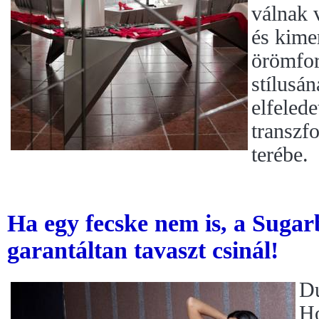
válnak 
és kimer
örömfo
stílusán
elfelede
transzf
terébe.
Ha egy fecske nem is, a Sugar
garantáltan tavaszt csinál!
Du
Ho