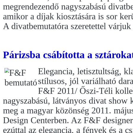
megrendezendő nagyszabású divatbe
amikor a díjak kiosztására is sor ker
A divatbemutatóra szeretettel várjuk
Párizsba csábította a sztárok
Elegancia, letisztultság, k
stílusos, jól variálható dar
F&F 2011/ Őszi-Téli kolle
nagyszabású, látványos divat show k
meg a magyar közönség 2011. máju
Design Centerben. Az F&F designerei
ezúttal az elegancia, a fények és a c