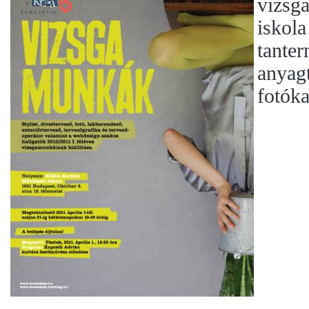
vizsga
iskola
tanter
anyagt
fotóka