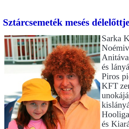
Sztárcsemeték mesés délelőtt
Sarka K
Noémive
Anitáva
és lány
Piros pi
KFT zen
unokájá
kislány
Hooliga
és Kiar