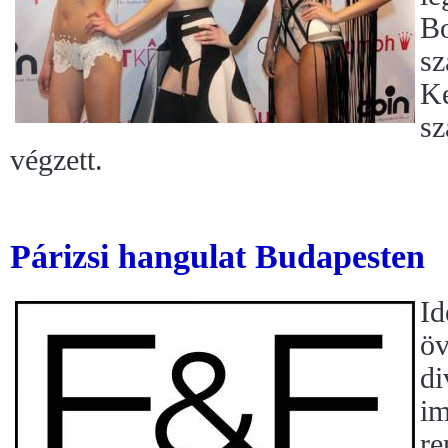
Bo
sz
Ke
sz
végzett.
Párizsi hangulat Budapesten
Id
öv
di
im
re