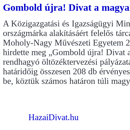
Gombold újra! Divat a magya
A Közigazgatási és Igazságügyi Min
országmárka alakításáért felelős tár
Moholy-Nagy Művészeti Egyetem 20
hirdette meg „Gombold újra! Divat 
rendhagyó öltözéktervezési pályázat
határidőig összesen 208 db érvényes
be, köztük számos határon túli magy
HazaiDivat.hu