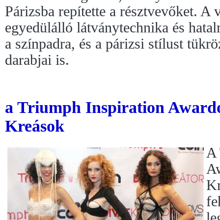
Párizsba repítette a résztvevőket. A 
egyedülálló látványtechnika és hatal
a színpadra, és a párizsi stílust tükr
darabjai is.
a Triumph Inspiration Awardo
Kreások
A 
Aw
Kr
fe
le