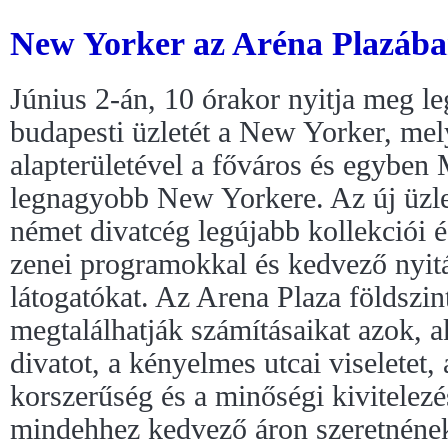
New Yorker az Aréna Plazáb
Június 2-án, 10 órakor nyitja meg l
budapesti üzletét a New Yorker, me
alapterületével a főváros és egyben
legnagyobb New Yorkere. Az új üzl
német divatcég legújabb kollekciói 
zenei programokkal és kedvező nyitá
látogatókat. Az Arena Plaza földszin
megtalálhatják számításaikat azok, ak
divatot, a kényelmes utcai viseletet,
korszerűség és a minőségi kivitelezés
mindehhez kedvező áron szeretnének