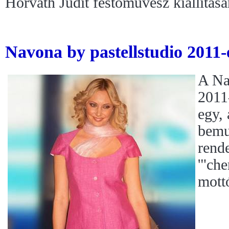
Horváth Judit festőművész kiállításá
Navona by pastellstudio 2011-
A Na
2011-
egy, 
bemu
rend
'"ch
mott