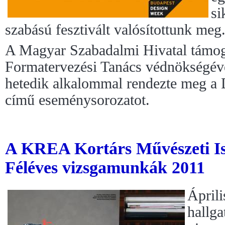
si
szabású fesztivált valósítottunk meg
A Magyar Szabadalmi Hivatal támog
Formatervezési Tanács védnökségév
hetedik alkalommal rendezte meg a
című eseménysorozatot.
A KREA Kortárs Művészeti Is
Féléves vizsgamunkák 2011
Áprili
hallga