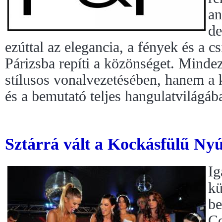
an
de
ezúttal az elegancia, a fények és a c
Párizsba repíti a közönséget. Minde
stílusos vonalvezetésében, hanem a 
és a bemutató teljes hangulatvilágá
Sztárrá vált a Kockásfülű Nyú
Ig
kü
be
Co