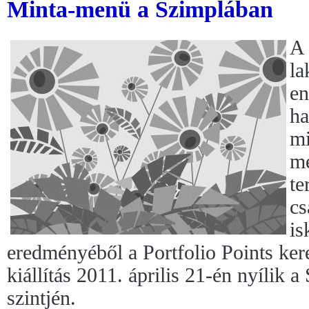
Minta-menü a Szimplában
A
la
en
ha
mi
me
te
cs
is
eredményéből a Portfolio Points ke
kiállítás 2011. április 21-én nyílik 
szintjén.