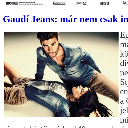
Gaudí Jeans: már nem csak in
Eg
ma
kö
di
ne
St
em
a 
je
mi