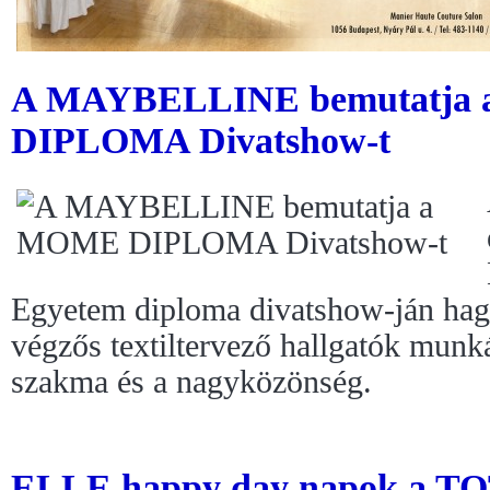
A MAYBELLINE bemutatja
DIPLOMA Divatshow-t
Egyetem diploma divatshow-ján ha
végzős textiltervező hallgatók munk
szakma és a nagyközönség.
ELLE happy day napok a T