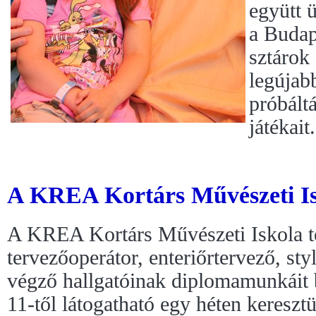
együtt 
a Budap
sztárok
legújab
próbált
játékait.
A KREA Kortárs Művészeti Is
A KREA Kortárs Művészeti Iskola t
tervezőoperátor, enteriőrtervező, sty
végző hallgatóinak diplomamunkáit b
11-től látogatható egy héten keresz