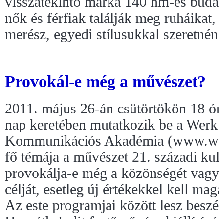
visszatekintő márka 140 nm-es budap
nők és férfiak találják meg ruháikat,
merész, egyedi stílusukkal szeretnén
Provokál-e még a művészet?
2011. május 26-án csütörtökön 18 ór
nap keretében mutatkozik be a Werk 
Kommunikációs Akadémia (www.we
fő témája a művészet 21. századi ku
provokálja-e még a közönségét vagy 
célját, esetleg új értékekkel kell mag
Az este programjai között lesz beszé