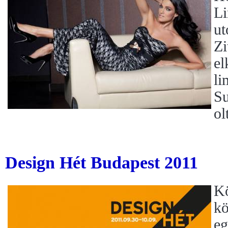
Li
ut
Zi
el
li
Su
ol
Design Hét Budapest 2011
Kö
kö
eg