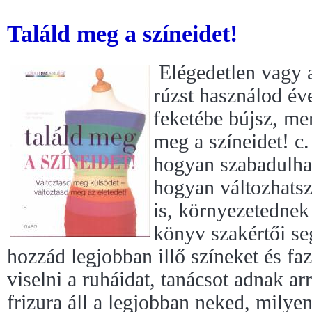
Találd meg a színeidet!
Elégedetlen vagy 
rúzst használod év
feketébe bújsz, mer
meg a színeidet! c
hogyan szabadulhat
hogyan változhatsz
is, környezetednek
könyv szakértői seg
hozzád legjobban illő színeket és f
viselni a ruháidat, tanácsot adnak ar
frizura áll a legjobban neked, milyen