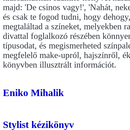
majd: 'De csinos vagy!', 'Nahát, neke
és csak te fogod tudni, hogy dehogy
megtaláltad a színeket, melyekben r
divattal foglalkozó részében könnye
típusodat, és megismerheted színpal
megfelelő make-upról, hajszínről, éks
könyvben illusztrált információt.
Eniko Mihalik
Stylist kézikönyv