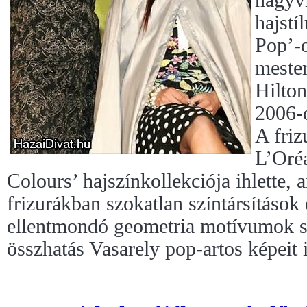
nagyvi
hajstí
Pop’-o
mester
Hilto
2006-o
A friz
L’Oréa
Colours’ hajszínkollekciója ihlette,
frizurákban szokatlan színtársításo
ellentmondó geometria motívumok s
összhatás Vasarely pop-artos képeit i