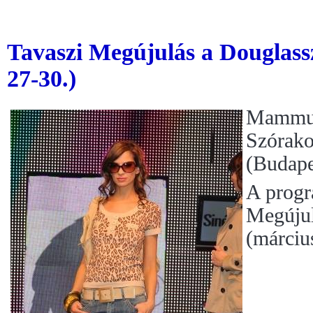
Tavaszi Megújulás a Douglassz
27-30.)
Mammut
Szórako
(Budape
A progr
Megújul
(márciu