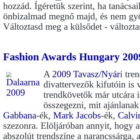
hozzád. Ígéretük szerint, ha tanács
önbizalmad megnő majd, és nem győ
Változtasd meg a külsődet - változta
Fashion Awards Hungary 2009
A
2009 Tavasz/Nyár
i tre
divattervezők kifutóin is 
trendkövetők már utcára is
összegezni, mit ajánlana
Gabbana
-ék,
Mark Jacobs
-ék,
Calvi
szezonra. Elöljáróban annyit, hogy 
abszolút trendszíne a narancssárga, 