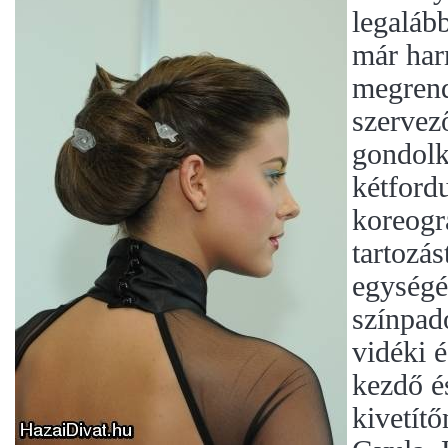
legaláb
már har
megrend
szervező
gondolk
kétford
koreogr
tartozás
egységét
színpad
vidéki é
kezdő é
kivetít