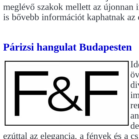
meglévő szakok mellett az újonnan 
is bővebb információt kaphatnak az
Párizsi hangulat Budapesten
Id
öv
di
im
re
an
de
ezúttal az elegancia, a fények és a c