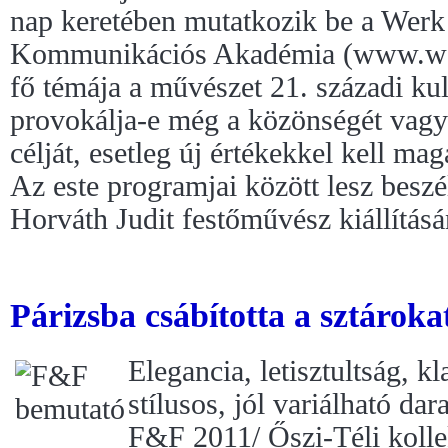
nap keretében mutatkozik be a Werk 
Kommunikációs Akadémia (www.we
fő témája a művészet 21. századi ku
provokálja-e még a közönségét vagy 
célját, esetleg új értékekkel kell mag
Az este programjai között lesz beszé
Horváth Judit festőművész kiállításá
Párizsba csábította a sztárok
Elegancia, letisztultság, k
stílusos, jól variálható dar
F&F 2011/ Őszi-Téli kolle