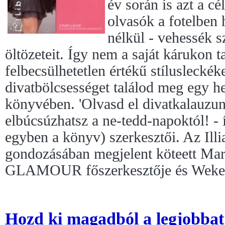
év során is azt a cé
olvasók a fotelben h
nélkül - vehessék
öltözeteit. Így nem a saját kárukon 
felbecsülhetetlen értékű stílusleckék
divatbölcsességet találod meg egy h
könyvében. 'Olvasd el divatkalauzun
elbúcsúzhatsz a ne-tedd-napoktól! - 
egyben a könyv) szerkesztői. Az Ill
gondozásában megjelent köteett Mar
GLAMOUR főszerkesztője és Wekerle
Hozd ki magadból a legjobbat