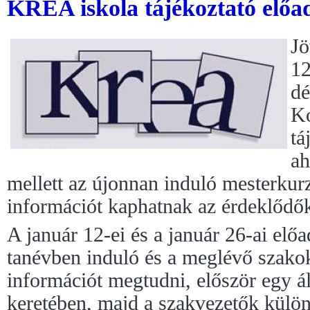
KREA iskola tájékoztató előa
Jö
12
dé
Ko
tá
ah
mellett az újonnan induló mesterkur
információt kaphatnak az érdeklődő
A január 12-ei és a január 26-ai el
tanévben induló és a meglévő szako
információt megtudni, először egy ál
keretében, majd a szakvezetők külön