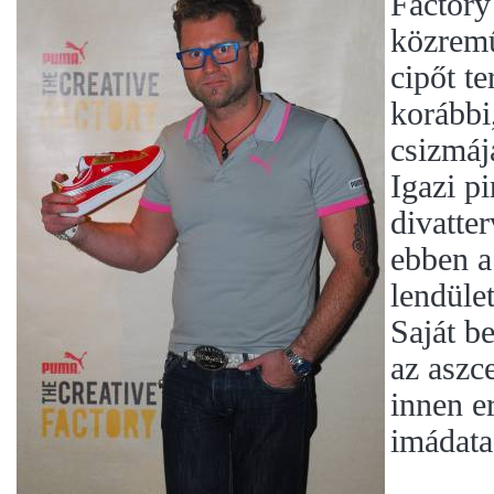
Factory
közremű
cipőt t
korábbi,
csizmáj
Igazi p
divatte
ebben a
lendület
Saját be
az aszc
innen e
imádata