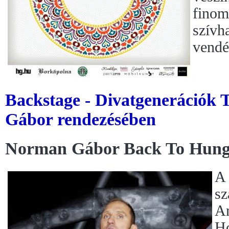
finom 
szívh
vendé
Backstage - Divatgenerációk 
Gábor rendezésében
Norman Gábor Back To Hung
A
sz
An
Ho