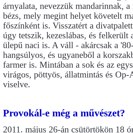
árnyalata, nevezzük mandarinnak, a 
bézs, mely megint helyet követelt m
főszínként is. Visszatért a divatpale
úgy tetszik, kezeslábas, és felkerült
ülepű naci is. A váll - akárcsak a '8
hangsúlyos, és ugyaneből a korszakbó
farmer is. Mintában a sok és az egys
virágos, pöttyös, állatmintás és Op-
viselve.
Provokál-e még a művészet?
2011. május 26-án csütörtökön 18 ór