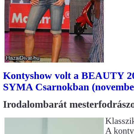
Kontyshow volt a BEAUTY 20
SYMA Csarnokban (november
Irodalombarát mesterfodrász
Klasszi
A konty