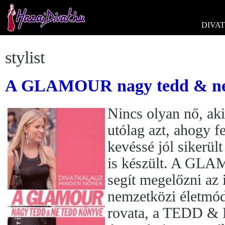
DIVAT
stylist
A GLAMOUR nagy tedd & ne
Nincs olyan nő, ak
utólag azt, ahogy fe
kevéssé jól sikerült
is készült. A GLA
segít megelőzni az 
nemzetközi életmó
rovata, a TEDD &