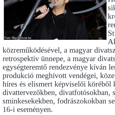
si
kr
re
St
Ak
közreműködésével, a magyar divats
retrospektiv ünnepe, a magyar divats
egységteremtő rendezvénye kíván len
produkció meghívott vendégei, közel
híres és elismert képviselői köréből
divattervezőkben, divatfotósokban, s
sminkesekekben, fodrászokokban se
16-i eseményen.