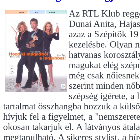
Az RTL Klub regge
Dunai Anita, Hajas
azaz a Szépítők 19
kezelésbe. Olyan n
hatvanas korosztál
magukat elég szép
még csak nőiesnek
szerint minden nőb
szépség ígérete, a 
tartalmat összhangba hozzuk a külsőv
hívjuk fel a figyelmet, a "nemszeret
okosan takarjuk el. A látványos áta
megtanulható. A sikeres stylist, a hí