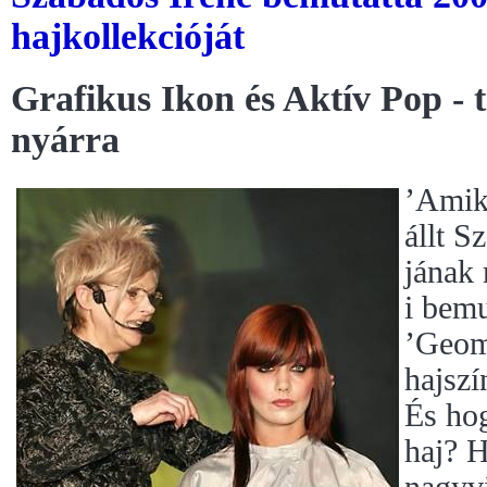
hajkollekcióját
Grafikus Ikon és Aktív Pop - t
nyárra
’Amiko
állt S
jának
i bemu
’Geom
hajszí
És hog
haj? H