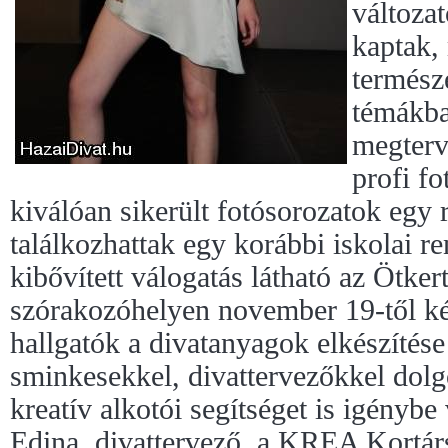
változat
kaptak,
termész
témákba
megterve
profi f
kiválóan sikerült fotósorozatok egy
találkozhattak egy korábbi iskolai r
kibővített válogatás látható az Ötke
szórakozóhelyen november 19-től két
hallgatók a divatanyagok elkészítése
sminkesekkel, divattervezőkkel dolg
kreatív alkotói segítséget is igénybe 
Edina, divattervező, a KREA Kortár