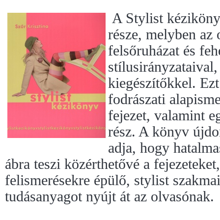
A Stylist kézikön
része, melyben az
felsőruházat és fe
stílusirányzataival,
kiegészítőkkel. Ezt
fodrászati alapisme
fejezet, valamint e
rész. A könyv újdo
adja, hogy hatalma
ábra teszi közérthetővé a fejezeteket
felismerésekre épülő, stylist szakma
tudásanyagot nyújt át az olvasónak.