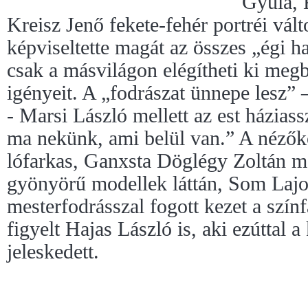
Gyula, 
Kreisz Jenő fekete-fehér portréi vál
képviseltette magát az összes „égi h
csak a másvilágon elégítheti ki meg
igényeit. A „fodrászat ünnepe lesz” –
- Marsi László mellett az est háziass
ma nekünk, ami belül van.” A nézők
lófarkas, Ganxsta Döglégy Zoltán me
gyönyörű modellek láttán, Som Laj
mesterfodrásszal fogott kezet a színf
figyelt Hajas László is, aki ezúttal 
jeleskedett.