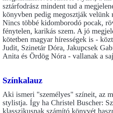
sztárfodrász mindent tud a megjelené
könyvben pedig megosztják velünk m
Nincs többé kidomborodó pocak, röv
fénytelen, karikás szem. A jó megje
kötetben magyar hírességek is - köz
Judit, Szinetár Dóra, Jakupcsek Gabr
Anita és Ördög Nóra - vallanak a sa
Színkalauz
Aki ismeri "személyes" színeit, az 
stylistja. Így ha Christel Buscher: S
klasszikusnak számító könyvét hasz