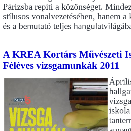
Párizsba repíti a közönséget. Minde
stílusos vonalvezetésében, hanem a 
és a bemutató teljes hangulatvilágá
A KREA Kortárs Művészeti Is
Féléves vizsgamunkák 2011
Áprili
hallga
vizsga
iskola
tanter
anyagt