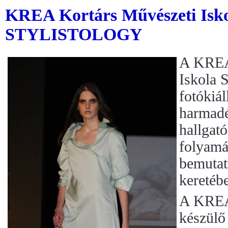
KREA Kortárs Művészeti Isko
STYLISTOLOGY
A KREA
Iskola
fotókiál
harmadé
hallgat
folyamá
bemutat
keretéb
A KREA 
készülő 