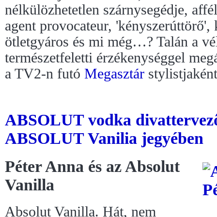
nélkülözhetetlen szárnysegédje, affé
agent provocateur, 'kényszerúttörő', 
ötletgyáros és mi még…? Talán a vél
természetfeletti érzékenységgel megá
a TV2-n futó
Megasztár
stylistjaként
ABSOLUT vodka divattervező
ABSOLUT Vanilia jegyében
Péter Anna és az Absolut
Vanilla
Absolut Vanilla. Hát, nem