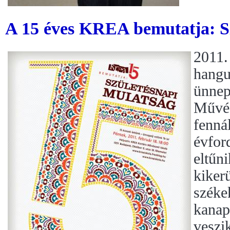
A 15 éves KREA bemutatja: S
2011.
hangu
ünnep
Művés
fenná
évfor
eltűni
kiker
széke
kanap
veszik