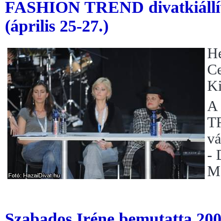
FASHION TREND divatkiállítá
(április 25-27.)
He
Ce
Ki
A
TR
vá
- 
Ma
Szabados Iréne bemutatta 20