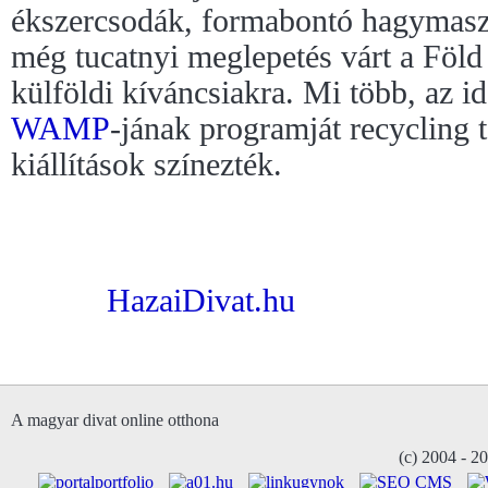
ékszercsodák, formabontó hagymasz
még tucatnyi meglepetés várt a Föl
külföldi kíváncsiakra. Mi több, az id
WAMP
-jának programját recycling
kiállítások színezték.
HazaiDivat.hu
A magyar divat online otthona
(c) 2004 - 2