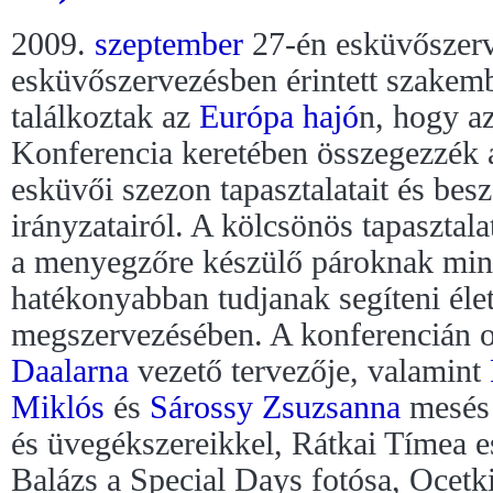
2009.
szeptember
27-én esküvőszerv
esküvőszervezésben érintett szakem
találkoztak az
Európa hajó
n, hogy a
Konferencia keretében összegezzék 
esküvői szezon tapasztalatait és bes
irányzatairól. A kölcsönös tapasztala
a menyegzőre készülő pároknak miné
hatékonyabban tudjanak segíteni él
megszervezésében. A konferencián o
Daalarna
vezető tervezője, valamint
Miklós
és
Sárossy Zsuzsanna
mesé
és üvegékszereikkel, Rátkai Tímea 
Balázs a Special Days fotósa, Ocetki