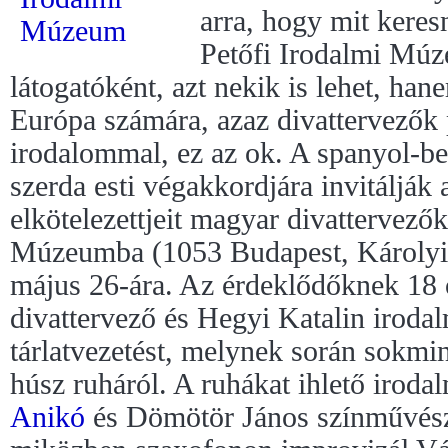
arra, hogy mit keres
Petőfi Irodalmi Múz
látogatóként, azt nekik is lehet, ha
Európa számára, azaz divattervezők
irodalommal, ez az ok. A spanyol-be
szerda esti végakkordjára invitálják 
elkötelezettjeit magyar divattervezők
Múzeumba (1053 Budapest, Károlyi 
május 26-ára. Az érdeklődőknek 18 
divattervező és Hegyi Katalin iroda
tárlatvezetést, melynek során sokmind
húsz ruháról. A ruhákat ihlető irod
Anikó
és Dömötör János színművész