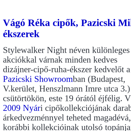
Vágó Réka cipők, Pazicski Mik
ékszerek
Stylewalker Night néven különleges
akciókkal várnak minden kedves
dizájner-cipő-ruha-ékszer kedvelőt a
Pazicski Showroom
ban (Budapest,
V.kerület, Henszlmann Imre utca 3.)
csütörtökön, este 19 órától éjfélig.
2009 Nyár
i cipőkollekciójának dara
árkedvezménnyel teheted magadévá,
korábbi kollekcióinak utolsó topánj