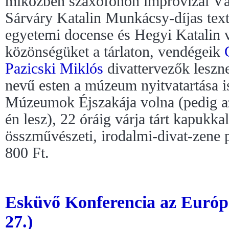
miközben szaxofonon improvizál Váz
Sárváry Katalin Munkácsy-díjas tex
egyetemi docense és Hegyi Katalin 
közönségüket a tárlaton, vendégeik
Pazicski Miklós
divattervezők leszn
nevű esten a múzeum nyitvatartása is
Múzeumok Éjszakája volna (pedig az
én lesz), 22 óráig várja tárt kapukka
összművészeti, irodalmi-divat-zene 
800 Ft.
Esküvő Konferencia az Európ
27.)