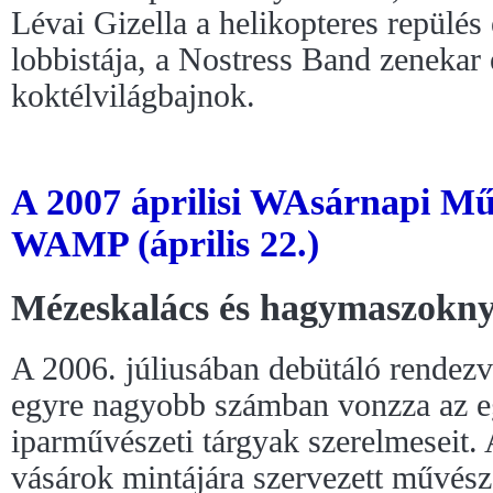
Lévai Gizella a helikopteres repülés
lobbistája, a Nostress Band zenekar
koktélvilágbajnok.
A 2007 áprilisi WAsárnapi Mű
WAMP (április 22.)
Mézeskalács és hagymaszokn
A 2006. júliusában debütáló rendez
egyre nagyobb számban vonzza az eg
iparművészeti tárgyak szerelmeseit.
vásárok mintájára szervezett művés