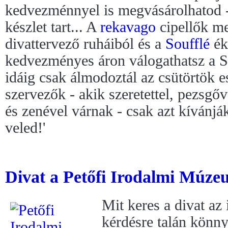
kedvezménnyel is megvásárolhatod -
készlet tart... A
rekavago
cipellők me
divattervező ruháiból és a
Soufflé
ék
kedvezményes áron válogathatsz a
idáig csak álmodoztál az csütörtök es
szervezők - akik szeretettel, pezsgő
és zenével várnak - csak azt kívánjá
veled!'
Divat a Petőfi Irodalmi Múze
Mit keres a divat az
kérdésre talán könny