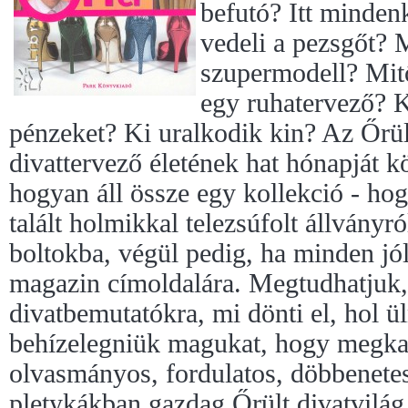
befutó? Itt minden
vedeli a pezsgőt? 
szupermodell? Mitő
egy ruhatervező? K
pénzeket? Ki uralkodik kin? Az Őrül
divattervező életének hat hónapját k
hogyan áll össze egy kollekció - ho
talált holmikkal telezsúfolt állványró
boltokba, végül pedig, ha minden jó
magazin címoldalára. Megtudhatjuk,
divatbemutatókra, mi dönti el, hol ül
behízelegniük magukat, hogy megkap
olvasmányos, fordulatos, döbbenetes
pletykákban gazdag Őrült divatvilág r