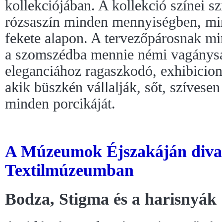
kollekciójában. A kollekció színei sz
rózsaszín minden mennyiségben, mi
fekete alapon. A tervezőpárosnak m
a szomszédba mennie némi vagánysá
eleganciához ragaszkodó, exhibicion
akik büszkén vállalják, sőt, szívese
minden porcikáját.
A Múzeumok Éjszakáján divat
Textilmúzeumban
Bodza, Stigma és a harisnyák