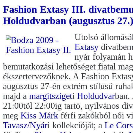
Fashion Extasy III. divatbemu
Holdudvarban (augusztus 27.
Utolsó állomásá
Extasy
divatbemu
nyár folyamán h
bemutatkozási lehetőséget fiatal ma
ékszertervezőknek. A Fashion Extasy
augusztus 27-én extrém stílusú ruh
majd a
margitsziget
i
Holdudvar
ban.
21:00től 22:00ig tartó, nyilvános di
meg
Kiss Márk
férfi zakókból női vi
Tavasz/Nyár
i kollekcióját; a
Le Cors