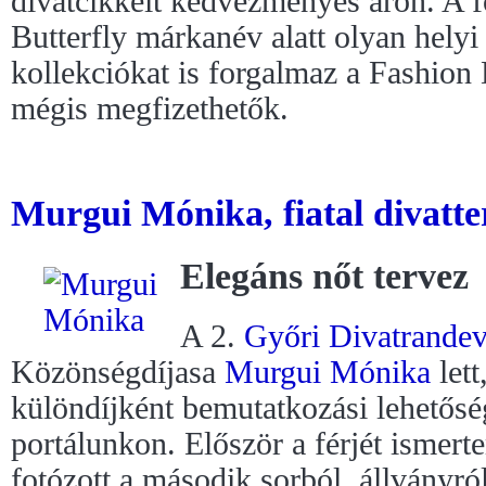
divatcikkeit kedvezményes áron. A f
Butterfly márkanév alatt olyan helyi 
kollekciókat is forgalmaz a Fashion
mégis megfizethetők.
Murgui Mónika, fiatal divatte
Elegáns nőt tervez
A 2.
Győri Divatrande
Közönségdíjasa
Murgui Mónika
lett
különdíjként bemutatkozási lehetőség
portálunkon. Először a férjét ismer
fotózott a második sorból, állványról