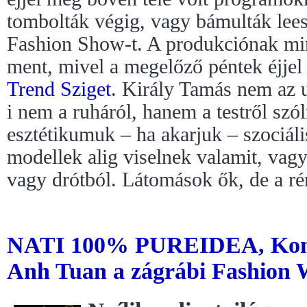
tombolták végig, vagy bámulták leese
Fashion Show-t. A produkciónak mi
ment, mivel a megelőző péntek éjjel 
Trend Sziget
. Király Tamás nem az u
i nem a ruháról, hanem a testről szól
esztétikumuk – ha akarjuk – szociáli
modellek alig viselnek valamit, vagy
vagy drótból. Látomások ők, de a rém
NATI 100% PUREIDEA, Kont
Anh Tuan a zágrábi Fashion