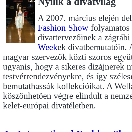
Nyílik a divatvilág
A 2007. március elején de
Fashion Show
folyamatos j
divattervezőinek a zágrábi
Week
ek divatbemutatóin. A
magyar szervezők közti szoros együ
ugyanis, hogy a sikeres dizájnerek 
testvérrendezvényekre, és így széles
bemutathassák kollekcióikat. A Wel
köszönhetően végre elindult a nemze
kelet-európai divatéletben.