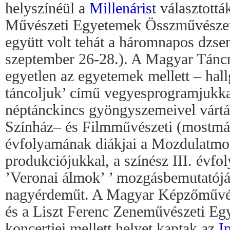
helyszínéül a
Millenáris
t választottá
Művészeti Egyetemek Összművészeti
együtt volt tehát a háromnapos dzs
szeptember 26-28.). A Magyar Táncm
egyetlen az egyetemek mellett – hal
táncoljuk’ című vegyesprogramjukka
néptánckincs gyöngyszemeivel vártá
Színház– és Filmművészeti (mostmár
évfolyamának diákjai a Mozdulatmo
produkciójukkal, a színész III. évf
’Veronai álmok’ ’ mozgásbemutatójá
nagyérdeműt. A Magyar Képzőművész
és a Liszt Ferenc Zeneművészeti Eg
koncertjei mellett helyet kaptak az
I