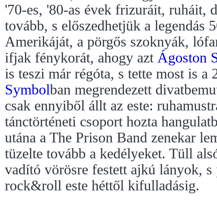
'70-es, '80-as évek frizuráit, ruháit
tovább, s előszedhetjük a legendás 5
Amerikáját, a pörgős szoknyák, lófar
ifjak fénykorát, ahogy azt
Ágoston S
is teszi már régóta, s tette most is a
Symbol
ban megrendezett divatbemu
csak ennyiből állt az este: ruhamustr
tánctörténeti csoport hozta hangulat
utána a The Prison Band zenekar le
tüzelte tovább a kedélyeket. Tüll al
vadító vörösre festett ajkú lányok, s
rock&roll este héttől kifulladásig.