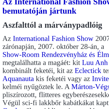
Az International Fashion Sho
bemutatóján jártunk
Aszfalttól a márványpadlóig
Az
International Fashion Show
200
zárónapján, 2007. október 28-án, a
Show-Room Rendezvényház és Élm
megtalálhatta a magáét: kit
Luu Anh
kombinált feketéi, kit az
Eclectick
te
Aquanauta
kis feketéi vagy az
Invit
kelméi nyűgöztek le. A
Márton-Vég
pliszírozott, flitteres egyberészesekk
Végül sci-fi lakkbőr kabátkákat kap