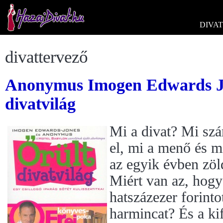
DIVAT
divattervező
Anonymus Imogen Edwards Jo
divatvilág
Mi a divat? Mi szá
el, mi a menő és m
az egyik évben zöl
Miért van az, hogy
hatszázezer forinto
harmincat? És a ki