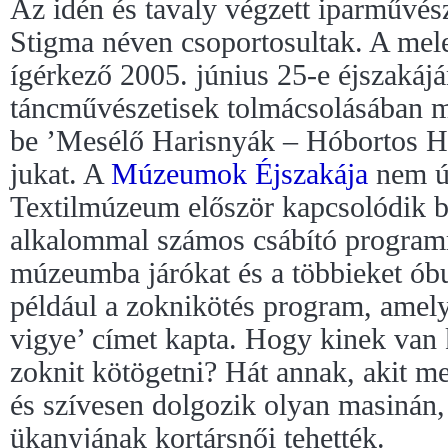
Az idén és tavaly végzett iparművé
Stigma néven csoportosultak. A mel
ígérkező 2005. június 25-e éjszakáj
táncművészetisek tolmácsolásában m
be ’Mesélő Harisnyák – Hóbortos H
jukat. A
Múzeumok Éjszakája
nem új
Textilmúzeum először kapcsolódik b
alkalommal számos csábító programm
múzeumba járókat és a többieket óbu
például a zoknikötés program, amel
vigye’ címet kapta. Hogy kinek van
zoknit kötögetni? Hát annak, akit me
és szívesen dolgozik olyan masinán,
ükanyjának kortársnői tehették.