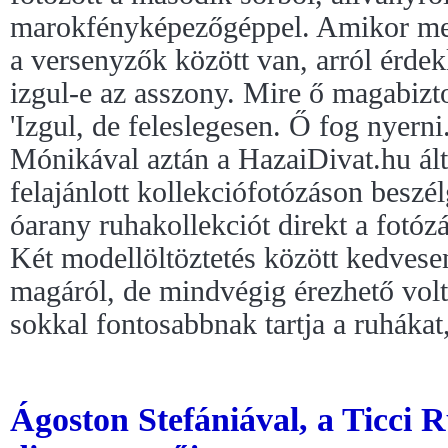
marokfényképezőgéppel. Amikor me
a versenyzők között van, arról érde
izgul-e az asszony. Mire ő magabizto
'Izgul, de feleslegesen. Ő fog nyerni.
Mónikával aztán a HazaiDivat.hu ált
felajánlott kollekciófotózáson beszé
óarany ruhakollekciót direkt a fotózá
Két modellöltöztetés között kedvese
magáról, de mindvégig érezhető volt
sokkal fontosabbnak tartja a ruhákat
Ágoston Stefániával, a Ticci 