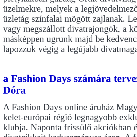
üzelmekre, melyek a legjövedelmező
üzletág színfalai mögött zajlanak. 
vagy megszállott divatrajongók, a k
másképpen ugrunk majd be kedvenc
lapozzuk végig a legújabb divatmaga
a Fashion Days számára tervez
Dóra
A Fashion Days online áruház Magy
kelet-európai régió legnagyobb exklu
klubja. Naponta frissülő akciókban é