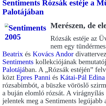
Sentiments Rózsák estéje a M
Palotájában
Merészen, de el
Rózsák estéje az Ü
nem egy tündérmes
Beatrix
és
Kovács Andor
divatterve
Sentiments
kollekciójának bemutató
Palotájá
ban. A „Rózsák estéjén” felv
közt
Epres Panni
és
Kátai-Pál Edina
rózsabimbót, a büszke vöröslő szirmú
a buján elomló rózsát. A virágnyílás
jelentek meg a Sentiments legújabb 