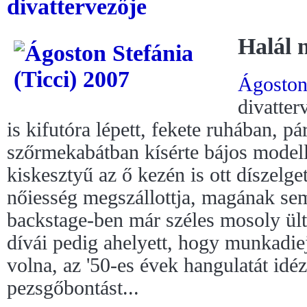
divattervezője
Halál 
Ágoston
divatter
is kifutóra lépett, fekete ruhában, p
szőrmekabátban kísérte bájos modell
kiskesztyű az ő kezén is ott díszelget
nőiesség megszállottja, magának se
backstage-ben már széles mosoly ül
dívái pedig ahelyett, hogy munkadiej
volna, az '50-es évek hangulatát idé
pezsgőbontást...