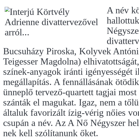
A név kö
hallottu
Négyszer
divatte
Bucsuházy Piroska, Kolyvek Antóni
Teigesser Magdolna) elhivatottságát,
színek-anyagok iránti igényességét ill
megállapítás. A fennállásának ötödi
ünneplő tervező-quartett tagjai most
szánták el magukat. Igaz, nem a tőlü
általuk favorizált ízig-vérig nőies v
csupán a név. Az A Nő Négyszer hel
nek kell szólítanunk őket.