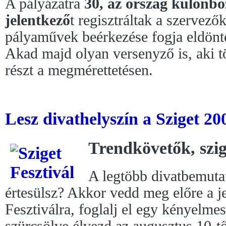
A pályázatra
30, az ország különbö
jelentkező
t regisztráltak a szervező
pályaművek beérkezése fogja eldönt
Akad majd olyan versenyző is, aki t
részt a megmérettetésen.
Lesz divathelyszín a Sziget 20
Trendkövetők, szig
A legtöbb divatbemutat
értesülsz? Akkor vedd meg előre a j
Fesztiválra, foglalj el egy kényelme
szürcsölve élvezd az augusztus 10-tő