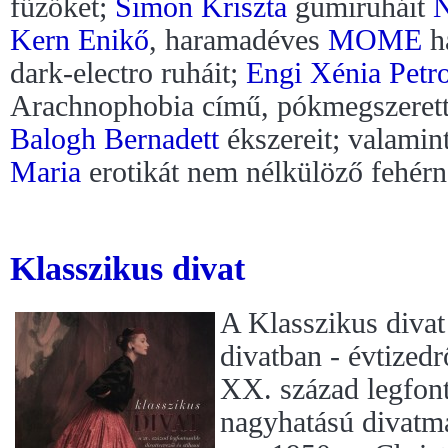
fűzőket;
Simon Kriszta
gumiruháit
N
Kern Enikő
, haramadéves
MOME
ha
dark-electro ruháit;
Engi Xénia Petro
Arachnophobia című, pókmegszerette
Balogh Bernadett
ékszereit; valamin
Maria
erotikát nem nélkülöző fehérn
Klasszikus divat
A Klasszikus divat
divatban - évtizedr
XX. század legfont
nagyhatású divatmá