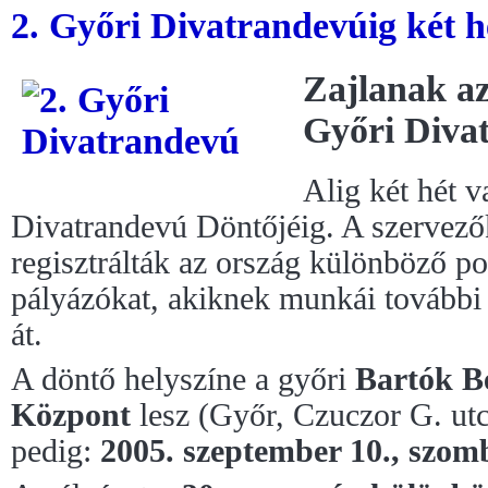
2. Győri Divatrandevúig két 
Zajlanak az
Győri Diva
Alig két hét v
Divatrandevú Döntőjéig. A szervez
regisztrálták az ország különböző po
pályázókat, akiknek munkái további
át.
A döntő helyszíne a győri
Bartók B
Központ
lesz (Győr, Czuczor G. utc
pedig:
2005. szeptember 10., szom