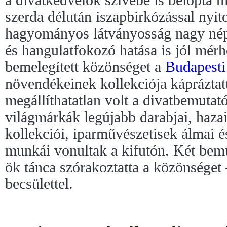
szerda délután iszapbirkózással nyi
hagyományos látványosság nagy nép
és hangulatfokozó hatása is jól mérh
bemelegített közönséget a
Budapesti
növendékeinek kollekciója kápráztatt
megállíthatatlan volt a divatbemutató
világmárkák legújabb darabjai, hazai
kollekciói, iparművészetisek álmai 
munkái vonultak a kifutón. Két bemu
ök tánca szórakoztatta a közönséget 
becsülettel.