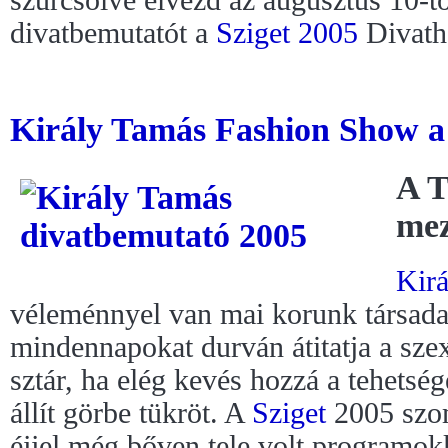
divatbemutatót a
Sziget 2005
Divath
Király Tamás Fashion Show a
A T
mez
Kir
véleménnyel van mai korunk társadal
mindennapokat durván átitatja a szex
sztár, ha elég kevés hozzá a tehetsé
állít görbe tükröt. A
Sziget
2005 szom
éjjel még bőven tele volt programok