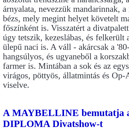
árnyalata, nevezzük mandarinnak, a 
bézs, mely megint helyet követelt m
főszínként is. Visszatért a divatpale
úgy tetszik, kezeslábas, és felkerült
ülepű naci is. A váll - akárcsak a '8
hangsúlyos, és ugyaneből a korszakbó
farmer is. Mintában a sok és az egys
virágos, pöttyös, állatmintás és Op-
viselve.
A MAYBELLINE bemutatja
DIPLOMA Divatshow-t