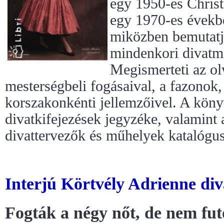
egy 1950-es Christ
egy 1970-es évekbe
miközben bemutatja
mindenkori divatm
Megismerteti az ol
mesterségbeli fogásaival, a fazonok
korszakonkénti jellemzőivel. A könyv
divatkifejezések jegyzéke, valamint
divattervezők és műhelyek katalógus
Interjú Körtvély Adrienne diva
Fogták a négy nőt, de nem fu