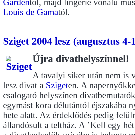
Garden
től, majd lingerie vonalú mus
Louis de Gama
tól.
Sziget 2004 lesz (augusztus 4-1
Újra divathelyszínnel!
A tavalyi siker után nem is 
lesz divat a
Sziget
en. A napernyőkke
csalogató helyszínen divatbemutatók
egymást kora délutántól éjszakába ny
hete alatt. Az érdeklődés pedig felülm
állandósult a teltház. A ’Kell egy hét
a divatkedvelők szívébe is belopta 