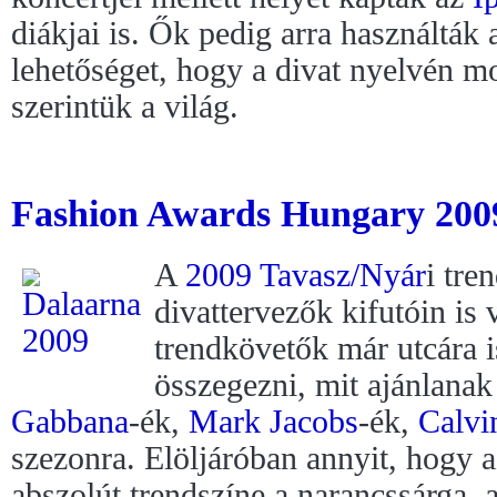
diákjai is. Ők pedig arra használták 
lehetőséget, hogy a divat nyelvén mo
szerintük a világ.
Fashion Awards Hungary 2009
A
2009 Tavasz/Nyár
i tre
divattervezők kifutóin is 
trendkövetők már utcára is
összegezni, mit ajánlana
Gabbana
-ék,
Mark Jacobs
-ék,
Calvi
szezonra. Elöljáróban annyit, hogy 
abszolút trendszíne a narancssárga, 