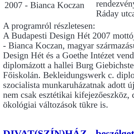
rendezvén
Ráday utca
A programról részletesen:
A Budapesti Design Hét 2007 mottója
- Bianca Koczan, magyar származású
Design Hét és a Goethe Intézet ven
diplomázott a hallei Burg Giebichst
Főiskolán. Bekleidungswerk c. dipl
szocialista munkaruházatnak adott új
nem csak esztétikai kifejezőeszköz, d
ökológiai változások tükre is.
DIVAT(SZÍN)HÁZ - beszélgeté