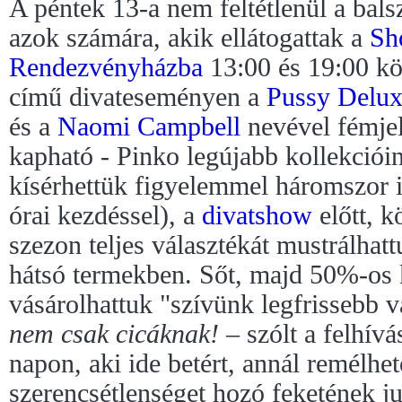
A péntek 13-a nem feltétlenül a bals
azok számára, akik ellátogattak a
Sh
Rendezvényházba
13:00 és 19:00 k
című divateseményen a
Pussy Delu
és a
Naomi Campbell
nevével fémjel
kapható - Pinko legújabb kollekciói
kísérhettük figyelemmel háromszor i
órai kezdéssel), a
divatshow
előtt, k
szezon teljes választékát mustrálhatt
hátsó termekben. Sőt, majd 50%-os
vásárolhattuk "szívünk legfrissebb v
nem csak cicáknak!
– szólt a felhívá
napon, aki ide betért, annál remélhe
szerencsétlenséget hozó feketének ju