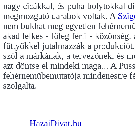
nagy cicákkal, és puha bolytokkal dís
megmozgató darabok voltak. A
Szig
nem bukhat meg egyetlen fehérnem
akad lelkes - főleg férfi - közönség
füttyökkel jutalmazzák a produkció
szól a márkának, a tervezőnek, és 
azt döntse el mindeki maga... A Pus
fehérneműbemutatója mindenestre fé
szolgálta.
HazaiDivat.hu