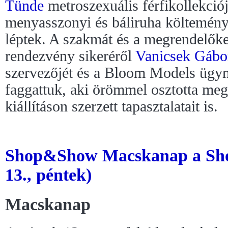
Tünde
metroszexuális férfikollekció
menyasszonyi és báliruha költemény
léptek. A szakmát és a megrendelőke
rendezvény sikeréről
Vanicsek Gábo
szervezőjét és a Bloom Models ügyn
faggattuk, aki örömmel osztotta meg
kiállításon szerzett tapasztalatait is.
Shop&Show Macskanap a Sh
13., péntek)
Macskanap