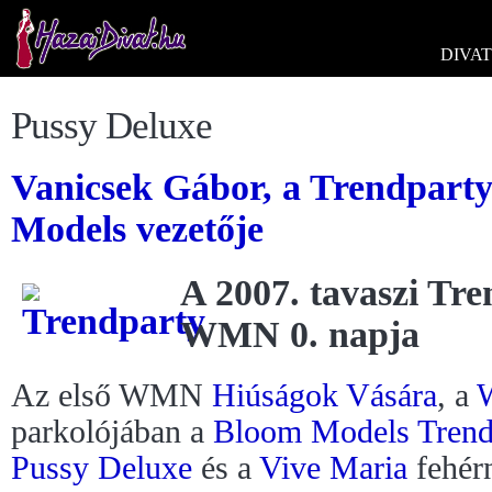
DIVAT
Pussy Deluxe
Vanicsek Gábor, a Trendparty
Models vezetője
A 2007. tavaszi Tre
WMN 0. napja
Az első WMN
Hiúságok Vására
, a
W
parkolójában a
Bloom Models
Trend
Pussy Deluxe
és a
Vive Maria
fehér