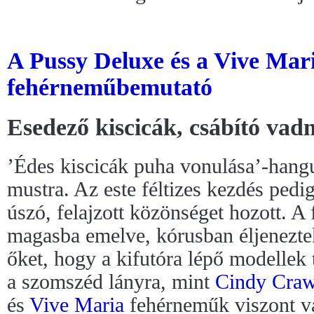
A Pussy Deluxe és a Vive Mar
fehérneműbemutató
Esedező kiscicák, csábító va
’Édes kiscicák puha vonulása’-hangu
mustra. Az este féltizes kezdés ped
úszó, felajzott közönséget hozott. A
magasba emelve, kórusban éljeneztek
őket, hogy a kifutóra lépő modellek
a szomszéd lányra, mint
Cindy Craw
és
Vive Maria
fehérneműk viszont va