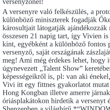
versenyzőnél!
A versenyre való felkészülés, a prot
különböző miniszterek fogadják Őket
károsultjait látogatják ajándékozzák
összesen 21 napig tart, így Vivien is
kint, egyébként a különböző fonto
versenyző, saját országának zászlaját
meg! Ami még érdekes lehet, hogy it
úgynevezett „Talent Show” keretéb
képességeikről is, pl: van aki énekel
Vivi itt egy fittnes gyakorlatot mut
Hong Kongban illetve amerre járnak
óriásplakátokon hirdetik a versenyt 
Shenzenben a világhírű *“WIN