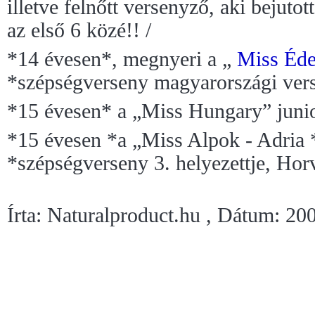
illetve felnőtt versenyző, aki bejutot
az első 6 közé!! /
*14 évesen*, megnyeri a „
Miss Éd
*szépségverseny magyarországi vers
*15 évesen* a „Miss Hungary” junior
*15 évesen *a „Miss Alpok - Adria 
*szépségverseny 3. helyezettje, Hor
Írta: Naturalproduct.hu , Dátum: 20