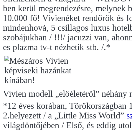
ben kerül megrendezésre, melynek 
10.000 fő! Vivienéket rendőrök és f
mindenhová, 5 csillagos luxus hotel
szobájukban / !!!/ jacuzzi van, ahon
es plazma tv-t nézhetik stb. /.*
Vivien modell „előéletéről” néhány
*12 éves korában, Törökországban 1
2.helyezett / a „Little Miss World”
s
világdöntőjében / Első, és eddig u