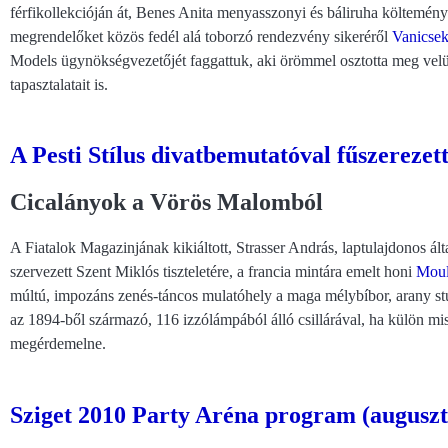
férfikollekcióján át, Benes Anita menyasszonyi és báliruha költeménye
megrendelőket közös fedél alá toborzó rendezvény sikeréről
Vanicse
Models ügynökségvezetőjét faggattuk, aki örömmel osztotta meg velün
tapasztalatait is.
A Pesti Stílus divatbemutatóval fűszerezet
Cicalányok a Vörös Malomból
A Fiatalok Magazinjának kikiáltott, Strasser András, laptulajdonos ált
szervezett Szent Miklós tiszteletére, a francia mintára emelt honi
Moul
múltú, impozáns zenés-táncos mulatóhely a maga mélybíbor, arany stu
az 1894-ből származó, 116 izzólámpából álló csillárával, ha külön 
megérdemelne.
Sziget 2010 Party Aréna program (auguszt