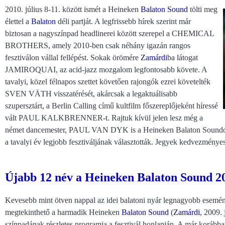
2010. július 8-11. között ismét a Heineken
Balaton Sound
tölti meg
élettel a
Balaton
déli partját. A legfrissebb hírek szerint már
biztosan a nagyszínpad headlinerei között szerepel a CHEMICAL
BROTHERS, amely 2010-ben csak néhány igazán rangos
fesztiválon vállal fellépést. Sokak örömére
Zamárdi
ba látogat
JAMIROQUAI, az acid-jazz mozgalom legfontosabb követe. A
tavalyi, közel félnapos szettet követően rajongók ezrei követelték
SVEN VÄTH visszatérését, akárcsak a legaktuálisabb
szupersztárt, a Berlin Calling című kultfilm főszereplőjeként híressé
vált PAUL KALKBRENNER-t. Rajtuk kívül jelen lesz még a
német dancemester, PAUL VAN DYK is a Heineken Balaton Soundon,
a tavalyi év legjobb fesztiváljának választották. Jegyek kedvezményes
Újabb 12 név a Heineken Balaton Sound 200
Kevesebb mint ötven nappal az idei balatoni nyár legnagyobb esemén
megtekinthető a harmadik Heineken
Balaton Sound
(
Zamárdi
, 2009. 
színpadának részletes programja a fesztivál honlapján. A már korábban 