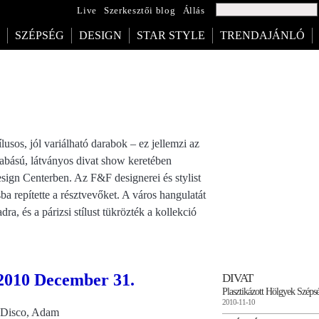
Live
Szerkesztői blog
Állás
SZÉPSÉG
DESIGN
STAR STYLE
TRENDAJÁNLÓ
ílusos, jól variálható darabok – ez jellemzi az
abású, látványos divat show keretében
ign Centerben. Az F&F designerei és stylist
sba repítette a résztvevőket. A város hangulatát
ra, és a párizsi stílust tükrözték a kollekció
2010 December 31.
DIVAT
Plasztikázott Hölgyek Széps
2010-11-10
h Disco, Adam