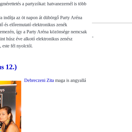
mérettetés a partyzókat: hatvanezernél is több
ra indítja az öt napon át dübörgő Party Aréna
mtő és előremutató elektronikus zenék
j lemezén, így a Party Aréna közönsége nemcsak
-
nt húsz éve alkotó elektronikus zenész
 este fél nyolctól.
s 12.)
Debreczeni Zita
maga is angyallá