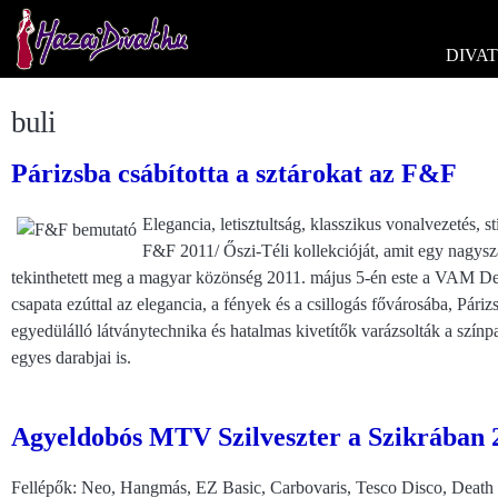
DIVAT
buli
Párizsba csábította a sztárokat az F&F
Elegancia, letisztultság, klasszikus vonalvezetés, st
F&F 2011/ Őszi-Téli kollekcióját, amit egy nagysz
tekinthetett meg a magyar közönség 2011. május 5-én este a VAM Des
csapata ezúttal az elegancia, a fények és a csillogás fővárosába, Páriz
egyedülálló látványtechnika és hatalmas kivetítők varázsolták a színpad
egyes darabjai is.
Agyeldobós MTV Szilveszter a Szikrában 
Fellépők: Neo, Hangmás, EZ Basic, Carbovaris, Tesco Disco, Deat