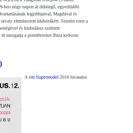
009-ben négy napon át dübörgő, egyedülálló
vartartásának legjobbjaival, Magdával és
 tavaly elmulasztott klubórákért. Szintén ezen a
etségével és klubolásra született
itt mozgatja a potmétereket Ibiza kedvenc
)
A
vm Supermodel
2010 hivatalos