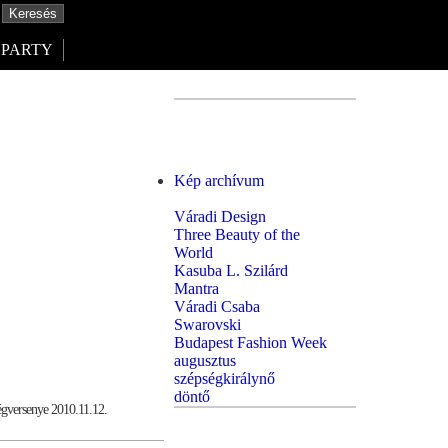
PARTY
Kép archívum
Váradi Design
Three Beauty of the
World
Kasuba L. Szilárd
Mantra
Váradi Csaba
Swarovski
Budapest Fashion Week
augusztus
szépségkirálynő
döntő
égversenye 2010.11.12.