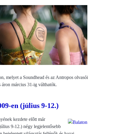
 melyet a Soundhead és az Antropos olvasói
 áron március 31-ig válthatók.
9-en (július 9-12.)
yének kezdete előtt már
július 9-12.) négy legjelentősebb
bejelentett világsztár fellépők és hazai