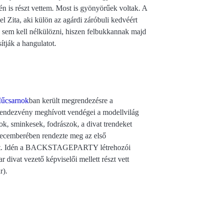
én is részt vettem. Most is gyönyörűek voltak. A
l Zita, aki külön az agárdi záróbuli kedvéért
n sem kell nélkülözni, hiszen felbukkannak majd
ítják a hangulatot.
űcsarnok
ban került megrendezésre a
rendezvény meghívott vendégei a modellvilág
stok, sminkesek, fodrászok, a divat trendeket
cemberében rendezte meg az első
ott. Idén a BACKSTAGEPARTY létrehozói
divat vezető képviselői mellett részt vett
r).