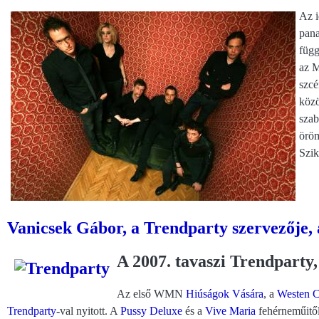
Az i
pana
függ
az M
szcé
közö
szab
örö
Szik
Vanicsek Gábor, a Trendparty szervezője,
A 2007. tavaszi Trendparty
Az első WMN
Hiúságok Vására
, a
Westen C
Trendparty
-val nyitott. A
Pussy Deluxe
és a
Vive Maria
fehérneműitő