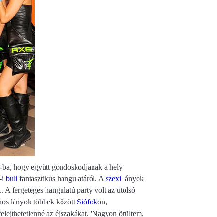
b-ba, hogy együtt gondoskodjanak a hely
-i
buli
fantasztikus hangulatáról. A
szexi
lányok
.. A fergeteges hangulatú party volt az utolsó
inos lányok többek között
Siófok
on,
elejthetetlenné az éjszakákat. 'Nagyon örültem,