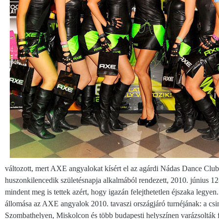
változott, mert AXE angyalokat kísért el az agárdi Nádas Dance Clu
huszonkilencedik születésnapja alkalmából rendezett, 2010. június 12
mindent meg is tettek azért, hogy igazán felejthetetlen éjszaka legyen.
állomása az AXE angyalok 2010. tavaszi országjáró turnéjának: a cs
Szombathelyen, Miskolcon és több budapesti helyszínen varázsolták f