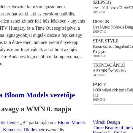
SZÉPSÉG
dei szilveszter kapcsán igazán nem
teszt - 2011-ben is GLAM
2011-01-05
szkodhat senki, aki az eurokompatibilis,
etlen zenei színtér felé húz lélekben - ugyanis
DESIGN
Újra Nyitott Stúdiók a Desi
TV Hungary és a Time Out segítségével a
2010-07-10
na legnagyobbjai dugták össze a fejüket egy
STAR STYLE
s buli érdekében, aminek eredményeképp
Karsai Zita és a Sugarbird 
ályos mini-fesztiválnak ad otthont az újév
Party-ján
mére Budapest legmenőbb új komplexuma, a
2010-05-30
ra.
TRENDAJÁNLÓ
A 200708 ŐszTéli divat
2007-10-15
PARTY
1.000 hellyel több lesz a Ba
 a Bloom Models vezetője
11.)
2010-06-24
, avagy a WMN 0. napja
Váradi Design
ity Center
„B” parkolójában a
Bloom Models
Three Beauty of the 
l,
Kemenesi Tünde
metroszexuális
Kasuba L. Szilárd