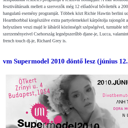
fesztiváltársaik mellett a szervezők még 12 előadóval bővítették a 2
hangulatú esemény programját. Többek közt Richie Hawtin berlini ud
Heartthorbbal kiegészülve extra partyelemekkel kárpótolja rajongóit a
helyszínen veszi majd le lábáról közönségét szépségével, turntable teh
szerzeményeivel Csehország legnépszerűbb djane-je, Lucca, valamint 
french touch dj-je, Richard Grey is.
vm Supermodel 2010 döntő lesz (június 12.