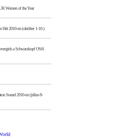
OUR Women of the Year
gn Hét 2010-en (október 1-10.)
Covergirls a Schwarzkopf OSiS
laton Sound 2010-en (július 8-
World