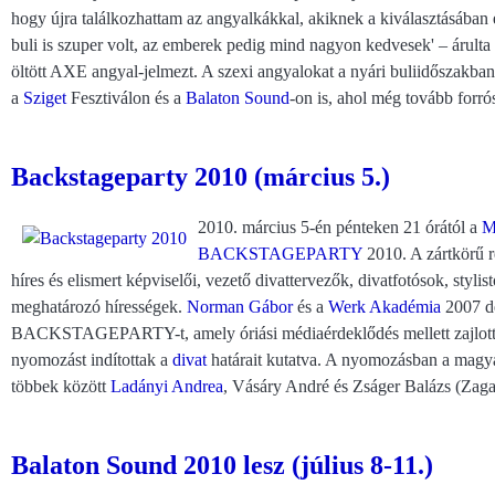
hogy újra találkozhattam az angyalkákkal, akiknek a kiválasztásában 
buli is szuper volt, az emberek pedig mind nagyon kedvesek' – árulta e
öltött AXE angyal-jelmezt. A szexi angyalokat a nyári buliidőszakba
a
Sziget
Fesztiválon és a
Balaton Sound
-on is, ahol még tovább forrós
Backstageparty 2010 (március 5.)
2010. március 5-én pénteken 21 órától a
M
BACKSTAGEPARTY
2010. A zártkörű 
híres és elismert képviselői, vezető divattervezők, divatfotósok, styli
meghatározó hírességek.
Norman Gábor
és a
Werk Akadémia
2007 de
BACKSTAGEPARTY-t, amely óriási médiaérdeklődés mellett zajl
nyomozást indítottak a
divat
határait kutatva. A nyomozásban a magyar 
többek között
Ladányi Andrea
, Vásáry André és Zságer Balázs (Zaga
Balaton Sound 2010 lesz (július 8-11.)