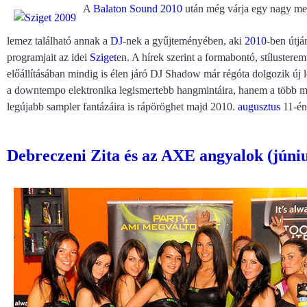
A
Balaton Sound 2010
után még várja egy nagy meg
lemez található annak a
DJ
-nek a gyűjteményében, aki
2010
-ben útjá
programjait az idei
Sziget
en. A hírek szerint a formabontó, stílustere
előállításában mindig is élen járó DJ Shadow már régóta dolgozik ú
a downtempo elektronika legismertebb hangmintáira, hanem a több mi
legújabb sampler fantázáira is rápöröghet majd 2010.
augusztus
11-én,
Debreczeni Zita és az AXE angyalok (júniu