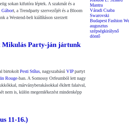
iig sokan kifutóra léptek. A szakmát és a
Mantra
Váradi Csaba
k Gábor
t, a Trendparty szervezőjét és a Bloom
Swarovski
k a Westend-beli kiállításon szerzett
Budapest Fashion W
augusztus
szépségkirálynő
döntő
t Mikulás Party-ján jártunk
al birtokolt
Pesti Stílus
, nagyszabású
VIP
partyt
in Rouge
-ban. A Somossy Orfeumból lett nagy
kkókkal, márványberakásokkal ékített falaival,
misét nem is, külön megemlékezést mindenképp
us 11-16.)