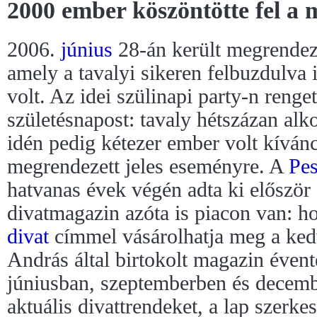
2000 ember köszöntötte fel a 
2006.
június
28-án került megrendez
amely a tavalyi sikeren felbuzdulva
volt. Az idei szülinapi party-n reng
születésnapost: tavaly hétszázan alk
idén pedig kétezer ember volt kíván
megrendezett jeles eseményre. A
Pes
hatvanas évek végén adta ki először 
divatmagazin azóta is piacon van: ho
divat
címmel vásárolhatja meg a kedv
András által birtokolt magazin éven
júniusban, szeptemberben és decemb
aktuális divattrendeket, a lap szerke