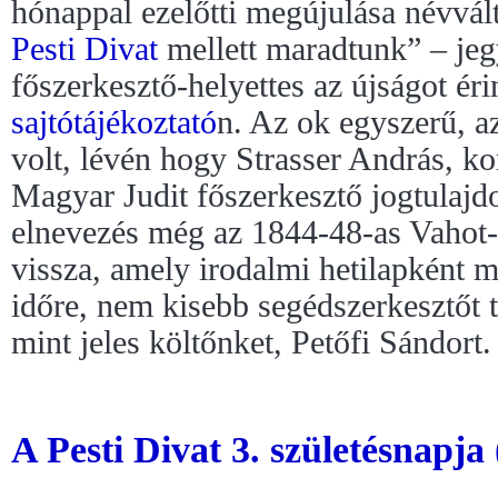
hónappal ezelőtti megújulása névválto
Pesti Divat
mellett maradtunk” – jeg
főszerkesztő-helyettes az újságot éri
sajtótájékoztató
n. Az ok egyszerű, az
volt, lévén hogy Strasser András, ko
Magyar Judit főszerkesztő jogtulajdo
elnevezés még az 1844-48-as Vahot
vissza, amely irodalmi hetilapként m
időre, nem kisebb segédszerkesztőt t
mint jeles költőnket, Petőfi Sándort
A Pesti Divat 3. születésnapja 