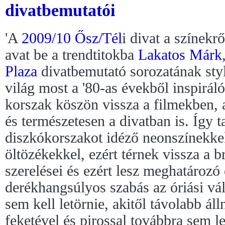
divatbemutatói
'A
2009/10 Ősz/Tél
i divat a színekrő
avat be a trendtitokba
Lakatos Márk
Plaza
divatbemutató sorozatának styli
világ most a '80-as évekből inspiráló
korszak köszön vissza a filmekben, 
és természetesen a divatban is. Így t
diszkókorszakot idéző neonszínekkel
öltözékekkel, ezért térnek vissza a b
szerelései és ezért lesz meghatározó 
derékhangsúlyos szabás az óriási vá
sem kell letörnie, akitől távolabb ál
feketével és pirossal továbbra sem l