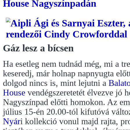
House Nagyszínpadán
Gáz lesz a bícsen
Ha esetleg nem tudnád még, mi a tre
keseredj, már holnap napnyugta elő
dolgod nincs is, mint lejutni a
Balat
House
vendégszeretetét élvezve jó h
Nagyszínpad előtti homokon. Az em
július 15-én 20.00-tól kifutóvá vált
Nyár
i kollekció vonul majd rajta, p