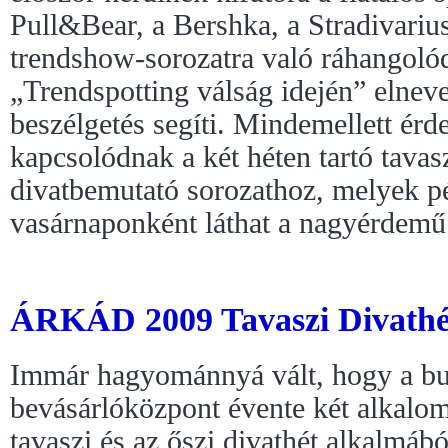
Pull&Bear, a Bershka, a Stradivariu
trendshow-sorozatra való ráhangoló
„Trendspotting válság idején” elnev
beszélgetés segíti. Mindemellett ér
kapcsolódnak a két héten tartó tavas
divatbemutató sorozathoz, melyek p
vasárnaponként láthat a nagyérdemű
ÁRKÁD 2009 Tavaszi Divathé
Immár hagyománnyá vált, hogy a b
bevásárlóközpont évente két alkalo
tavaszi és az őszi divathét alkalmáb