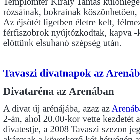
Templomtér Király Tamás különlege
rózsáinak, bokrainak köszönhetően, k
Az éjsötét ligetben életre kelt, félmez
férfiszobrok nyújtózkodtak, kapva -
előttünk elsuhanó szépség után.
Tavaszi divatnapok az Arenába
Divataréna az Arenában
A divat új arénájába, azaz az
Arenáb
2-án, ahol 20.00-kor vette kezdetét a
divatestje, a 2008 Tavaszi szezon j
akárcsak a következő két hétvégén 