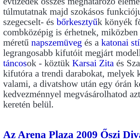
évtizedek összes meghatározó eleme
túlmutatnak majd szokásos funkciój
szegecselt- és
bőr
kesztyű
k könyék f
combközépig is érhetnek, miközben 
méretű
napszemüveg
és a
katonai st
legrangosabb kifutóit megjárt modell
táncos
ok - köztük
Karsai Zita
és Sza
kifutóra a trendi darabokat, melyek 
valami, a divatshow után egy órán 
kedvezménnyel megvásárolhatod az
keretén belül.
Az Arena Plaza 2009 Őszi Diva