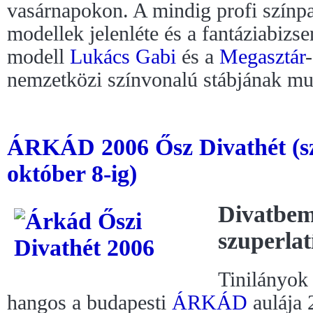
vasárnapokon. A mindig profi színp
modellek jelenléte és a fantáziabizse
modell
Lukács Gabi
és a
Megasztár
nemzetközi színvonalú stábjának mun
ÁRKÁD 2006 Ősz Divathét (sz
október 8-ig)
Divatbem
szuperla
Tinilányok 
hangos a budapesti
ÁRKÁD
aulája 