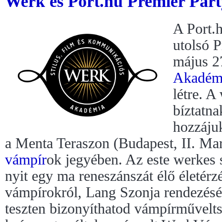
Werk és Port.hu Premier Part
A Port.h
utolsó P
május 2
Akadém
létre. A
bíztatna
hozzáju
a Menta Teraszon (Budapest, II. Marg
vámpír
ok jegyében. Az este werkes 
nyit egy ma reneszánszát élő életérzés
vámpírokról, Lang Szonja rendezésé
teszten bizonyíthatod vámpírművelt