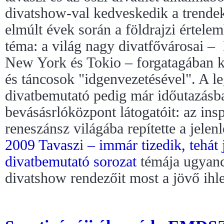
divatshow-val kedveskedik a trende
elmúlt évek során a földrajzi értelem
téma: a világ nagy divatfővárosai –
New York és Tokio – forgatagában 
és táncosok "idgenvezetésével". A le
divatbemutató pedig már időutazásban
bevásásrlóközpont látogatóit: az insp
reneszánsz világába repítette a jelen
2009 Tavasz
i
– immár tizedik, tehát
divatbemutató sorozat
témája ugyanc
divatshow rendezőit most a jövő ihl