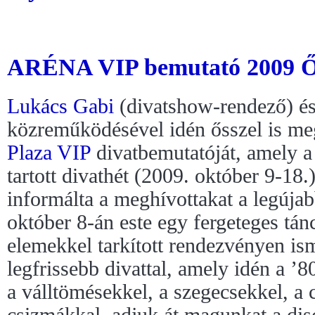
ARÉNA VIP bemutató 2009 Ősz
Lukács Gabi
(divatshow-rendező) é
közreműködésével idén ősszel is me
Plaza
VIP
divatbemutatóját, amely 
tartott divathét (2009. október 9-18.
informálta a meghívottakat a legújab
október 8-án este egy fergeteges tán
elemekkel tarkított rendezvényen i
legfrissebb divattal, amely idén a ’8
a válltömésekkel, a szegecsekkel, a
csizmákkal, adjuk át magunkat a dis