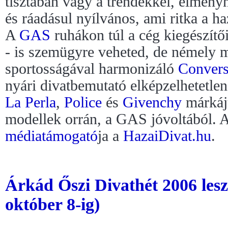
tisztában vagy a trendekkel, élmény
és ráadásul nyílvános, ami ritka a h
A
GAS
ruhákon túl a cég kiegészítői
- is szemügyre veheted, de némely 
sportosságával harmonizáló
Conver
nyári divatbemutató elképzelhetetle
La Perla
,
Police
és
Givenchy
márkáj
modellek orrán, a GAS jóvoltából. 
médiatámogató
ja a
HazaiDivat.hu
.
Árkád Őszi Divathét 2006 lesz
október 8-ig)