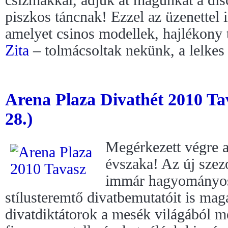
piszkos táncnak! Ezzel az üzenettel in
amelyet csinos modellek, hajlékony
Zita
– tolmácsoltak nekünk, a lelkes
Arena Plaza Divathét 2010 Ta
28.)
Megérkezett végre a
évszaka! Az új szez
immár hagyományo
stílusteremtő divatbemutatóit is ma
divatdiktátorok a mesék világából me