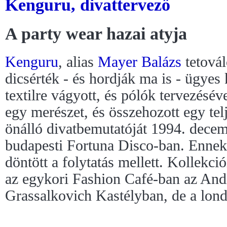
Kenguru, divattervező
A party wear hazai atyja
Kenguru
, alias
Mayer Balázs
tetovál
dicsérték - és hordják ma is - ügyes
textilre vágyott, és pólók tervezésév
egy merészet, és összehozott egy telj
önálló divatbemutatóját 1994. decem
budapesti Fortuna Disco-ban. Ennek
döntött a folytatás mellett. Kollekci
az egykori Fashion Café-ban az Andr
Grassalkovich Kastélyban, de a lon