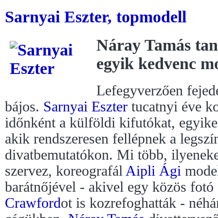
Sarnyai Eszter, topmodell
Náray Tamás tan
egyik kedvenc mo
Lefegyverzően fejed
bájos.
Sarnyai Eszter
tucatnyi éve ko
időnként a külföldi kifutókat, egyi
akik rendszeresen fellépnek a legsz
divatbemutatókon. Mi több, ilyeneke
szervez, koreografál
Aipli Ági
model
barátnőjével - akivel egy közös fotó
Crawford
ot is kozrefoghatták - néhá