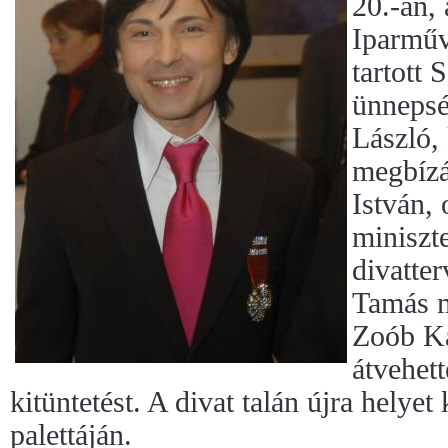
20.-án, 
Iparmű
tartott 
ünnepsé
László,
megbízás
István, 
miniszt
divatte
Tamás m
Zoób Kat
átvehett
kitüntetést. A divat talán újra helyet 
palettáján.