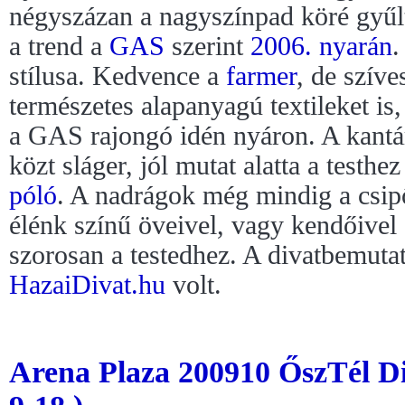
négyszázan a nagyszínpad köré gyűl
a trend a
GAS
szerint
2006. nyarán
.
stílusa. Kedvence a
farmer
, de szív
természetes alapanyagú textileket is
a GAS rajongó idén nyáron. A kant
közt sláger, jól mutat alatta a testhe
póló
. A nadrágok még mindig a csi
élénk színű öveivel, vagy kendőivel
szorosan a testedhez. A divatbemuta
HazaiDivat.hu
volt.
Arena Plaza 200910 ŐszTél Di