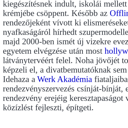
kiegészítésnek indult, iskolái mellet
krémjébe csöppent. Később az
Offli
rendezőjeként vívott ki elismeréseke
nyafkaságáról hírhedt szupermodell
majd 2000-ben ismét új vizekre evez
egyetem elvégzése után most
holly
látványtervéért felel. Noha jövőjét 
képzeli el, a divatbemutatóknak sem 
Idehaza a
Werk Akadémia
fiataljaib
rendezvényszervezés csínját-bínját,
rendezvény erejéig keresztapaságot 
közízlést fejleszti, építgeti.