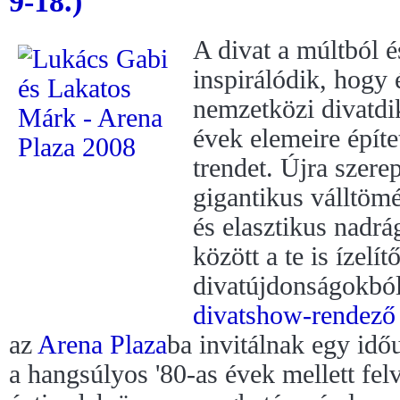
9-18.)
A divat a múltból é
inspirálódik, hogy 
nemzetközi divatdik
évek elemeire építe
trendet. Újra szere
gigantikus válltömé
és elasztikus nadrá
között a te is ízelít
divatújdonságokbó
divatshow-rendező
az
Arena Plaza
ba invitálnak egy idő
a hangsúlyos '80-as évek mellett fel