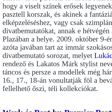
hogy a viselt színek erősek legyenek
pasztell korszak, és akinek a fantáz
elképzeléséshez, vagy csak szimplán
divatbemutatókat, annak e hétvégén 
Plazában a helye. 2009. október 9-é
azóta javában tart az immár szokás
divatbemutató sorozat, melyet
Lukác
rendező és Lakatos Márk stylist nev
táncos és persze a modellek még há
16., 17., 18-án vonultatják föl a be
fellelhető őszi, téli kollekciókat.