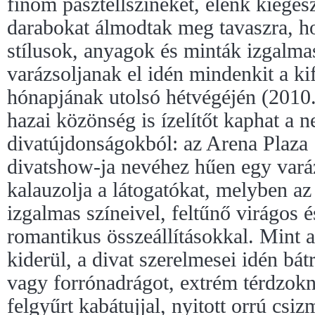
finom pasztellszíneket, élénk kiegé
darabokat álmodtak meg tavaszra, h
stílusok, anyagok és minták izgalm
varázsoljanak el idén mindenkit a ki
hónapjának utolsó hétvégéjén (2010
hazai közönség is ízelítőt kaphat a 
divatújdonságokból: az Arena Plaza
divatshow-ja nevéhez hűen egy vará
kalauzolja a látogatókat, melyben az
izgalmas színeivel, feltűnő virágos 
romantikus összeállításokkal. Mint a
kiderül, a divat szerelmesei idén bá
vagy forrónadrágot, extrém térdzokni
felgyűrt kabátujjal, nyitott orrú csi