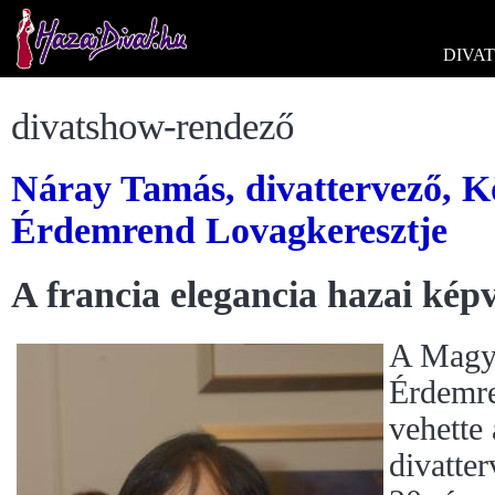
DIVAT
divatshow-rendező
Náray Tamás, divattervező, K
Érdemrend Lovagkeresztje
A francia elegancia hazai képv
A Magya
Érdemre
vehette
divatte