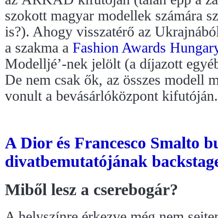
szokott magyar modellek számára sz
is?). Ahogy visszatérő az Ukrajnáb
a szakma a
Fashion Awards Hungar
Modelljé’-nek jelölt (a díjazott egyé
De nem csak ők, az összes modell m
vonult a bevásárlóközpont kifutóján.
A Dior és Francesco Smalto b
divatbemutatójának backstag
Miből lesz a cserebogár?
A helyszínre érkezve még nem sejtem