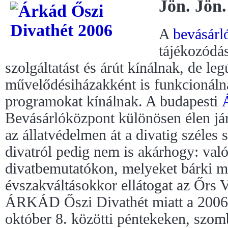
Jön. Jön.
A
bevásárl
tájékozódá
szolgáltatást és árút kínálnak, de le
művelődésiházakként is funkcionálna
programokat kínálnak. A budapesti
Bevásárlóközpont különösen élen jár
az állatvédelmen át a divatig széles
divatról pedig nem is akárhogy: val
divatbemutatókon, melyeket bárki m
évszakváltásokkor ellátogat az Őrs V
ÁRKÁD Őszi Divathét miatt a 2006.
október 8. közötti péntekeken, szo