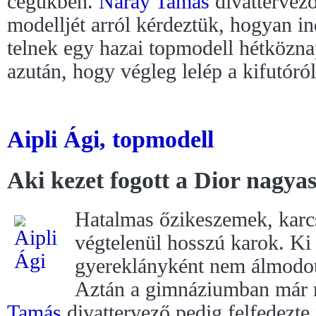
cégükben.
Náray Tamás
divattervez
modelljét arról kérdeztük, hogyan ind
telnek egy hazai topmodell hétköznap
azután, hogy végleg lelép a kifutóról
Aipli Ági, topmodell
Aki kezet fogott a Dior nagya
Hatalmas őzikeszemek, karcs
végtelenül hosszú karok. Ki
gyereklányként nem álmodott
Aztán a gimnáziumban már 
Tamás
divattervező pedig felfedezte 