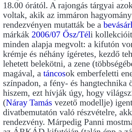
18.00 órától. A rajongás tárgyai az
voltak, akik az immáron hagyom
rendezvényen mutatták be a
bevásár
márkák
2006/07 Ősz/Tél
i kollekciói
minden alapja megvolt: a kifutón vo
krémje és néhány ígéretes, kezdő te
lehetett belekötni, a zene (többségé
magával, a
táncos
ok emberfeletti ene
színpadon, a fény- és hangtechnika 
hiszem, ezt hívják úgy, hogy világs
(
Náray Tamás
vezető modellje) igen
divatbemutatón való részvételre, akk
rendezvény. Márpedig Panni mostmá
az ÁRKÁD kifutóján (talán épp a z