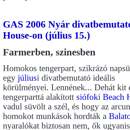
GAS 2006 Nyár divatbemutató
House-on (július 15.)
Farmerben, szinesben
Homokos tengerpart, szikrázó napsü
egy
július
i divatbemutató ideális
körülményei. Lennének... Dehát kit 
tengerparttá alakított
siófok
i
Beach 
vadul süvölt a szél, és hogy az arcu
homokot munkások hordták a
Balat
nyaralókat biztosan nem, ők ugyanis