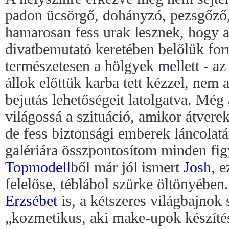
padon ücsörgő, dohányzó, pezsgőző,
hamarosan fess urak lesznek, hogy 
divatbemutató keretében belőlük fo
természetesen a hölgyek mellett - az
állok előttük karba tett kézzel, nem 
bejutás lehetőségeit latolgatva. Még
világossá a szituáció, amikor átve
de fess biztonsági emberek láncolat
galériára összpontosítom minden fi
Topmodell
ből már jól ismert
Josh
, e
felelőse, téblábol szürke öltönyében
Erzsébet
is, a kétszeres világbajnok
„kozmetikus, aki make-upok készítés