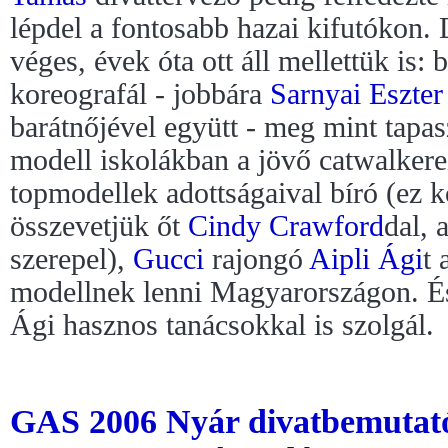
lépdel a fontosabb hazai kifutókon.
véges, évek óta ott áll mellettük is:
koreografál - jobbára
Sarnyai Eszter
barátnőjével együtt - meg mint tapasz
modell iskolákban a jövő catwalkere
topmodellek adottságaival bíró (ez 
összevetjük őt
Cindy Crawford
dal, 
szerepel),
Gucci
rajongó
Aipli Ági
t 
modellnek lenni Magyarországon. És
Ági hasznos tanácsokkal is szolgál.
GAS 2006 Nyár divatbemutató 