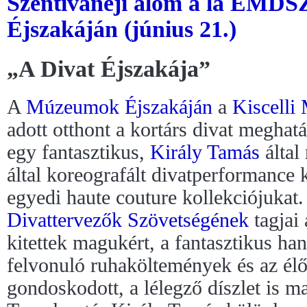
Szentivánéji álom á la EMD
Éjszakáján (június 21.)
„A Divat Éjszakája”
A
Múzeumok Éjszakáján
a
Kiscell
adott otthont a kortárs divat meghat
egy fantasztikus,
Király Tamás
által
által koreografált divatperformance
egyedi haute couture kollekciójukat
Divattervezők Szövetségének
tagjai 
kitettek magukért, a fantasztikus ha
felvonuló ruhaköltemények és az élő 
gondoskodott, a lélegző díszlet is ma