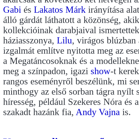
Gabi
és
Lakatos Márk
irányítása ala
álló gárdát láthatott a közönség, ak
kollekcióinak darabjaival ismertette
háziasszonya,
Lilu
, virágos blúzban
izgalmát említve nyitotta meg az ese
a Megatáncosoknak és a modelleknek,
meg a színpadon, igazi
show
-t kere
rangos eseményről beszélünk, mi se
minthogy az első sorban tágra nyílt 
híresség, például Szekeres Nóra és a
szakadt hazánk fia,
Andy Vajna
is.