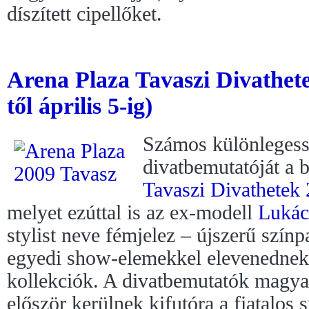
díszített cipellőket.
Arena Plaza Tavaszi Divathet
től április 5-ig)
Számos különlegessé
divatbemutatóját a 
Tavaszi Divathetek
melyet ezúttal is az ex-modell
Lukác
stylist neve fémjelez – újszerű szín
egyedi show-elemekkel elevenednek 
kollekciók. A divatbemutatók magyar
először kerülnek kifutóra a fiatalos