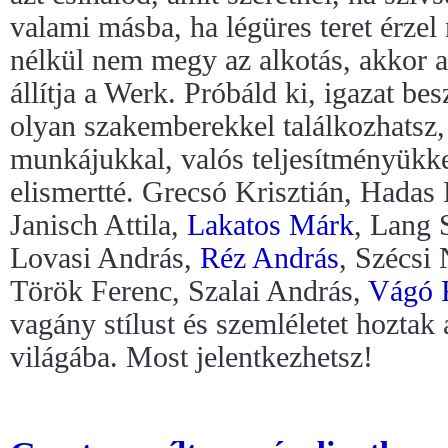
valami másba, ha légüres teret érzel
nélkül nem megy az alkotás, akkor 
állítja a Werk. Próbáld ki, igazat b
olyan szakemberekkel találkozhatsz,
munkájukkal, valós teljesítményükkel
elismertté. Grecsó Krisztián, Hadas
Janisch Attila,
Lakatos Márk
, Lang 
Lovasi András,
Réz András
, Szécsi
Török Ferenc, Szalai András,
Vágó 
vagány stílust és szemléletet hoztak
világába. Most jelentkezhetsz!