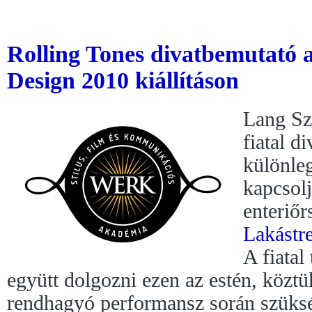
Rolling Tones divatbemutató 
Design 2010 kiállításon
Lang Sz
fiatal d
különle
kapcsolj
enteriőr
Lakástr
A fiatal
együtt dolgozni ezen az estén, köztü
rendhagyó performansz során szükség