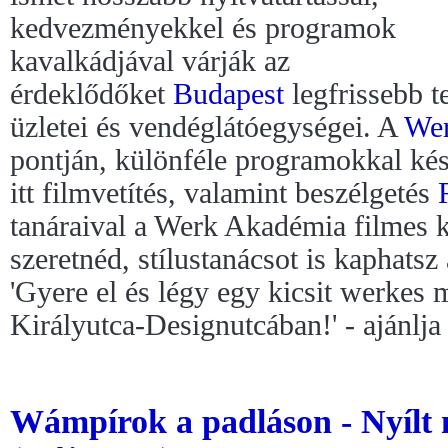
kedvezményekkel és programok
kavalkádjával várják az
érdeklődőket
Budapest
legfrissebb t
üzletei és vendéglátóegységei. A
We
pontján, különféle programokkal ké
itt filmvetítés, valamint beszélgetés
tanáraival a Werk Akadémia filmes 
szeretnéd, stílustanácsot is kaphatsz 
'Gyere el és légy egy kicsit werkes
Királyutca-Designutcában!' - ajánlj
Wámpírok a padláson - Nyílt