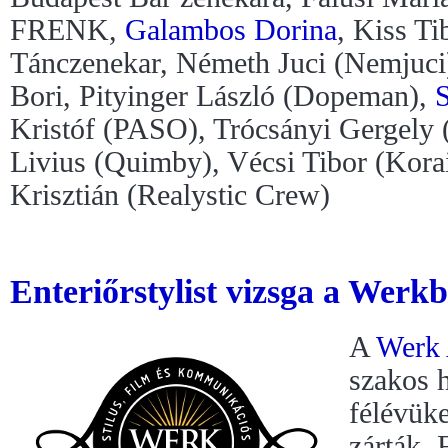
FRENK,
Galambos Dorina
, Kiss T
Tánczenekar, Németh Juci (Nemjuci)
Bori, Pityinger László (Dopeman),
Kristóf (PASO), Trócsányi Gergely
Livius (Quimby), Vécsi Tibor (Kora
Krisztián (Realystic Crew)
Enteriőrstylist vizsga a Werkb
A
Werk
szakos 
félévüke
zárták. 