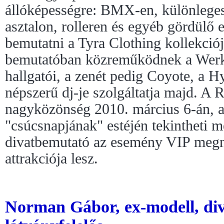
állóképességre: BMX-en, különleges
asztalon, rolleren és egyéb gördülő
bemutatni a Tyra Clothing kollekciój
bemutatóban közreműködnek a Werk
hallgatói, a zenét pedig Coyote, a H
népszerű dj-je szolgáltatja majd. A R
nagyközönség 2010. március 6-án, a
"csúcsnapjának" estéjén tekintheti 
divatbemutató az esemény VIP megny
attrakciója lesz.
Norman Gábor, ex-modell, di