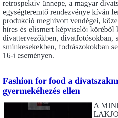
retrospektiv ünnepe, a magyar divats
egységteremtő rendezvénye kíván len
produkció meghívott vendégei, közel
híres és elismert képviselői köréből
divattervezőkben, divatfotósokban, s
sminkesekekben, fodrászokokban se
16-i eseményen.
Fashion for food a divatszakm
gyermekéhezés ellen
A MIN
LAKJO