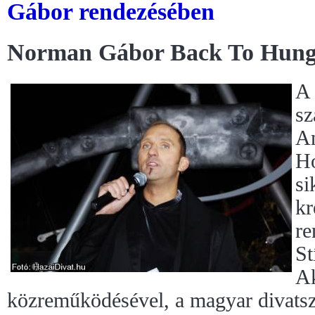
Gábor rendezésében
Norman Gábor Back To Hung
A
sz
An
Ho
si
kr
re
St
Ak
közreműködésével, a magyar divats