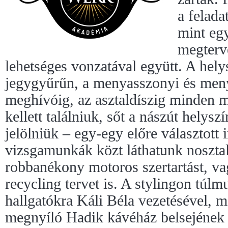
a felada
mint eg
megterv
lehetséges vonzatával együtt. A hely
jegygyűrűn, a menyasszonyi és meny
meghívóig, az asztaldíszig minden
kellett találniuk, sőt a nászút helyszí
jelölniük – egy-egy előre választott
vizsgamunkák közt láthatunk noszta
robbanékony motoros szertartást, v
recycling tervet is. A stylingon túlmu
hallgatókra Káli Béla vezetésével,
megnyíló Hadik kávéház belsejének 