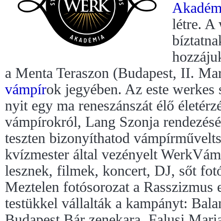
Akadém
létre. A
bíztatna
hozzáju
a Menta Teraszon (Budapest, II. Marg
vámpír
ok jegyében. Az este werkes 
nyit egy ma reneszánszát élő életérzés
vámpírokról, Lang Szonja rendezésé
teszten bizonyíthatod vámpírművelt
kvízmester által vezényelt WerkVá
lesznek, filmek, koncert, DJ, sőt fotó
Meztelen fotósorozat a Rasszizmus e
testükkel vállalták a kampányt: Bal
Budapest Bár zenekara, Falusi Mar