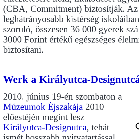
(CBA, Commitment) biztosítják. Az 
leghátrányosabb kistérség iskoláiban
szoruló, összesen 36 000 gyerek szá
3000 Forint értékű egészséges élelmi
biztosítani.
Werk a Királyutca-Designutcá
2010. június 19-én szombaton a
Múzeumok Éjszakája
2010
előestéjén megint lesz
Királyutca-Designutca
, tehát
ismét hosszabb nyitvatartással,