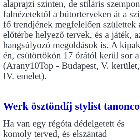
alaprajzi szinten, de stiláris szempon
falnézetektől a bútorterveken át a s
fő trendjének megfelelően születtek 
előtérbe helyező tervek, és a játék, 
hangsúlyozó megoldások is. A kipak
én, csütörtökön 17 órától kerül sor
(Arany10Top - Budapest, V. kerület,
IV. emelet).
Werk ösztöndíj stylist tanonco
Ha van egy régóta dédelgetett és
komoly terved, és elszántad