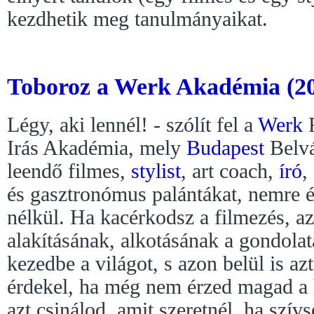
kezdhetik meg tanulmányaikat.
Toboroz a Werk Akadémia (2
Légy, aki lennél! - szólít fel a
Werk
F
Irás Akadémia, mely
Budapest
Belvá
leendő filmes,
stylist
, art coach,
író
,
és gasztronómus palántákat, nemre és
nélkül. Ha kacérkodsz a filmezés, az
alakításának, alkotásának a gondola
kezedbe a világot, s azon belül is az
érdekel, ha még nem érzed magad a
azt csinálod, amit szeretnél, ha szív