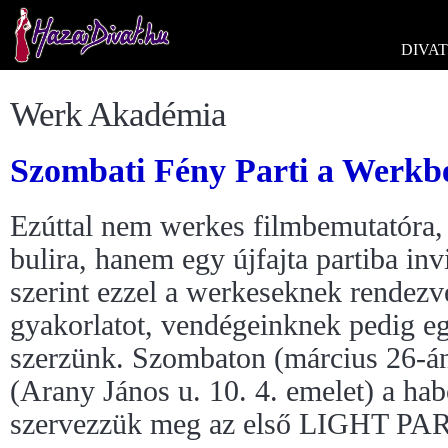
DIVAT
Werk Akadémia
Szombati Fény Parti a Werkb
Ezúttal nem werkes filmbemutatóra, k
bulira, hanem egy újfajta partiba i
szerint ezzel a werkeseknek rendezv
gyakorlatot, vendégeinknek pedig eg
szerzünk. Szombaton (március 26-á
(Arany János u. 10. 4. emelet) a ha
szervezzük meg az első LIGHT PAR