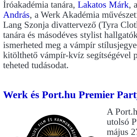
Íróakadémia tanára,
Lakatos Márk
, 
András
, a Werk Akadémia művészeti
Lang Szonja divattervező (Tyra Cloth
tanára és másodéves stylist hallgat
ismerheted meg a vámpír stílusjegye
kitölthető vámpír-kvíz segítségével 
teheted tudásodat.
Werk és Port.hu Premier Part
A Port.h
utolsó P
május 2