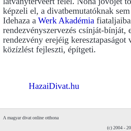
látványtervéért felel. Noha jövőjét 
képzeli el, a divatbemutatóknak sem 
Idehaza a
Werk Akadémia
fiataljaib
rendezvényszervezés csínját-bínját,
rendezvény erejéig keresztapaságot 
közízlést fejleszti, építgeti.
HazaiDivat.hu
A magyar divat online otthona
(c) 2004 - 2