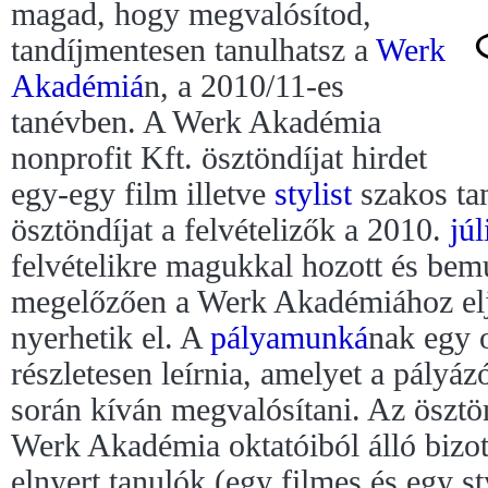
magad, hogy megvalósítod,
tandíjmentesen tanulhatsz a
Werk
Akadémiá
n, a 2010/11-es
tanévben. A Werk Akadémia
nonprofit Kft. ösztöndíjat hirdet
egy-egy film illetve
stylist
szakos ta
ösztöndíjat a felvételizők a 2010.
júl
felvételikre magukkal hozott és bemut
megelőzően a Werk Akadémiához elj
nyerhetik el. A
pályamunká
nak egy o
részletesen leírnia, amelyet a pályá
során kíván megvalósítani. Az ösztön
Werk Akadémia oktatóiból álló bizot
elnyert tanulók (egy filmes és egy st