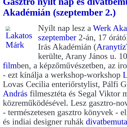
Gasztro nyílt nap és divatbe
Akadémián (szeptember 2.)
Nyílt nap lesz a
Werk Aka
szeptember
2-án, 17 órátó
Irás Akadémián (
Aranytíz
kerülte, Arany János u. 10
film
ben, a képzőművészetben, az ir
- ezt kínálja a werkshop-workshop
L
Lovas Cecilia enteriőrstylist, Pálfi
András
filmesztéta és Segal Viktor 
közreműködésével. Lesz gasztro-nov
- természetesen gasztro könyvek - e
és indiai designer ruhák
divatbemuta