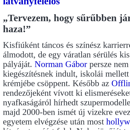
látványfelelős
„Tervezem, hogy sűrűbben já
haza!”
Kisfiúként táncos és színész karrierr
álmodott, de egy váratlan sérülés kis
pályáját.
Norman Gábor
persze nem a
kiegészítésnek indult, iskolái mellet
krémjébe csöppent. Később az
Offli
rendezőjeként vívott ki elismeréseke
nyafkaságáról hírhedt szupermodell
majd 2000-ben ismét új vizekre evez
egyetem elvégzése után most
holly