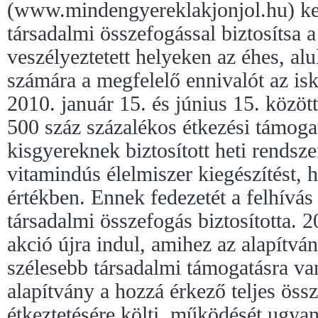
(www.mindengyereklakjonjol.hu) ke
társadalmi összefogással biztosítsa 
veszélyeztetett helyeken az éhes, al
számára a megfelelő ennivalót az isk
2010. január 15. és június 15. közöt
500 száz százalékos étkezési támoga
kisgyereknek biztosított heti rendsze
vitamindús élelmiszer kiegészítést, 
értékben. Ennek fedezetét a felhívás
társadalmi összefogás biztosította. 2
akció újra indul, amihez az alapítvá
szélesebb társadalmi támogatásra va
alapítvány a hozzá érkező teljes öss
étkeztetésére költi, működését ugyan