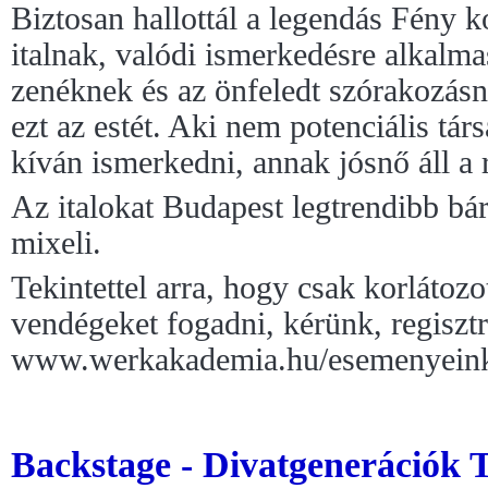
Biztosan hallottál a legendás Fény k
italnak, valódi ismerkedésre alkalma
zenéknek és az önfeledt szórakozásn
ezt az estét. Aki nem potenciális tár
kíván ismerkedni, annak jósnő áll a 
Az italokat Budapest legtrendibb bár
mixeli.
Tekintettel arra, hogy csak korlátoz
vendégeket fogadni, kérünk, regisztrál
www.werkakademia.hu/esemenyeink/
Backstage - Divatgenerációk 