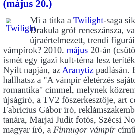
(május 20.)
Mi a titka a
Twilight
-saga si
Drakula gróf reneszánsza, v
újraértelmezett, trendi figur
vámpírok? 2010.
május
20-án (csütö
ismét egy igazi kult-téma lesz teríté
Nyílt napján, az
Aranytíz
padlásán. E
hallhatsz a "A vámpír életérzés saját
romantika" címmel, melynek közrem
újságíró, a TV2 főszerkesztője, art 
Fabricius Gábor író, reklámszakemb
tanára, Marjai Judit fotós, Szécsi N
magyar író, a
Finnugor vámpír
című 