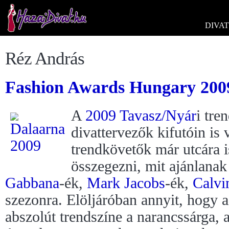
DIVAT
Réz András
Fashion Awards Hungary 2009
A
2009 Tavasz/Nyár
i tre
divattervezők kifutóin is 
trendkövetők már utcára is
összegezni, mit ajánlana
Gabbana
-ék,
Mark Jacobs
-ék,
Calvi
szezonra. Elöljáróban annyit, hogy 
abszolút trendszíne a narancssárga, 