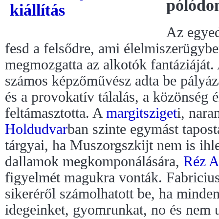
pólód
Az egyed
fesd a felsődre, ami élelmiszerügybe
megmozgatta az alkotók fantáziáját. 
számos képzőművész adta be pályáz
és a provokatív tálalás, a közönség é
feltámasztotta. A
margitsziget
i, nar
Holdudvar
ban szinte egymást taposták
tárgyai, ha Muszorgszkijt nem is ihl
dallamok megkomponálására,
Réz A
figyelmét magukra vonták. Fabricius
sikeréről számolhatott be, ha minden
idegeinket, gyomrunkat, no és nem 