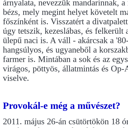
árnyalata, nevezzük mandarinnak, a 
bézs, mely megint helyet követelt m
főszínként is. Visszatért a divatpale
úgy tetszik, kezeslábas, és felkerült
ülepű naci is. A váll - akárcsak a '8
hangsúlyos, és ugyaneből a korszakbó
farmer is. Mintában a sok és az egys
virágos, pöttyös, állatmintás és Op-
viselve.
Provokál-e még a művészet?
2011. május 26-án csütörtökön 18 ór