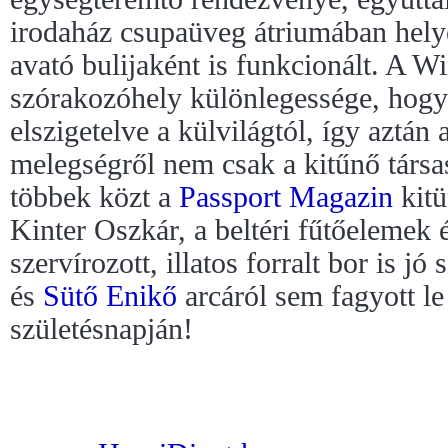
irodaház csupaüveg átriumában hely
avató bulijaként is funkcionált. A Wi
szórakozóhely különlegessége, hogy 
elszigetelve a külvilágtól, így aztán
melegségről nem csak a kitűnő társ
többek közt a
Passport Magazin
kitü
Kinter Oszkár, a beltéri fűtőelemek 
szervírozott, illatos forralt bor is jó 
és
Sütő Enikő
arcáról sem fagyott l
születésnapján!