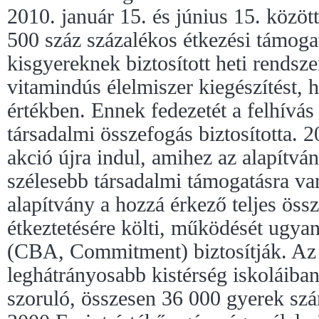
2010. január 15. és június 15. közöt
500 száz százalékos étkezési támoga
kisgyereknek biztosított heti rendsze
vitamindús élelmiszer kiegészítést, 
értékben. Ennek fedezetét a felhívás
társadalmi összefogás biztosította. 2
akció újra indul, amihez az alapítvá
szélesebb társadalmi támogatásra va
alapítvány a hozzá érkező teljes öss
étkeztetésére költi, működését ugyan
(CBA, Commitment) biztosítják. Az 
leghátrányosabb kistérség iskoláiban
szoruló, összesen 36 000 gyerek szá