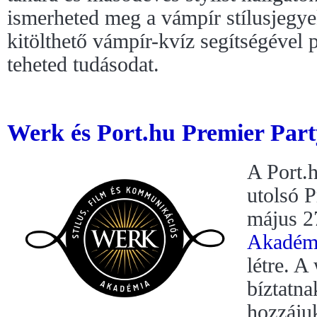
ismerheted meg a vámpír stílusjegye
kitölthető vámpír-kvíz segítségével 
teheted tudásodat.
Werk és Port.hu Premier Part
A Port.h
utolsó P
május 2
Akadém
létre. A
bíztatna
hozzáju