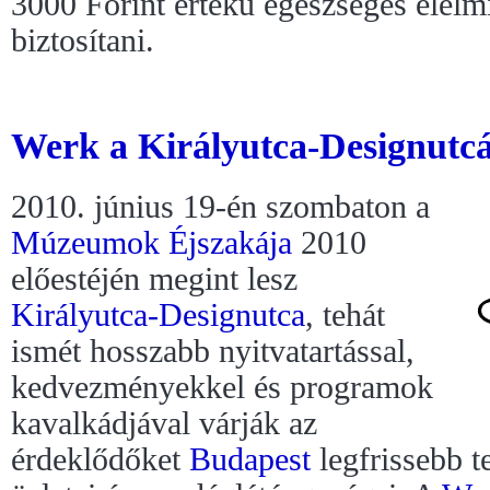
3000 Forint értékű egészséges élelmi
biztosítani.
Werk a Királyutca-Designutcá
2010. június 19-én szombaton a
Múzeumok Éjszakája
2010
előestéjén megint lesz
Királyutca-Designutca
, tehát
ismét hosszabb nyitvatartással,
kedvezményekkel és programok
kavalkádjával várják az
érdeklődőket
Budapest
legfrissebb t