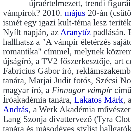
újraértelmezett, trendi figur
vámpírok? 2010.
május
20-án (csütö
ismét egy igazi kult-téma lesz teríté
Nyílt napján, az
Aranytíz
padlásán. E
hallhatsz a "A vámpír életérzés saját
romantika" címmel, melynek közrem
újságíró, a TV2 főszerkesztője, art 
Fabricius Gábor író, reklámszakemb
tanára, Marjai Judit fotós, Szécsi N
magyar író, a
Finnugor vámpír
című 
Íróakadémia tanára,
Lakatos Márk
, 
András
, a Werk Akadémia művészeti
Lang Szonja divattervező (Tyra Cloth
tanára és másodéves stylist hallgat