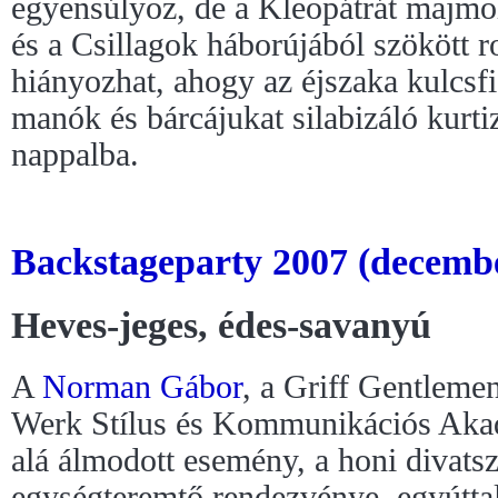
egyensúlyoz, de a Kleopátrát majmo
és a Csillagok háborújából szökött 
hiányozhat, ahogy az éjszaka kulcsfi
manók és bárcájukat silabizáló kurt
nappalba.
Backstageparty 2007 (decembe
Heves-jeges, édes-savanyú
A
Norman Gábor
, a Griff Gentlemen
Werk Stílus és Kommunikációs Akadé
alá álmodott esemény, a honi divatsz
egységteremtő rendezvénye, egyútta