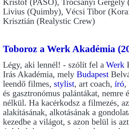
Kristóf (PASO), Trócsányi Gergely
Livius (Quimby), Vécsi Tibor (Kora
Krisztián (Realystic Crew)
Toboroz a Werk Akadémia (2
Légy, aki lennél! - szólít fel a
Werk
F
Irás Akadémia, mely
Budapest
Belvá
leendő filmes,
stylist
, art coach,
író
,
és gasztronómus palántákat, nemre és
nélkül. Ha kacérkodsz a filmezés, az
alakításának, alkotásának a gondola
kezedbe a világot, s azon belül is az