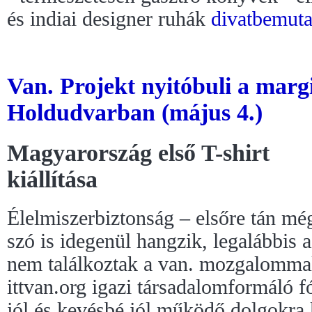
és indiai designer ruhák
divatbemuta
Van. Projekt nyitóbuli a margi
Holdudvarban (május 4.)
Magyarország első T-shirt
kiállítása
Élelmiszerbiztonság – elsőre tán mé
szó is idegenül hangzik, legalábbis 
nem találkoztak a van. mozgalommal
ittvan.org igazi társadalomformáló 
jól és kevésbé jól működő dolgokra 