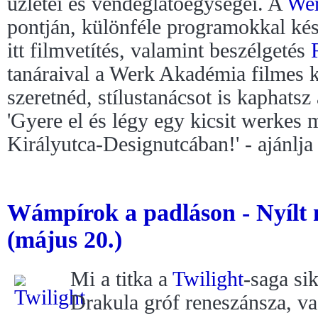
üzletei és vendéglátóegységei. A
We
pontján, különféle programokkal ké
itt filmvetítés, valamint beszélgetés
tanáraival a Werk Akadémia filmes 
szeretnéd, stílustanácsot is kaphatsz 
'Gyere el és légy egy kicsit werkes
Királyutca-Designutcában!' - ajánlj
Wámpírok a padláson - Nyílt
(május 20.)
Mi a titka a
Twilight
-saga si
Drakula gróf reneszánsza, v