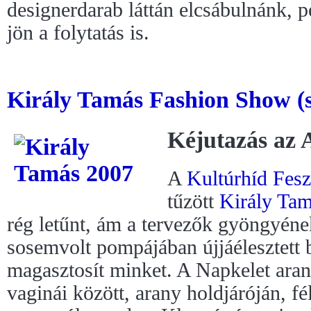
designerdarab láttán elcsábulnánk, 
jön a folytatás is.
Király Tamás Fashion Show (s
Kéjutazás az
A
Kultúrhíd Fesz
tűzött
Király Ta
rég letűnt, ám a tervezők gyöngyén
sosemvolt pompájában újjáélesztett 
magasztosít minket. A Napkelet aran
vaginái között, arany holdjáróján, f