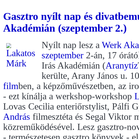
Gasztro nyílt nap és divatbe
Akadémián (szeptember 2.)
Nyílt nap lesz a
Werk Aka
szeptember
2-án, 17 órátó
Irás Akadémián (
Aranytíz
kerülte, Arany János u. 10
film
ben, a képzőművészetben, az ir
- ezt kínálja a werkshop-workshop
L
Lovas Cecilia enteriőrstylist, Pálfi
András
filmesztéta és Segal Viktor 
közreműködésével. Lesz gasztro-nov
- természetesen gasztro könyvek - e