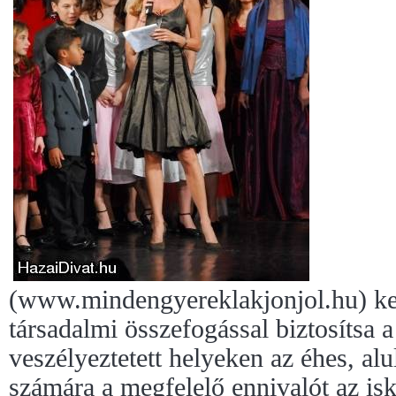
(www.mindengyereklakjonjol.hu) ke
társadalmi összefogással biztosítsa 
veszélyeztetett helyeken az éhes, al
számára a megfelelő ennivalót az isk