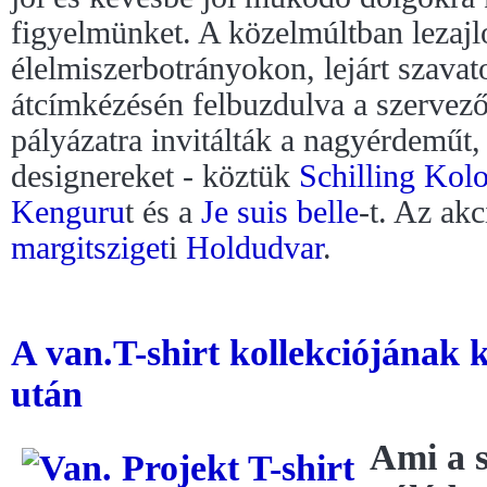
figyelmünket. A közelmúltban lezajl
élelmiszerbotrányokon, lejárt szava
átcímkézésén felbuzdulva a szervező
pályázatra invitálták a nagyérdeműt
designereket - köztük
Schilling Kol
Kenguru
t és a
Je suis belle
-t. Az akc
margitsziget
i
Holdudvar
.
A van.T-shirt kollekciójának k
után
Ami a s