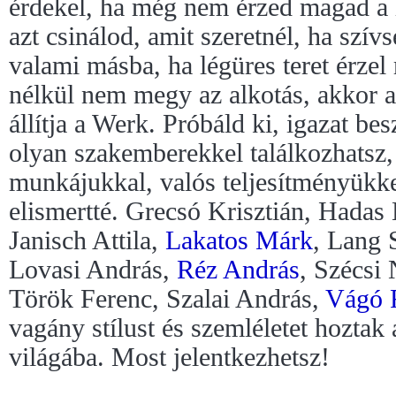
érdekel, ha még nem érzed magad a
azt csinálod, amit szeretnél, ha szív
valami másba, ha légüres teret érzel
nélkül nem megy az alkotás, akkor 
állítja a Werk. Próbáld ki, igazat b
olyan szakemberekkel találkozhatsz,
munkájukkal, valós teljesítményükkel
elismertté. Grecsó Krisztián, Hadas
Janisch Attila,
Lakatos Márk
, Lang 
Lovasi András,
Réz András
, Szécsi
Török Ferenc, Szalai András,
Vágó 
vagány stílust és szemléletet hoztak
világába. Most jelentkezhetsz!