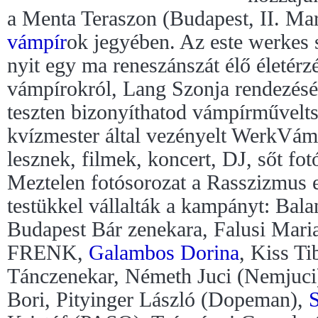
a Menta Teraszon (Budapest, II. Marg
vámpír
ok jegyében. Az este werkes 
nyit egy ma reneszánszát élő életérzés
vámpírokról, Lang Szonja rendezésé
teszten bizonyíthatod vámpírművelt
kvízmester által vezényelt WerkVá
lesznek, filmek, koncert, DJ, sőt fotó
Meztelen fotósorozat a Rasszizmus e
testükkel vállalták a kampányt: Bal
Budapest Bár zenekara, Falusi Mar
FRENK,
Galambos Dorina
, Kiss T
Tánczenekar, Németh Juci (Nemjuci)
Bori, Pityinger László (Dopeman),