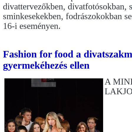
divattervezőkben, divatfotósokban, s
sminkesekekben, fodrászokokban se
16-i eseményen.
Fashion for food a divatszakm
gyermekéhezés ellen
A MIN
LAKJO