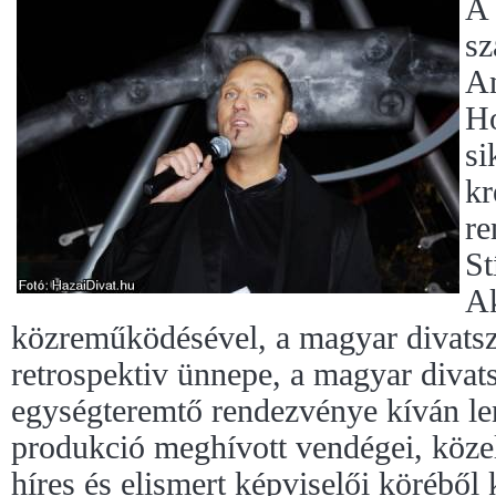
A
sz
An
Ho
si
kr
re
St
Ak
közreműködésével, a magyar divats
retrospektiv ünnepe, a magyar divats
egységteremtő rendezvénye kíván len
produkció meghívott vendégei, közel
híres és elismert képviselői köréből