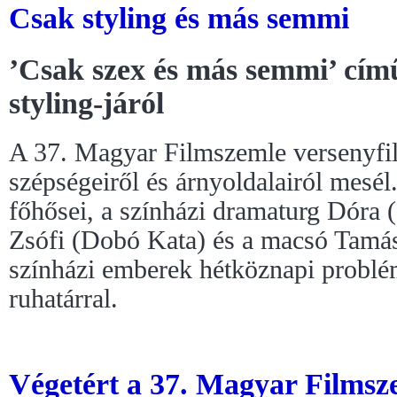
Csak styling és más semmi
’Csak szex és más semmi’ cím
styling-járól
A 37. Magyar Filmszemle versenyfilm
szépségeiről és árnyoldalairól mesél
főhősei, a színházi dramaturg Dóra (S
Zsófi (Dobó Kata) és a macsó Tamá
színházi emberek hétköznapi problém
ruhatárral.
Végetért a 37. Magyar Filmsze