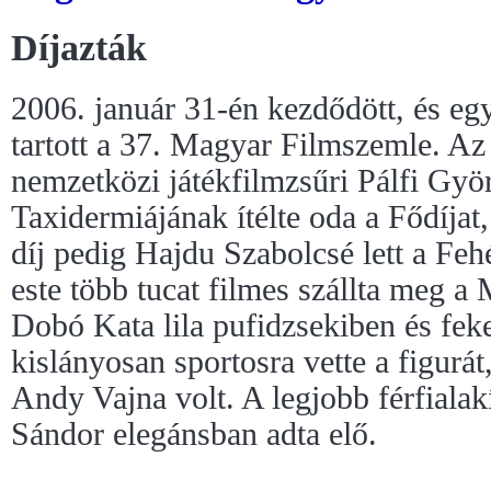
Díjazták
2006. január 31-én kezdődött, és egy
tartott a 37. Magyar Filmszemle. Az 
nemzetközi játékfilmzsűri Pálfi Gyö
Taxidermiájának ítélte oda a Fődíjat
díj pedig Hajdu Szabolcsé lett a Feh
este több tucat filmes szállta meg a 
Dobó Kata lila pufidzsekiben és feke
kislányosan sportosra vette a figurát
Andy Vajna volt. A legjobb férfialakí
Sándor elegánsban adta elő.