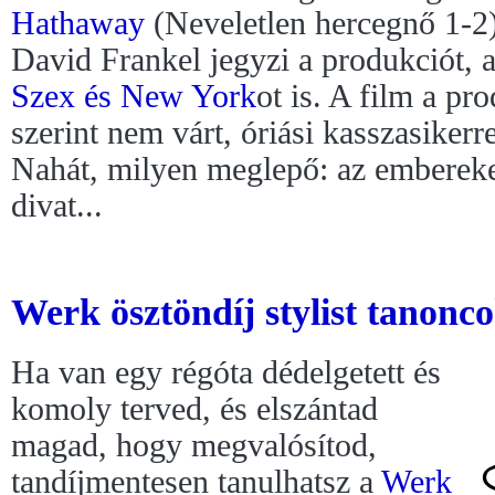
Hathaway
(Neveletlen hercegnő 1-2)
David Frankel jegyzi a produkciót, ak
Szex és New York
ot is. A film a pr
szerint nem várt, óriási kasszasikerr
Nahát, milyen meglepő: az embereke
divat...
Werk ösztöndíj stylist tanonco
Ha van egy régóta dédelgetett és
komoly terved, és elszántad
magad, hogy megvalósítod,
tandíjmentesen tanulhatsz a
Werk