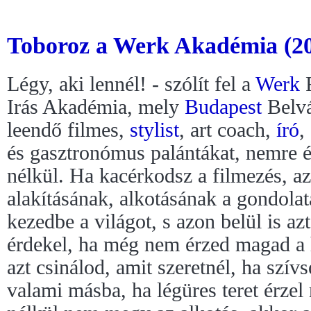
Toboroz a Werk Akadémia (2
Légy, aki lennél! - szólít fel a
Werk
F
Irás Akadémia, mely
Budapest
Belvá
leendő filmes,
stylist
, art coach,
író
,
és gasztronómus palántákat, nemre és
nélkül. Ha kacérkodsz a filmezés, az
alakításának, alkotásának a gondola
kezedbe a világot, s azon belül is az
érdekel, ha még nem érzed magad a
azt csinálod, amit szeretnél, ha szív
valami másba, ha légüres teret érzel