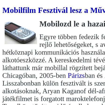
Mobilfilm Fesztivál lesz a Mű
Mobilozd le a hazai
Egyre többen fedezik f
rejlő lehetőségeket, s a
hétköznapi kommunikációs használat
alkotóeszközzé. A kereskedelmi tévé
láthattunk már mobillal rögzített bej
Chicagóban, 2005-ben
Párizs
ban és
Lisszabonban külön fesztivált is sze
alkotásoknak, Aryan Kaganof dél-af
játékfilmet is forgatott maroktelefo