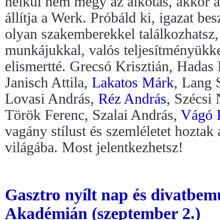
nélkül nem megy az alkotás, akkor 
állítja a Werk. Próbáld ki, igazat b
olyan szakemberekkel találkozhatsz,
munkájukkal, valós teljesítményükkel
elismertté. Grecsó Krisztián, Hadas
Janisch Attila,
Lakatos Márk
, Lang 
Lovasi András,
Réz András
, Szécsi
Török Ferenc, Szalai András,
Vágó 
vagány stílust és szemléletet hoztak
világába. Most jelentkezhetsz!
Gasztro nyílt nap és divatbe
Akadémián (szeptember 2.)