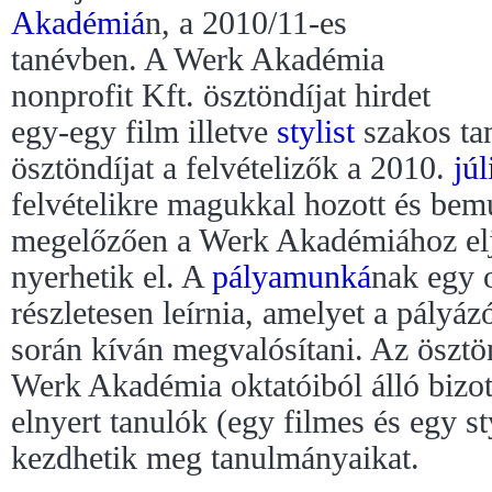
Akadémiá
n, a 2010/11-es
tanévben. A Werk Akadémia
nonprofit Kft. ösztöndíjat hirdet
egy-egy film illetve
stylist
szakos ta
ösztöndíjat a felvételizők a 2010.
júl
felvételikre magukkal hozott és bemut
megelőzően a Werk Akadémiához elj
nyerhetik el. A
pályamunká
nak egy o
részletesen leírnia, amelyet a pályá
során kíván megvalósítani. Az ösztön
Werk Akadémia oktatóiból álló bizot
elnyert tanulók (egy filmes és egy st
kezdhetik meg tanulmányaikat.