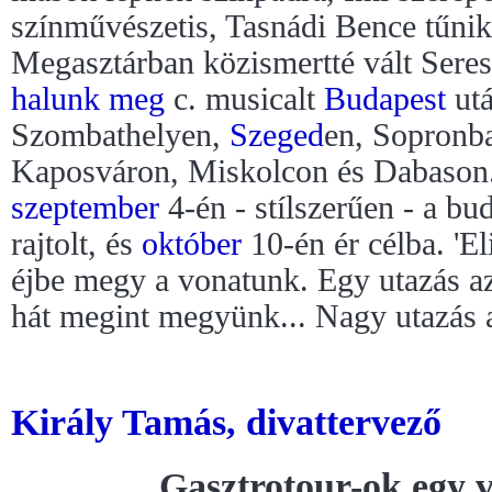
színművészetis, Tasnádi Bence tűnik 
Megasztárban közismertté vált Seres
halunk meg
c. musicalt
Budapest
ut
Szombathelyen,
Szeged
en, Sopronb
Kaposváron, Miskolcon és Dabason
szeptember
4-én - stílszerűen - a b
rajtolt, és
október
10-én ér célba. 'E
éjbe megy a vonatunk. Egy utazás a
hát megint megyünk... Nagy utazás a
Király Tamás, divattervező
Gasztrotour-ok egy vi