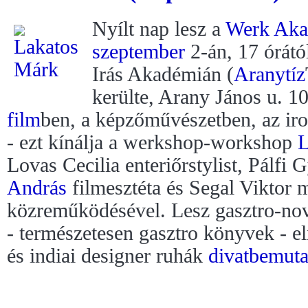
Nyílt nap lesz a
Werk Aka
szeptember
2-án, 17 órátó
Irás Akadémián (
Aranytíz
kerülte, Arany János u. 10
film
ben, a képzőművészetben, az ir
- ezt kínálja a werkshop-workshop
L
Lovas Cecilia enteriőrstylist, Pálfi
András
filmesztéta és Segal Viktor 
közreműködésével. Lesz gasztro-nov
- természetesen gasztro könyvek - e
és indiai designer ruhák
divatbemuta