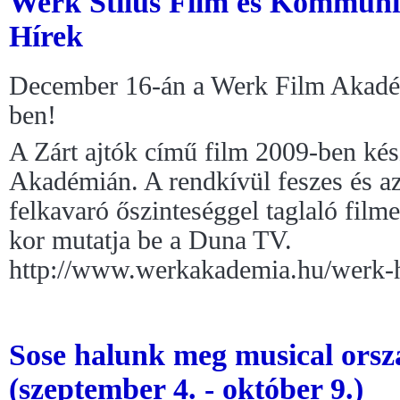
Werk Stílus Film és Kommun
Hírek
December 16-án a Werk Film Akadé
ben!
A Zárt ajtók című film 2009-ben kés
Akadémián. A rendkívül feszes és az
felkavaró őszinteséggel taglaló fil
kor mutatja be a Duna TV.
http://www.werkakademia.hu/werk-
Sose halunk meg musical orsz
(szeptember 4. - október 9.)