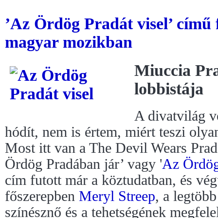
’Az Ördög Pradát visel’ című
magyar mozikban
Miuccia Pra
lobbistája
A divatvilág 
hódít, nem is értem, miért teszi oly
Most itt van a The Devil Wears Pra
Ördög Pradában jár’ vagy '
Az Ördög 
cím futott már a köztudatban, és végü
főszerepben
Meryl Streep
, a legtöbb
színésznő és a tehetségének megfele