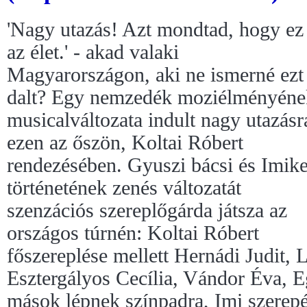
'Nagy utazás! Azt mondtad, hogy ez
az élet.' - akad valaki
Magyarországon, aki ne ismerné ezt
dalt? Egy nemzedék moziélményéne
musicalváltozata indult nagy utazásr
ezen az őszön, Koltai Róbert
rendezésében. Gyuszi bácsi és Imik
történetének zenés változatát
szenzációs szereplőgárda játsza az
országos túrnén: Koltai Róbert
főszereplése mellett Hernádi Judit, 
Esztergályos Cecília, Vándor Éva, 
mások lépnek színpadra, Imi szerep