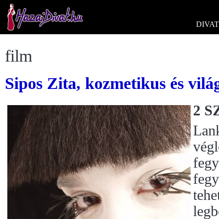
DIVAT
film
Sipos Zita, kozmetikus és vil
2 SZ
Lank
végl
fegy
fegy
tehe
leg