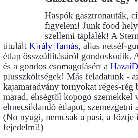
Haspók gasztronauták, c
figyelem! Junk food hely
szellemi táplálék! A Ster
titulált
Király Tamás
, alias netséf-g
étlap összeállításáról gondoskodik. A
és a gondos csomagolásért a
HazaiD
plusszköltségek! Más feladatunk - a
kajamaradvány tornyokat réges-rég 
marad, éhségtől kopogó szemekkel v
elmecsiklandó étlapot, szemezgetni a
(No nyugi, nemcsak a pasi, a főztje
fejedelmi!)