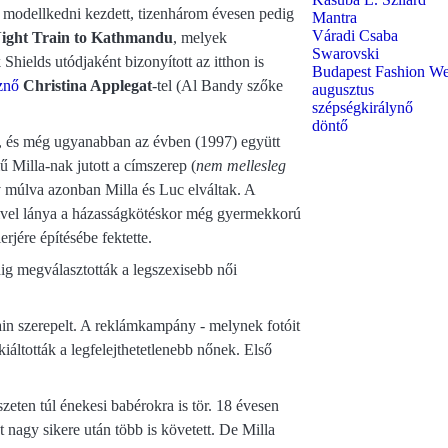
y modellkedni kezdett, tizenhárom évesen pedig
Mantra
Váradi Csaba
ight Train to Kathmandu
, melyek
Swarovski
ields utódjaként bizonyított az itthon is
Budapest Fashion W
znő
Christina Applegat
-tel (Al Bandy szőke
augusztus
szépségkirálynő
döntő
, és még ugyanabban az évben (1997) együtt
 Milla-nak jutott a címszerep (
nem mellesleg
v múlva azonban Milla és Luc elváltak. A
, mivel lánya a házasságkötéskor még gyermekkorú
rjére építésébe fektette.
ig megválasztották a legszexisebb női
ain szerepelt. A reklámkampány - melynek fotóit
kiáltották a legfelejthetetlenebb nőnek. Első
zeten túl énekesi babérokra is tör. 18 évesen
 nagy sikere után több is követett. De Milla