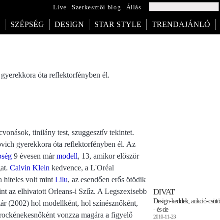
Live
Szerkesztői blog
Állás
SZÉPSÉG
DESIGN
STAR STYLE
TRENDAJÁNLÓ
gyerekkora óta reflektorfényben él.
vonások, tinilány test, szuggesztív tekintet.
vich gyerekkora óta reflektorfényben él. Az
pség
9 évesen már
modell
, 13, amikor először
gat.
Calvin Klein
kedvence, a L'Oréal
 hiteles volt mint
Lilu
, az esendően erős ötödik
DIVAT
nt az elhivatott Orleans-i Szűz. A Legszexisebb
Design-keddek, aukció-csütö
tár (2002) hol modellként, hol színésznőként,
- és de
 rockénekesnőként vonzza magára a figyelő
2010-11-23