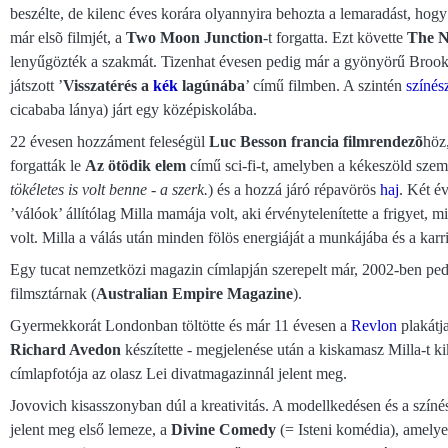
beszélte, de kilenc éves korára olyannyira behozta a lemaradást, hog
már elsõ filmjét, a
Two Moon Junction
-t forgatta. Ezt követte
The N
lenyűgözték a szakmát. Tizenhat évesen pedig már a gyönyörű Brook Sh
játszott ’
Visszatérés a
kék
lagúnába
’ című filmben. A szintén
színés
cicababa lánya) járt egy középiskolába.
22 évesen hozzáment feleségül
Luc Besson francia filmrendezõ
höz
forgatták le
Az ötödik elem
című sci-fi-t, amelyben a kékeszöld szemű
tökéletes is volt benne - a szerk.
) és a hozzá járó répavörös
haj
. Két é
’válóok’ állítólag Milla mamája volt, aki érvénytelenítette a frigyet
volt. Milla a válás után minden fölös energiáját a munkájába és a karrie
Egy tucat nemzetközi magazin címlapján szerepelt már, 2002-ben ped
filmsztárnak (
Australian Empire Magazine
).
Gyermekkorát Londonban töltötte és már 11 évesen a
Revlon
plakátj
Richard Avedon
készítette - megjelenése után a kiskamasz Milla-t ki
címlapfotója az olasz Lei divatmagazinnál jelent meg.
Jovovich kisasszonyban dúl a kreativitás. A modellkedésen és a színés
jelent meg első lemeze, a
Divine Comedy
(= Isteni komédia), amelyet