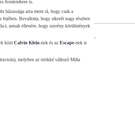
s frontembere is.
bbi házassága arra ment rá, hogy csak a
 a fejében. Bevallotta, hogy sikerét nagy részben
lla-t, annak ellenére, hogy szerény körülmények
-
bek közt
Calvin Klein
-nek és az
Escape
-nek is
raviola), melyben az örökké változó Milla