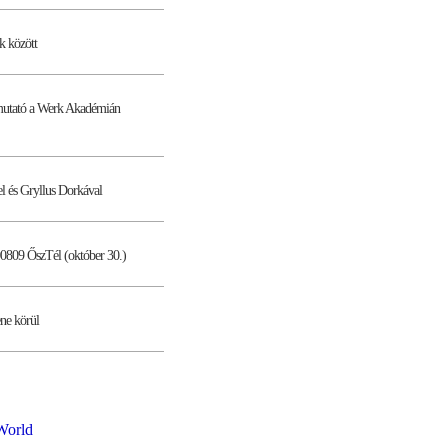
k között
emutató a Werk Akadémián
l és Gryllus Dorkával
00809 ŐszTél (október 30.)
ene körül
World