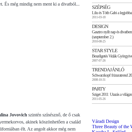
et. És még mindig nem ment ki a divatból...
SZÉPSÉG
Lilu és Tóth Gabi a legjobba
2011-03-18
DESIGN
Gasztro nyílt nap és divatb
(szeptember 2.)
2010-08-25
STAR STYLE
Beszélgetés Vidák Györgyive
2007-07-26
TRENDAJÁNLÓ
Schwarzkopf frizuratrend 2
2008-10-31
PARTY
Sziget 2011: Utazás a világz
2011-05-26
lina Jovovich
szintén színésznő, de ő csak
Váradi Design
gyermekorvos, akinek köszönhetően a család
Three Beauty of the 
liforniában élt. Az angolt akkor még nem
Kasuba L. Szilárd