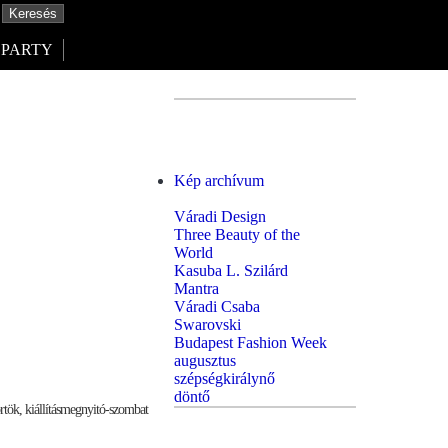
PARTY
Kép archívum
Váradi Design
Three Beauty of the
World
Kasuba L. Szilárd
Mantra
Váradi Csaba
Swarovski
Budapest Fashion Week
augusztus
szépségkirálynő
döntő
rtök, kiállításmegnyitó-szombat