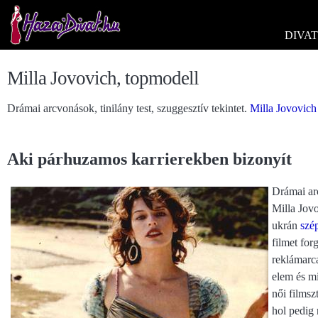
DIVAT
Milla Jovovich, topmodell
Drámai arcvonások, tinilány test, szuggesztív tekintet.
Milla Jovovich
Aki párhuzamos karrierekben bizonyít
Drámai arc
Milla Jovo
ukrán
szé
filmet for
reklámarca
elem és mi
női filmsz
hol pedig