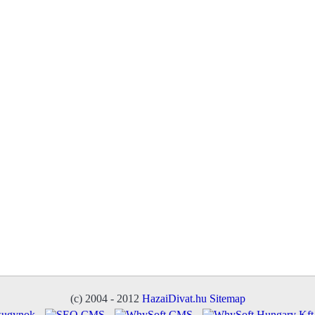
(c) 2004 - 2012
HazaiDivat.hu
Sitemap