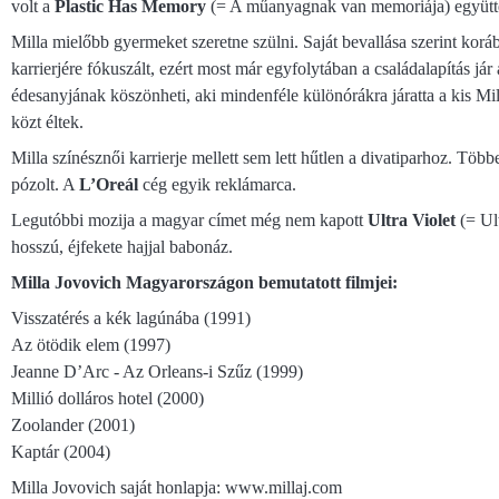
volt a
Plastic Has Memory
(= A műanyagnak van memoriája) együtte
Milla mielőbb gyermeket szeretne szülni. Saját bevallása szerint korá
karrierjére fókuszált, ezért most már egyfolytában a családalapítás jár
édesanyjának köszönheti, aki mindenféle különórákra járatta a kis Mi
közt éltek.
Milla színésznői karrierje mellett sem lett hűtlen a divatiparhoz. Töb
pózolt. A
L’Oreál
cég egyik reklámarca.
Legutóbbi mozija a magyar címet még nem kapott
Ultra Violet
(= Ult
hosszú, éjfekete hajjal babonáz.
Milla Jovovich Magyarországon bemutatott filmjei:
Visszatérés a kék lagúnába (1991)
Az ötödik elem (1997)
Jeanne D’Arc - Az Orleans-i Szűz (1999)
Millió dolláros hotel (2000)
Zoolander (2001)
Kaptár (2004)
Milla Jovovich saját honlapja: www.millaj.com