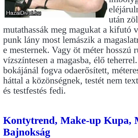
eléjáru
után zö
mutathassák meg magukat a kifutó v
punk lány most lemászik a magaslatró
e mesternek. Vagy öt méter hosszú 
vízszíntesen a magasba, élő teherrel
bokájánál fogva odaerősített, métere
háttal a közönségnek, testét nem tex
és testfestés fedi.
Kontytrend, Make-up Kupa, 
Bajnokság