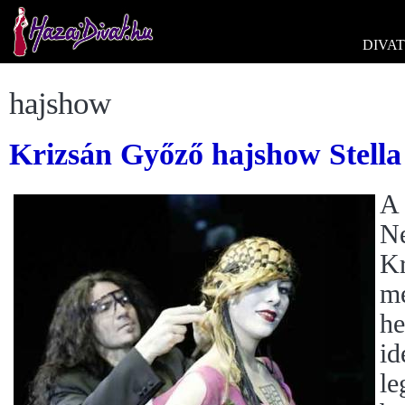
DIVAT
hajshow
Krizsán Győző hajshow Stell
A 
Ne
Kr
me
he
id
le