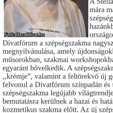
A Stell
mára má
szépsé
hazánk
országo
Divatfórum a szépségszakma nagysz
megnyilvánulása, amely újdonságok
műsorokban, szakmai workshopokba
egyaránt bővelkedik. A szépségszak
,,krémje”, valamint a feltörekvő új 
felvonul a Divatfórum színpadán és 
szépségszakma legújabb világtrendje
bemutatásra kerülnek a hazai és hatá
kozmetikus szakma előtt. Az új szé