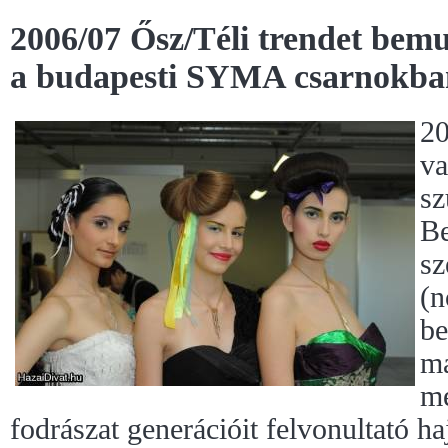
2006/07 Ősz/Téli trendet bemu
a budapesti SYMA csarnokban
20
va
sz
Be
sz
(n
be
má
me
fodrászat generációit felvonultató h