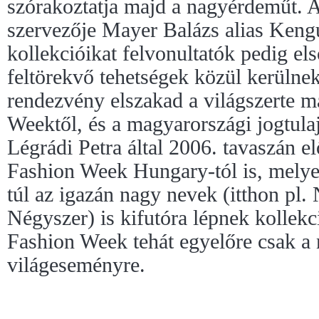
szórakoztatja majd a nagyérdeműt. A
szervezője Mayer Balázs alias Kengu
kollekcióikat felvonultatók pedig els
feltörekvő tehetségek közül kerülnek
rendezvény elszakad a világszerte m
Weektől, és a magyarországi jogtul
Légrádi Petra által 2006. tavaszán e
Fashion Week Hungary-tól is, melyek
túl az igazán nagy nevek (itthon pl
Négyszer) is kifutóra lépnek kollek
Fashion Week tehát egyelőre csak a 
világeseményre.