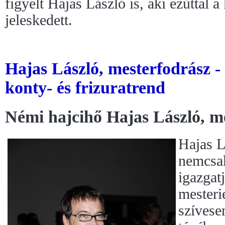
figyelt Hajas László is, aki ezúttal 
jeleskedett.
Hajas László, mesterfodrász -
konty- és frizuratrend
Némi hajcihő Hajas László, m
Hajas L
nemcsak
igazgatj
mesteri
szívese