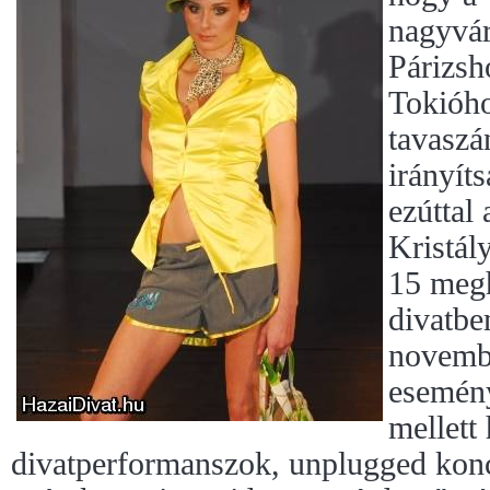
nagyvár
Párizs
Tokióho
tavaszá
irányít
ezúttal
Kristál
15 megh
divatbe
novemb
esemény
mellett
divatperformanszok, unplugged koncer