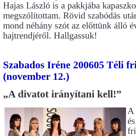
Hajas László is a pakkjába kapaszko
megszólítottam. Rövid szabódás után
mond néhány szót az előttünk álló é
hajtrendjéről. Hallgassuk!
Szabados Iréne 200605 Téli f
(november 12.)
„A divatot irányítani kell!”
A 
és
fr