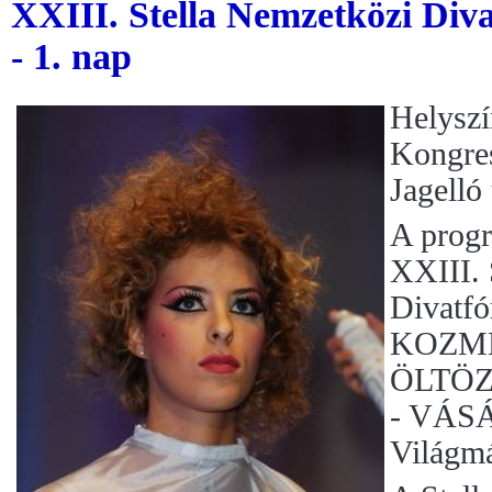
XXIII. Stella Nemzetközi Diva
- 1. nap
Helyszí
Kongres
Jagelló 
A progr
XXIII. 
Divatf
KOZME
ÖLTÖZ
- VÁSÁ
Világmá