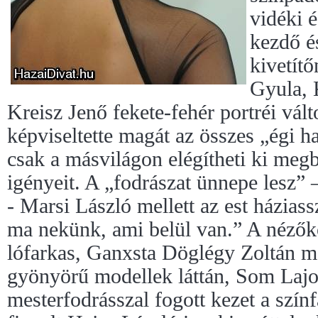
vidéki é
kezdő é
kivetít
Gyula, 
Kreisz Jenő fekete-fehér portréi vál
képviseltette magát az összes „égi h
csak a másvilágon elégítheti ki meg
igényeit. A „fodrászat ünnepe lesz” –
- Marsi László mellett az est háziass
ma nekünk, ami belül van.” A nézők
lófarkas, Ganxsta Döglégy Zoltán me
gyönyörű modellek láttán, Som Laj
mesterfodrásszal fogott kezet a színf