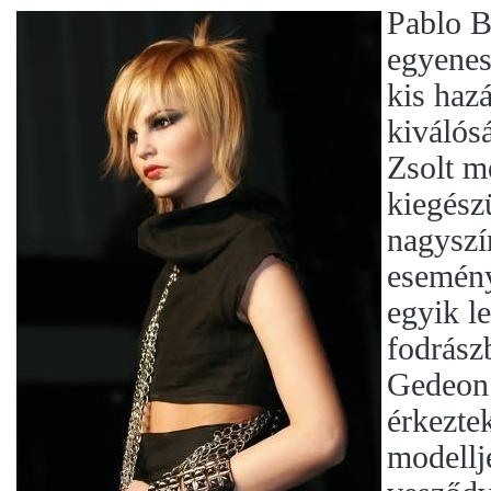
Pablo B
egyenes
kis haz
kiválós
Zsolt m
kiegész
nagyszí
esemény
egyik l
fodrász
Gedeon 
érkezte
modellje