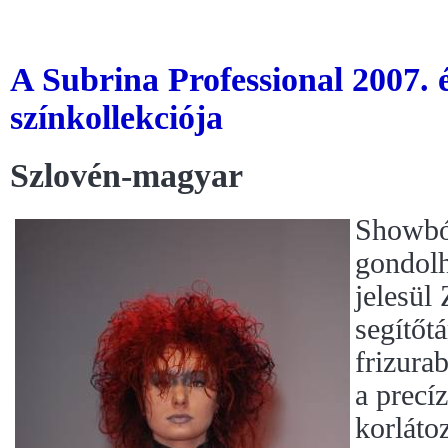
A Subrina Professional 2007. é
színkollekciója
Szlovén-magyar
Showból
gondolh
jelesül 
segítőt
frizura
a precí
korláto