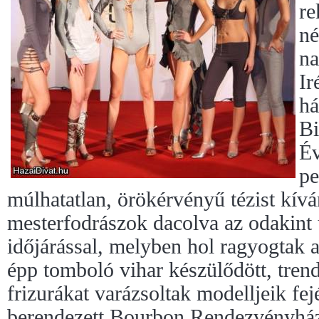
re
né
na
Ir
há
Bi
Év
pe
múlhatatlan, örökérvényű tézist kívá
mesterfodrászok dacolva az odakint 
időjárással, melyben hol ragyogtak 
épp tomboló vihar készülődött, tren
frizurákat varázsoltak modelljeik fej
berendezett Bourbon Rendezvényház 