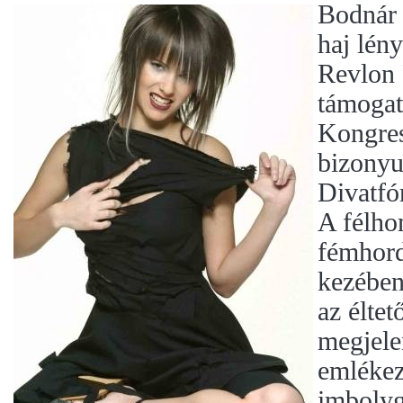
Bodnár 
haj lény
Revlon 
támogat
Kongres
bizonyu
Divatfó
A félho
fémhord
kezében
az élte
megjele
emlékez
imbolyg