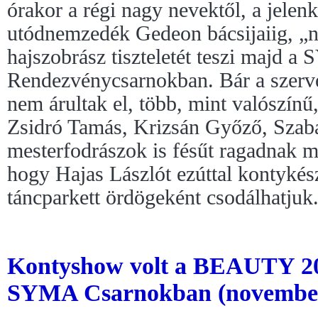
órakor a régi nagy nevektől, a jelenk
utódnemzedék Gedeon bácsijaiig, „n
hajszobrász tiszteletét teszi majd 
Rendezvénycsarnokban. Bár a szerv
nem árultak el, több, mint valószínű
Zsidró Tamás, Krizsán Győző, Szab
mesterfodrászok is fésűt ragadnak m
hogy Hajas Lászlót ezúttal kontykés
táncparkett ördögeként csodálhatjuk
Kontyshow volt a BEAUTY 20
SYMA Csarnokban (november