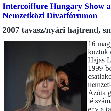
Intercoiffure Hungary Show a
Nemzetközi Divatfórumon
2007 tavasz/nyári hajtrend, s
16 magy
köztük 
Hajas L
1999-be
csatlako
nemzetk
Azóta g
létszám
egy a t