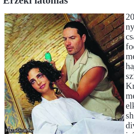
Érzéki látomás
20
ny
cs
fo
me
ha
sz
Kr
me
el
sh
di