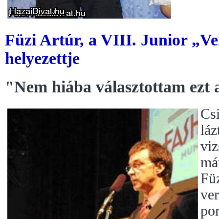
Füzi Artúr, a VIII. Junior „V
helyezettje
"Nem hiába választottam ezt 
Csi
láz
viz
már
Füz
ver
po