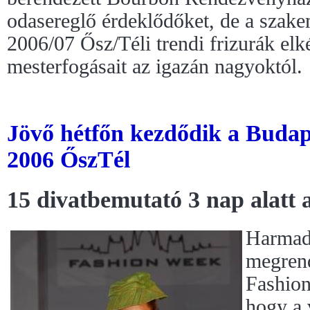
odasereglő érdeklődőket, de a szakem
2006/07 Ősz/Téli trendi frizurák elk
mesterfogásait az igazán nagyoktól.
Jövő hétfőn kezdődik a Buda
2006 ŐszTél
15 divatbemutató 3 nap alatt
Harmads
megrend
Fashion
hogy a 