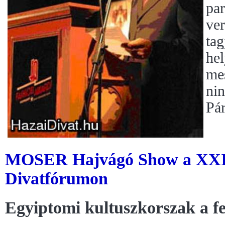
pa
ve
tag
hel
me
nin
Pár
MOSER Hajvágó Show a XXII.
Divatfórumon
Egyiptomi kultuszkorszak a fe