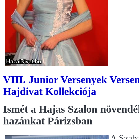
VIII. Junior Versenyek Verse
Hajdivat Kollekciója
Ismét a Hajas Szalon növendék
hazánkat Párizsban
A Szaba