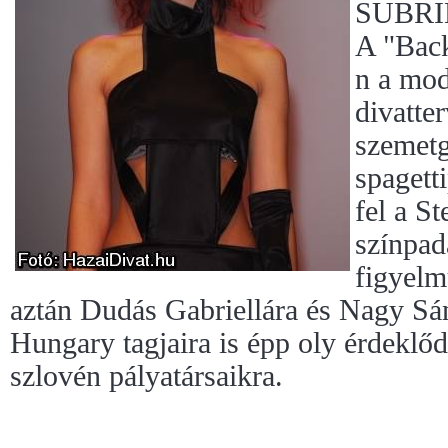
SUBRIN
A "Back
n a mod
divatte
szemetg
spagett
fel a S
színpad
figyelm
aztán Dudás Gabriellára és Nagy 
Hungary tagjaira is épp oly érdeklőd
szlovén pályatársaikra.