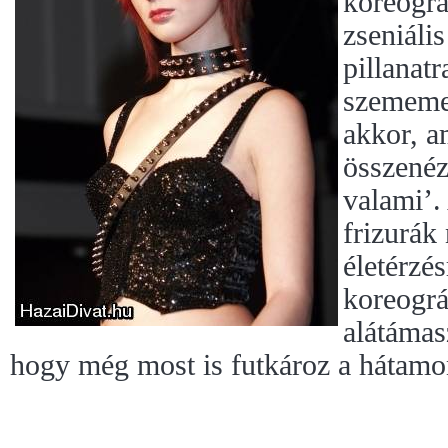
koreográ
zseniáli
pillanat
szememet
akkor, a
összenéz
valami’. 
frizurák
életérzés
koreográ
alátámas
hogy még most is futkároz a hátamo