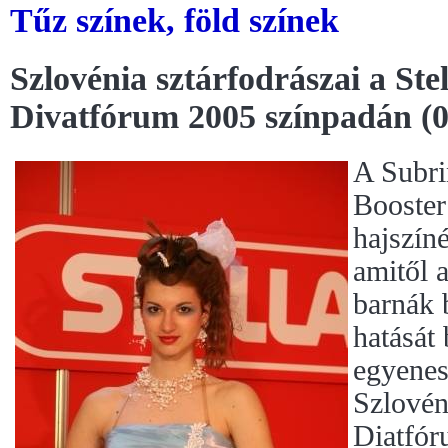
Tűz színek, föld színek
Szlovénia sztárfodrászai a St
Divatfórum 2005 színpadán (0
A Subri
Booster
hajszíné
amitől 
barnák 
hatását
egyenes
Szlovén
Diatfór