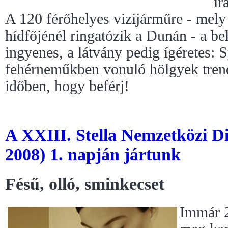
ir
A 120 férőhelyes vizijárműre - mely 
hídfőjénél ringatózik a Dunán - a b
ingyenes, a látvány pedig ígéretes: S
fehérneműkben vonuló hölgyek trend
időben, hogy beférj!
A XXIII. Stella Nemzetközi Di
2008) 1. napján jártunk
Fésű, olló, sminkecset
Immár 2