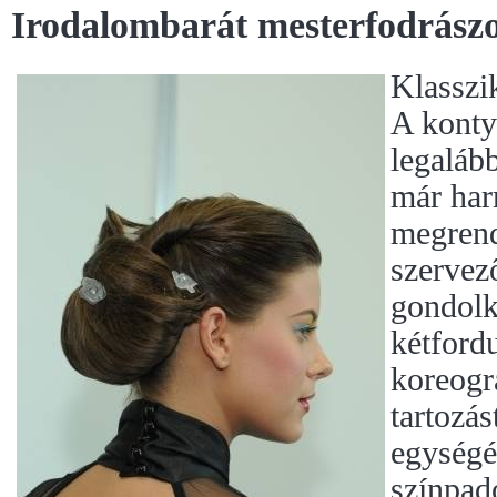
Irodalombarát mesterfodrász
Klasszi
A konty
legaláb
már har
megrend
szervező
gondolk
kétford
koreogr
tartozás
egységét
színpad