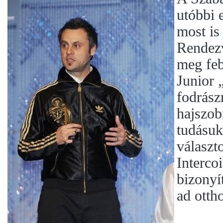
utóbbi
most is
Rendezv
meg feb
Junior 
fodrász
hajszob
tudásuk
választo
Interco
bizonyí
ad otth