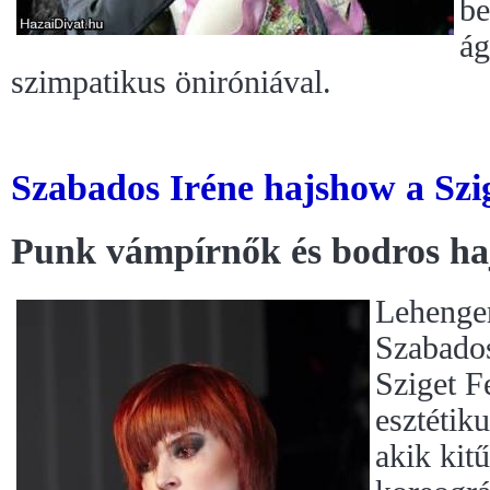
be
ág
szimpatikus öniróniával.
Szabados Iréne hajshow a Szi
Punk vámpírnők és bodros h
Lehenger
Szabados
Sziget Fe
esztétik
akik kit