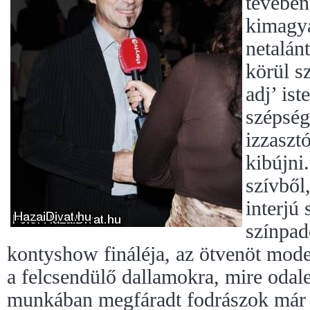
tévében
kimagya
netalán
körül s
adj’ ist
szépség
izzaszt
kibújni
szívből,
interjú
színpad
kontyshow fináléja, az ötvenöt model
a felcsendülő dallamokra, mire odale
munkában megfáradt fodrászok már 