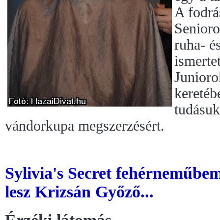
A fodrá
Senioro
ruha- é
ismerte
Junioro
keretéb
tudásuk
vándorkupa megszerzésért.
Sylivia's Secret fehérneműbe
lesz Krizsán Győző...