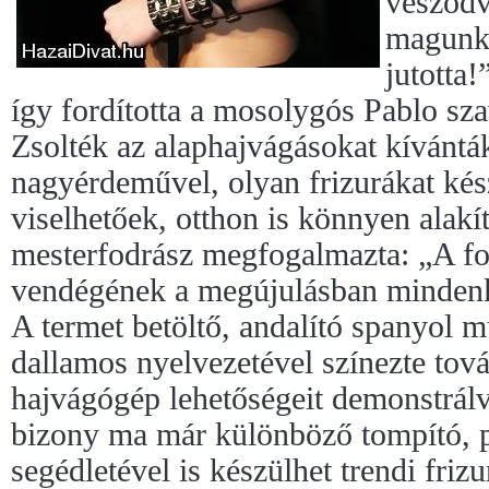
vesződv
magunkn
jutotta!
így fordította a mosolygós Pablo sza
Zsolték az alaphajvágásokat kívántá
nagyérdeművel, olyan frizurákat kés
viselhetőek, otthon is könnyen alakí
mesterfodrász megfogalmazta: „A fo
vendégének a megújulásban mindenko
A termet betöltő, andalító spanyol 
dallamos nyelvezetével színezte t
hajvágógép lehetőségeit demonstrálv
bizony ma már különböző tompító, p
segédletével is készülhet trendi frizu