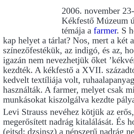
2006. november 23-á
Kékfestő Múzeum új
témája a
farmer
. S 
kap helyet a tárlat? Nos, mert a két 
színezőfestékük, az indigó, és az, h
igazán nem nevezhetjük őket ’kékvér
kezdték. A kékfestő a XVII. századtó
kedvelt textíliája volt, ruhaalapanyag
használták. A farmer, melyet csak mi
munkásokat kiszolgálva kezdte pálya
Levi Strauss nevéhez kötjük az erős
megerősített nadrág kitalálását. És h
(ejtsd: dzsinsz) a népszerű nadrág n