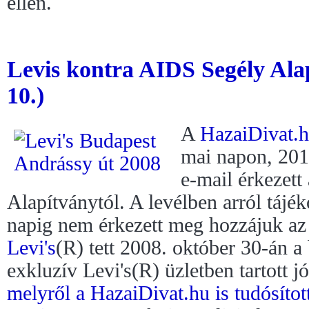
ellen.
Levis kontra AIDS Segély Ala
10.)
A
HazaiDivat.
mai napon, 201
e-mail érkezet
Alapítványtól. A levélben arról tájé
napig nem érkezett meg hozzájuk az a
Levi's
(R) tett 2008. október 30-án a
exkluzív Levi's(R) üzletben tartott j
melyről a HazaiDivat.hu is tudósítot