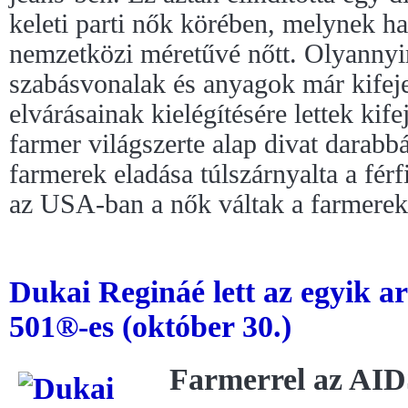
keleti parti nők körében, melynek ha
nemzetközi méretűvé nőtt. Olyannyi
szabásvonalak és anyagok már kifeje
elvárásainak kielégítésére lettek kife
farmer világszerte alap divat darabb
farmerek eladása túlszárnyalta a férf
az USA-ban a nők váltak a farmerek 
Dukai Regináé lett az egyik 
501®-es (október 30.)
Farmerrel az AID