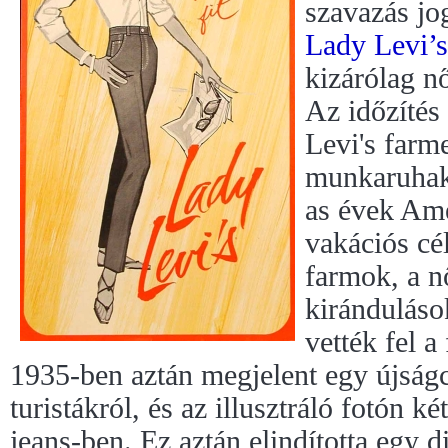
szavazás jo
Lady Levi’s
kizárólag n
Az időzítés 
Levi's farm
munkaruhaké
as évek Ame
vakációs cél
farmok, a n
kiránduláso
vették fel a
1935-ben aztán megjelent egy újságc
turistákról, és az illusztráló fotón k
jeans-ben. Ez aztán elindította egy 