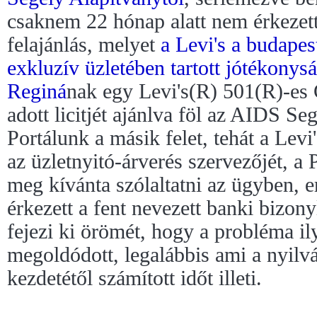
csaknem 22 hónap alatt nem érkezett
felajánlás, melyet
a Levi's a budapes
exkluzív üzletében tartott jótékonys
Reginá
nak egy Levi's(R) 501(R)-es 
adott licitjét ajánlva föl az AIDS S
Portálunk a másik felet, tehát a Levi'
az üzletnyitó-árverés szervezőjét, a
meg kívánta szólaltatni az ügyben, 
érkezett a fent nevezett banki bizony
fejezi ki örömét, hogy a probléma il
megoldódott, legalábbis ami a nyilv
kezdetétől számított időt illeti.