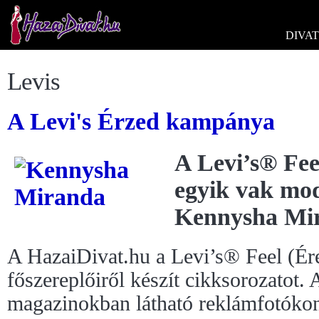
DIVAT
Levis
A Levi's Érzed kampánya
A Levi’s® Fe
egyik vak mod
Kennysha Mi
A HazaiDivat.hu a Levi’s® Feel (É
főszereplőiről készít cikksorozatot.
magazinokban látható reklámfotókon