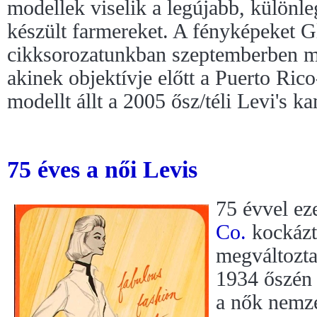
modellek viselik a legújabb, különl
készült farmereket. A fényképeket G
cikksorozatunkban szeptemberben m
akinek objektívje előtt a Puerto Ri
modellt állt a 2005 ősz/téli Levi's 
75 éves a női Levis
75 évvel ez
Co.
kockázta
megváltoztat
1934 őszén 
a nők nemze