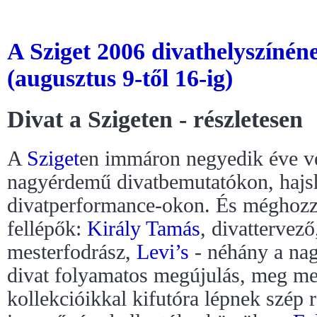
A Sziget 2006 divathelyszínén
(augusztus 9-től 16-ig)
Divat a Szigeten - részletesen
A
Sziget
en immáron negyedik éve ve
nagyérdemű divatbemutatókon, haj
divatperformance-okon. És méghozz
fellépők:
Király Tamás
, divattervez
mesterfodrász,
Levi’s
- néhány a nag
divat folyamatos megújulás, meg mert
kollekcióikkal kifutóra lépnek szép