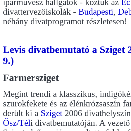
iparművész hallgatók - köztük az
Ec
divattervezőiskolák -
Budapesti
,
Deb
néhány divatprogramot részletesen!
Levis divatbemutató a Sziget 
9.)
Farmersziget
Megint trendi a klasszikus, indigóké
szurokfekete és az élénkrózsaszín fa
derült ki a
Sziget
2006 divathelyszín
Ősz/Tél
i divatbemutatóján. A vezet