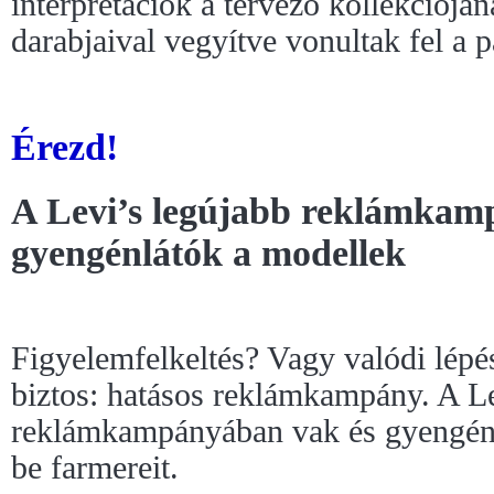
interpretációk a tervező kollekcióján
darabjaival vegyítve vonultak fel a p
Érezd!
A Levi’s legújabb reklámkam
gyengénlátók a modellek
Figyelemfelkeltés? Vagy valódi lépés
biztos: hatásos reklámkampány. A Le
reklámkampányában vak és gyengénl
be farmereit.