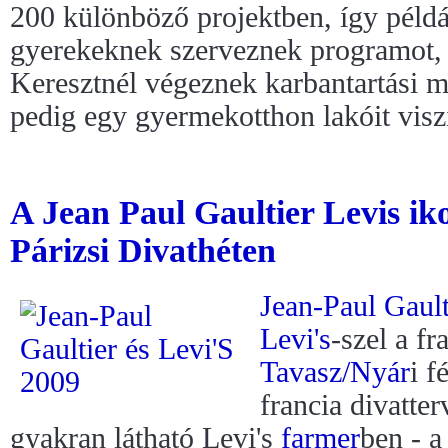
200 különböző projektben, így péld
gyerekeknek szerveznek programot,
Keresztnél végeznek karbantartási 
pedig egy gyermekotthon lakóit viszik
A Jean Paul Gaultier Levis iko
Párizsi Divathéten
Jean-Paul Gault
Levi's
-szel a f
Tavasz/Nyár
i f
francia divatte
gyakran látható Levi's
farmer
ben - a