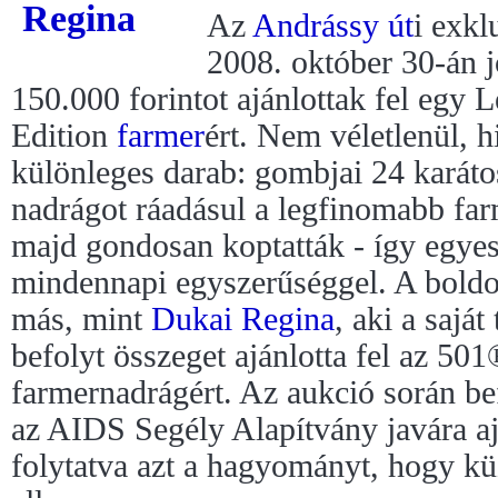
Az
Andrássy út
i exkl
2008. október 30-án 
150.000 forintot ajánlottak fel egy
Edition
farmer
ért. Nem véletlenül, h
különleges darab: gombjai 24 karáto
nadrágot ráadásul a legfinomabb far
majd gondosan koptatták - így egyes
mindennapi egyszerűséggel. A boldo
más, mint
Dukai Regina
, aki a sajá
befolyt összeget ajánlotta fel az 5
farmernadrágért. Az aukció során be
az AIDS Segély Alapítvány javára aján
folytatva azt a hagyományt, hogy k