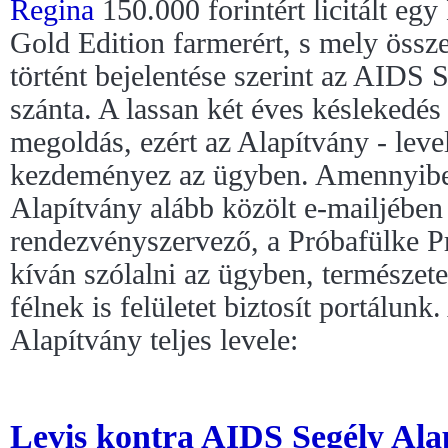
Regina
150.000 forintért licitált eg
Gold Edition farmerért, s mely össz
történt bejelentése szerint az AIDS
szánta. A lassan két éves késlekedés 
megoldás, ezért az Alapítvány - levele
kezdeményez az ügyben. Amennyiben
Alapítvány alább közölt e-mailjében
rendezvényszervező, a Próbafülke P
kíván szólalni az ügyben, természet
félnek is felületet biztosít portálun
Alapítvány teljes levele:
Levis kontra AIDS Segély Ala