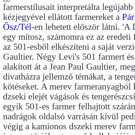
farmerstílusait interpretálta legújabb
kézjegyével ellátott farmereket a
Pár
Ősz/Tél
-en lehetett először látni. 'A
egy mítosz, számomra ez az eredeti 
az 501-esből elkészíteni a saját ver
Gaultier. Négy Levi's 501 farmert és
alakított át a Jean Paul Gaultier, meg
divatházra jellemző témákat, a tenge
kötéseket. A merev farmeranyagból 
dzseki elejét vágások és tengerészcs
egyik 501-es farmer felhajtott szárán
nadrágok oldalsó varrásán kívül pedi
végig a kamionos dszeki merev farm