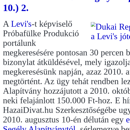
10.) 2.
A
Levi's
-t képviselő
Próbafülke Produkció
portálunk
megkeresésére pontosan 30 percen be
bizonylat átküldésével, mely igazolja
megkeresésünk napján, azaz 2010. a
megtörtént. Az ügy tehát rendben le
Alapítvány hozzájutott a 2010. októb
neki felajánlott 150.000 Ft-hoz. E h
HazaiDivat.hu Szerkesztőségébe ugy
2010. augusztus 10-én délután egy
e
Segély Alapítványtól
, sérlemezve be