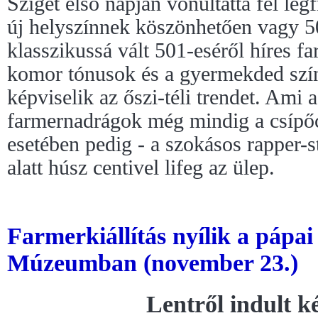
Sziget első napján vonultatta fel leg
új helyszínnek köszönhetően vagy 5
klasszikussá vált 501-eséről híres f
komor tónusok és a gyermekded szín
képviselik az őszi-téli trendet. Ami a
farmernadrágok még mindig a csípőc
esetében pedig - a szokásos rapper-s
alatt húsz centivel lifeg az ülep.
Farmerkiállítás nyílik a pápai
Múzeumban (november 23.)
Lentről indult 