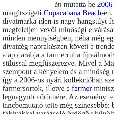
én mutatta be
2006
margitszigeti
Copacabana Beach
-en.
divatmárka idén is nagy hangsúlyt fe
megfeleljen vevői minőségi elvárása
minden mennyiségben, néha még egy k
divatcég naprakészen követi a trende
alap darabja a farmerruha újraálmod
stílussal megfűszerezve. Mivel a Ma
szempont a kényelem és a minőség m
így a 2006-os nyári kollekcióban sze
farmersortok, illetve a
farmer
miniszo
legnagyobb örömére. Az eseményt e
táncbemutató tette még színesebbé: 
fáklyákkal varázsoló ördögök bűvöl