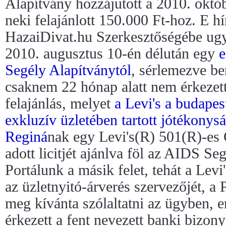
Alapítvány hozzájutott a 2010. októb
neki felajánlott 150.000 Ft-hoz. E h
HazaiDivat.hu Szerkesztőségébe ugy
2010. augusztus 10-én délután egy
e
Segély Alapítványtól
, sérlemezve be
csaknem 22 hónap alatt nem érkezett
felajánlás, melyet
a Levi's a budapes
exkluzív üzletében tartott jótékonys
Reginá
nak egy Levi's(R) 501(R)-es 
adott licitjét ajánlva föl az AIDS S
Portálunk a másik felet, tehát a Levi'
az üzletnyitó-árverés szervezőjét, a
meg kívánta szólaltatni az ügyben, 
érkezett a fent nevezett banki bizony