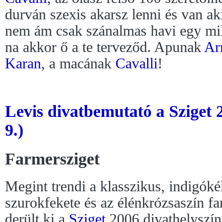
durván szexis akarsz lenni és van aki
nem ám csak szánalmas havi egy mi
na akkor ő a te terveződ. Apunak
Ar
Karan
, a macának
Cavalli
!
Levis divatbemutató a Sziget 
9.)
Farmersziget
Megint trendi a klasszikus, indigóké
szurokfekete és az élénkrózsaszín fa
derült ki a
Sziget
2006 divathelyszín