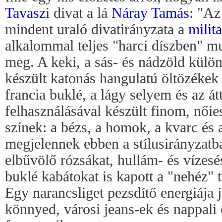
Tavasz
i divat a lá
Náray Tamás
: "Az
mindent uraló divatirányzata a
milit
alkalommal teljes "harci díszben" m
meg. A keki, a sás- és nádzöld külö
készült katonás hangulatú öltözékek 
francia buklé, a lágy selyem és az á
felhasználásával készült finom, nőie
színek: a bézs, a homok, a kvarc és a
megjelennek ebben a stílusirányzatb
elbűvölő rózsákat, hullám- és vízes
buklé kabátokat is kapott a "nehéz"
Egy narancsliget pezsdítő energiája 
könnyed, városi jeans-ek és nappali