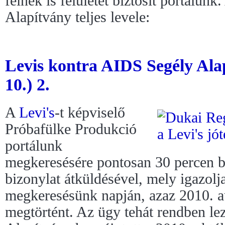
félnek is felületet biztosít portálun
Alapítvány teljes levele:
Levis kontra AIDS Segély Ala
10.) 2.
A
Levi's
-t képviselő
Próbafülke Produkció
portálunk
megkeresésére pontosan 30 percen be
bizonylat átküldésével, mely igazolja
megkeresésünk napján, azaz 2010. a
megtörtént. Az ügy tehát rendben le