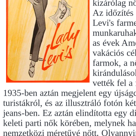
kizárólag n
Az időzítés 
Levi's farm
munkaruhaké
as évek Ame
vakációs cél
farmok, a n
kiránduláso
vették fel a
1935-ben aztán megjelent egy újságc
turistákról, és az illusztráló fotón k
jeans-ben. Ez aztán elindította egy 
keleti parti nők körében, melynek ha
nemzetközi méretűvé nőtt. Olyannyi