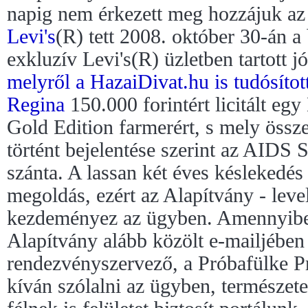
napig nem érkezett meg hozzájuk az a
Levi's
(R) tett 2008. október 30-án a
exkluzív Levi's(R) üzletben tartott j
melyről a HazaiDivat.hu is tudósítot
Regina
150.000 forintért licitált eg
Gold Edition farmerért, s mely össz
történt bejelentése szerint az AIDS
szánta. A lassan két éves késlekedés 
megoldás, ezért az Alapítvány - levele
kezdeményez az ügyben. Amennyiben
Alapítvány alább közölt e-mailjében
rendezvényszervező, a Próbafülke P
kíván szólalni az ügyben, természet