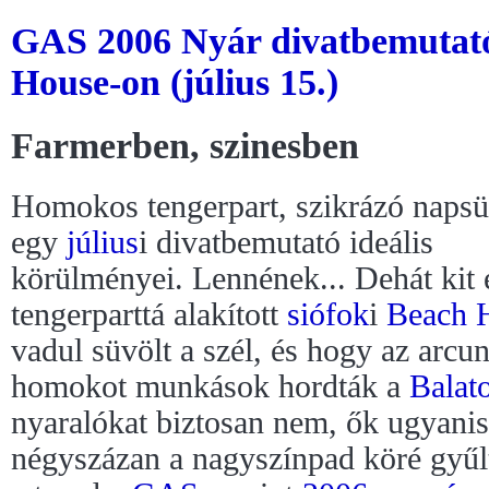
GAS 2006 Nyár divatbemutató
House-on (július 15.)
Farmerben, szinesben
Homokos tengerpart, szikrázó napsü
egy
július
i divatbemutató ideális
körülményei. Lennének... Dehát kit 
tengerparttá alakított
siófok
i
Beach 
vadul süvölt a szél, és hogy az arcu
homokot munkások hordták a
Balat
nyaralókat biztosan nem, ők ugyanis
négyszázan a nagyszínpad köré gyűl