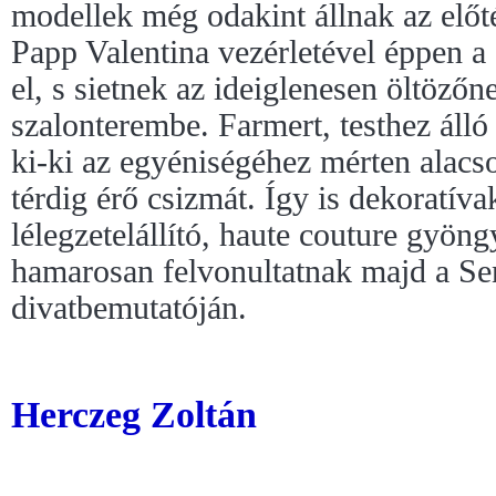
modellek még odakint állnak az előt
Papp Valentina vezérletével éppen a
el, s sietnek az ideiglenesen öltözőne
szalonterembe. Farmert, testhez álló
ki-ki az egyéniségéhez mérten alac
térdig érő csizmát. Így is dekoratív
lélegzetelállító, haute couture gyö
hamarosan felvonultatnak majd a Se
divatbemutatóján.
Herczeg Zoltán