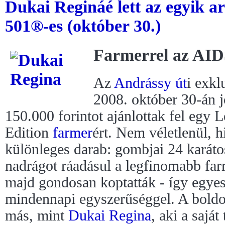
Dukai Regináé lett az egyik 
501®-es (október 30.)
Farmerrel az AID
Az
Andrássy út
i exkl
2008. október 30-án 
150.000 forintot ajánlottak fel egy
Edition
farmer
ért. Nem véletlenül, h
különleges darab: gombjai 24 karáto
nadrágot ráadásul a legfinomabb far
majd gondosan koptatták - így egyes
mindennapi egyszerűséggel. A boldo
más, mint
Dukai Regina
, aki a sajá