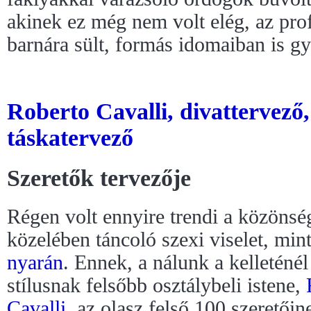
akinek ez még nem volt elég, az pro
barnára sült, formás idomaiban is g
Roberto Cavalli, divattervező,
táskatervező
Szeretők tervezője
Régen volt ennyire trendi a közönsé
közelében táncoló szexi viselet, min
nyarán
. Ennek, a nálunk a kelleténé
stílusnak felsőbb osztálybeli istene,
Cavalli
, az olasz felső 100 szerető