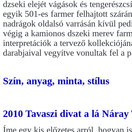
dzseki elejét vágások és tengerészcs
egyik 501-es farmer felhajtott szárán
nadrágok oldalsó varrásán kívül pedi
végig a kamionos dszeki merev farm
interpretációk a tervező kollekcióján
darabjaival vegyítve vonultak fel a p
Szín, anyag, minta, stílus
2010 Tavaszi divat a lá Nára
Íme egy kis előzetes arról, hogyan is