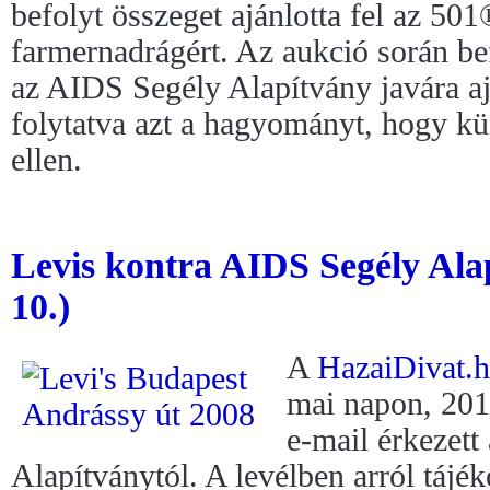
befolyt összeget ajánlotta fel az 5
farmernadrágért. Az aukció során be
az AIDS Segély Alapítvány javára aján
folytatva azt a hagyományt, hogy k
ellen.
Levis kontra AIDS Segély Ala
10.)
A
HazaiDivat.
mai napon, 201
e-mail érkezet
Alapítványtól. A levélben arról tájé