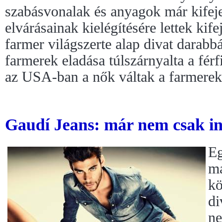
szabásvonalak és anyagok már kifeje
elvárásainak kielégítésére lettek kife
farmer világszerte alap divat darabb
farmerek eladása túlszárnyalta a férf
az USA-ban a nők váltak a farmerek 
Gaudí Jeans: már nem csak in
Eg
ma
kö
di
ne