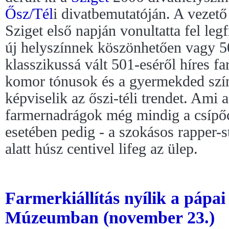
Ősz/Tél
i divatbemutatóján. A vezet
Sziget első napján vonultatta fel leg
új helyszínnek köszönhetően vagy 5
klasszikussá vált 501-eséről híres f
komor tónusok és a gyermekded szín
képviselik az őszi-téli trendet. Ami a
farmernadrágok még mindig a csípőc
esetében pedig - a szokásos rapper-s
alatt húsz centivel lifeg az ülep.
Farmerkiállítás nyílik a pápai
Múzeumban (november 23.)