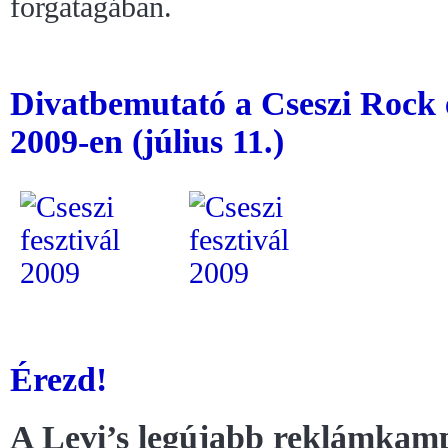
forgatagában.
Divatbemutató a Cseszi Rock é
2009-en (július 11.)
Érezd!
A Levi’s legújabb reklámkam