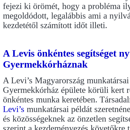
fejezi ki örömét, hogy a probléma il
megoldódott, legalábbis ami a nyilv
kezdetétől számított időt illeti.
A Levis önkéntes segítséget n
Gyermekkórháznak
A Levi’s Magyarország munkatársai
Gyermekkórház épülete körüli kert r
önkéntes munka keretében. Társada
Levi’s
munkatársai példát szeretnén
és közösségeknek az önzetlen segít
szerint a kezdeményezés követőkre t