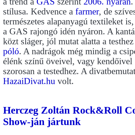
a trend a
GAS
szerint
2006. nyarán
.
stílusa. Kedvence a
farmer
, de szív
természetes alapanyagú textileket is
a GAS rajongó idén nyáron. A kant
közt sláger, jól mutat alatta a testhe
póló
. A nadrágok még mindig a csi
élénk színű öveivel, vagy kendőivel
szorosan a testedhez. A divatbemuta
HazaiDivat.hu
volt.
Herczeg Zoltán Rock&Roll Co
Show-ján jártunk