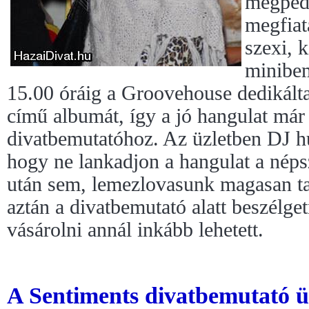
mégpedi
megfiat
szexi, k
minibem
15.00 óráig a Groovehouse dedikálta
című albumát, így a jó hangulat már 
divatbemutatóhoz. Az üzletben DJ húz
hogy ne lankadjon a hangulat a néps
után sem, lemezlovasunk magasan tar
aztán a divatbemutató alatt beszélge
vásárolni annál inkább lehetett.
A Sentiments divatbemutató ü