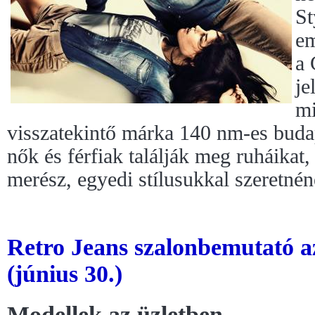
St
em
a 
je
mi
visszatekintő márka 140 nm-es budap
nők és férfiak találják meg ruháikat,
merész, egyedi stílusukkal szeretnén
Retro Jeans szalonbemutató
(június 30.)
Modellek az üzletben