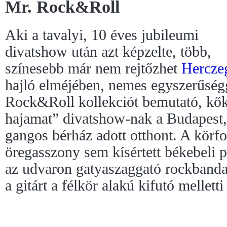
Mr. Rock&Roll
Aki a tavalyi, 10 éves jubileumi
divatshow után azt képzelte, több,
színesebb már nem rejtőzhet
Hercze
hajló elméjében, nemes egyszerűségg
Rock&Roll kollekciót bemutató, kők
hajamat” divatshow-nak a Budapest, T
gangos bérház adott otthont. A körf
öregasszony sem kísértett békebeli p
az udvaron gatyaszaggató rockbanda 
a gitárt a félkör alakú kifutó mellet