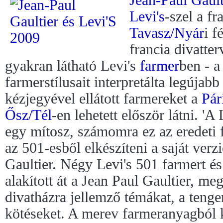
Levi's
-szel a f
Tavasz/Nyár
i f
francia divatte
gyakran látható Levi's
farmer
ben - a
farmerstílusait interpretálta legújabb
kézjegyével ellátott farmereket a
Pár
Ősz/Tél
-en lehetett először látni. 'A
egy mítosz, számomra ez az eredeti 
az 501-esből elkészíteni a saját ver
Gaultier. Négy Levi's 501 farmert és
alakított át a Jean Paul Gaultier, meg
divatházra jellemző témákat, a tenge
kötéseket. A merev farmeranyagból 