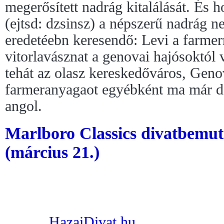
megerősített nadrág kitalálását. És h
(ejtsd: dzsinsz) a népszerű nadrág n
eredetéebn keresendő: Levi a farme
vitorlavásznat a genovai hajósoktól v
tehát az olasz kereskedőváros, Geno
farmeranyagaot egyébként ma már 
angol.
Marlboro Classics divatbemut
(március 21.)
HazaiDivat.hu