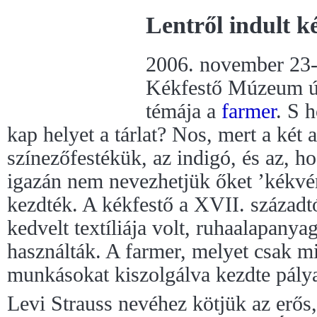
Lentről indult 
2006. november 23-á
Kékfestő Múzeum új
témája a
farmer
. S 
kap helyet a tárlat? Nos, mert a két 
színezőfestékük, az indigó, és az, h
igazán nem nevezhetjük őket ’kékvér
kezdték. A kékfestő a XVII. századtó
kedvelt textíliája volt, ruhaalapanyag
használták. A farmer, melyet csak mi
munkásokat kiszolgálva kezdte pálya
Levi Strauss nevéhez kötjük az erős