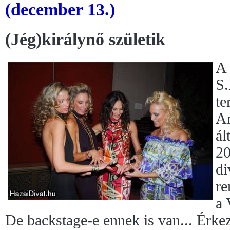
(december 13.)
(Jég)királynő születik
A 
S.
te
An
ál
20
di
re
a 
De backstage-e ennek is van... Érke