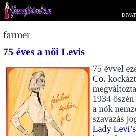
DIVAT
farmer
75 éves a női Levis
75 évvel ez
Co.
kockázta
megváltoztat
1934 őszén 
a nők nemze
szavazás jo
Lady Levi’s