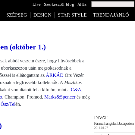
Live
Szerkesztői blog
Állás
SZÉPSÉG
DESIGN
STAR STYLE
TRENDAJÁNLÓ
n (október 1.)
 csak abból veszem észre, hogy hűvösebbek a
ári uborkaszezon után megsokasodnak a
sszel is ellátogattam az
ÁRKÁD
Örs Vezér
znak a legfrissebb kollekciók. A
Misztikus
kat vonultatott fel a kifutón, mint a
C&A
,
o
, Champion, Promod,
Marks&Spencer
és még
 Ősz/Tel
én.
DIVAT
Párizsi hangulat Budapesten
)
2011-04-27