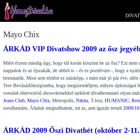
DIVAT
Mayo Chix
ÁRKÁD VIP Divatshow 2009 az ősz jegyébe
Miért érzem mindig úgy, hogy túl korán köszönt be az ősz? Ezt nem
nappalok és az éjszakák, de abból is – és ez pozitívum -, hogy a ny
bemutatók. Most sem történt ez másképp, s mint már jó pár éve, idén ő
Tere Bevásárlóközpontba, hogy megszemléljem, milyen újdonságot ho
vonalak
elnevezésű showelemekkel tarkított divatbemutató olyan márká
Jeans Club
,
Mayo Chix
, Metropolis,
Nikita
, T-boy,
HUMANIC
,
Ren
sorolhatnám. Általuk megtudhattuk, mi az, ami igazán trendi
2009/10
ÁRKÁD 2009 Őszi Divathét (október 2-11.