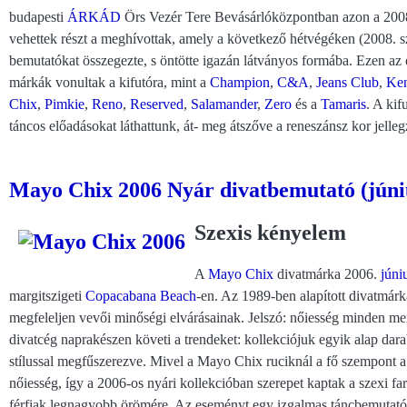
budapesti
ÁRKÁD
Örs Vezér Tere Bevásárlóközpontban azon a 2008
vehettek részt a meghívottak, amely a következő hétvégéken (2008. sz
bemutatókat összegezte, s öntötte igazán látványos formába. Ezen az 
márkák vonultak a kifutóra, mint a
Champion
,
C&A
,
Jeans Club
,
Ke
Chix
,
Pimkie
,
Reno
,
Reserved
,
Salamander
,
Zero
és a
Tamaris
. A kif
táncos előadásokat láthattunk, át- meg átszőve a reneszánsz kor jelleg
Mayo Chix 2006 Nyár divatbemutató (júniu
Szexis kényelem
A
Mayo Chix
divatmárka 2006.
júni
margitszigeti
Copacabana Beach
-en. Az 1989-ben alapított divatmárka
megfeleljen vevői minőségi elvárásainak. Jelszó: nőiesség minden men
divatcég naprakészen követi a trendeket: kollekciójuk egyik alap dar
stílussal megfűszerezve. Mivel a Mayo Chix ruciknál a fő szempont a
nőiesség, így a 2006-os nyári kollekcióban szerepet kaptak a szexi far
férfiak legnagyobb örömére. Az eseményt egy izgalmas táncbemutató 