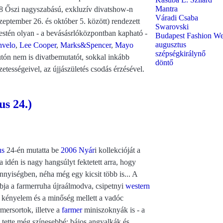
Mantra
 Őszi nagyszabású, exkluzív divatshow-n
Váradi Csaba
eptember 26. és október 5. között) rendezett
Swarovski
estén olyan - a bevásásrlóközpontban kapható -
Budapest Fashion W
augusztus
nvelo
,
Lee Cooper
,
Marks&Spencer
,
Mayo
szépségkirálynő
utón nem is divatbemutatót, sokkal inkább
döntő
zetességeivel, az újjászületés csodás érzésével.
s 24.)
us
24-én mutatta be
2006 Nyár
i kollekcióját a
 idén is nagy hangsúlyt fektetett arra, hogy
nyiségben, néha még egy kicsit több is... A
abja a farmerruha újraálmodva, csipetnyi
western
 kényelem és a minőség mellett a vadóc
mersortok, illetve a
farmer
miniszoknyák is - a
tette még színesebbé: bájos angyalkák és