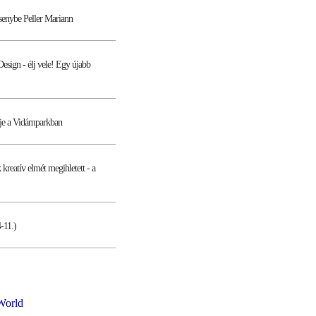
rsenybe Peller Mariann
esign - élj vele! Egy újabb
tje a Vidámparkban
kreatív elmét megihletett - a
-11.)
World