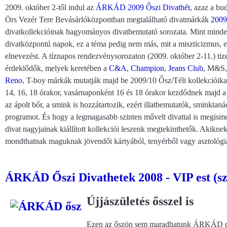
2009. október 2-től indul az
ÁRKÁD
2009 Ősz
i
Divathét
, azaz a b
Örs Vezér Tere Bevásárlóközpontban megtalálható divatmárkák
2009
divatkollekcióinak hagyományos divatbemutató sorozata. Mint minde
divatközpontú napok, ez a téma pedig nem más, mit a miszticizm
elnevezést. A tíznapos rendezvénysorozaton (2009. október 2-11.) ti
érdeklődők, melyek keretében a
C&A
,
Champion
,
Jeans Club
, M&S
Reno
, T-boy márkák mutatják majd be 2009/10 Ősz/Téli kollekcióika
14, 16, 18 órakor, vasárnaponként 16 és 18 órakor kezdődnek majd a 
az ápolt bőr, a smink is hozzátartozik, ezért illatbemutatók, sminktaná
programot. És hogy a legmagasabb szinten művelt divattal is megisme
divat nagyjainak kiállított kollekciói leszenk megtekinthetők. Akikn
mondthatnak maguknak jövendőt kártyából, tenyérből vagy asztológi
ÁRKÁD Őszi Divathetek 2008 - VIP est (s
Újjászületés ősszel is
Ezen az őszön sem maradhatunk ÁRKÁD div