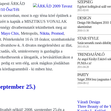
SZÉPSÉG
udapesti ÁRKÁD
Egykori kollégáival száll ve
/10 Ősz/Tél
i
2011-02-01
n szezonban, most is egy téma köré épülnek a
DESIGN
us, ezért is kapták a MISZTIKUS VONALAK
Design Hét Budapest 2010: D
sikertörténet
zennégy divatbemutatót tekinthetnek meg az
2010-11-30
,
Mayo Chix
, Metropolis,
Nikita
,
Promod
,
STAR STYLE
t. Péntekenként 16 és 18 órakor, szombatonként
Sztárcsemeték mesés délelőt
divatshow-k. A divatos megjelenéshez az illat,
2011-05-26
csadás, sőt, sminkverseny is gazdagítja a
TRENDAJÁNLÓ
rkedhessenk a látogatók, a bevásárlóutcákon a
Az angol Királyi Esküvő sok 
ek pedig ez sem elég, azok mágikus jósdákban
PUMA-t is!
2011-04-28
a kördiagrammból - ki miben hisz.
PARTY
Sziget 2004 lesz (augusztus 4
2004-08-12
zeptember 25.)
Váradi Design
Three Beauty of the 
athét nélkül! 2008. szeptember 25-én a
Kasuba L. Szilárd