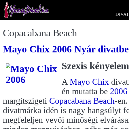
DIVAT
Copacabana Beach
Mayo Chix 2006 Nyár divatbem
Szexis kényelem
A
Mayo Chix
diva
én mutatta be
2006
margitszigeti
Copacabana Beach
-en.
divatmárka idén is nagy hangsúlyt fe
megfeleljen vevői minőségi elvárása