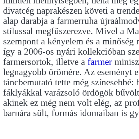
minden mennyiségben, néha még egy k
divatcég naprakészen követi a trende
alap darabja a farmerruha újraálmod
stílussal megfűszerezve. Mivel a Ma
szempont a kényelem és a minőség m
így a 2006-os nyári kollekcióban sze
farmersortok, illetve a
farmer
miniszo
legnagyobb örömére. Az eseményt e
táncbemutató tette még színesebbé: 
fáklyákkal varázsoló ördögök bűvöl
akinek ez még nem volt elég, az pro
barnára sült, formás idomaiban is g