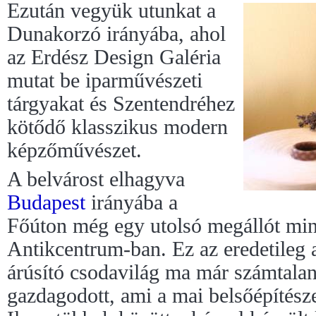
Ezután vegyük utunkat a
Dunakorzó irányába, ahol
az Erdész Design Galéria
mutat be iparművészeti
tárgyakat és Szentendréhez
kötődő klasszikus modern
képzőművészet.
A belvárost elhagyva
Budapest
irányába a
Főúton még egy utolsó megállót mi
Antikcentrum-ban. Ez az eredetileg 
árúsító csodavilág ma már számtalan
gazdagodott, ami a mai belsőépítészet