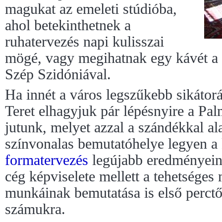
magukat az emeleti stúdióba,
ahol betekinthetnek a
ruhatervezés napi kulisszai
mögé, vagy megihatnak egy kávét a k
Szép Szidóniával.
Ha innét a város legszűkebb sikátor
Teret elhagyjuk pár lépésnyire a Pa
jutunk, melyet azzal a szándékkal al
színvonalas bemutatóhelye legyen a k
formatervezés
legújabb eredményein
cég képviselete mellett a tehetsége
munkáinak bemutatása is első perctő
számukra.