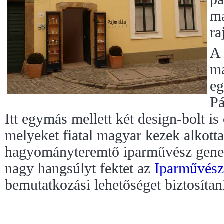
má
ra
A
ma
eg
Pá
Itt egymás mellett két design-bolt is 
melyeket fiatal magyar kezek alkotta
hagyományteremtő iparművész gener
nagy hangsúlyt fektet az
Iparművész
bemutatkozási lehetőséget biztosítan