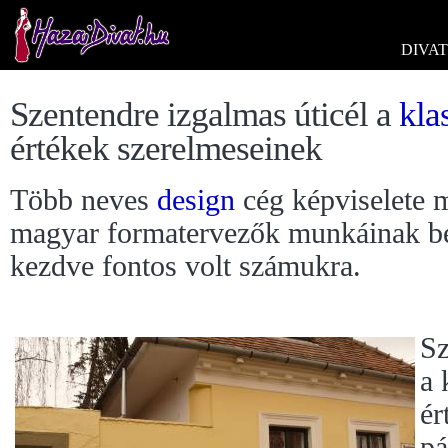
DIVAT
Szentendre izgalmas úticél a
kla
értékek szerelmeseinek
Több neves
design
cég képviselete m
magyar formatervezők munkáinak bem
kezdve fontos volt számukra.
Sz
a 
ér
pá