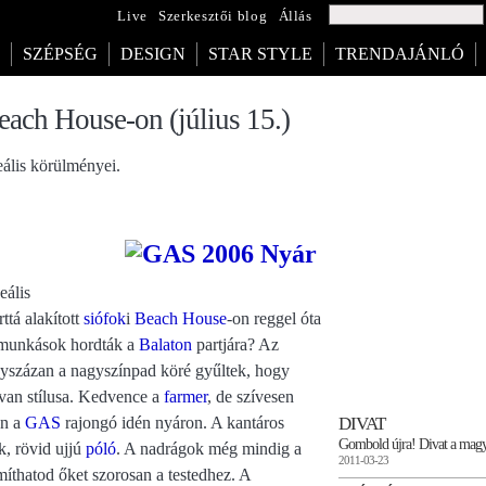
Live
Szerkesztői blog
Állás
SZÉPSÉG
DESIGN
STAR STYLE
TRENDAJÁNLÓ
each House-on (július 15.)
eális körülményei.
eális
ttá alakított
siófok
i
Beach House
-on reggel óta
t munkások hordták a
Balaton
partjára? Az
gyszázan a nagyszínpad köré gyűltek, hogy
 van stílusa. Kedvence a
farmer
, de szívesen
DIVAT
en a
GAS
rajongó idén nyáron. A kantáros
Gombold újra! Divat a mag
k, rövid ujjú
póló
. A nadrágok még mindig a
2011-03-23
íthatod őket szorosan a testedhez. A