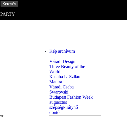
PARTY
Kép archívum
Váradi Design
Three Beauty of the
World
Kasuba L. Szilárd
Mantra
Váradi Csaba
Swarovski
Budapest Fashion Week
augusztus
szépségkirálynő
döntő
yar