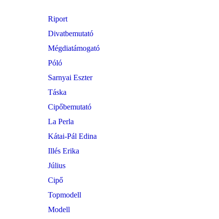
Riport
Divatbemutató
Mégdiatámogató
Póló
Sarnyai Eszter
Táska
Cipőbemutató
La Perla
Kátai-Pál Edina
Illés Erika
Július
Cipő
Topmodell
Modell