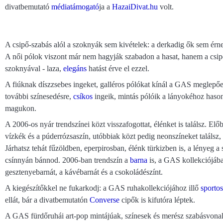
divatbemutató
médiatámogató
ja a
HazaiDivat.hu
volt.
A csipő-szabás alól a szoknyák sem kivételek: a derkadig ők sem érnek
A női pólok viszont már nem hagyják szabadon a hasat, hanem a csip
szoknyával - laza,
elegáns
hatást érve el ezzel.
A fiúknak díszzsebes ingeket, galléros pólókat kínál a GAS meglepően
további színesedésre,
csíkos
ingeik, mintás pólóik a lányokéhoz hasonl
magukon.
A 2006-os nyár trendszínei közt visszafogottat, élénket is találsz. Elő
vízkék és a púderrózsaszín, utóbbiak közt pedig neonszíneket találsz
Járhatsz tehát fűzöldben, eperpirosban, élénk türkizben is, a lényeg 
csínnyán bánnod. 2006-ban trendszín a
barna
is, a GAS kollekciójába
gesztenyebarnát, a kávébarnát és a csokoládészínt.
A kiegészítőkkel ne fukarkodj: a GAS ruhakollekciójához illő
sportos
ellát, bár a divatbemutatón
Converse
cipők is kifutóra léptek.
A GAS fürdőruhái art-pop mintájúak, színesek és merész szabásvona