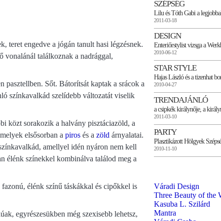
SZÉPSÉG
Lilu és Tóth Gabi a legjobba
2011-03-18
DESIGN
, teret engedve a jógán tanult hasi légzésnek.
Enteriőrstylist vizsga a Werk
2010-06-12
ő vonalánál találkoznak a nadrággal,
STAR STYLE
Hajas László és a tizenhat bo
 pasztellben. Sőt. Bátorítsát kaptak a srácok a
2010-04-27
ó színkavalkád szelídebb változatát viselik
TRENDAJÁNLÓ
a csipkék királynője, a királ
2011-03-10
bbi közt sorakozik a halvány pisztáciazöld, a
PARTY
, melyek elsősorban a
piros
és a
zöld
árnyalatai.
Plasztikázott Hölgyek Széps
a színkavalkád, amellyel idén nyáron nem kell
2010-11-10
n élénk színekkel kombinálva találod meg a
Váradi Design
fazonú, élénk színű táskákkal és cipőkkel is
Three Beauty of the 
Kasuba L. Szilárd
Mantra
lúak, egyrészesükben még szexisebb lehetsz,