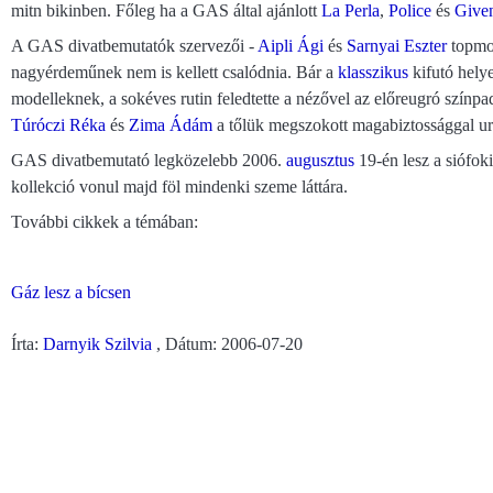
mitn bikinben. Főleg ha a GAS által ajánlott
La Perla
,
Police
és
Give
A GAS divatbemutatók szervezői -
Aipli Ági
és
Sarnyai Eszter
topmod
nagyérdeműnek nem is kellett csalódnia. Bár a
klasszikus
kifutó helye
modelleknek, a sokéves rutin feledtette a nézővel az előreugró színpa
Túróczi Réka
és
Zima Ádám
a tőlük megszokott magabiztossággal ural
GAS divatbemutató legközelebb 2006.
augusztus
19-én lesz a siófo
kollekció vonul majd föl mindenki szeme láttára.
További cikkek a témában:
Gáz lesz a bícsen
Írta:
Darnyik Szilvia
, Dátum: 2006-07-20