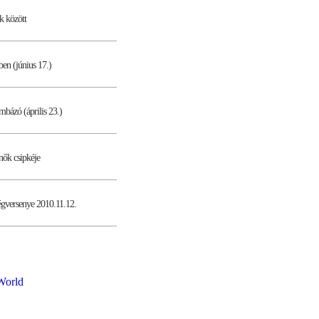
k között
ben (június 17.)
mbázó (április 23.)
ynők csipkéje
égversenye 2010.11.12.
World