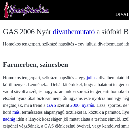
DIVAT
GAS 2006 Nyár
divatbemutató
a siófoki B
Homokos tengerpart, szikrázó napsütés - egy júliusi divatbemutató id
Farmerben, szinesben
Homokos tengerpart, szikrázó napsütés - egy
július
i divatbemutató id
körülményei. Lennének... Dehát kit érdekel, hogy a balatoni tengerpar
vadul süvölt a szél, és hogy az arcunkba sorozó tengerparti homoko
elszánt nyaralókat biztosan nem, ők ugyanis este nyolcra mintegy né
megtudják, mi a trend a
GAS
szerint
2006. nyarán
. Laza, sportos, de
hord
más
, természetes alapanyagú textileket is, köztük a pamutot. Ily
nadrág
idén a lányok közt sláger, jól mutat alatta a testhez simuló, szű
csipőnél végződnek, a GAS élénk színű öveivel, vagy kendőivel smim