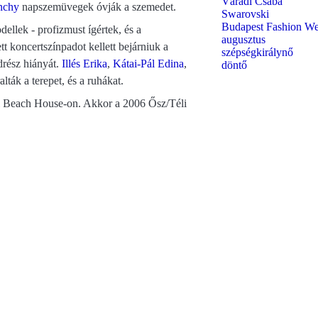
Váradi Csaba
nchy
napszemüvegek óvják a szemedet.
Swarovski
Budapest Fashion W
ellek - profizmust ígértek, és a
augusztus
tt koncertszínpadot kellett bejárniuk a
szépségkirálynő
drész hiányát.
Illés Erika
,
Kátai-Pál Edina
,
döntő
ták a terepet, és a ruhákat.
ki Beach House-on. Akkor a 2006 Ősz/Téli