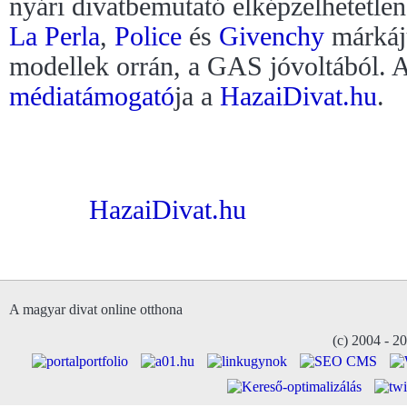
nyári divatbemutató elképzelhetetle
La Perla
,
Police
és
Givenchy
márkáj
modellek orrán, a GAS jóvoltából. 
médiatámogató
ja a
HazaiDivat.hu
.
HazaiDivat.hu
A magyar divat online otthona
(c) 2004 - 2