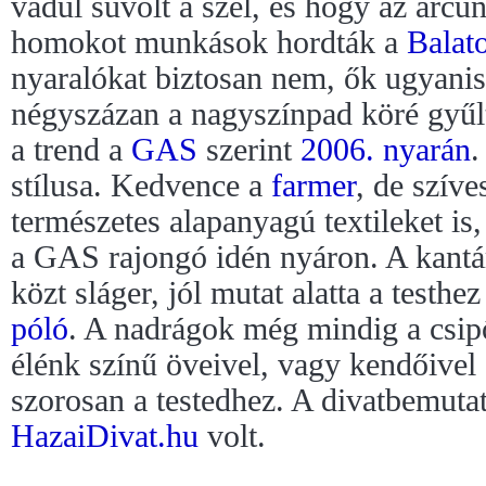
vadul süvölt a szél, és hogy az arcu
homokot munkások hordták a
Balat
nyaralókat biztosan nem, ők ugyanis
négyszázan a nagyszínpad köré gyűl
a trend a
GAS
szerint
2006. nyarán
.
stílusa. Kedvence a
farmer
, de szív
természetes alapanyagú textileket is
a GAS rajongó idén nyáron. A kant
közt sláger, jól mutat alatta a testhe
póló
. A nadrágok még mindig a csi
élénk színű öveivel, vagy kendőivel
szorosan a testedhez. A divatbemuta
HazaiDivat.hu
volt.