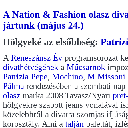
A Nation & Fashion olasz diva
jártunk (május 24.)
Hölgyeké az elsőbbség:
Patriz
A
Reneszánsz Év
programsorozat ker
divathétvégének
a
Műcsarnok
impozá
Patrizia Pepe
,
Mochino
,
M Missoni
Pálma
rendezésében a szombati nap
olasz
márka 2008 Tavasz/Nyári
pret
hölgyekre szabott jeans vonalával i
közelebbről a divatra szomjas ifjúság
korosztály. Ami a
talján
palettát, ízlé