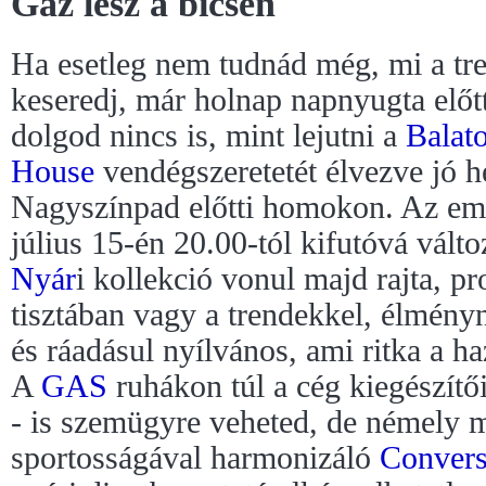
Gáz lesz a bícsen
Ha esetleg nem tudnád még, mi a tre
keseredj, már holnap napnyugta elő
dolgod nincs is, mint lejutni a
Balat
House
vendégszeretetét élvezve jó h
Nagyszínpad előtti homokon. Az em
július 15-én 20.00-tól kifutóvá vált
Nyár
i kollekció vonul majd rajta, p
tisztában vagy a trendekkel, élmény
és ráadásul nyílvános, ami ritka a h
A
GAS
ruhákon túl a cég kiegészítői
- is szemügyre veheted, de némely 
sportosságával harmonizáló
Conver