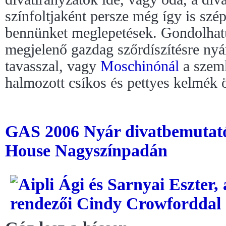
színfoltjaként persze még így is szé
bennünket meglepetések. Gondolhatu
megjelenő gazdag szőrdíszítésre ny
tavasszal, vagy
Moschinónál
a szem
halmozott csíkos és pettyes kelmék ö
GAS 2006 Nyár divatbemutató 
House Nagyszínpadán