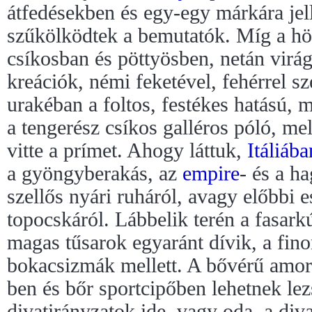
átfedésekben és egy-egy márkára je
szűkölködtek a bemutatók. Míg a hö
csíkosban és pöttyösben, netán virág
kreációk, némi feketével, fehérrel szé
urakéban a foltos, festékes hatású, m
a tengerész csíkos galléros póló, me
vitte a prímet. Ahogy láttuk,
Itáliába
a gyöngyberakás, az
empire
- és a h
szellős nyári ruháról, avagy előbbi e
topocskáról. Lábbelik terén a fasarkú
magas tűsarok egyaránt dívik, a fin
bokacsizmák mellett. A bővérű amo
ben és bőr sportcipőben lehetnek lez
divatirányzatok ide, vagy oda, a div