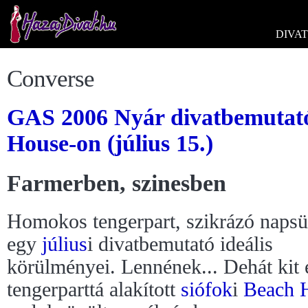
DIVAT
Converse
GAS 2006 Nyár divatbemutató
House-on (július 15.)
Farmerben, szinesben
Homokos tengerpart, szikrázó napsü
egy
július
i divatbemutató ideális
körülményei. Lennének... Dehát kit 
tengerparttá alakított
siófok
i
Beach 