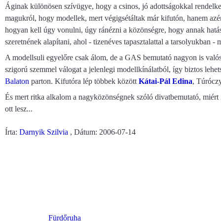
Áginak különösen szívügye, hogy a csinos, jó adottságokkal rendelk
magukról, hogy modellek, mert végigsétáltak már kifutón, hanem azér
hogyan kell úgy vonulni, úgy ránézni a közönségre, hogy annak hatás
szeretnének alapítani, ahol - tizenéves tapasztalattal a tarsolyukban -
A modellsuli egyelőre csak álom, de a GAS bemutató nagyon is valós
szigorú szemmel válogat a jelenlegi modellkínálatból, így biztos lehe
Balaton
parton. Kifutóra lép többek között
Kátai-Pál Edina
, Túrócz
És mert ritka alkalom a nagyközönségnek szóló divatbemutató, miért 
ott lesz...
Írta:
Darnyik Szilvia
, Dátum: 2006-07-14
Fürdőruha