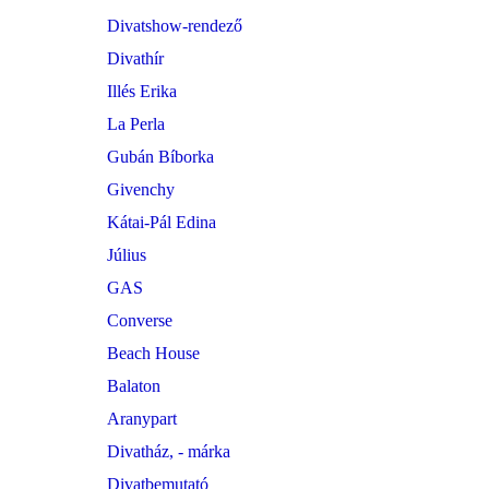
Divatshow-rendező
Divathír
Illés Erika
La Perla
Gubán Bíborka
Givenchy
Kátai-Pál Edina
Július
GAS
Converse
Beach House
Balaton
Aranypart
Divatház, - márka
Divatbemutató