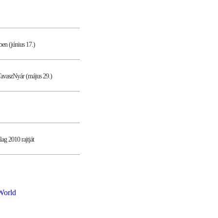
ben (június 17.)
TavaszNyár (május 29.)
lag 2010 rajtját
World