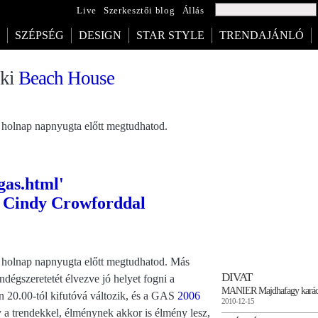
Live
Szerkesztői blog
Állás
SZÉPSÉG
DESIGN
STAR STYLE
TRENDAJÁNLÓ
oki
Beach House
r holnap napnyugta előtt megtudhatod.
r holnap napnyugta előtt megtudhatod. Más
DIVAT
dégszeretetét élvezve jó helyet fogni a
MANIER Majdhafagy karács
 20.00-tól kifutóvá változik, és a GAS
2006
2010-12-15
y a trendekkel, élménynek akkor is élmény lesz,