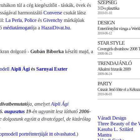
SZÉPSÉG
ruhákon túl a cég kiegészítőit - táskák, övek és
3 D-s plasztika
osságával harmonizáló
Converse
csukát látsz
2010-01-10
ül:
La Perla
,
Police
és
Givenchy
márkájúak
DESIGN
tó
médiatámogató
ja a
HazaiDivat.hu
.
Enteriőrstylist vizsga a Werk
2010-06-12
STAR STYLE
Covergirls divatshow 2008 
akran dolgozó -
Gubán Bíborka
készíti majd, a
2008-06-23
TRENDAJÁNLÓ
odell
Aipli Ági
és
Sarnyai Eszter
Alkalmi frizurák 2009
2009-06-24
PARTY
Csiszár Jenő lőtte el a Kéksza
2010-06-03
divatbemutató
ja, amelyet
Aipli Ági
6.
augusztus
19
-én ugyanitt lesz látható
2006-
Váradi Design
e dolgozunk együtt a divatcéggel, de kizárólag
Three Beauty of the 
.
Kasuba L. Szilárd
opmodell portréinterjúját itt olvashatod.
)
Mantra