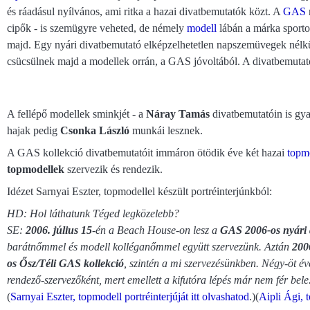
és ráadásul nyílvános, ami ritka a hazai divatbemutatók közt. A
GAS
cipők - is szemügyre veheted, de némely
modell
lábán a márka sport
majd. Egy nyári divatbemutató elképzelhetetlen napszemüvegek nélk
csücsülnek majd a modellek orrán, a GAS jóvoltából. A divatbemuta
A fellépő modellek sminkjét - a
Náray Tamás
divatbemutatóin is gy
hajak pedig
Csonka László
munkái lesznek.
A GAS kollekció divatbemutatóit immáron ötödik éve két hazai
topm
topmodellek
szervezik és rendezik.
Idézet Sarnyai Eszter, topmodellel készült portréinterjúnkból:
HD: Hol láthatunk Téged legközelebb?
SE:
2006. július 15
-én a Beach House-on lesz a
GAS 2006-os nyári 
barátnőmmel és modell kolléganőmmel együtt szervezünk. Aztán
200
os Ősz/Téli GAS kollekció
, szintén a mi szervezésünkben. Négy-öt év
rendező-szervezőként, mert emellett a kifutóra lépés már nem fér bele
(
Sarnyai Eszter, topmodell portréinterjúját itt olvashatod
.)(
Aipli Ági, t