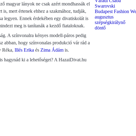
Váradi Csaba
ező magyar lányok ne csak azért mondhassák el
Swarovski
t is, mert értenek ehhez a szakmához, tudják,
Budapest Fashion W
augusztus
a legyen. Ennek érdekében egy divatiskolát is
szépségkirálynő
 mindezt meg is tanítanák a kezdő fiataloknak.
döntő
ág. A színvonalra kényes modell-páros pedig
tsz abban, hogy színvonalas produkció vár rád a
y Réka,
Illés Erika
és
Zima Ádám
is.
is hagynád ki a lehetőséget? A HazaiDivat.hu