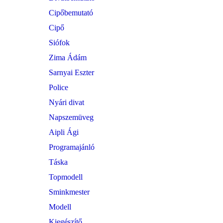
Cipőbemutató
Cipő
Siófok
Zima Ádám
Sarnyai Eszter
Police
Nyári divat
Napszemüveg
Aipli Ági
Programajánló
Táska
Topmodell
Sminkmester
Modell
Kiegészítő