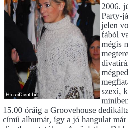
2006. j
Party-j
jelen vo
fából v
mégis m
megtere
divatir
mégpedi
megfiat
szexi, k
minibem
15.00 óráig a Groovehouse dedikálta
című albumát, így a jó hangulat már 