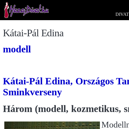
DIVAT
Kátai-Pál Edina
modell
Kátai-Pál Edina, Országos Tan
Sminkverseny
Három (modell, kozmetikus, s
Modelln