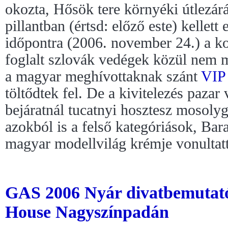
okozta, Hősök tere környéki útlezárá
pillantban (értsd: előző este) kellett 
időpontra (2006. november 24.) a k
foglalt szlovák vedégek közül nem mi
a magyar meghívottaknak szánt
VIP
töltődtek fel. De a kivitelezés pazar 
bejáratnál tucatnyi hosztesz mosolyg
azokból is a felső kategóriások, Bara
magyar modellvilág krémje vonultatta
GAS 2006 Nyár divatbemutató 
House Nagyszínpadán