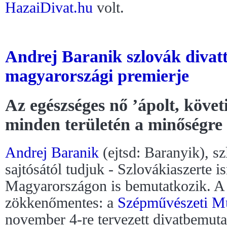
HazaiDivat.hu
volt.
Andrej Baranik szlovák divat
magyarországi premierje
Az egészséges nő ’ápolt, követi
minden területén a minőségre 
Andrej Baranik
(ejtsd: Baranyik), sz
sajtósától tudjuk - Szlovákiaszerte i
Magyarországon is bemutatkozik. A
zökkenőmentes: a
Szépművészeti 
november 4-re tervezett divatbemutat