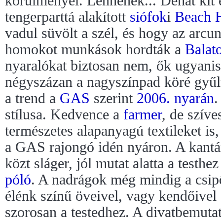
körülményei. Lennének... Dehát kit 
tengerparttá alakított
siófok
i
Beach 
vadul süvölt a szél, és hogy az arcu
homokot munkások hordták a
Balat
nyaralókat biztosan nem, ők ugyanis
négyszázan a nagyszínpad köré gyűl
a trend a
GAS
szerint
2006. nyarán
.
stílusa. Kedvence a
farmer
, de szív
természetes alapanyagú textileket is
a GAS rajongó idén nyáron. A kant
közt sláger, jól mutat alatta a testhe
póló
. A nadrágok még mindig a csi
élénk színű öveivel, vagy kendőivel
szorosan a testedhez. A divatbemuta