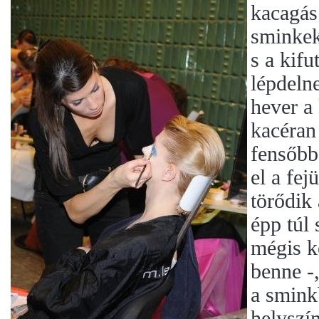
kacagás
sminkek
s a kif
lépdeln
hever a
kacéran
fensőbb
el a fej
törődik 
épp túl 
mégis ke
benne -,
a smink
helyszín