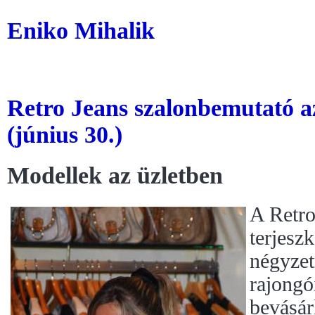
Eniko Mihalik
Retro Jeans szalonbemutató
(június 30.)
Modellek az üzletben
A Retro
terjesz
négyzet
rajong
bevásár