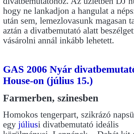
divatbemutatóhoz. Az üzletben DJ húz
hogy ne lankadjon a hangulat a néps
után sem, lemezlovasunk magasan tar
aztán a divatbemutató alatt beszélge
vásárolni annál inkább lehetett.
GAS 2006 Nyár divatbemutató
House-on (július 15.)
Farmerben, szinesben
Homokos tengerpart, szikrázó napsü
egy
július
i divatbemutató ideális