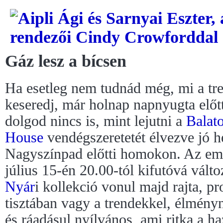
Gáz lesz a bícsen
Ha esetleg nem tudnád még, mi a tre
keseredj, már holnap napnyugta elő
dolgod nincs is, mint lejutni a
Balat
House
vendégszeretetét élvezve jó h
Nagyszínpad előtti homokon. Az em
július 15-én 20.00-tól kifutóvá vált
Nyár
i kollekció vonul majd rajta, p
tisztában vagy a trendekkel, élmény
és ráadásul nyílvános, ami ritka a h