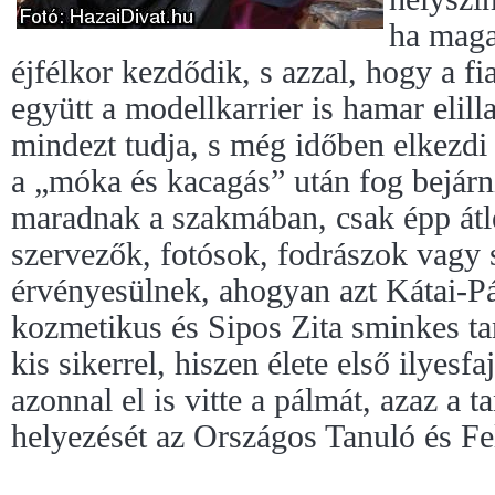
ha maga
éjfélkor kezdődik, s azzal, hogy a fi
együtt a modellkarrier is hamar elil
mindezt tudja, s még időben elkezdi 
a „móka és kacagás” után fog bejár
maradnak a szakmában, csak épp átlé
szervezők, fotósok, fodrászok vagy
érvényesülnek, ahogyan azt Kátai-Pá
kozmetikus és Sipos Zita sminkes tan
kis sikerrel, hiszen élete első ilyesf
azonnal el is vitte a pálmát, azaz a t
helyezését az Országos Tanuló és F