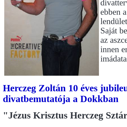
divatte
ebben a
lendület
Saját be
az aszc
innen e
imádata
Herczeg Zoltán 10 éves jubil
divatbemutatója a Dokkban
"Jézus Krisztus Herczeg Sztá