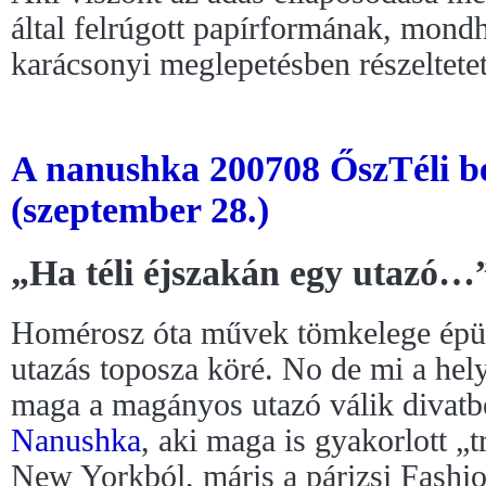
által felrúgott papírformának, mond
karácsonyi meglepetésben részeltetet
A nanushka 200708 ŐszTéli b
(szeptember 28.)
„Ha téli éjszakán egy utazó…
Homérosz óta művek tömkelege épü
utazás toposza köré. No de mi a hely
maga a magányos utazó válik divatb
Nanushka
, aki maga is gyakorlott „tr
New Yorkból, máris a párizsi Fashio