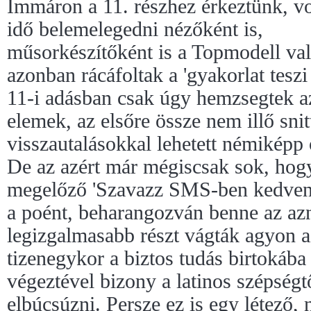
Immáron a 11. részhez érkeztünk, vo
idő belemelegedni nézőként is,
műsorkészítőként is a Topmodell va
azonban rácáfoltak a 'gyakorlat teszi
11-i adásban csak úgy hemzsegtek az
elemek, az elsőre össze nem illő snit
visszautalásokkal lehetett némiképp 
De az azért már mégiscsak sok, hog
megelőző 'Szavazz SMS-ben kedvenc
a poént, beharangozván benne az azn
legizgalmasabb részt vágták agyon 
tizenegykor a biztos tudás birtokába
végeztével bizony a latinos szépségtő
elbúcsúzni. Persze ez is egy létező,