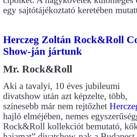
cipőiket. A nagykövetek különleges
egy sajtótájékoztató keretében muta
Herczeg Zoltán Rock&Roll Co
Show-ján jártunk
Mr. Rock&Roll
Aki a tavalyi, 10 éves jubileumi
divatshow után azt képzelte, több,
színesebb már nem rejtőzhet
Hercze
hajló elméjében, nemes egyszerűségg
Rock&Roll kollekciót bemutató, kők
hajamat” divatshow-nak a Budapest, T