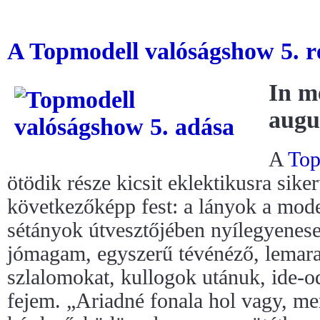
A Topmodell valóságshow 5. ré
In m
augu
A
Top
ötödik része kicsit eklektikusra siker
következőképp fest: a lányok a model
sétányok útvesztőjében nyílegyenes
jómagam, egyszerű tévénéző, lemar
szlalomokat, kullogok utánuk, ide
fejem. „Ariadné fonala hol vagy, m