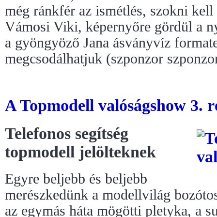
még ránkfér az ismétlés, szokni kel
Vámosi Viki, képernyőre gördül a 
a gyöngyöző Jana ásványvíz formaterv
megcsodálhatjuk (szponzor szponzor
A Topmodell valóságshow 3. ré
Telefonos segítség
topmodell jelölteknek
Egyre beljebb és beljebb
merészkedünk a modellvilág bozótos
az egymás háta mögötti pletyka, a su