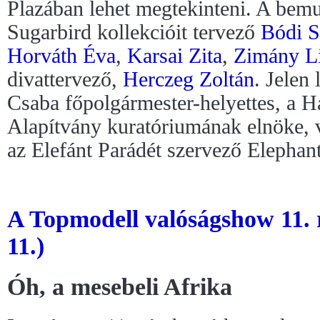
Plazában lehet megtekinteni. A bemu
Sugarbird kollekcióit tervező
Bódi S
Horváth Éva
,
Karsai Zita
,
Zimány L
divattervező,
Herczeg Zoltán
. Jelen
Csaba főpolgármester-helyettes, a H
Alapítvány kuratóriumának elnöke, 
az Elefánt Parádét szervező Elephant
A Topmodell valóságshow 11. 
11.)
Óh, a mesebeli Afrika