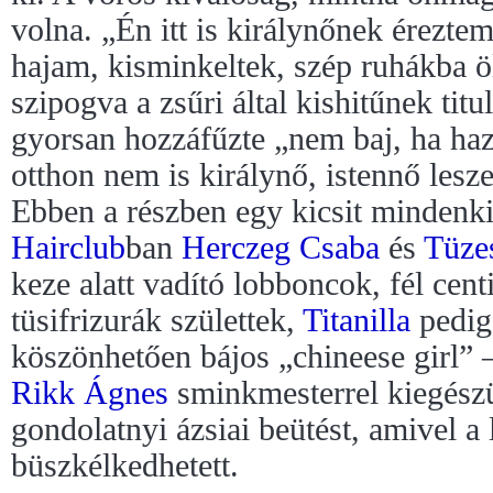
volna. „Én itt is királynőnek érezt
hajam, kisminkeltek, szép ruhákba ö
szipogva a zsűri által kishitűnek titu
gyorsan hozzáfűzte „nem baj, ha h
otthon nem is királynő, istennő les
Ebben a részben egy kicsit mindenkib
Hairclub
ban
Herczeg Csaba
és
Tüze
keze alatt vadító lobboncok, fél centi
tüsifrizurák születtek,
Titanilla
pedig 
köszönhetően bájos „chineese girl” 
Rikk Ágnes
sminkmesterrel kiegészü
gondolatnyi ázsiai beütést, amivel a
büszkélkedhetett.