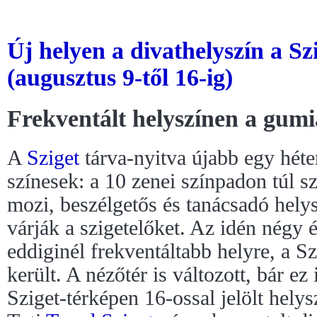
Új helyen a divathelyszín a Sz
(augusztus 9-től 16-ig)
Frekventált helyszínen a gum
A
Sziget
tárva-nyitva újabb egy hét
színesek: a 10 zenei színpadon túl sz
mozi, beszélgetős és tanácsadó hely
várják a szigetelőket. Az idén négy 
eddiginél frekventáltabb helyre, a Sz
került. A nézőtér is változott, bár e
Sziget-térképen 16-ossal jelölt helysz