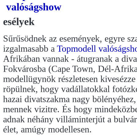
esélyek
Sűrűsödnek az események, egyre sza
izgalmasabb a
Topmodell valóságsh
Afrikában vannak - átugranak a diva
Fokvárosba (Cape Town, Dél-Afrika)
modellügynök részletesen kivesézze
röpülnek, hogy vadállatokkal fotózk
hazai divatszakma nagy bölényéhez
mennek vizitre. És hogy mindeközb
adnak néhány villáminterjút a bulvár
élet, amúgy modellesen.