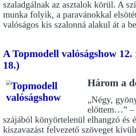
szaladgálnak az asztalok körül. A sz
munka folyik, a paravánokkal elsötét
valóságos kis szalonná alakul át a be
A Topmodell valóságshow 12. 
18.)
Három a d
„Négy, gyönyö
előttem…” –
szájából könyörtelenül elhangzó és ép
kiszavazást felvezető szöveget kívü