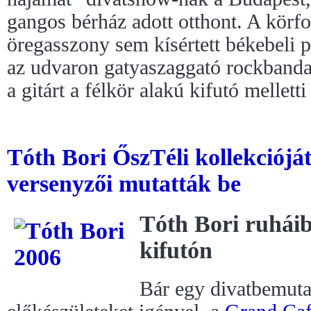
gangos bérház adott otthont. A körf
öregasszony sem kísértett békebeli p
az udvaron gatyaszaggató rockbanda 
a gitárt a félkör alakú kifutó mellet
Tóth Bori ŐszTéli kollekciójá
versenyzői mutatták be
Tóth Bori ruháib
kifutón
Bár egy divatbemuta