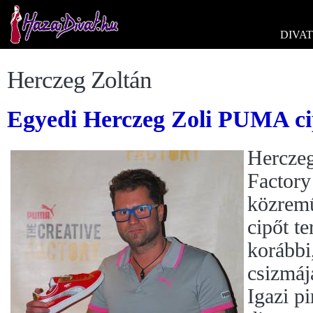
DIVAT
Herczeg Zoltán
Egyedi Herczeg Zoli PUMA c
Hercze
Factory
közremű
cipőt t
korábbi,
csizmáj
Igazi p