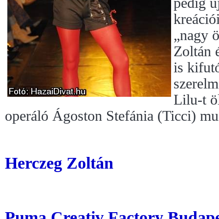
pedig ú
kreációi
„nagy ö
Zoltán 
is kifut
szerelm
Lilu-t ö
operáló Ágoston Stefánia (Ticci) mu
Herczeg Zoltán
Puma Creativ Factory Budape