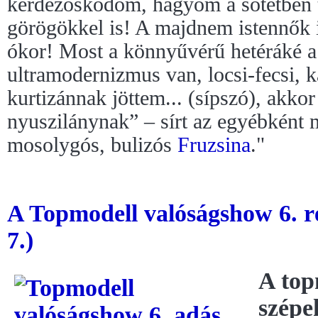
kérdezősködöm, hagyom a sötétben t
görögökkel is! A majdnem istennők id
ókor! Most a könnyűvérű hetéráké a
ultramodernizmus van, locsi-fecsi,
kurtizánnak jöttem... (sípszó), akko
nyuszilánynak” – sírt az egyébként
mosolygós, bulizós
Fruzsina
."
A Topmodell valóságshow 6. r
7.)
A top
szépe