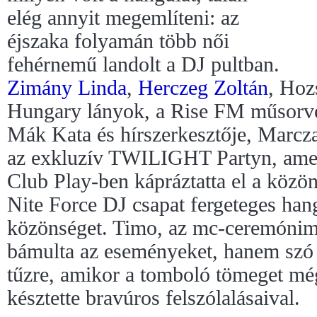
elég annyit megemlíteni: az
éjszaka folyamán több női
fehérnemű landolt a DJ pultban.
Zimány Linda
,
Herczeg Zoltán
, Hoz
Hungary lányok, a Rise FM műsorvez
Mák Kata és hírszerkesztője, Marcza
az exkluzív TWILIGHT Partyn, amel
Club Play-ben kápráztatta el a közön
Nite Force DJ csapat fergeteges han
közönséget. Timo, az mc-ceremónim
bámulta az eseményeket, hanem szó sz
tűzre, amikor a tomboló tömeget még
késztette bravúros felszólalásaival.