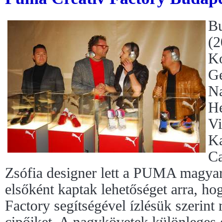
Bu
(2
Ko
Ge
Na
He
Vi
Ka
Ca
Zsófia designer lett a PUMA magyar
elsőként kaptak lehetőséget arra, 
Factory segítségével ízlésük szerint