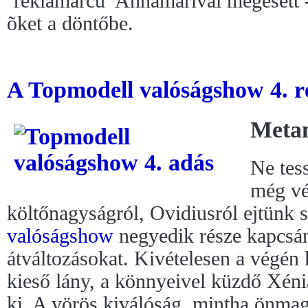
’reklámarcú’ Annamarival megesett -
õket a döntőbe.
A Topmodell valóságshow 4. ré
Meta
Ne tes
még vé
költőnagyságról, Ovidiusról ejtünk 
valóságshow
negyedik része kapcsán
átváltozásokat. Kivételesen a végén
kieső lány, a könnyeivel küzdő Xéni
ki. A vörös kiválóság, mintha önmag