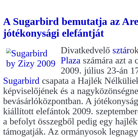
A Sugarbird bemutatja az Ar
jótékonysági elefántját
Divatkedvelő
sztár
ok
Plaza
számára azt a c
2009. július 23-án 1
Sugarbird
csapata a Hajlék Nélkülie
képviselőjének és a nagyközönségne
bevásárlóközpontban. A jótékonyság
kiállított elefántok 2009. szeptembe
a befolyt összegből pedig egy hajlékt
támogatják. Az ormányosok legnagy