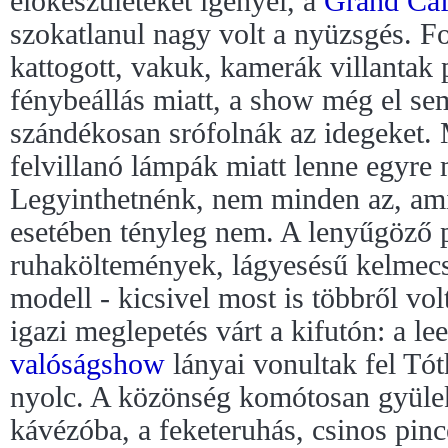
előkészületeket igényel, a
Grand Ca
szokatlanul nagy volt a nyüzsgés. F
kattogott, vakuk, kamerák villantak
fénybeállás miatt, a show még el se
szándékosan srófolnák az idegeket.
felvillanó lámpák miatt lenne egyre
Legyinthetnénk, nem minden az, am
esetében tényleg nem. A lenyűgöző p
ruhaköltemények, lágyesésű kelmecs
modell - kicsivel most is többről vol
igazi meglepetés várt a kifutón: a 
valóságshow
lányai vonultak fel Tót
nyolc. A közönség komótosan gyülek
kávézóba, a feketeruhás, csinos pinc