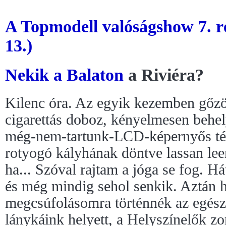
A Topmodell valóságshow 7. r
13.)
Nekik a
Balaton
a Riviéra?
Kilenc óra. Az egyik kezemben gőzö
cigarettás doboz, kényelmesen behel
még-nem-tartunk-LCD-képernyős tév
rotyogó kályhának döntve lassan lee
ha... Szóval rajtam a jóga se fog. Há
és még mindig sehol senkik. Aztán h
megcsúfolásomra történnék az egész
lánykáink helyett, a Helyszínelők z