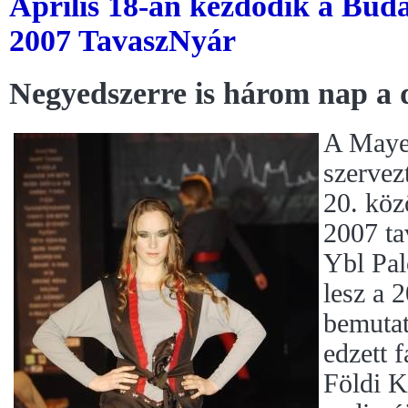
Április 18-án kezdődik a Bud
2007 TavaszNyár
Negyedszerre is három nap a 
A Maye
szervez
20. köz
2007 ta
Ybl Pal
lesz a 
bemuta
edzett 
Földi K