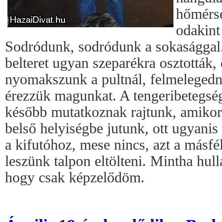
hőmérsé
odakint
Sodródunk, sodródunk a sokasággal.
belteret ugyan szeparékra osztották, 
nyomakszunk a pultnál, felmelegedn
érezzük magunkat. A tengeribetegség
később mutatkoznak rajtunk, amikor
belső helyiségbe jutunk, ott ugyanis
a kifutóhoz, mese nincs, azt a másfé
leszünk talpon eltölteni. Mintha hull
hogy csak képzelődöm.