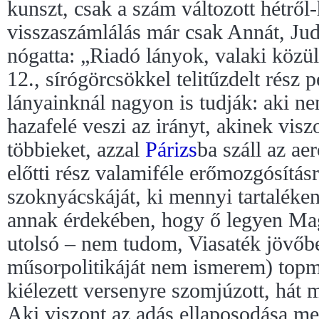
kunszt, csak a szám változott hétről-
visszaszámlálás már csak Annát, Judi
nógatta: „Riadó lányok, valaki közül
12., sírógörcsökkel telitűzdelt rész 
lányainknál nagyon is tudják: aki n
hazafelé veszi az irányt, akinek visz
többieket, azzal
Párizs
ba száll az ae
előtti rész valamiféle erőmozgósításr
szoknyácskáját, ki mennyi tartaléken
annak érdekében, hogy ő legyen Mag
utolsó – nem tudom, Viasaték jövőben
műsorpolitikáját nem ismerem) topm
kiélezett versenyre szomjúzott, hát
Aki viszont az adás ellaposodása mell