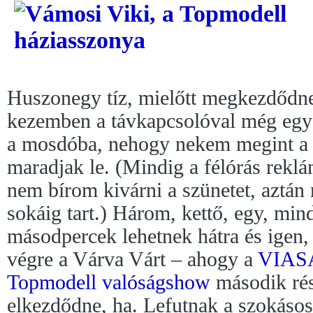
Huszonegy tíz, mielőtt megkezdődne
kezemben a távkapcsolóval még egysz
a mosdóba, nehogy nekem megint a 
maradjak le. (Mindig a félórás rekl
nem bírom kivárni a szünetet, aztá
sokáig tart.) Három, kettő, egy, min
másodpercek lehetnek hátra és igen,
végre a Várva Várt – ahogy a
VIAS
Topmodell valóságshow
második ré
elkezdődne, ha. Lefutnak a szokásos