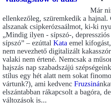
Már ni
ellenkezőleg, szüremkedik a hajnal.
alszanak csipkerózsaálmot, ki-ki n
„Mindig ilyen - sípszó-, depressziós 
sípszó” – ezúttal
Kata
emel kifogást
nem nevezhető digitalizált kakasszór
valaki nem értené. Nemcsak a műsor
hajszás nap szabadszájú szépségeink
stílus egy hét alatt nem sokat finomo
vártunk?), ami kedvenc
Fruzsiná
nkat
elszántabban rákapcsolt a bagóra, de 
változások is...