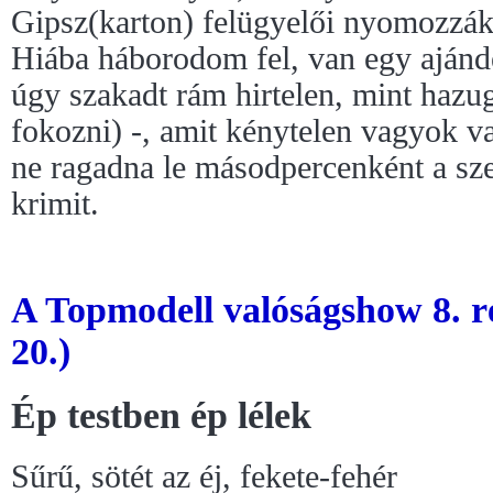
Gipsz(karton) felügyelői nyomozzák
Hiába háborodom fel, van egy ajánd
úgy szakadt rám hirtelen, mint hazug
fokozni) -, amit kénytelen vagyok v
ne ragadna le másodpercenként a s
krimit.
A Topmodell valóságshow 8. r
20.)
Ép testben ép lélek
Sűrű, sötét az éj, fekete-fehér