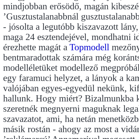
mindjobban erősödő, magán kibeszé
’Gusztustalanabbnál gusztustalanabb
- jósolta a legutóbb kiszavazott lány
maga 24 esztendejével, mondhatni id
érezhette magát a
Topmodell
mezőny
bentmaradottak számára még koránts
modelléletüket modellező megpróbált
egy faramuci helyzet, a lányok a ka
valójában egyes-egyedül nekünk, kif
hallunk. Hogy miért? Bizalmunkba k
szeretnék megnyerni maguknak legal
szavazatot, ami, ha netán menetközb
másik rostán - ahogy az most a vidá