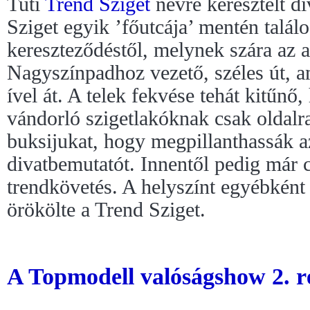
Tuti
Trend Sziget
névre keresztelt di
Sziget egyik ’főutcája’ mentén talál
kereszteződéstől, melynek szára az 
Nagyszínpadhoz vezető, széles út, a
ível át. A telek fekvése tehát kitűnő
vándorló szigetlakóknak csak oldalra
buksijukat, hogy megpillanthassák a
divatbemutatót. Innentől pedig már 
trendkövetés. A helyszínt egyébként 
örökölte a Trend Sziget.
A Topmodell valóságshow 2. ré