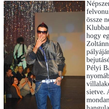
Népszer
felvonu
össze 
Klubban
hogy eg
Zoltánn
pályájá
bejutásé
Pélyi B
nyomába
villala
sietve.
mondani
hangula