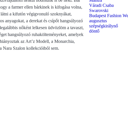
zívfájdalom nélkül hódolunk is be neki. Bár
Mantra
Váradi Csaba
gy a farmer ellen bárkinek is kifogása volna,
Swarovski
ó látni a kifutón végigvonuló szoknyákat,
Budapest Fashion W
gos anyagokat, a derekat és csípőt hangsúlyozó
augusztus
szépségkirálynő
legalábbis nőként lelkesen üdvözlöm a tavaszt,
döntő
séget hangsúlyozó ruhakölteményeket, amelyek
hiányoztak az Art’z Modell, a Monarchia,
a Nara Szalon kollekcióiból sem.