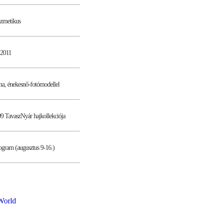
ozmetikus
2011
na, énekesnő-fotómodellel
9 TavaszNyár hajkollekciója
ogram (augusztus 9-16.)
World