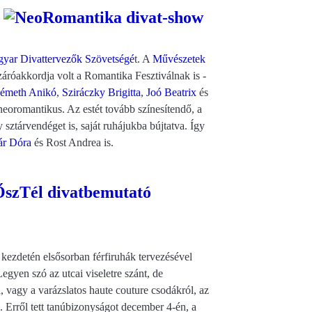
yar Divattervezők Szövetségé
t. A
Művészetek
záróakkordja volt a Romantika Fesztiválnak is -
émeth Anikó
,
Sziráczky Brigitta
,
Joó Beatrix
és
eoromantikus. Az estét tovább színesítendő, a
sztárvendéget is, saját ruhájukba bújtatva. Így
ár Dóra
és Rost Andrea is.
szTél divatbemutató
a kezdetén elsősorban férfiruhák tervezésével
egyen szó az utcai viseletre szánt, de
 vagy a varázslatos haute couture csodákról, az
. Erről tett tanúbizonyságot december 4-én, a