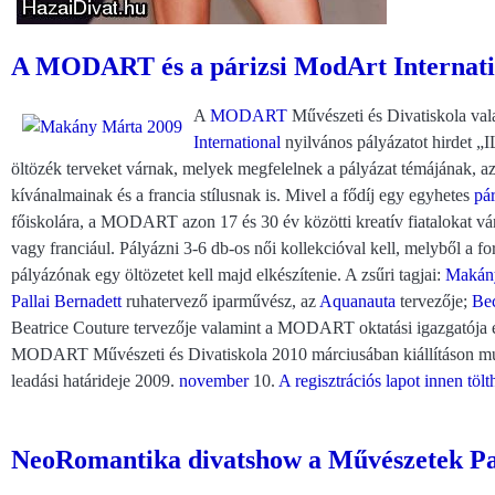
A MODART és a párizsi ModArt Internat
A
MODART
Művészeti és Divatiskola vala
International
nyilvános pályázatot hirdet 
öltözék terveket várnak, melyek megfelelnek a pályázat témájának, az
kívánalmainak és a francia stílusnak is. Mivel a fődíj egy egyhetes
pár
főiskolára, a MODART azon 17 és 30 év közötti kreatív fiatalokat vá
vagy franciául. Pályázni 3-6 db-os női kollekcióval kell, melyből a 
pályázónak egy öltözetet kell majd elkészítenie. A zsűri tagjai:
Makán
Pallai Bernadett
ruhatervező iparművész, az
Aquanauta
tervezője;
Bec
Beatrice Couture tervezője valamint a MODART oktatási igazgatója és 
MODART Művészeti és Divatiskola 2010 márciusában kiállításon mu
leadási határideje 2009.
november
10.
A regisztrációs lapot innen tölt
NeoRomantika divatshow a Művészetek Pa