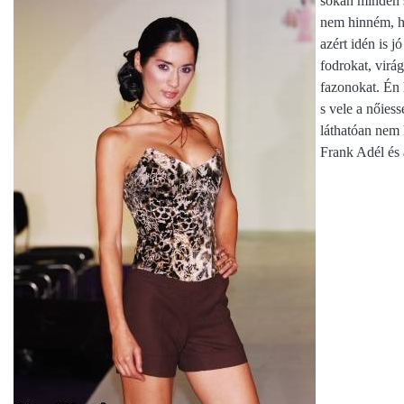
sokan minden s
nem hinném, ho
azért idén is j
fodrokat, virá
fazonokat. Én 
s vele a nőies
láthatóan nem 
Frank Adél és 