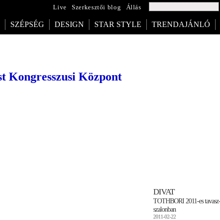
Live
Szerkesztői blog
Állás
SZÉPSÉG
DESIGN
STAR STYLE
TRENDAJÁNLÓ
est Kongresszusi Központ
DIVAT
TOTHBORI 2011-es tavasz-ny
szalonban
2011-02-22