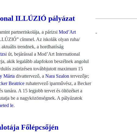
ional ILLÚZIÓ pályázat
mint partneriskolája, a párizsi
Mod’Art
-
„ILLÚZIÓ” címmel. Az iskolák olyan ruha/
 aktuális trendnek, a hordhatóság
izs
i út, bejárással a Mod’Art International
rja, akik legalább alapfokon beszélnek angolul
fordulós zsürizésen továbbjutott maximum 15
y Márta
divattervező, a
Nara Szalon
tervezője;
ker Beatrice
ruhatervező iparművész, a Becker
tanára. A 15 legjobb tervet és öltözéket a
tatja be a nagyközönségnek. A pályázatok
heted le.
lotája Főlépcsőjén