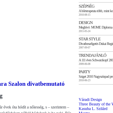
SZÉPSÉG
A bőrterapeuta több, mint k
2010-08-15
DESIGN
Meghívó: MOME Diploma 
2011-05-24
STAR STYLE
Divatbeszélgetés Dukai Regi
2007-09-07
TRENDAJÁNLÓ
A 111 éves Schwarzkopf 200
2009-06-08
PARTY
Sziget 2010 Nagyszínpad pr
2010-06-23
ara Szalon divatbemutató
g
Váradi Design
Three Beauty of the 
r évek óta hódít a nőiesség, s – szerintem –
Kasuba L. Szilárd