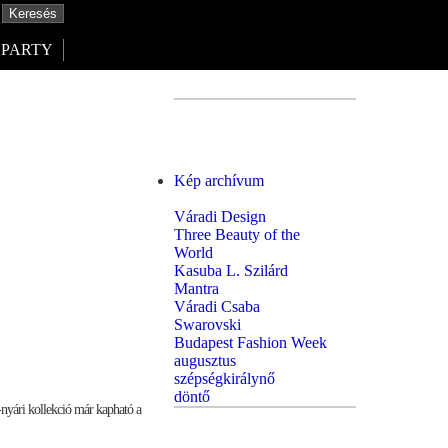
PARTY
Kép archívum
Váradi Design
Three Beauty of the
World
Kasuba L. Szilárd
Mantra
Váradi Csaba
Swarovski
Budapest Fashion Week
augusztus
szépségkirálynő
döntő
ári kollekció már kapható a