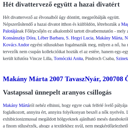
Hét divattervező együtt a hazai divatért
Hét divattervező az élvonalból úgy döntött, megpróbálják együtt.
Népszerűsítendő a hazai divatot itthon és külföldön, létrehozták a
Mag
Palotájá
nak Főlépcsőjén ez alkalomból tartott divatbemutatón - mely 
Konsánszky Dóra
,
Léber Barbara
,
S. Hegyi Lucia
,
Makány Márta
,
N
Kovács Andor
egyéni stílusukban fogalmazták meg, milyen a nő, ha n
tervezők nem csupán kollekcióikat hozták el az estére, hanem egy-egy 
került kifutóra Vincze Lilla,
Tornóczki Anita
, Pindroch Csaba,
Szinet
Makány Márta 2007 TavaszNyár, 200708 Ő
Vastapssal ünnepelt aranyos csillogás
Makány Mártá
ról nehéz elhinni, hogy egyre csak felfelé ívelő pályáj
foglalkozott, annyira ért, annyira folyékonyan beszél a nők nyelvén. L
exhibicionizmussal megáldott hölgyeknek ajánlható mesés darabokról,
a finom stílusérzék, ahogy a textilekhez nyúl, nem megkérdőjelezhető