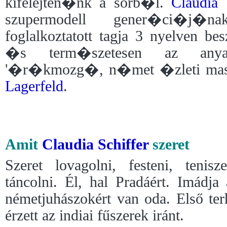
kifelejten�nk a sorb�l.
Claudia 
szupermodell gener�ci�j�n
foglalkoztatott tagja 3 nyelven be
�s term�szetesen az anya
'�r�kmozg�, n�met �zleti masin
Lagerfeld
.
Amit
Claudia Schiffer
szeret
Szeret lovagolni, festeni, tenisz
táncolni. Él, hal Pradáért. Imádja
németjuhászokért van oda. Első ter
érzett az indiai fűszerek iránt.