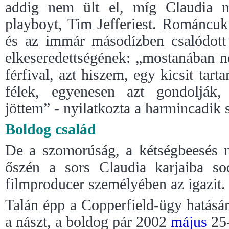
addig nem ült el, míg Claudia 
playboyt, Tim Jefferiest. Románcuk
és az immár másodízben csalódot
elkeseredettségének: „mostanában n
férfival, azt hiszem, egy kicsit tart
félek, egyenesen azt gondolják
jöttem” - nyilatkozta a harmincadik 
Boldog család
De a szomorúság, a kétségbeesés n
őszén a sors Claudia karjaiba s
filmproducer személyében az igazit.
Talán épp a Copperfield-ügy hatásá
a nászt, a boldog pár 2002
május
25-