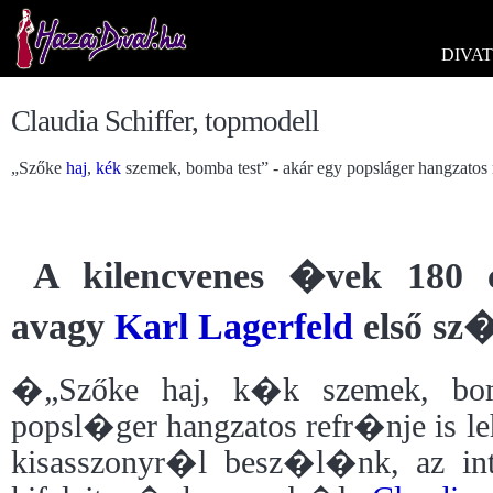
DIVAT
Claudia Schiffer, topmodell
„Szőke
haj
,
kék
szemek, bomba test” - akár egy popsláger hangzatos re
A kilencvenes �vek 180 
avagy
Karl Lagerfeld
első sz
�„Szőke haj, k�k szemek, bo
popsl�ger hangzatos refr�nje is leh
kisasszonyr�l besz�l�nk, az int