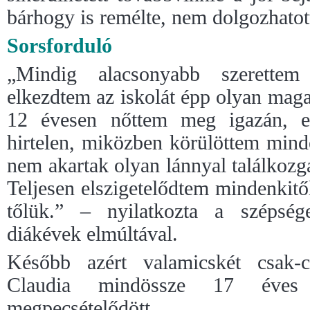
bárhogy is remélte, nem dolgozhatott
Sorsforduló
„Mindig alacsonyabb szerettem
elkezdtem az iskolát épp olyan maga
12 évesen nőttem meg igazán, e
hirtelen, miközben körülöttem mind
nem akartak olyan lánnyal találkozg
Teljesen elszigetelődtem mindenkit
tőlük.” – nyilatkozta a szépsé
diákévek elmúltával.
Később azért valamicskét csak-
Claudia mindössze 17 éves 
megpecsételődött.