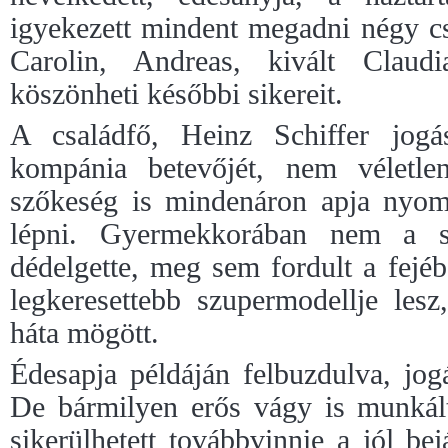
igyekezett mindent megadni négy c
Carolin, Andreas, kivált Claudi
köszönheti későbbi sikereit.
A családfő, Heinz Schiffer jogá
kompánia betevőjét, nem véletle
szőkeség is mindenáron apja nyo
lépni. Gyermekkorában nem a sz
dédelgette, meg sem fordult a fejé
legkeresettebb szupermodellje les
háta mögött.
Édesapja példáján felbuzdulva, jogá
De bármilyen erős vágy is munkált
sikerülhetett
továbbvinnie a jól bejár