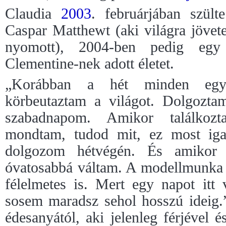
Claudia
2003
. februárjában szült
Caspar Matthewt (aki világra jövete
nyomott), 2004-ben pedig egy 
Clementine-nek adott életet.
„Korábban a hét minden egye
körbeutaztam a világot. Dolgoztam
szabadnapom. Amikor találkoz
mondtam, tudod mit, ez most ig
dolgozom hétvégén. És amikor 
óvatosabbá váltam. A modellmunka é
félelmetes is. Mert egy napot itt 
sosem maradsz sehol hosszú ideig.
édesanyától, aki jelenleg férjével