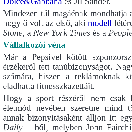
Dolce&Gabbana
és Jil Sander.
Mindezen túl magáénak mondhatja azt
hogy ő volt az első, aki
modell
létér
Stone
, a
New York Times
és a
Peopl
Vállalkozói véna
Már a Pepsivel kötött szponzorsze
érzékéről tett tanúbizonyságot. Nag
számára, hiszen a reklámoknak k
eladhatta fitnesszkazettáit.
Hogy a sport részéről nem csak 
életmód nevében szeretne mind t
annak bizonyításaként álljon itt eg
Daily
– ből, melyben John Fairchil