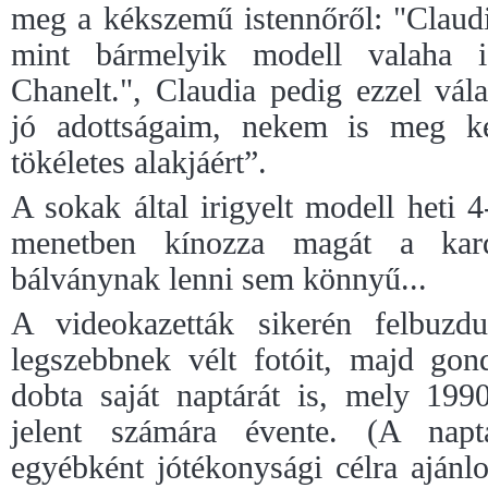
meg a kékszemű istennőről: "Claudi
mint bármelyik modell valaha 
Chanelt.", Claudia pedig ezzel vál
jó adottságaim, nekem is meg 
tökéletes alakjáért”.
A sokak által irigyelt modell heti 4
menetben kínozza magát a kard
bálványnak lenni sem könnyű...
A videokazetták sikerén felbuzdu
legszebbnek vélt fotóit, majd gon
dobta saját naptárát is, mely 199
jelent számára évente. (A napt
egyébként jótékonysági célra ajánl