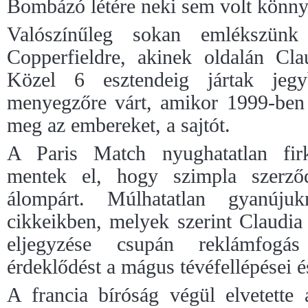
Bombázó létére neki sem volt könnyű
Valószínűleg sokan emlékszünk 
Copperfieldre, akinek oldalán Clau
Közel 6 esztendeig jártak jeg
menyegzőre várt, amikor 1999-ben h
meg az embereket, a sajtót.
A Paris Match nyughatatlan fir
mentek el, hogy szimpla szerződ
álompárt. Múlhatatlan gyanúju
cikkeikben, melyek szerint Claudia
eljegyzése csupán reklámfogá
érdeklődést a mágus tévéfellépései és
A francia bíróság végül elvetette