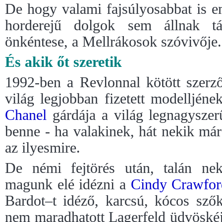
De hogy valami fajsúlyosabbat is e
horderejű dolgok sem állnak t
önkéntese, a Mellrákosok szóvivője.
És akik őt szeretik
1992-ben a Revlonnal kötött szerz
világ legjobban fizetett modelljének
Chanel
gárdája a világ legnagyszerű
benne - ha valakinek, hát nekik má
az ilyesmire.
De némi fejtörés után, talán n
magunk elé idézni a
Cindy Crawfor
Bardot–t idéző, karcsú, kócos szők
nem maradhatott Lagerfeld üdvöské