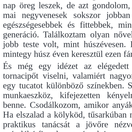
nap öreg leszek, de azt gondolom,
mai negyvenesek sokszor jobban
egészségesebbek és fittebbek, min
generáció. Találkoztam olyan nőve
jobb teste volt, mint húszévesen. 
mintegy húsz éven keresztül ezen f
És még egy idézet az elégedett 
tornacipőt viselni, valamiért nagy
egy tucatot különböző színekben.
munkaeszköz, kifejezetten kény
benne. Csodálkozom, amikor anyákat
Ha elszalad a kölyköd, tűsarkúban 
praktikus tanácsát a jövőre nézv