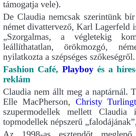
támogatja vele).
De Claudia nemcsak szerintünk bír 
német divattervező, Karl Lagerfeld 
„Szorgalmas, a végletekig ko
leállíthatatlan, örökmozgó, né
nyilatkozta a szépséges szőkeségről.
Fashion Café,
Playboy
és a híre
reklám
Claudia nem állt meg a naptárnál. 
Elle MacPherson,
Christy Turling
szupermodellek mellett Claudia 
topmodellek népszerű „falodájának”
Az 1998-as esztendőt meglep