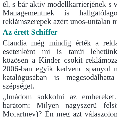
él, s bár aktív modellkarrierjének s 
Managementnek is hallgatólag
reklámszerepek azért unos-untalan m
Az érett Schiffer
Claudia még mindig érték a rek
esetenként mi is tanúi lehetünk
közösen a Kinder csokit reklámoz
2006-ban egyik kedvenc spanyol 
katalógusában is megcsodálhatt
szépséget.
„Imádom sokkolni az embereket
barátom: Milyen nagyszerű felső
Mccartney)? Én meg azt válaszolo