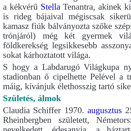
a kékvérű
Stella
Tenantra, akinek ki
is rideg bájaival mégiscsak sikerül
kamasz fiúk bálványozta szőke szép
trónjáról) még két gyermek vilá
földkerekség legsikkesebb asszon
sokat kárhoztatott világa.
S hogy a Labdarugó Világkupa ny
stadionban ő cipelhette Pelével a 
máig, kívánjuk élethosszig tartó sik
Születés, álmok
Claudia Schiffer 1970.
augusztus
25
Rheinbergben született, Németor
nevelkedett, édesanyja, a háztar