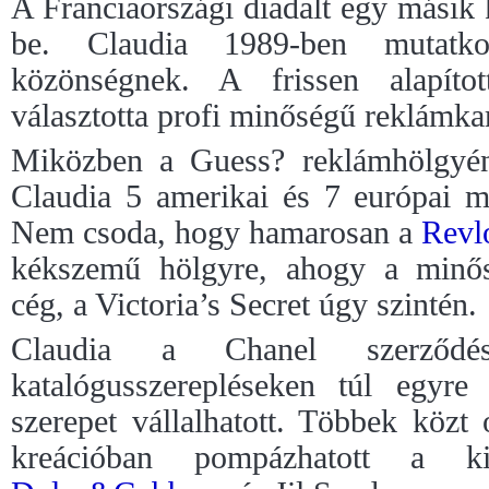
A Franciaországi diadalt egy másik k
be. Claudia 1989-ben mutatk
közönségnek. A frissen alapít
választotta profi minőségű reklám
Miközben a Guess? reklámhölgyének 
Claudia 5 amerikai és 7 európai m
Nem csoda, hogy hamarosan a
Revl
kékszemű hölgyre, ahogy a minős
cég, a Victoria’s Secret úgy szintén.
Claudia a Chanel szerződés
katalógusszerepléseken túl egyre
szerepet vállalhatott. Többek közt 
kreációban pompázhatott a 