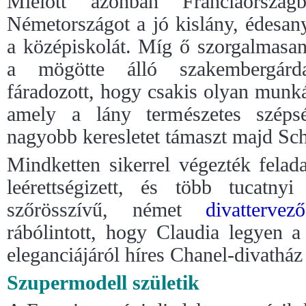
Mielőtt azonban Franciaország
Németországot a jó kislány, édesan
a középiskolát. Míg ő szorgalmasan
a mögötte álló szakembergárda
fáradozott, hogy csakis olyan munká
amely a lány természetes széps
nagyobb keresletet támaszt majd Schif
Mindketten sikerrel végezték felada
leérettségizett, és több tucatn
szőrösszívű, német
divattervező
rábólintott, hogy Claudia legyen a
eleganciájáról híres Chanel-divatház 
Szupermodell születik