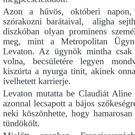
Azon a hűvös, októberi napon, 
szórakozni barátaival,
aligha sejt
diszkóban olyan prominens szemé
meg, mint a Metropolitan Ügynö
Levaton. Az ügynök mintha csak 
volna, becsületére legyen mond
kiszúrta a nyurga tinit, akinek onna
ívelhetett karrierje.
Levaton mutatta be Claudiát Aline
azonnal lecsapott a bájos szőkeségr
neki köszönhette, hogy hamarosan 
tündökölt.