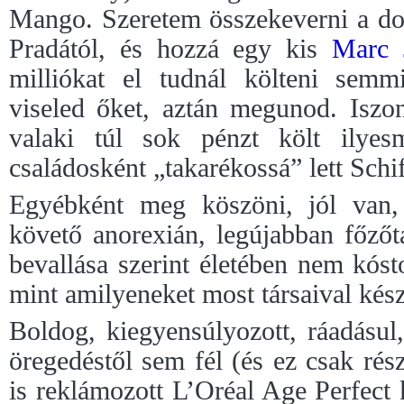
Mango. Szeretem összekeverni a do
Pradától, és hozzá egy kis
Marc 
milliókat el tudnál költeni semm
viseled őket, aztán megunod. Iszo
valaki túl sok pénzt költ ilyes
családosként „takarékossá” lett Schif
Egyébként meg köszöni, jól van, 
követő anorexián, legújabban főzőta
bevallása szerint életében nem kós
mint amilyeneket most társaival kész
Boldog, kiegyensúlyozott, ráadásul
öregedéstől sem fél (és ez csak rés
is reklámozott L’Oréal Age Perfect