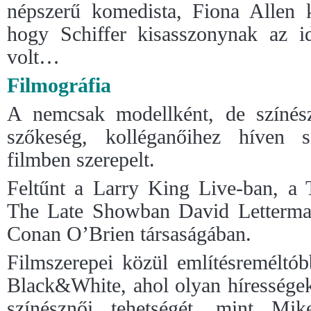
népszerű komedista, Fiona Allen k
hogy Schiffer kisasszonynak az i
volt…
Filmográfia
A nemcsak modellként, de színész
szőkeség, kolléganőihez híven 
filmben szerepelt.
Feltűnt a Larry King Live-ban, a
The Late Showban David Letterma
Conan O’Brien társaságában.
Filmszerepei közül említésreméltó
Black&White, ahol olyan hírességek
színésznői tehetségét, mint Mi