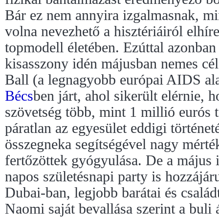
Bár ez nem annyira izgalmasnak, mi
volna nevezhető a hisztériáiról elhír
topmodell életében. Ezúttal azonba
kisasszony idén májusban nemes célo
Ball (a legnagyobb európai AIDS al
Bécs
ben járt, ahol sikerült elérnie,
szövetség több, mint 1 millió eurós 
páratlan az egyesület eddigi történe
összegneka segítségével nagy mérté
fertőzöttek gyógyulása. De a május
napos születésnapi party is hozzájár
Dubai-ban, legjobb barátai és családt
Naomi saját bevallása szerint a buli á