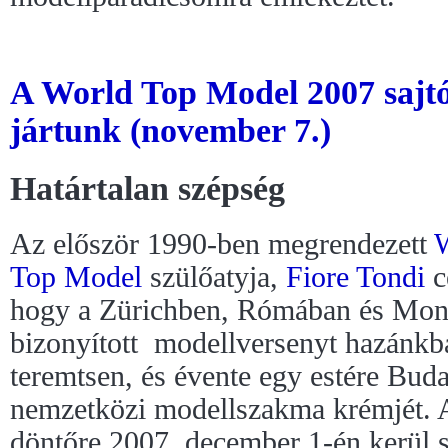
A World Top Model 2007 sajtó
jártunk (november 7.)
Határtalan szépség
Az először 1990-ben megrendezett
Top Model
szülőatyja,
Fiore Tondi
c
hogy a Zürichben, Rómában és Mon
bizonyított modellversenyt hazánk
teremtsen, és évente egy estére Buda
nemzetközi modellszakma krémjét. A
döntőre 2007. december 1-én kerül 