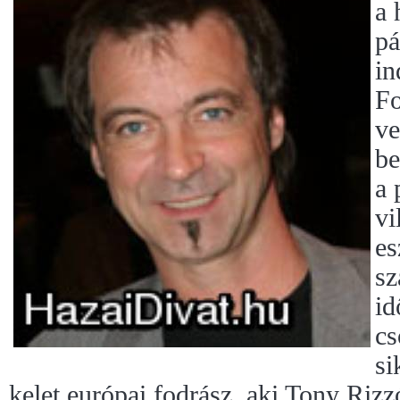
a 
pá
in
Fo
ve
be
a 
vi
es
sz
id
cs
si
kelet európai fodrász, aki Tony Rizz