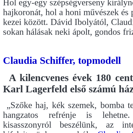
Hol egy-egy szépségverseny királynő
hajkoronát, hol a honi művészek és 
kezei között. Dávid Ibolyától, Claud
sokan hálásak neki ápolt, gondos fri
Claudia Schiffer, topmodell
A kilencvenes évek 180 cen
Karl Lagerfeld első számú há
„Szőke haj, kék szemek, bomba tes
hangzatos refrénje is lehetne
kisasszonyról beszélünk, az int