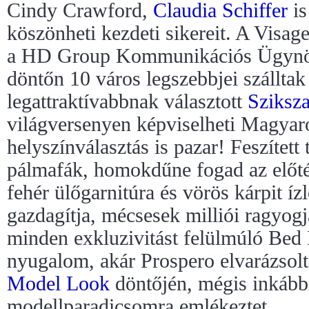
Cindy Crawford,
Claudia Schiffer
is
köszönheti kezdeti sikereit. A Vis
a HD Group Kommunikációs Ügynök
döntőn 10 város legszebbjei szálltak
legattraktívabbnak választott
Sziksz
világversenyen képviselheti Magyar
helyszínválasztás is pazar! Feszítet
pálmafák, homokdűne fogad az előt
fehér ülőgarnitúra és vörös kárpit íz
gazdagítja, mécsesek milliói ragyogjá
minden exkluzivitást felülmúló Bed 
nyugalom, akár Prospero elvarázsolt 
Model Look
döntőjén, mégis inkább 
modellparadicsomra emlékeztet.