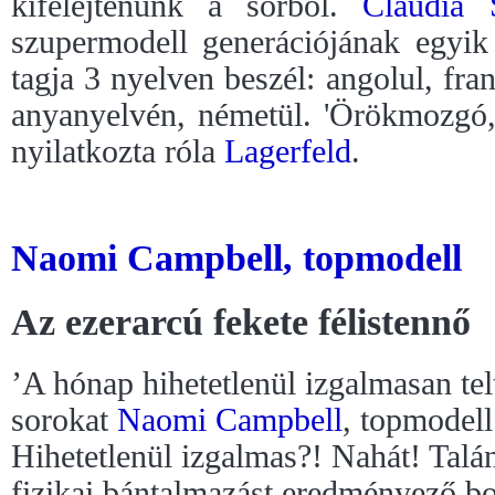
kifelejtenünk a sorból.
Claudia S
szupermodell generációjának egyik 
tagja 3 nyelven beszél: angolul, fra
anyanyelvén, németül. 'Örökmozgó,
nyilatkozta róla
Lagerfeld
.
Naomi Campbell, topmodell
Az ezerarcú fekete félistennő
’A hónap hihetetlenül izgalmasan tel
sorokat
Naomi Campbell
, topmodell
Hihetetlenül izgalmas?! Nahát! Talá
fizikai bántalmazást eredményező bo