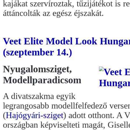
kajákat szervíroztak, tűzijátékot is 
áttáncolták az egész éjszakát.
Veet Elite Model Look Hunga
(szeptember 14.)
Nyugalomsziget,
Modellparadicsom
A divatszakma egyik
legrangosabb modellfelfedező vers
(
Hajógyári-sziget
) adott otthont. A V
országban képviselteti magát, Gisel