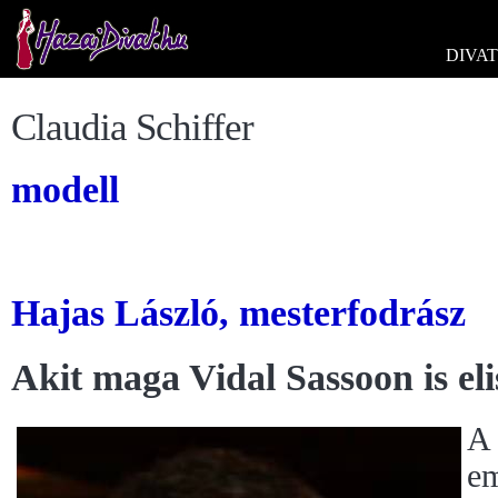
DIVAT
Claudia Schiffer
modell
Hajas László, mesterfodrász
Akit maga Vidal Sassoon is el
A 
em