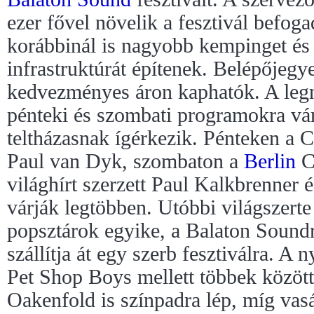
ezer fővel növelik a fesztivál befog
korábbinál is nagyobb kempinget és
infrastruktúrát építenek. Belépőjegy
kedvezményes áron kaphatók. A leg
pénteki és szombati programokra vár
teltházasnak ígérkezik. Pénteken a 
Paul van Dyk, szombaton a
Berlin
C
világhírt szerzett Paul Kalkbrenner 
várják legtöbben. Utóbbi világszerte
popsztárok egyike, a Balaton Soundr
szállítja át egy szerb fesztiválra. A 
Pet Shop Boys mellett többek között
Oakenfold is színpadra lép, míg vas