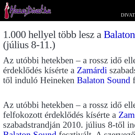
DIVAT
1.000 hellyel több lesz a
Balaton
(július 8-11.)
Az utóbbi hetekben – a rossz idő elle
érdeklődés kísérte a
Zamárdi
szabad
től induló Heineken
Balaton Sound
f
Az utóbbi hetekben – a rossz idő ell
felfokozott érdeklődés kísérte a
Zam
szabadstrandján 2010. július 8-től 
Balaton Sound
fesztivált. A szervez