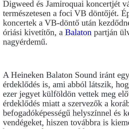
Digweed és Jamiroquai koncertjét v
természetesen a foci VB döntőjét. É
koncertek a VB-döntő után kezdődne
óriási kivetítőn, a
Balaton
partján ül
nagyérdemű.
A Heineken Balaton Sound iránt eg
érdeklődés is, ami abból látszik, ho
ezer jegyet külföldön vettek meg el
érdeklődés miatt a szervezők a korá
befogadóképességű helyszínnel és k
vendégeket, hiszen továbbra is kieme