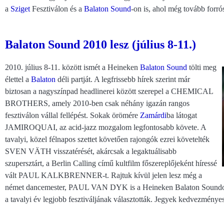
a
Sziget
Fesztiválon és a
Balaton Sound
-on is, ahol még tovább forrós
Balaton Sound 2010 lesz (július 8-11.)
2010. július 8-11. között ismét a Heineken
Balaton Sound
tölti meg
élettel a
Balaton
déli partját. A legfrissebb hírek szerint már
biztosan a nagyszínpad headlinerei között szerepel a CHEMICAL
BROTHERS, amely 2010-ben csak néhány igazán rangos
fesztiválon vállal fellépést. Sokak örömére
Zamárdi
ba látogat
JAMIROQUAI, az acid-jazz mozgalom legfontosabb követe. A
tavalyi, közel félnapos szettet követően rajongók ezrei követelték
SVEN VÄTH visszatérését, akárcsak a legaktuálisabb
szupersztárt, a Berlin Calling című kultfilm főszereplőjeként híressé
vált PAUL KALKBRENNER-t. Rajtuk kívül jelen lesz még a
német dancemester, PAUL VAN DYK is a Heineken Balaton Soundon,
a tavalyi év legjobb fesztiváljának választották. Jegyek kedvezményes