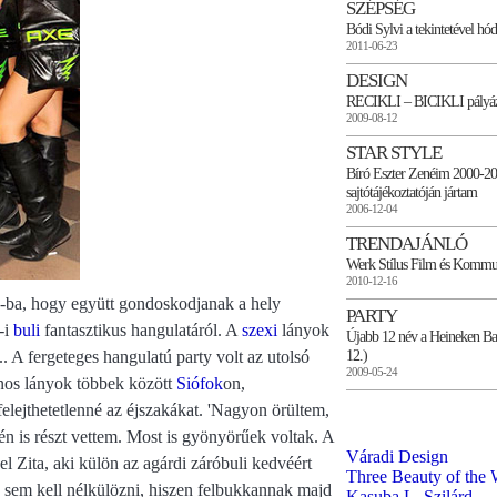
SZÉPSÉG
Bódi Sylvi a tekintetével hód
2011-06-23
DESIGN
RECIKLI – BICIKLI pályázati
2009-08-12
STAR STYLE
Bíró Eszter Zenéim 2000-2
sajtótájékoztatóján jártam
2006-12-04
TRENDAJÁNLÓ
Werk Stílus Film és Kommu
2010-12-16
b-ba, hogy együtt gondoskodjanak a hely
PARTY
-i
buli
fantasztikus hangulatáról. A
szexi
lányok
Újabb 12 név a Heineken Bal
12.)
.. A fergeteges hangulatú party volt az utolsó
2009-05-24
inos lányok többek között
Siófok
on,
elejthetetlenné az éjszakákat. 'Nagyon örültem,
én is részt vettem. Most is gyönyörűek voltak. A
Váradi Design
l Zita, aki külön az agárdi záróbuli kedvéért
Three Beauty of the 
n sem kell nélkülözni, hiszen felbukkannak majd
Kasuba L. Szilárd