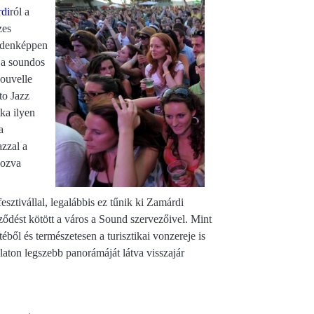
di
ról a
zes
indenképpen
t a soundos
Nouvelle
to Jazz
ka ilyen
a
zzal a
kozva
fesztivállal, legalábbis ez tűnik ki Zamárdi
ződést kötött a város a Sound szervezőivel. Mint
ből és természetesen a turisztikai vonzereje is
alaton legszebb panorámáját látva visszajár