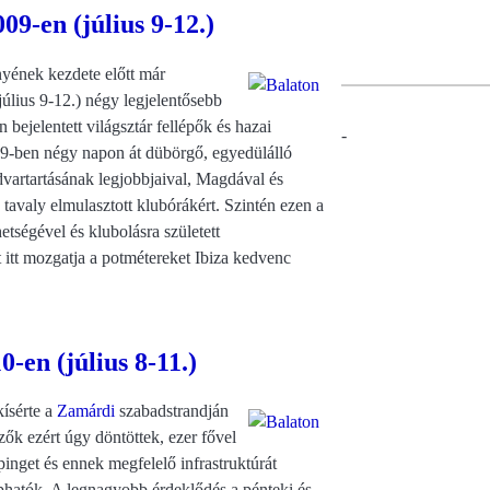
9-en (július 9-12.)
yének kezdete előtt már
július 9-12.) négy legjelentősebb
bejelentett világsztár fellépők és hazai
-
009-ben négy napon át dübörgő, egyedülálló
vartartásának legjobbjaival, Magdával és
 tavaly elmulasztott klubórákért. Szintén ezen a
etségével és klubolásra született
itt mozgatja a potmétereket Ibiza kedvenc
0-en (július 8-11.)
kísérte a
Zamárdi
szabadstrandján
zők ezért úgy döntöttek, ezer fővel
inget és ennek megfelelő infrastruktúrát
hatók. A legnagyobb érdeklődés a pénteki és