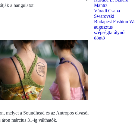
Mantra
ítják a hangulatot.
Váradi Csaba
Swarovski
Budapest Fashion W
augusztus
szépségkirálynő
döntő
 melyet a Soundhead és az Antropos olvasói
 áron március 31-ig válthatók.