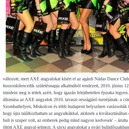
változott, mert AXE angyalokat kísért el az agárdi Nádas Dance Clu
huszonkilencedik születésnapja alkalmából rendezett, 2010. június 12
mindent meg is tettek azért, hogy igazán felejthetetlen éjszaka legyen.
állomása az AXE angyalok 2010. tavaszi országjáró turnéjának: a cs
Szombathelyen, Miskolcon és több budapesti helyszínen varázsolták f
hogy újra találkozhattam az angyalkákkal, akiknek a kiválasztásában 
buli is szuper volt, az emberek pedig mind nagyon kedvesek' – árulta e
öltött AXE angyal-jelmezt. A szexi angyalokat a nyári buliidőszakba