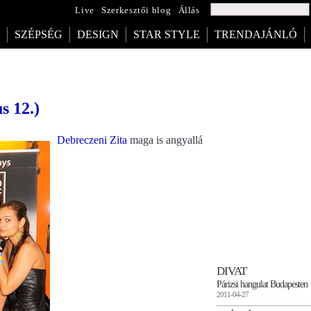
Live
Szerkesztői blog
Állás
SZÉPSÉG
DESIGN
STAR STYLE
TRENDAJÁNLÓ
s 12.)
Debreczeni Zita
maga is angyallá
DIVAT
Párizsi hangulat Budapesten
2011-04-27