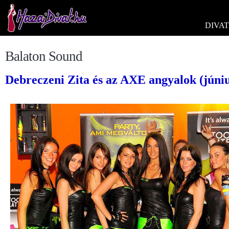
DIVAT
Balaton Sound
Debreczeni Zita és az AXE angyalok (júniu