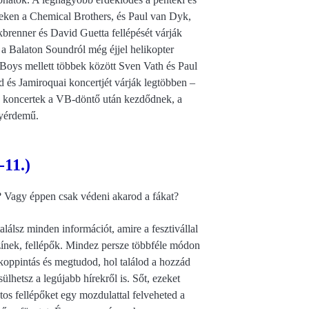
teken a Chemical Brothers, és Paul van Dyk,
kbrenner és David Guetta fellépését várják
 a Balaton Soundról még éjjel helikopter
op Boys mellett többek között Sven Vath és Paul
 és Jamiroquai koncertjét várják legtöbben –
b koncertek a VB-döntő után kezdődnek, a
gyérdemű.
-11.)
a? Vagy éppen csak védeni akarod a fákat?
alálsz minden információt, amire a fesztivállal
ínek, fellépők. Mindez persze többféle módon
 koppintás és megtudod, hol találod a hozzád
lhetsz a legújabb hírekről is. Sőt, ezeket
os fellépőket egy mozdulattal felveheted a