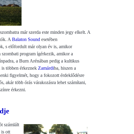
e szombatra már szerda este minden jegy elkelt. A
atók. A
Balaton Sound
esetében
 s előfordult már olyan év is, amikor
 a szombati program ígérkezik, amikor a
zínpadra, a Burn Arénában pedig a kultikus
l is többen érkeznek
Zamárdi
ba, hiszen a
enki figyelmét, hogy a fokozott érdeklődésre
tős, akár több órás várakozásra lehet számítani,
színre érkezni.
dje
ót számlált
is ott