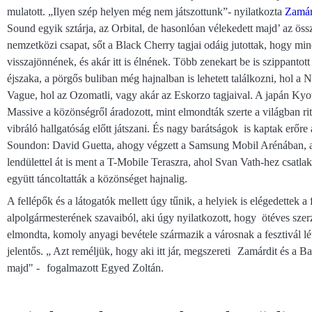
mulatott. „Ilyen szép helyen még nem játszottunk”- nyilatkozta
Zamár
Sound egyik sztárja, az Orbital, de hasonlóan vélekedett majd’ az öss
nemzetközi csapat, sőt a Black Cherry tagjai odáig jutottak, hogy m
visszajönnének, és akár itt is élnének. Több zenekart be is szippantot
éjszaka, a pörgős buliban még hajnalban is lehetett találkozni, hol a 
Vague, hol az Ozomatli, vagy akár az Eskorzo tagjaival. A japán Kyo
Massive a közönségről áradozott, mint elmondták szerte a világban rit
vibráló hallgatóság előtt játszani. És nagy barátságok is kaptak erőre 
Soundon: David Guetta, ahogy végzett a Samsung Mobil Arénában, a
lendülettel át is ment a T-Mobile Teraszra, ahol Svan Vath-hez csatla
együtt táncoltatták a közönséget hajnalig.
A fellépők és a látogatók mellett úgy tűnik, a helyiek is elégedettek a 
alpolgármesterének szavaiból, aki úgy nyilatkozott, hogy ötéves szer
elmondta, komoly anyagi bevétele származik a városnak a fesztivál lété
jelentős. „ Azt reméljük, hogy aki itt jár, megszereti Zamárdit és a B
majd" - fogalmazott Egyed Zoltán.