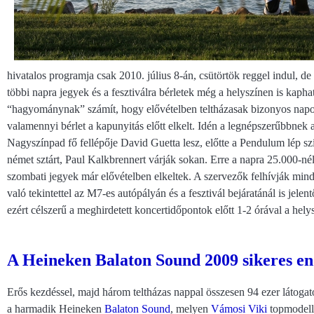
hivatalos programja csak 2010. július 8-án, csütörtök reggel indul, d
többi napra jegyek és a fesztiválra bérletek még a helyszínen is kaph
“hagyománynak” számít, hogy elővételben teltházasak bizonyos napok,
valamennyi bérlet a kapunyitás előtt elkelt. Idén a legnépszerűbbnek
Nagyszínpad fő fellépője David Guetta lesz, előtte a Pendulum lép s
német sztárt, Paul Kalkbrennert várják sokan. Erre a napra 25.000-né
szombati jegyek már elővételben elkeltek. A szervezők felhívják mind
való tekintettel az M7-es autópályán és a fesztivál bejáratánál is jelen
ezért célszerű a meghirdetett koncertidőpontok előtt 1-2 órával a hely
A Heineken Balaton Sound 2009 sikeres en
Erős kezdéssel, majd három teltházas nappal összesen 94 ezer látogat
a harmadik Heineken
Balaton Sound
, melyen
Vámosi Viki
topmodell 