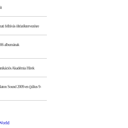
ít
 felhívás öltözéktervezésre
006 albumának
nikációs Akadémia Hírek
aton Sound 2009-en (július 9-
World