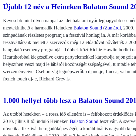
Újabb 12 név a Heineken Balaton Sound 200
Kevesebb mint ötven nappal az idei balatoni nyár legnagyobb esemén
megtekinthető a harmadik Heineken
Balaton Sound
(
Zamárdi
, 2009. 
színpadának részletes programja a fesztivál honlapján. A már korábban 
fesztiváltársaik mellett a szervezők még 12 előadóval bővítették a 2
hangulatú esemény programját. Többek közt Richie Hawtin berlini ud
Heartthorbbal kiegészülve extra partyelemekkel kárpótolja rajongóit a
helyszínen veszi majd le lábáról közönségét szépségével, turntable teh
szerzeményeivel Csehország legnépszerűbb djane-je, Lucca, valamint 
french touch dj-je, Richard Grey is.
1.000 hellyel több lesz a Balaton Sound 201
Az utóbbi hetekben – a rossz idő ellenére is – felfokozott érdeklődés 
2010. július 8-től induló Heineken
Balaton Sound
fesztivált. A szerve
növelik a fesztivál befogadóképességét, a korábbinál is nagyobb kemp
építenek. Belépőjegyek 2010. július 7-ig még kedvezményes áron kap