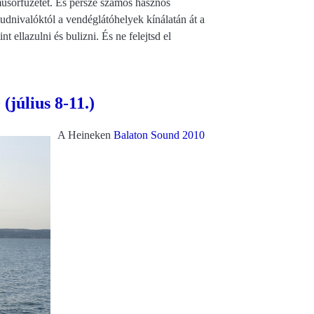
műsorfüzetet. És persze számos hasznos
tudnivalóktól a vendéglátóhelyek kínálatán át a
ellazulni és bulizni. És ne felejtsd el
július 8-11.)
A Heineken
Balaton Sound 2010