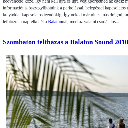
kedvenceid közé, így nem kell újra és újra végigpörgetned az egész 
információt is összegyűjtöttünk a parkolással, belépéssel kapcsolatos 
kutyáddal kapcsolatos teendőkig. Így neked már nincs más dolgod, mint 
lefotózni a napfelkeltét a
Balaton
nál, mert az valami csodálatos...
Szombaton teltházas a Balaton Sound 2010 (