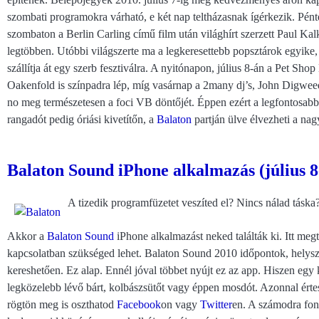
szombati programokra várható, e két nap teltházasnak ígérkezik. Pén
szombaton a Berlin Carling című film után világhírt szerzett Paul Kal
legtöbben. Utóbbi világszerte ma a legkeresettebb popsztárok egyike,
szállítja át egy szerb fesztiválra. A nyitónapon, július 8-án a Pet Sh
Oakenfold is színpadra lép, míg vasárnap a 2many dj’s, John Digweed
no meg természetesen a foci VB döntőjét. Éppen ezért a legfontosab
rangadót pedig óriási kivetítőn, a
Balaton
partján ülve élvezheti a na
Balaton Sound iPhone alkalmazás (július 8
A tizedik programfüzetet veszíted el? Nincs nálad tásk
Akkor a
Balaton Sound
iPhone alkalmazást neked találták ki. Itt megt
kapcsolatban szükséged lehet. Balaton Sound 2010 időpontok, helysz
kereshetően. Ez alap. Ennél jóval többet nyújt ez az app. Hiszen egy
legközelebb lévő bárt, kolbászsütőt vagy éppen mosdót. Azonnal értesü
rögtön meg is oszthatod
Facebook
on vagy
Twitter
en. A számodra font