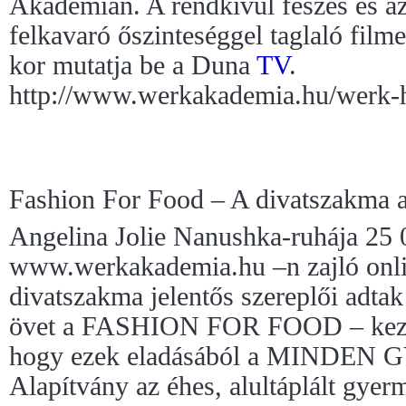
Akadémián. A rendkívül feszes és az
felkavaró őszinteséggel taglaló fil
kor mutatja be a Duna
TV
.
http://www.werkakademia.hu/werk-
Fashion For Food – A divatszakma 
Angelina Jolie Nanushka-ruhája 25 0
www.werkakademia.hu –n zajló onli
divatszakma jelentős szereplői adtak 
övet a FASHION FOR FOOD – kezde
hogy ezek eladásából a MINDE
Alapítvány az éhes, alultáplált gye