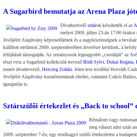
A Sugarbird bemutatja az Arena Plaza jóté
Divatkedvelő
sztár
ok készítették el az
A
melyet 2009. július 23-án 17:00 órakor
Jövőjéért Alapítvány képviselőjének és a nagyközönségnek a bevásár
kiállított elefántok 2009. szeptemberében árverésre kerülnek, a befoly
felújítását támogatják. Az ormányosok legnagyobb „csordáját” az Ar
részt vesz a Sugarbird kollekcióit tervező
Bódi Sylvi
,
Dukai Regina
,
ismert divattervező,
Herczeg Zoltán
. Jelen lesz továbbá Horváth Csab
Jövőjéért Alapítvány kuratóriumának elnöke, valamint Csikós Balázs,
igazgatója is.
Sztárszülői értekezlet és „Back to school
Rémálom vagy rutinosan 
meg választ adni sztár 
2009. szeptember 7-én, egy rendhagyó szülői értekezleten a budapest