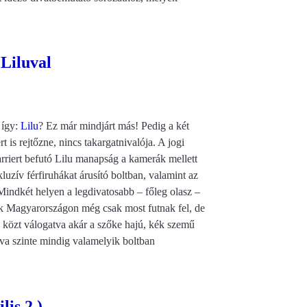
 Liluval
 így:
Lilu
? Ez már mindjárt más! Pedig a két
is rejtőzne, nincs takargatnivalója. A jogi
arriert befutó Lilu manapság a kamerák mellett
kluzív férfiruhákat árusító boltban, valamint az
ndkét helyen a legdivatosabb – főleg olasz –
ek Magyarországon még csak most futnak fel, de
k közt válogatva akár a szőke hajú, kék szemű
tva szinte mindig valamelyik boltban
is 2.)