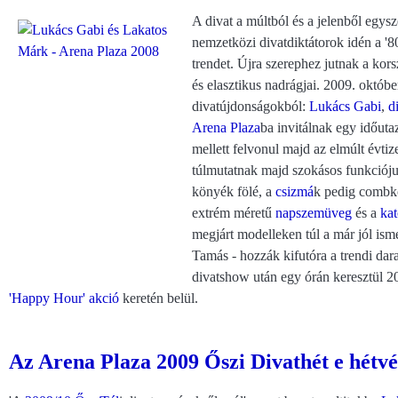
A divat a múltból és a jelenből egysz
nemzetközi divatdiktátorok idén a '8
trendet. Újra szerephez jutnak a kors
és elasztikus nadrágjai. 2009. október
divatújdonságokból:
Lukács Gabi
,
d
Arena Plaza
ba invitálnak egy időuta
mellett felvonul majd az elmúlt évti
túlmutatnak majd szokásos funkcióju
könyék fölé, a
csizmá
k pedig combkö
extrém méretű
napszemüveg
és a
kat
megjárt modelleken túl a már jól ism
Tamás - hozzák kifutóra a trendi dar
divatshow után egy órán keresztül 
'Happy Hour' akció
keretén belül.
Az Arena Plaza 2009 Őszi Divathét e hétvé