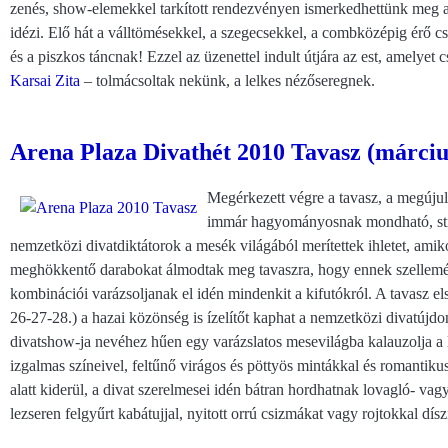
zenés, show-elemekkel tarkított rendezvényen ismerkedhettünk meg a l
idézi. Elő hát a válltömésekkel, a szegecsekkel, a combközépig érő c
és a piszkos táncnak! Ezzel az üzenettel indult útjára az est, amelyet
Karsai Zita
– tolmácsoltak nekünk, a lelkes nézőseregnek.
Arena Plaza Divathét 2010 Tavasz (márciu
Megérkezett végre a tavasz, a megúju
immár hagyományosnak mondható, stíl
nemzetközi divatdiktátorok a mesék világából merítettek ihletet, amiko
meghökkentő darabokat álmodtak meg tavaszra, hogy ennek szelleméb
kombinációi varázsoljanak el idén mindenkit a kifutókról. A tavasz e
26-27-28.) a hazai közönség is ízelítőt kaphat a nemzetközi divatúj
divatshow-ja nevéhez hűen egy varázslatos mesevilágba kalauzolja a l
izgalmas színeivel, feltűnő virágos és pöttyös mintákkal és romantiku
alatt kiderül, a divat szerelmesei idén bátran hordhatnak lovagló- vag
lezseren felgyűrt kabátujjal, nyitott orrú csizmákat vagy rojtokkal díszí