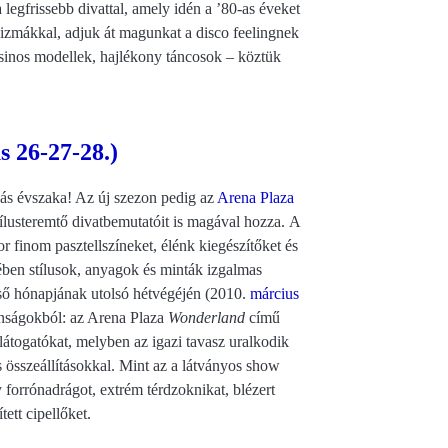
egfrissebb divattal, amely idén a ’80-as éveket
sizmákkal, adjuk át magunkat a disco feelingnek
 csinos modellek, hajlékony táncosok – köztük
s 26-27-28.)
lás évszaka! Az új szezon pedig az
Arena Plaza
usteremtő divatbemutatóit is magával hozza. A
r finom pasztellszíneket, élénk kiegészítőket és
en stílusok, anyagok és minták izgalmas
lső hónapjának utolsó hétvégéjén (2010.
március
donságokból: az Arena Plaza
Wonderland
című
átogatókat, melyben az igazi tavasz uralkodik
s összeállításokkal. Mint az a látványos show
y forrónadrágot, extrém térdzoknikat, blézert
tett cipellőket.