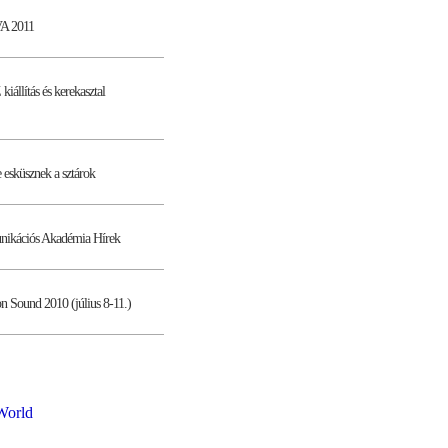
VA 2011
állítás és kerekasztal
e esküsznek a sztárok
nikációs Akadémia Hírek
n Sound 2010 (július 8-11.)
World