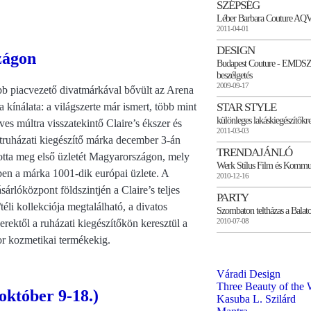
SZÉPSÉG
Léber Barbara Couture AQ
2011-04-01
DESIGN
zágon
Budapest Couture - EMDSZ ki
beszélgetés
2009-09-17
b piacvezető divatmárkával bővült az Arena
a kínálata: a világszerte már ismert, több mint
STAR STYLE
különleges lakáskiegészítőkr
ves múltra visszatekintő Claire’s ékszer és
2011-03-03
truházati kiegészítő márka december 3-án
TRENDAJÁNLÓ
otta meg első üzletét Magyarországon, mely
Werk Stílus Film és Kommu
en a márka 1001-dik európai üzlete. A
2010-12-16
sárlóközpont földszintjén a Claire’s teljes
PARTY
/téli kollekciója megtalálható, a divatos
Szombaton teltházas a Balato
2010-07-08
erektől a ruházati kiegészítőkön keresztül a
r kozmetikai termékekig.
Váradi Design
Three Beauty of the 
október 9-18.)
Kasuba L. Szilárd