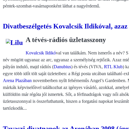
péntek-szombat-vasárnaponként láthat a nagyérdemű.
Divatbeszélgetés Kovalcsik Ildikóval, azaz
A tévés-rádiós üzletasszony
Kovalcsik Ildikó
val van találkám. Nem ismerős a név? S
név mögött ugyanaz az arc, ugyanaz a személyiség rejtőzik. Azaz miért 
pályán induló, majd rádiós (
Danubius
) és tévés (VIVA,
RTL Klub
) k
egyre több időt tölt saját üzleteiben: a Régi posta utcában található ex
Arena Plazában
novemberben nyílt fehérneműs Angel’s Gardenben. Mi
márkák képviselőivel találkozhat az igényes vásárló, azokkal, amely
külföldön már régóta jól ismertek. Sőt, a férfinadrágok vagy női alsó
üzletasszonnyal is összefuthatunk, hiszen a forgatási napokat leszámí
tartózkodik...
Tavaszi divatnapok az Arenában 2008 (ápril