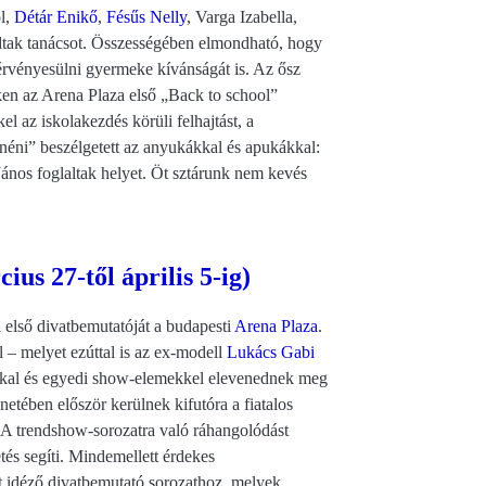
ól,
Détár Enikő
,
Fésűs Nelly
, Varga Izabella,
dtak tanácsot. Összességében elmondható, hogy
 érvényesülni gyermeke kívánságát is. Az ősz
eken az Arena Plaza első „Back to school”
l az iskolakezdés körüli felhajtást, a
rnéni” beszélgetett az anyukákkal és apukákkal:
ános foglaltak helyet. Öt sztárunk nem kevés
us 27-től április 5-ig)
i első divatbemutatóját a budapesti
Arena Plaza
.
 – melyet ezúttal is az ex-modell
Lukács Gabi
sokkal és egyedi show-elemekkel elevenednek meg
netében először kerülnek kifutóra a fiatalos
 A trendshow-sorozatra való ráhangolódást
és segíti. Mindemellett érdekes
ot idéző divatbemutató sorozathoz, melyek