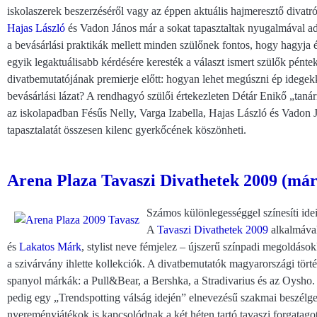
iskolaszerek beszerzéséről vagy az éppen aktuális hajmeresztő divatr
Hajas László
és Vadon János már a sokat tapasztaltak nyugalmával a
a bevásárlási praktikák mellett minden szülőnek fontos, hogy hagyja
egyik legaktuálisabb kérdésére keresték a választ ismert szülők pént
divatbemutatójának premierje előtt: hogyan lehet megúszni ép idegekke
bevásárlási lázat? A rendhagyó szülői értekezleten Détár Enikő „taná
az iskolapadban Fésűs Nelly, Varga Izabella, Hajas László és Vadon J
tapasztalatát összesen kilenc gyerkőcének köszönheti.
Arena Plaza Tavaszi Divathetek 2009 (márci
Számos különlegességgel színesíti ide
A
Tavaszi Divathetek 2009
alkalmával
és
Lakatos Márk
, stylist neve fémjelez – újszerű színpadi megoldá
a szivárvány ihlette kollekciók. A divatbemutatók magyarországi törté
spanyol márkák: a Pull&Bear, a Bershka, a Stradivarius és az Oysho.
pedig egy „Trendspotting válság idején” elnevezésű szakmai beszélget
nyereményjátékok is kapcsolódnak a két héten tartó tavaszi forgatag