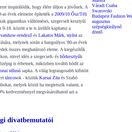
Mantra
Váradi Csaba
erre inspirálódik, hogy élére álljon a jövőnek. A
Swarovski
0-as évek elemeire építették a
2009/10 Ősz/Tél
i
Budapest Fashion W
zak gigantikus válltömései, szegecselt kesztyűi
augusztus
szépségkirálynő
 9-18. között a te is ízelítőt kaphatsz a
döntő
ivatshow-rendező
és
Lakatos Márk
,
stylist
az
zására, melynek során a hangsúlyos '80-as évek
zedek összes meghatározó eleme. A kiegészítők
kon, mivel idén a szegecselt- és
bőr
kesztyű
k
zépig is érhetnek, miközben tovább hódít az
onai stílusú
sapka. A világ legrangosabb kifutóit
ert
táncos
ok - köztük
Karsai Zita
és Szabó
abokat, melyek közül ha megtetszik valami, a
20% kedvezménnyel megvásárolhatod azt a
gi divatbemutatói