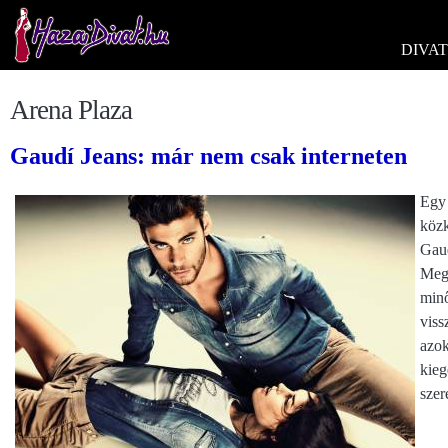
DIVAT
Arena Plaza
Gaudí Jeans: már nem csak interneten
Egy 
közk
Gaud
Mega
minő
viss
azok
kieg
szer