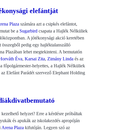
konysági elefántját
rena Plaza
számára azt a csipkés elefántot,
 mutat be a
Sugarbird
csapata a Hajlék Nélküliek
lóközpontban. A jótékonysági akció keretében
t összegből pedig egy hajléktalanszálló
éna Plazában lehet megtekinteni. A bemutatón
Horváth Éva
,
Karsai Zita
,
Zimány Linda
és az
a főpolgármester-helyettes, a Hajlék Nélküliek
 az Elefánt Parádét szervező Elephant Holding
” diákdivatbemutató
kezelhető helyzet? Erre a kérdésre próbáltak
anyukák és apukák az iskolakezdés apropóján
i
Arena Plaza
kifutóján. Legyen szó az