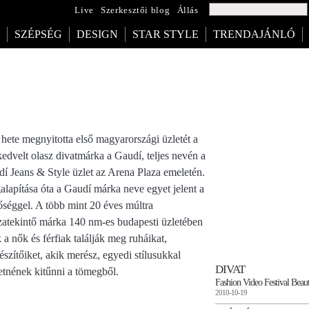
Live
Szerkesztői blog
Állás
SZÉPSÉG
DESIGN
STAR STYLE
TRENDAJÁNLÓ
hete megnyitotta első magyarországi üzletét a
edvelt olasz divatmárka a Gaudí, teljes nevén a
í Jeans & Style üzlet az Arena Plaza emeletén.
lapítása óta a Gaudí márka neve egyet jelent a
séggel. A több mint 20 éves múltra
zatekintő márka 140 nm-es budapesti üzletében
 a nők és férfiak találják meg ruháikat,
észítőiket, akik merész, egyedi stílusukkal
DIVAT
etnének kitűnni a tömegből.
Fashion Video Festival Beaut
2010-10-19