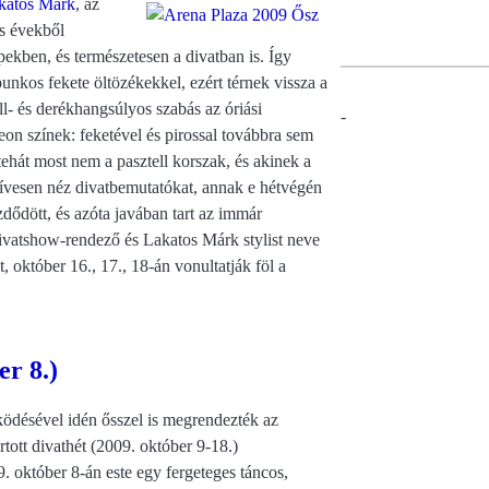
katos Márk
, az
as évekből
pekben, és természetesen a divatban is. Így
unkos fekete öltözékekkel, ezért térnek vissza a
ll- és derékhangsúlyos szabás az óriási
-
eon színek: feketével és pirossal továbbra sem
tehát most nem a pasztell korszak, és akinek a
zívesen néz divatbemutatókat, annak e hétvégén
dődött, és azóta javában tart az immár
vatshow-rendező és Lakatos Márk stylist neve
október 16., 17., 18-án vonultatják föl a
r 8.)
ködésével idén ősszel is megrendezték az
ott divathét (2009. október 9-18.)
. október 8-án este egy fergeteges táncos,