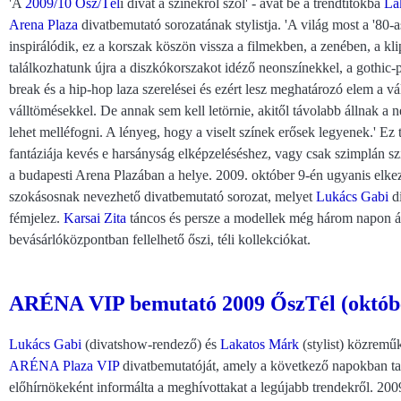
'A
2009/10 Ősz/Tél
i divat a színekről szól' - avat be a trendtitokba
La
Arena Plaza
divatbemutató sorozatának stylistja. 'A világ most a '80-
inspirálódik, ez a korszak köszön vissza a filmekben, a zenében, a kli
találkozhatunk újra a diszkókorszakot idéző neonszínekkel, a gothic-p
break és a hip-hop laza szerelései és ezért lesz meghatározó elem a vá
válltömésekkel. De annak sem kell letörnie, akitől távolabb állnak a n
lehet melléfogni. A lényeg, hogy a viselt színek erősek legyenek.' Ez 
fantáziája kevés e harsányság elképzeléséshez, vagy csak szimplán s
a budapesti Arena Plazában a helye. 2009. október 9-én ugyanis elkez
szokásosnak nevezhető divatbemutató sorozat, melyet
Lukács Gabi
di
fémjelez.
Karsai Zita
táncos és persze a modellek még három napon át, 
bevásárlóközpontban fellelhető őszi, téli kollekciókat.
ARÉNA VIP bemutató 2009 ŐszTél (októbe
Lukács Gabi
(divatshow-rendező) és
Lakatos Márk
(stylist) közremű
ARÉNA Plaza
VIP
divatbemutatóját, amely a következő napokban tart
előhírnökeként informálta a meghívottakat a legújabb trendekről. 2009