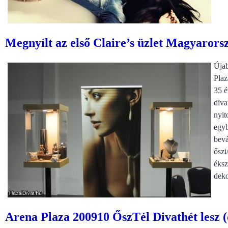
Megnyílt az első Claire’s üzlet Magyarors
Újab
Plaz
35 é
diva
nyit
egyb
bevá
őszi
éksz
deko
Arena Plaza 200910 ŐszTél Divathét lesz (