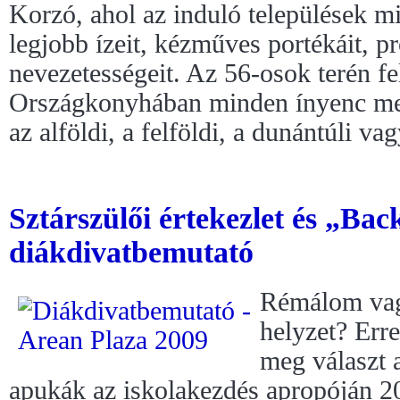
Korzó, ahol az induló települések 
legjobb ízeit, kézműves portékáit, p
nevezetességeit. Az 56-osok terén fel
Országkonyhában minden ínyenc meg
az alföldi, a felföldi, a dunántúli vag
Sztárszülői értekezlet és „Bac
diákdivatbemutató
Rémálom vag
helyzet? Erre
meg választ 
apukák az iskolakezdés apropóján 2