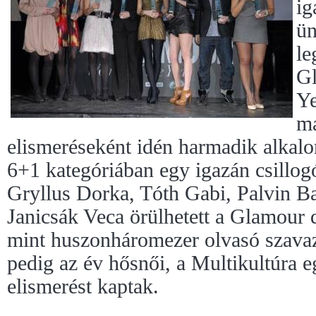
ig
ün
le
G
Ye
ma
elismeréseként idén harmadik alkalo
6+1 kategóriában egy igazán csillogó
Gryllus Dorka, Tóth Gabi, Palvin B
Janicsák Veca örülhetett a Glamour 
mint huszonháromezer olvasó szavaz
pedig az év hősnői, a Multikultúra eg
elismerést kaptak.