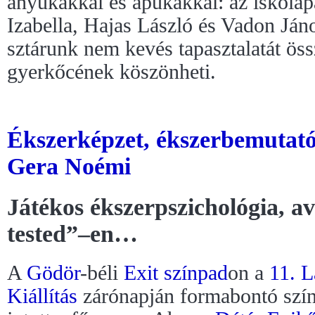
anyukákkal és apukákkal: az iskola
Izabella, Hajas László és Vadon Jáno
sztárunk nem kevés tapasztalatát öss
gyerkőcének köszönheti.
Ékszerképzet, ékszerbemutató
Gera Noémi
Játékos ékszerpszichológia, a
tested”–en…
A
Gödör
-béli
Exit színpad
on a
11. 
Kiállítás
zárónapján formabontó szí