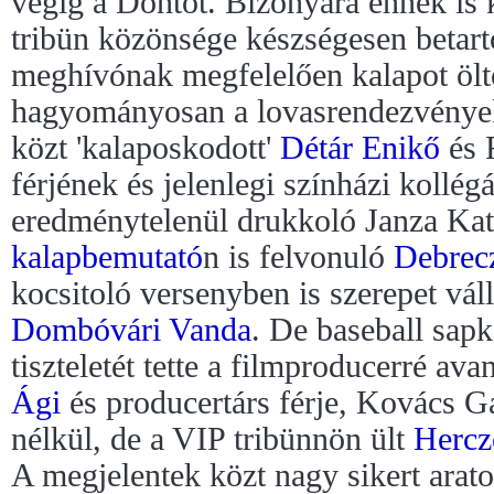
végig a Döntőt. Bizonyára ennek is
tribün közönsége készségesen betart
meghívónak megfelelően kalapot öltö
hagyományosan a lovasrendezvények
közt 'kalaposkodott'
Détár Enikő
és 
férjének és jelenlegi színházi kollég
eredménytelenül drukkoló Janza Ka
kalapbemutató
n is felvonuló
Debrecz
kocsitoló versenyben is szerepet vál
Dombóvári Vanda
. De baseball sapk
tiszteletét tette a filmproducerré av
Ági
és producertárs férje, Kovács Gá
nélkül, de a VIP tribünnön ült
Hercz
A megjelentek közt nagy sikert arato