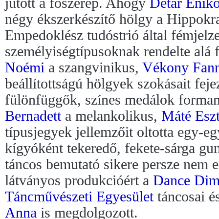
jutott a főszerep. Ahogy
Détár Enik
négy ékszerkészítő hölgy a Hippokr
Empedoklész tudóstrió által fémjelze
személyiségtípusoknak rendelte alá 
Noémi
a szangvinikus,
Vékony Fann
beállítottságú hölgyek szokásait feje
fülönfüggők, színes medálok forma
Bernadett
a melankolikus,
Máté Eszt
típusjegyek jellemzőit oltotta egy-e
kígyóként tekeredő, fekete-sárga gu
táncos bemutató sikere persze nem e
látványos produkcióért a
Dance Dim
Táncművészeti Egyesület
táncosai é
Anna
is megdolgozott.