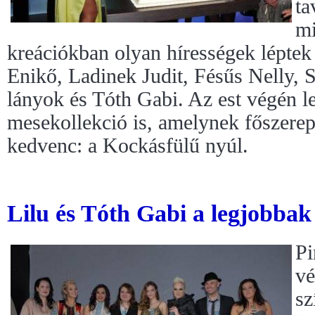
ta
mi
kreációkban olyan hírességek léptek 
Enikő, Ladinek Judit, Fésűs Nelly, 
lányok és Tóth Gabi. Az est végén le
mesekollekció is, amelynek főszerep
kedvenc: a Kockásfülű nyúl.
Lilu és Tóth Gabi a legjobbak
Pi
vé
sz