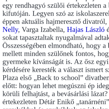
egy rendhagyó szülői értekezleten a
kifutóján. Legyen szó az iskolaszere
éppen aktuális hajmeresztő divatról,
Nelly
, Varga Izabella,
Hajas László
é
sokat tapasztaltak nyugalmával adtak
Összességében elmondható, hogy a b
mellett minden szülőnek fontos, hog
gyermeke kívánságát is. Az ősz egyi
kérdésére keresték a választ ismert 
Plaza első „Back to school” divatbe
előtt: hogyan lehet megúszni ép ide
körüli felhajtást, a bevásárlási láza
értekezleten Détár Enikő „tanárnéni”