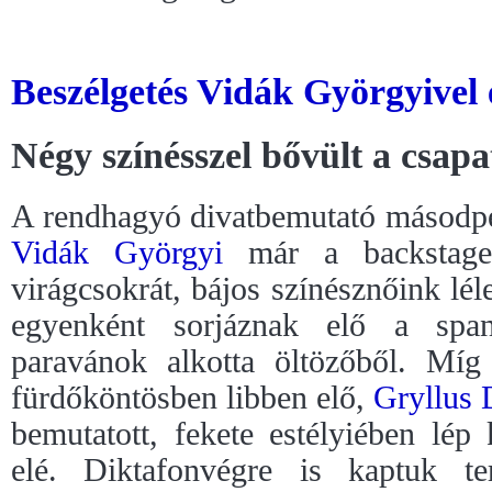
Beszélgetés Vidák Györgyivel 
Négy színésszel bővült a csapa
A rendhagyó divatbemutató másodper
Vidák Györgyi
már a backstage-b
virágcsokrát, bájos színésznőink lél
egyenként sorjáznak elő a spany
paravánok alkotta öltözőből. Mí
fürdőköntösben libben elő,
Gryllus 
bemutatott, fekete estélyiében lép
elé. Diktafonvégre is kaptuk te