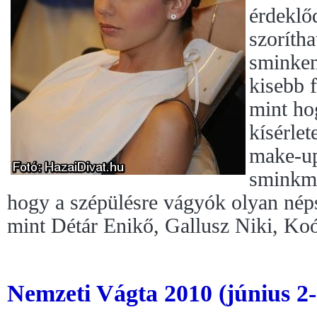
érdeklő
szoríth
sminkem
kisebb f
mint ho
kísérlet
make-up
sminkma
hogy a szépülésre vágyók olyan nép
mint Détár Enikő, Gallusz Niki, Ko
Nemzeti Vágta 2010 (június 2-