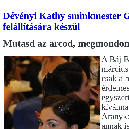
Dévényi Kathy sminkmester G
felállítására készül
Mutasd az arcod, megmondom 
A Báj B
március
csak a 
érdemes
egyszer
kívánna
Aranyko
annak is