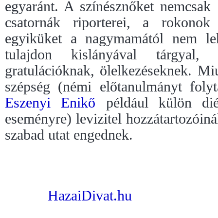
egyaránt. A színésznőket nemcsak 
csatornák riporterei, a rokonok
egyiküket a nagymamától nem leh
tulajdon kislányával tárgyal,
gratulációknak, ölelkezéseknek. M
szépség (némi előtanulmányt foly
Eszenyi Enikő
például külön diét
eseményre) levizitel hozzátartozóiná
szabad utat engednek.
HazaiDivat.hu