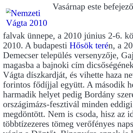
Vasárnap este befejez
falvak ünnepe, a 2010 június 2-6. kö
2010. A budapesti
Hősök teré
n, a 2
Demecser település versenyzője, Gaj
magasba a bajnoki cím dicsőségéne
Vágta díszkardját, és vihette haza n
forintos fődíjjal együtt. A második 
harmadik helyet pedig Bordány szer
országimázs-fesztivál minden eddigi
megdöntött. Nem is csoda, hisz az id
többtízezeres tömeg verőfényes nap