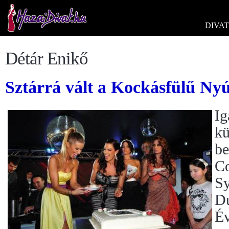
DIVAT
Détár Enikő
Sztárrá vált a Kockásfülű Nyú
Ig
kü
be
Co
Sy
Du
Év