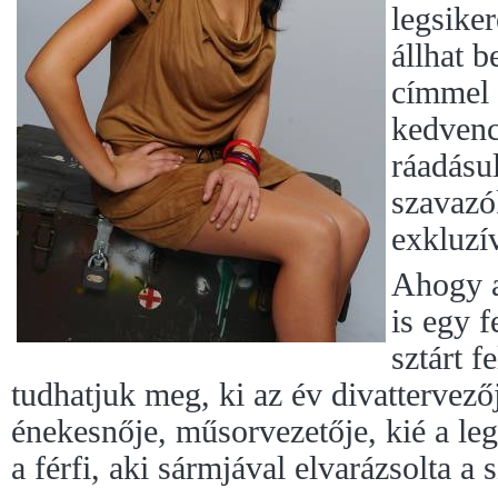
legsike
állhat 
címmel 
kedvenc
ráadásu
szavazó
exkluzív
Ahogy a
is egy f
sztárt f
tudhatjuk meg, ki az év divattervező
énekesnője, műsorvezetője, kié a le
a férfi, aki sármjával elvarázsolta a 