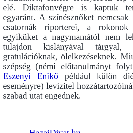
elé. Diktafonvégre is kaptuk te
egyaránt. A színésznőket nemcsak 
csatornák riporterei, a rokonok
egyiküket a nagymamától nem leh
tulajdon kislányával tárgyal,
gratulációknak, ölelkezéseknek. M
szépség (némi előtanulmányt foly
Eszenyi Enikő
például külön diét
eseményre) levizitel hozzátartozóiná
szabad utat engednek.
HazaiDivat.hu