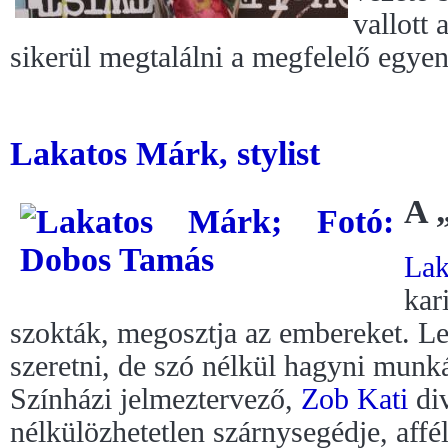
vallott
sikerül megtalálni a megfelelő egyen
Lakatos Márk, stylist
A 
Lak
kar
szokták, megosztja az embereket. Le
szeretni, de szó nélkül hagyni munká
Színházi jelmeztervező,
Zob Kati
div
nélkülözhetetlen szárnysegédje, affé