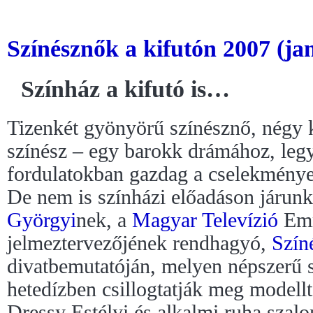
Színésznők a kifutón 2007 (ja
Színház a kifutó is…
Tizenkét gyönyörű színésznő, négy k
színész – egy barokk drámához, le
fordulatokban gazdag a cselekménye
De nem is színházi előadáson járun
Györgyi
nek, a
Magyar Televízió
Emm
jelmeztervezőjének rendhagyó,
Szín
divatbemutatóján, melyen népszerű 
hetedízben csillogtatják meg modellt
Dressy Estélyi és alkalmi ruha szal