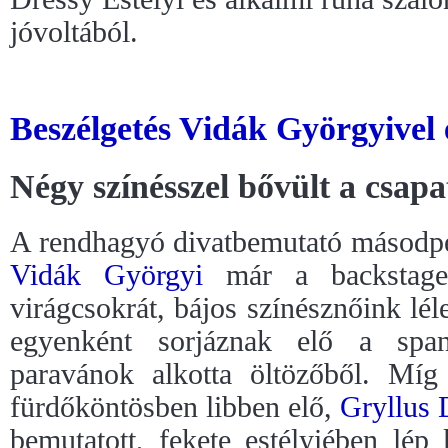
jóvoltából.
Beszélgetés Vidák Györgyivel 
Négy színésszel bővült a csapa
A rendhagyó divatbemutató másodper
Vidák Györgyi
már a backstage-b
virágcsokrát, bájos színésznőink lél
egyenként sorjáznak elő a spany
paravánok alkotta öltözőből. Mí
fürdőköntösben libben elő,
Gryllus 
bemutatott, fekete estélyiében lép