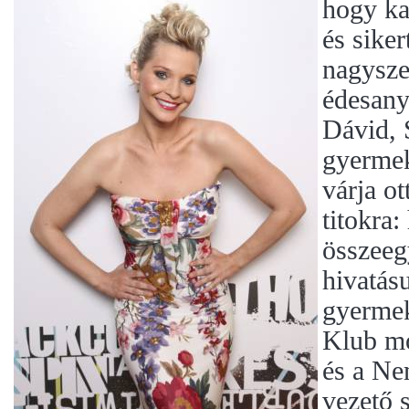
hogy ka
és sike
nagysze
édesanya
Dávid, 
gyermek
várja o
titokra:
összeeg
hivatás
gyerme
Klub mo
és a Ne
vezető 