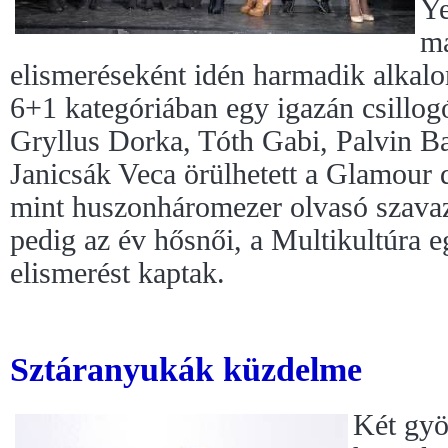
Ye
ma
elismeréseként idén harmadik alkalo
6+1 kategóriában egy igazán csillogó
Gryllus Dorka, Tóth Gabi, Palvin B
Janicsák Veca örülhetett a Glamour 
mint huszonháromezer olvasó szavaz
pedig az év hősnői, a Multikultúra eg
elismerést kaptak.
Sztáranyukák küzdelme
Két gyö