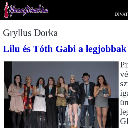
DIVAT
Gryllus Dorka
Lilu és Tóth Gabi a legjobbak
Pi
vé
sz
ig
ün
le
G