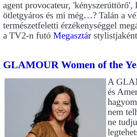
agent provocateur, 'kényszerúttörő', 
ötletgyáros és mi még…? Talán a vél
természetfeletti érzékenységgel megá
a TV2-n futó
Megasztár
stylistjaként
GLAMOUR Women of the Yea
A GLAM
és Amer
hagyomá
nem tel
ne tudj
legtehe