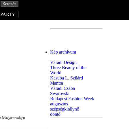
PARTY
Kép archívum
Váradi Design
Three Beauty of the
World
Kasuba L. Szilárd
Mantra
Váradi Csaba
Swarovski
Budapest Fashion Week
augusztus
szépségkirálynő
döntő
let Magyarországon