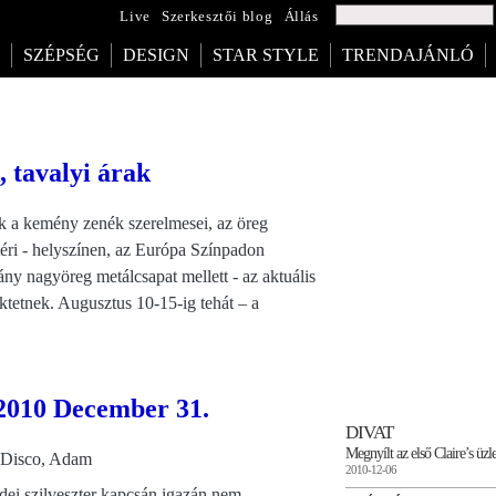
Live
Szerkesztői blog
Állás
SZÉPSÉG
DESIGN
STAR STYLE
TRENDAJÁNLÓ
, tavalyi árak
ak a kemény zenék szerelmesei, az öreg
téri - helyszínen, az Európa Színpadon
ny nagyöreg metálcsapat mellett - az aktuális
ktetnek. Augusztus 10-15-ig tehát – a
2010 December 31.
DIVAT
Megnyílt az első Claire’s üz
h Disco, Adam
2010-12-06
dei szilveszter kapcsán igazán nem