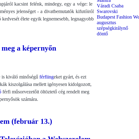
Mantra
pjáról kacsint felénk, mindegy, egy a vége: le
Váradi Csaba
ényes jelenséget - a divatbemutatók kifutóiról
Swarovski
Budapest Fashion W
ó kedvesét élete egyik legnemesebb, legnagyobb
augusztus
szépségkirálynő
döntő
k meg a képernyőn
e is kiváló minőségű
férfiing
eket gyárt, és ezt
kák kiszolgálása mellett igényesen kidolgozott,
ó
férfi műsorvezetőit öltöztető cég rendelt meg
képernyősök számára.
em (február 13.)