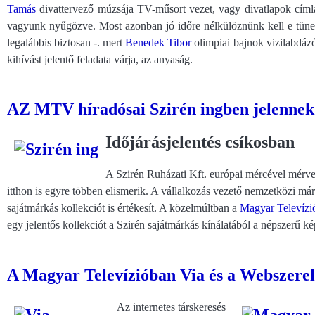
Tamás
divattervező múzsája TV-műsort vezet, vagy divatlapok címla
vagyunk nyűgözve. Most azonban jó időre nélkülöznünk kell e tünem
legalábbis biztosan -. mert
Benedek Tibor
olimpiai bajnok vizilabdáz
kihívást jelentő feladata várja, az anyaság.
AZ MTV híradósai Szirén ingben jelenne
Időjárásjelentés csíkosban
A Szirén Ruházati Kft. európai mércével mérv
itthon is egyre többen elismerik. A vállalkozás vezető nemzetközi már
sajátmárkás kollekciót is értékesít. A közelmúltban a
Magyar Televízi
egy jelentős kollekciót a Szirén sajátmárkás kínálatából a népszerű 
A Magyar Televízióban Via és a Webszerel
Az internetes társkeresés