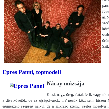
pana
függ
az M
szcé
közö
szab
örö
Szik
Epres Panni, topmodell
Náray múzsája
Kicsi, nagy, öreg, fiatal, férfi, vagy nő,
a divatkövetők, de az újságolvasók, TV-nézők közt sem, hiszen
égimeszelő szépség nélkül, de a szikrázó szemű, széles mosolyú l