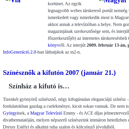
kortünet. Az egyik
legnagyobb webes társkereső portál nemrég v
ismerkedett vagy ismerkedik most is Magyar
akkor annak a televízióban a helye. Nem go
magazinjának szerkesztősége sem, és interj
főszerkesztőjét) az internetes társkeresésbeli 
könyv
ről. Az interjút
2009. február 13-án, 
InfoGeneráció.2.0
-ban láthatjátok az m2-n.
Színésznők a kifutón 2007 (január 21.)
Színház a kifutó is…
Tizenkét gyönyörű színésznő, négy kifogástalan eleganciájú színész
fordulatokban gazdag a cselekménye, kicsit sokan vannak. De nem is
Györgyi
nek, a
Magyar Televízió
Emmy - és ACE díjas jelmeztervez
divatbemutatóján, melyen népszerű színészeink immáron hetedízben cs
Dressy Estélyi és alkalmi ruha szalon és kölcsönző jóvoltából.