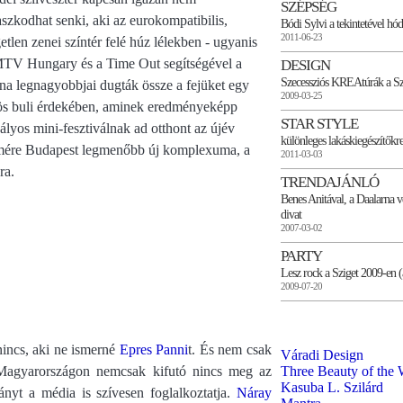
SZÉPSÉG
szkodhat senki, aki az eurokompatibilis,
Bódi Sylvi a tekintetével hód
2011-06-23
etlen zenei színtér felé húz lélekben - ugyanis
TV Hungary és a Time Out segítségével a
DESIGN
Szecessziós KREAtúrák a S
na legnagyobbjai dugták össze a fejüket egy
2009-03-25
s buli érdekében, aminek eredményeképp
STAR STYLE
ályos mini-fesztiválnak ad otthont az újév
különleges lakáskiegészítőkr
mére Budapest legmenőbb új komplexuma, a
2011-03-03
ra.
TRENDAJÁNLÓ
Benes Anitával, a Daalarna v
divat
2007-03-02
PARTY
Lesz rock a Sziget 2009-en (
2009-07-20
 nincs, aki ne ismerné
Epres Panni
t. És nem csak
Váradi Design
 Magyarországon nemcsak kifutó nincs meg az
Three Beauty of the 
Kasuba L. Szilárd
ányt a média is szívesen foglalkoztatja.
Náray