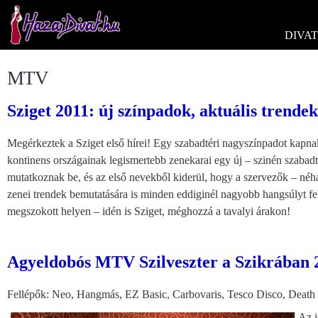
DIVAT
MTV
Sziget 2011: új színpadok, aktuális trendek
Megérkeztek a Sziget első hírei! Egy szabadtéri nagyszínpadot kapn
kontinens országainak legismertebb zenekarai egy új – szinén szabad
mutatkoznak be, és az első nevekből kiderül, hogy a szervezők – néhá
zenei trendek bemutatására is minden eddiginél nagyobb hangsúlyt fe
megszokott helyen – idén is Sziget, méghozzá a tavalyi árakon!
Agyeldobós MTV Szilveszter a Szikrában 
Fellépők: Neo, Hangmás, EZ Basic, Carbovaris, Tesco Disco, Deat
Az i