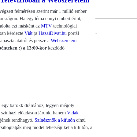
égzett felmérésen szerint már 1 millió ember
országon. Ha egy téma ennyi embert érint,
ndolta ezt másként az
MTV
technológiai
-
úban kérdezte
Viát
(a
HazaiDivat.hu
portál
tapasztalatairól és persze a
Webszerelem
pénteken :) a 13:00-kor
kezdődő
 – egy barokk drámához, legyen mégoly
 színházi előadáson járunk, hanem
Vidák
őjének rendhagyó,
Színésznők a kifutón
című
illogtatják meg modelltehetségüket a kifutón, a