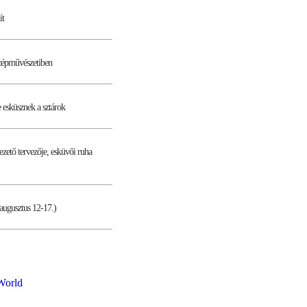
ít
zépművészetiben
e esküsznek a sztárok
ezető tervezője, esküvői ruha
augusztus 12-17.)
World