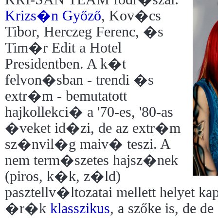
Krizs�n Győző
, Kov�cs
Tibor, Herczeg Ferenc, �s
Tim�r Edit a Hotel
Presidentben. A k�t
felvon�sban - trendi �s
extr�m - bemutatott
hajkollekci� a '70-es, '80-as
�veket id�zi, de az extr�m
sz�nvil�g maiv� teszi. A
nem term�szetes hajsz�nek
(piros, k�k, z�ld)
pasztellv�ltozatai mellett helyet ka
�r�k
klasszikus
, a szőke is, de d