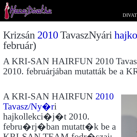
DIVAT
Krizsán
2010
TavaszNyári
hajko
február)
A KRI-SAN HAIRFUN 2010 TavaszNy
2010. februárjában mutatták be a
A KRI-SAN HAIRFUN
2010
Tavasz/Ny�r
i
hajkollekci�j�t 2010.
febru�rj�ban mutatt�k be a
KRI-SAN TEAM fodr�szai: