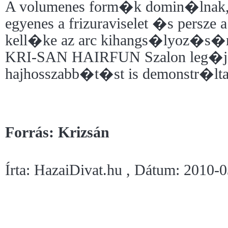
A volumenes form�k domin�lnak
egyenes a frizuraviselet �s persze a
kell�ke az arc kihangs�lyoz�s�
KRI-SAN HAIRFUN Szalon leg�ja
hajhosszabb�t�st is demonstr�lt
Forrás: Krizsán
Írta: HazaiDivat.hu , Dátum: 2010-