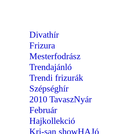
Divathír
Frizura
Mesterfodrász
Trendajánló
Trendi frizurák
Szépséghír
2010 TavaszNyár
Február
Hajkollekció
Kri-san showHAJó