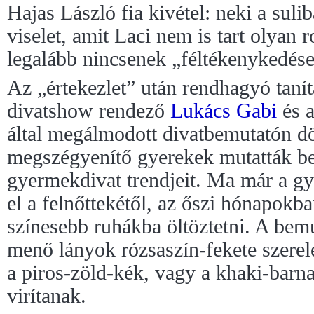
Hajas László fia kivétel: neki a sul
viselet, amit Laci nem is tart olyan r
legalább nincsenek „féltékenykedés
Az „értekezlet” után rendhagyó tanít
divatshow rendező
Lukács Gabi
és 
által megálmodott divatbemutatón dö
megszégyenítő gyerekek mutatták b
gyermekdivat trendjeit. Ma már a g
el a felnőttekétől, az őszi hónapokba
színesebb ruhákba öltöztetni. A bemu
menő lányok rózsaszín-fekete szerelé
a piros-zöld-kék, vagy a khaki-barna
virítanak.