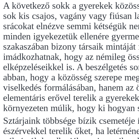
A következő sokk a gyerekek közössé
sok kis csajos, vagány vagy fiúsan l
srácokat elnézve semmi kétségük ne
minden igyekezetük ellenére gyerme
szakaszában bizony társaik mintáját 
imádkozhatnak, hogy az némileg öss
elképzeléseikkel is. A beszélgetés s
abban, hogy a közösség szerepe meg
viselkedés formálásában, hanem az ö
elementáris erővel terelik a gyerekek
környezeten múlik, hogy ki hogyan s
Sztárjaink többsége bízik csemetéje í
észérvekkel terelik őket, ha letérnén