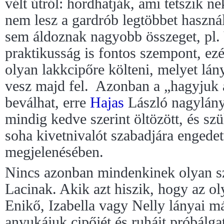
vélt útról: hordhatják, ami tetszik n
nem lesz a gardrób legtöbbet használ
sem áldoznak nagyobb összeget, pl.
praktikusság is fontos szempont, ez
olyan lakkcipőre költeni, melyet l
vesz majd fel. Azonban a „hagyjuk a
beválhat, erre
Hajas
László nagylányá
mindig kedve szerint öltözött, és szü
soha kivetnivalót szabadjára engede
megjelenésében.
Nincs azonban mindenkinek olyan sz
Lacinak. Akik azt hiszik, hogy az o
Enikő, Izabella vagy Nelly lányai m
anyukájuk cipőjét és ruháit próbálga