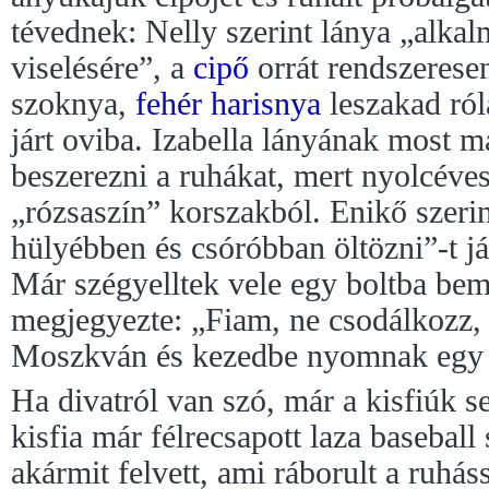
tévednek: Nelly szerint lánya „alkal
viselésére”, a
cipő
orrát rendszerese
szoknya,
fehér
harisnya
leszakad ról
járt oviba. Izabella lányának most m
beszerezni a ruhákat, mert nyolcéves
„rózsaszín” korszakból. Enikő szerin
hülyébben és csóróbban öltözni”-t já
Már szégyelltek vele egy boltba bem
megjegyezte: „Fiam, ne csodálkozz,
Moszkván és kezedbe nyomnak egy 
Ha divatról van szó, már a kisfiúk s
kisfia már félrecsapott laza baseball
akármit felvett, ami ráborult a ruhá