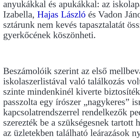
anyukákkal és apukákkal: az iskola
Izabella,
Hajas László
és Vadon János
sztárunk nem kevés tapasztalatát öss
gyerkőcének köszönheti.
Beszámolóik szerint az első mellbe
iskolaszerlistával való találkozás vol
szinte mindenkinél kiverte biztosíté
passzolta egy írószer „nagykeres” i
kapcsolatrendszerrel rendelkezők pe
szerezték be a szükségesnek tartott
az üzletekben található leárazások ny