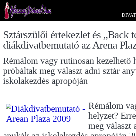
DIVAT
Sztárszülői értekezlet és „Back 
diákdivatbemutató az Arena Pla
Rémálom vagy rutinosan kezelhető h
próbáltak meg választ adni sztár an
iskolakezdés apropóján
Rémálom vag
helyzet? Erre
meg választ 
apukák az iskolakezdés apropóján 