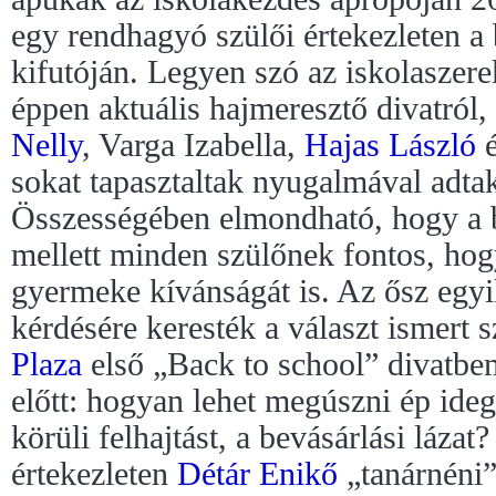
egy rendhagyó szülői értekezleten a
kifutóján. Legyen szó az iskolaszere
éppen aktuális hajmeresztő divatról,
Nelly
, Varga Izabella,
Hajas László
sokat tapasztaltak nyugalmával adtak
Összességében elmondható, hogy a b
mellett minden szülőnek fontos, hog
gyermeke kívánságát is. Az ősz egyi
kérdésére keresték a választ ismert 
Plaza
első „Back to school” divatbe
előtt: hogyan lehet megúszni ép ide
körüli felhajtást, a bevásárlási láza
értekezleten
Détár Enikő
„tanárnéni”