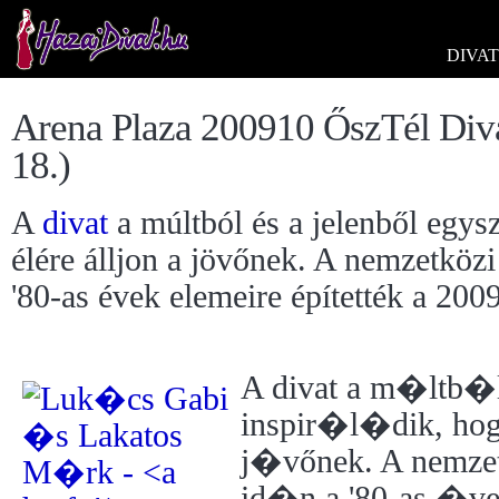
DIVAT
Arena Plaza 200910 ŐszTél Divat
18.)
A
divat
a múltból és a jelenből egysz
élére álljon a jövőnek. A nemzetközi
'80-as évek elemeire építették a 200
A divat a m�ltb�l
inspir�l�dik, ho
j�vőnek. A nemze
id�n a '80-as �v