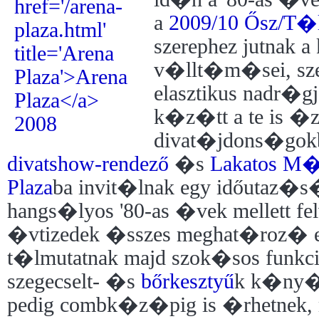
a
2009/10 Ősz/T�
szerephez jutnak a
v�llt�m�sei, sze
elasztikus nadr�gj
k�z�tt a te is �z
divat�jdons�go
divatshow-rendező
�s
Lakatos M
Plaza
ba invit�lnak egy időutaz�s
hangs�lyos '80-as �vek mellett fe
�vtizedek �sszes meghat�roz� 
t�lmutatnak majd szok�sos funkc
szegecselt- �s
bőr
kesztyű
k k�ny�
pedig combk�z�pig is �rhetnek