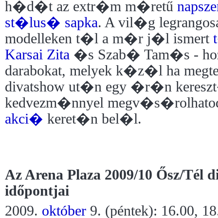
h�d�t az extr�m m�retű
napsz
st�lus�
sapka
. A vil�g legrango
modelleken t�l a m�r j�l ismert
Karsai Zita
�s Szab� Tam�s - hozz
darabokat, melyek k�z�l ha megtet
divatshow ut�n egy �r�n keresz
kedvezm�nnyel megv�s�rolhatod
akci�
keret�n bel�l.
Az Arena Plaza 2009/10 Ősz/Tél 
időpontjai
2009.
október
9. (péntek): 16.00, 18