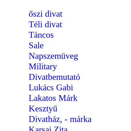
őszi divat
Téli divat
Táncos
Sale
Napszemüveg
Military
Divatbemutató
Lukács Gabi
Lakatos Márk
Kesztyű
Divatház, - márka
Karsai Zita