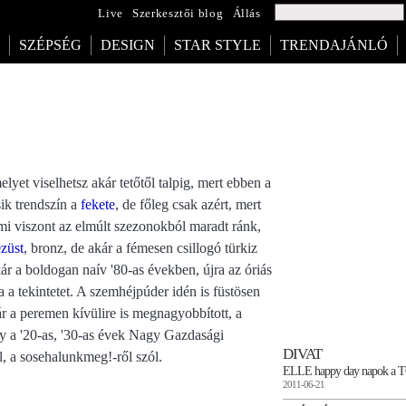
Live
Szerkesztői blog
Állás
SZÉPSÉG
DESIGN
STAR STYLE
TRENDAJÁNLÓ
elyet viselhetsz akár tetőtől talpig, mert ebben a
ik trendszín a
fekete
, de főleg csak azért, mert
mi viszont az elmúlt szezonokból maradt ránk,
ezüst
, bronz, de akár a fémesen csillogó türkiz
ár a boldogan naív '80-as években, újra az óriás
 a tekintetet. A szemhéjpúder idén is füstösen
r a peremen kívülire is megnagyobbított, a
y a '20-as, '30-as évek Nagy Gazdasági
DIVAT
ól, a sosehalunkmeg!-ről szól.
ELLE happy day napok a
2011-06-21