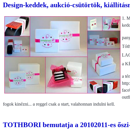
Design-keddek, aukció-csütörtök, kiállítás
1. M
kedd
pany
Tóth
LAON
a K
a té
http
face
outf
fogok kinézni... a reggel csak a start, valahonnan indulni kell.
TOTHBORI bemutatja a 20102011-es őszi-té