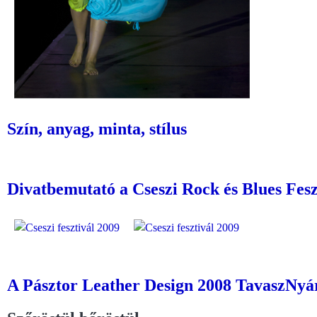
Szín, anyag, minta, stílus
Divatbemutató a Cseszi Rock és Blues Feszt
A Pásztor Leather Design 2008 TavaszNyá