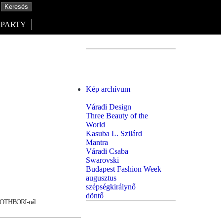
PARTY
Kép archívum
Váradi Design
Three Beauty of the
World
Kasuba L. Szilárd
Mantra
Váradi Csaba
Swarovski
Budapest Fashion Week
augusztus
szépségkirálynő
döntő
 TOTHBORI-nál