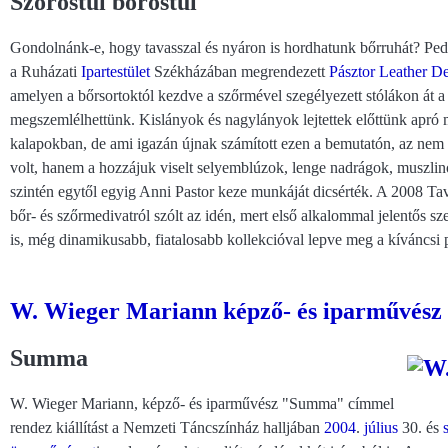
Szőröstül bőröstül
Gondolnánk-e, hogy tavasszal és nyáron is hordhatunk bőrruhát? Pedi
a Ruházati
Ipartestület
Székházában megrendezett
Pásztor Leather D
amelyen a bőrsortoktól kezdve a szőrmével szegélyezett stólákon át
megszemlélhettünk. Kislányok és nagylányok lejtettek előttünk apró
kalapokban, de ami igazán újnak számított ezen a bemutatón, az nem
volt, hanem a hozzájuk viselt selyemblúzok, lenge nadrágok, muszlin
szintén egytől egyig Anni Pastor keze munkáját dicsérték. A 2008 Ta
bőr- és szőrmedivatról szólt az idén, mert első alkalommal jelentős 
is, még dinamikusabb, fiatalosabb kollekcióval lepve meg a kíváncsi
W. Wieger Mariann képző- és iparművész k
Summa
W. Wieger Mariann, képző- és iparművész "Summa" címmel
rendez kiállítást a Nemzeti Táncszínház halljában
2004
.
július
30. és