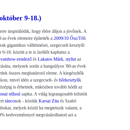
október 9-18.)
erre inspirálódik, hogy élére álljon a jövőnek. A
0-as évek elemeire építették a
2009/10 Ősz/Tél
i
zak gigantikus válltömései, szegecselt kesztyűi
 9-18. között a te is ízelítőt kaphatsz a
ivatshow-rendező
és
Lakatos Márk
,
stylist
az
zására, melynek során a hangsúlyos '80-as évek
zedek összes meghatározó eleme. A kiegészítők
kon, mivel idén a szegecselt- és
bőr
kesztyű
k
zépig is érhetnek, miközben tovább hódít az
onai stílusú
sapka. A világ legrangosabb kifutóit
ert
táncos
ok - köztük
Karsai Zita
és Szabó
abokat, melyek közül ha megtetszik valami, a
20% kedvezménnyel megvásárolhatod azt a