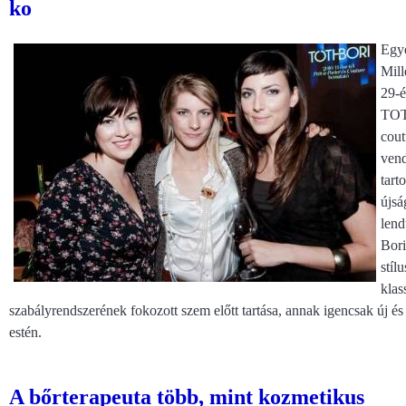
ko
Egye
Mill
29-é
TOTH
cout
vend
tart
újsá
lend
Bori
stíl
klas
szabályrendszerének fokozott szem előtt tartása, annak igencsak új é
estén.
A bőrterapeuta több, mint kozmetikus