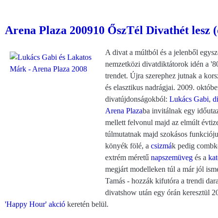
Arena Plaza 200910 ŐszTél Divathét lesz (
A divat a múltból és a jelenből egysz
nemzetközi divatdiktátorok idén a '8
trendet. Újra szerephez jutnak a kors
és elasztikus nadrágjai. 2009. október
divatújdonságokból:
Lukács Gabi
,
d
Arena Plaza
ba invitálnak egy időuta
mellett felvonul majd az elmúlt évti
túlmutatnak majd szokásos funkcióju
könyék fölé, a
csizmá
k pedig combkö
extrém méretű
napszemüveg
és a
kat
megjárt modelleken túl a már jól ism
Tamás - hozzák kifutóra a trendi dar
divatshow után egy órán keresztül 
'Happy Hour' akció
keretén belül.