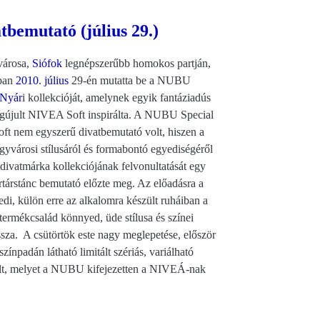
bemutató (július 29.)
városa,
Siófok
legnépszerűbb homokos partján,
ban
2010
.
július
29-én mutatta be a NUBU
/Nyár
i kollekcióját, amelynek egyik fantáziadús
egújult NIVEA Soft inspirálta. A NUBU Special
t nem egyszerű divatbemutató volt, hiszen a
gyvárosi stílusáról és formabontó egyediségéről
divatmárka kollekciójának felvonultatását egy
rtárstánc bemutató előzte meg. Az előadásra a
di, külön erre az alkalomra készült ruháiban a
ermékcsalád könnyed, üde stílusa és színei
sza. A csütörtök este nagy meglepetése, először
zínpadán látható limitált szériás, variálható
lt, melyet a NUBU kifejezetten a NIVEÁ-nak