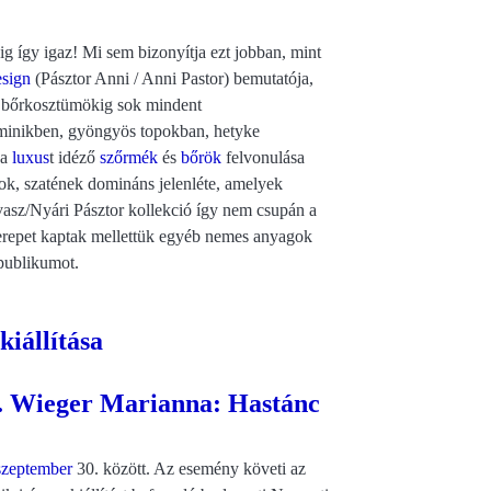
g így igaz! Mi sem bizonyítja ezt jobban, mint
esign
(Pásztor Anni / Anni Pastor) bemutatója,
 a bőrkosztümökig sok mindent
 minikben, gyöngyös topokban, hetyke
 a
luxus
t idéző
szőrmék
és
bőrök
felvonulása
ok, szatének domináns jelenléte, amelyek
vasz/Nyári Pásztor kollekció így nem csupán a
szerepet kaptak mellettük egyéb nemes anyagok
 publikumot.
iállítása
szeptember
30. között. Az esemény követi az