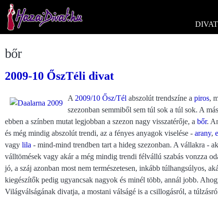
DIVAT
bőr
2009-10 ŐszTéli divat
A
2009/10 Ősz/Tél
abszolút trendszíne a
piros
, m
szezonban semmiből sem túl sok a túl sok. A más
ebben a színben mutat legjobban a szezon nagy visszatérője, a
bőr
. A
és még mindig abszolút trendi, az a fényes anyagok viselése -
arany
,
vagy
lila
- mind-mind trendben tart a hideg szezonban. A vállakra - ak
válltömések vagy akár a még mindig trendi félvállú szabás vonzza oda
jó, a száj azonban most nem természetesen, inkább túlhangsúlyos, aká
kiegészítők pedig ugyancsak nagyok és minél több, annál jobb. Ahog
Világválságának divatja, a mostani válságé is a csillogásról, a túlzásr