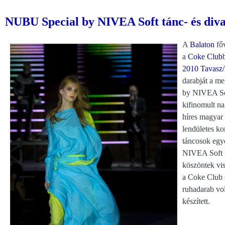
NUBU Special by NIVEA Soft tánc- és divat
A
Balaton
fő
a
Coke Club
2010 Tavasz
darabját a m
by NIVEA Sof
kifinomult na
híres magyar 
lendületes ko
táncosok egye
NIVEA Soft t
köszöntek vis
a Coke Club s
ruhadarab vo
készített.