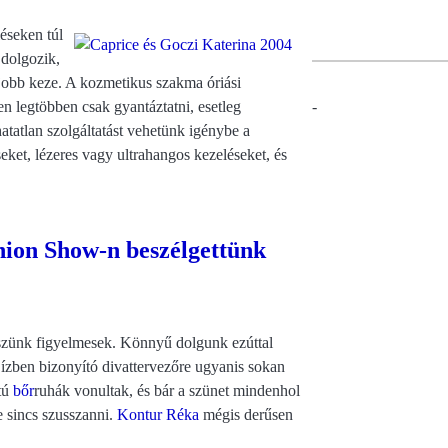
éseken túl
 dolgozik,
z jobb keze. A kozmetikus szakma óriási
-
n legtöbben csak gyantáztatni, esetleg
atatlan szolgáltatást vehetünk igénybe a
et, lézeres vagy ultrahangos kezeléseket, és
hion Show-n beszélgettünk
szünk figyelmesek. Könnyű dolgunk ezúttal
b ízben bizonyító divattervezőre ugyanis sokan
atú
bőr
ruhák vonultak, és bár a szünet mindenhol
 sincs szusszanni.
Kontur Réka
mégis derűsen