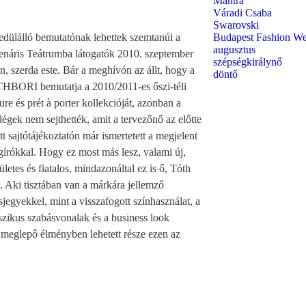
Mantra
Váradi Csaba
Swarovski
dülálló bemutatónak lehettek szemtanúi a
Budapest Fashion W
augusztus
enáris Teátrumba látogatók 2010. szeptember
szépségkirálynő
n, szerda este. Bár a meghívón az állt, hogy a
döntő
BORI bemutatja a 2010/2011-es őszi-téli
ure és prét à porter kollekcióját, azonban a
égek nem sejthették, amit a tervezőnő az előtte
ott sajtótájékoztatón már ismertetett a megjelent
gírókkal. Hogy ez most más lesz, valami új,
ületes és fiatalos, mindazonáltal ez is ő, Tóth
. Aki tisztában van a márkára jellemző
usjegyekkel, mint a visszafogott színhasználat, a
szikus szabásvonalak és a business look
s meglepő élményben lehetett része ezen az