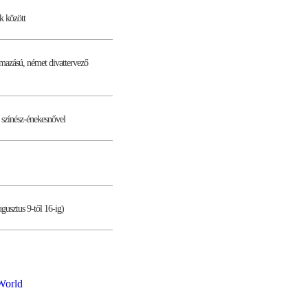
k között
mazású, német divattervező
, színész-énekesnővel
ugusztus 9-től 16-ig)
World