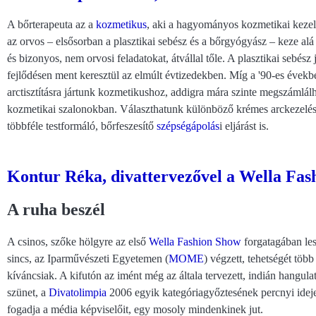
A bőrterapeuta az a
kozmetikus
, aki a hagyományos kozmetikai kezel
az orvos – elsősorban a plasztikai sebész és a bőrgyógyász – keze alá
és bizonyos, nem orvosi feladatokat, átvállal tőle. A plasztikai sebés
fejlődésen ment keresztül az elmúlt évtizedekben. Míg a '90-es évekbe
arctisztításra jártunk kozmetikushoz, addigra mára szinte megszámlálh
kozmetikai szalonokban. Választhatunk különböző krémes arckezelések
többféle testformáló, bőrfeszesítő
szépségápolás
i eljárást is.
Kontur Réka, divattervezővel a Wella Fas
A ruha beszél
A csinos, szőke hölgyre az első
Wella Fashion Show
forgatagában le
sincs, az Iparművészeti Egyetemen (
MOME
) végzett, tehetségét töb
kíváncsiak. A kifutón az imént még az általa tervezett, indián hangul
szünet, a
Divatolimpia
2006 egyik kategóriagyőztesének percnyi ideje
fogadja a média képviselőit, egy mosoly mindenkinek jut.