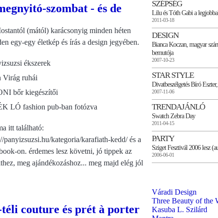
SZÉPSÉG
megnyitó-szombat - és de
Lilu és Tóth Gabi a legjobba
2011-03-18
ostantól (mától) karácsonyig minden héten
DESIGN
en egy-egy életkép és írás a design jegyében.
Bianca Koczan, magyar szár
bemutója
2007-10-23
izsuzsi ékszerek
STAR STYLE
 Virág ruhái
Divatbeszélgetés Bíró Eszter
I bőr kiegészítői
2007-11-06
TRENDAJÁNLÓ
ÉK LÓ fashion pub-ban fotózva
Swatch Zebra Day
2011-04-15
ma itt található:
PARTY
://panyizsuzsi.hu/kategoria/karafiath-kedd/ és a
Sziget Fesztivál 2006 lesz (a
book-on. érdemes lesz követni, jó tippek az
2006-06-01
ithez, meg ajándékozáshoz... meg majd elég jól
Váradi Design
Three Beauty of the 
li couture és prét à porter
Kasuba L. Szilárd