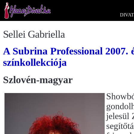
DIVAT
Sellei Gabriella
A Subrina Professional 2007. é
színkollekciója
Szlovén-magyar
Showból
gondolh
jelesül 
segítőt