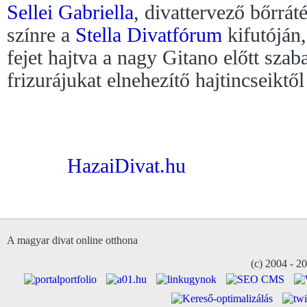
Sellei Gabriella
, divattervező bőrrát
színre a
Stella Divatfórum
kifutóján,
fejet hajtva a nagy Gitano előtt sza
frizurájukat elnehezítő hajtincseiktő
HazaiDivat.hu
A magyar divat online otthona
(c) 2004 - 2