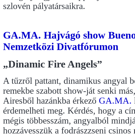
szlovén pályatársaikra.
GA.MA. Hajvágó show Buenos 
Nemzetközi Divatfórumon
„Dinamic Fire Angels”
A tűzről pattant, dinamikus angyal b
remekbe szabott show-ját senki más
Airesből hazánkba érkező
GA.MA.
érdemelheti meg. Kérdés, hogy a cí
mégis többesszám, angyalból mindjá
hozzávesszük a fodrászzseni csinos m