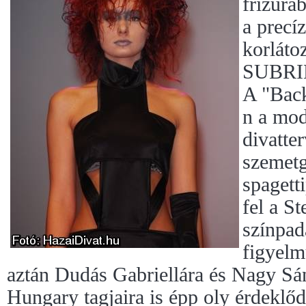
frizura
a precí
korláto
SUBRIN
A "Back
n a mod
divatte
szemetg
spagett
fel a S
színpad
figyelm
aztán Dudás Gabriellára és Nagy 
Hungary tagjaira is épp oly érdeklőd