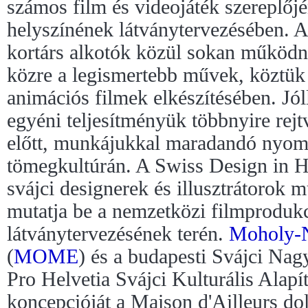
számos film és videojáték szereplőj
helyszínének látványtervezésében. A
kortárs alkotók közül sokan működ
közre a legismertebb művek, köztük
animációs filmek elkészítésében. Jól
egyéni teljesítményük többnyire rej
előtt, munkájukkal maradandó nyom
tömegkultúrán. A Swiss Design in H
svájci designerek és illusztrátorok 
mutatja be a nemzetközi filmproduk
látványtervezésének terén.
Moholy-N
(
MOME
) és a budapesti Svájci Nag
Pro Helvetia Svájci Kulturális Alapí
koncepcióját a Maison d'Ailleurs do