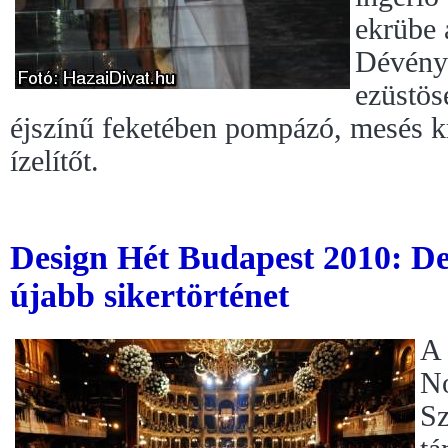
ekrübe 
Dévényi
ezüstös
éjszínű feketében pompázó, mesés k
ízelítőt.
Design Hét Budapest 2010: Des
újabb sikertörténet
A 
No
Sz