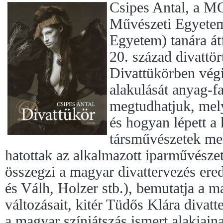
Csipes Antal, a
Művészeti Egyetem
Egyetem) tanára átf
20. század divattör
Divattükörben végi
alakulását anyag-f
megtudhatjuk, mely
és hogyan lépett a 
társművészetek me
hatottak az alkalmazott iparművészet
összegzi a magyar divattervezés er
és Válh, Holzer stb.), bemutatja a m
változásait, kitér Tüdős Klára divat
a magyar színjátszás ismert alakjain