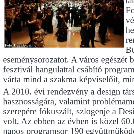
tá
Fo
vé
he
re
Bu
eseménysorozatot. A város egészét 
fesztivál hangulattal csábító progra
várta mind a szakma képviselőit, m
A 2010. évi rendezvény a design tár
hasznosságára, valamint problémame
szerepére fókuszált, szlogenje a Des
volt. Az ebben az évben is közel 60
napos programsor 190 együttműködő 