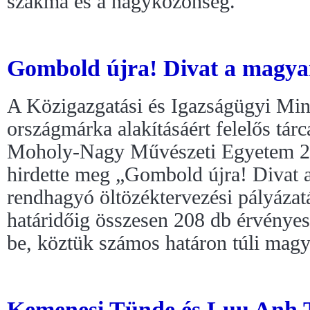
szakma és a nagyközönség.
Gombold újra! Divat a magya
A Közigazgatási és Igazságügyi Min
országmárka alakításáért felelős tár
Moholy-Nagy Művészeti Egyetem 20
hirdette meg „Gombold újra! Divat 
rendhagyó öltözéktervezési pályázat
határidőig összesen 208 db érvényes
be, köztük számos határon túli magy
Kemenesi Tünde és Luu Anh 