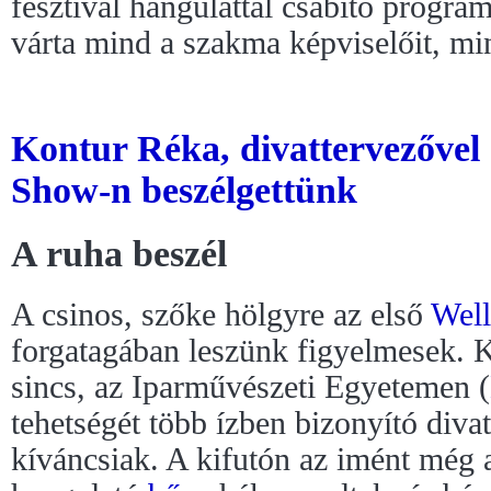
fesztivál hangulattal csábító progra
várta mind a szakma képviselőit, m
Kontur Réka, divattervezővel
Show-n beszélgettünk
A ruha beszél
A csinos, szőke hölgyre az első
Wel
forgatagában leszünk figyelmesek. 
sincs, az Iparművészeti Egyetemen (
tehetségét több ízben bizonyító diva
kíváncsiak. A kifutón az imént még az