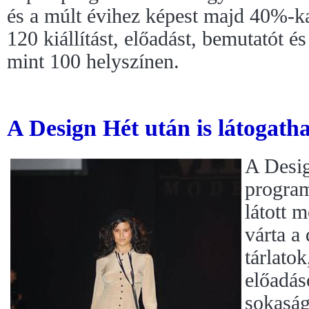
és a múlt évihez képest majd 40%-ka
120 kiállítást, előadást, bemutatót é
mint 100 helyszínen.
A Design Hét után is látogat
A Desig
progra
látott 
várta a
tárlato
előadá
sokaságá