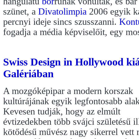
hangulatú
bőr
ruhák vonultak, és bár
szünet, a
Divatolimpia
2006 egyik k
percnyi ideje sincs szusszanni.
Kont
fogadja a média képviselőit, egy mo
Swiss Design in Hollywood kiál
Galériában
A mozgóképipar a modern korszak
kultúrájának egyik legfontosabb alak
Kevesen tudják, hogy az elmúlt
évtizedekben több svájci születésű il
kötődésű művész nagy sikerrel vett r