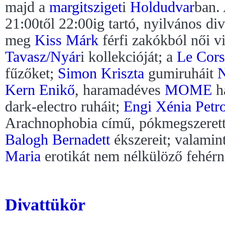
majd a
margitsziget
i
Holdudvar
ban.
21:00től 22:00ig tartó, nyilvános di
meg
Kiss Márk
férfi zakókból női vi
Tavasz/Nyár
i kollekcióját; a
Le Cors
fűzőket;
Simon Kriszta
gumiruháit
N
Kern Enikő
, haramadéves
MOME
ha
dark-electro ruháit;
Engi Xénia Petro
Arachnophobia című, pókmegszerette
Balogh Bernadett
ékszereit; valamin
Maria
erotikát nem nélkülöző fehérn
Divattükör