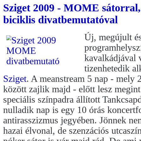
Sziget 2009 - MOME sátorral,
biciklis divatbemutatóval
Új, megújult é
programhelyszí
kavalkádjával 
tizenhetedik al
Sziget
. A meanstream 5 nap - mely 
között zajlik majd - előtt lesz megi
speciális színpadra állított Tankcsap
nulladik nap is egy 10 órás koncert
antirasszizmus jegyében. Jönnek nem
hazai élvonal, de szenzációs utcaszín