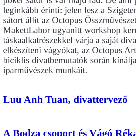
póker sátor is vár majd rád. De ami 
leginkább érinti: jelen lesz a Szigete
sátort állít az Octopus Összművészet
MakettLabor ugyanitt workshop kere
táskaalkatrészekkel várja a saját diva
elkészíteni vágyókat, az Octopus A
biciklis divatbemutatók során kínálj
iparművészek munkáit.
Luu Anh Tuan, divattervező
A Bodza csoport és Vágó Réka