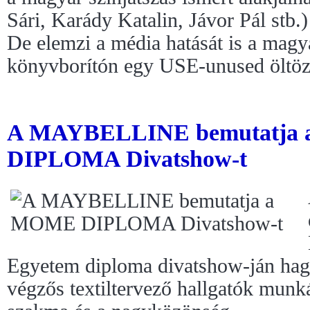
Sári, Karády Katalin, Jávor Pál stb.)
De elemzi a média hatását is a magya
könyvborítón egy USE-unused öltözet
A MAYBELLINE bemutatja
DIPLOMA Divatshow-t
Egyetem diploma divatshow-ján ha
végzős textiltervező hallgatók munk