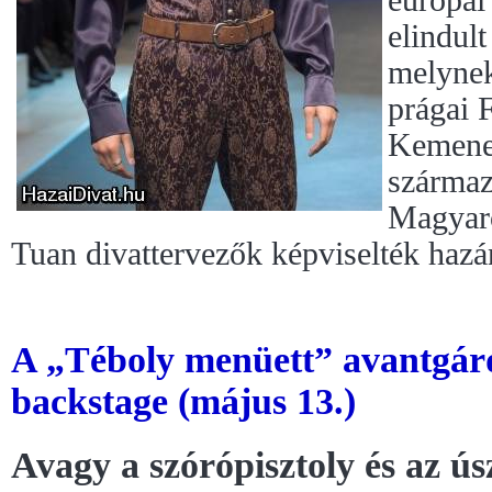
európai
elindult
melynek
prágai 
Kemenes
származ
Magyar
Tuan divattervezők képviselték hazá
A „Téboly menüett” avantgár
backstage (május 13.)
Avagy a szórópisztoly és az ú