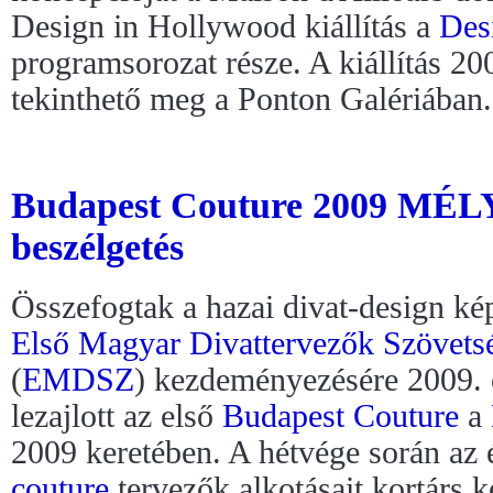
Design in Hollywood kiállítás a
Des
programsorozat része. A kiállítás 20
tekinthető meg a Ponton Galériában.
Budapest Couture 2009 MÉLY
beszélgetés
Összefogtak a hazai divat-design kép
Első Magyar Divattervezők Szövets
(
EMDSZ
) kezdeményezésére 2009. 
lezajlott az első
Budapest Couture
a
2009 keretében. A hétvége során a
couture
tervezők alkotásait kortárs