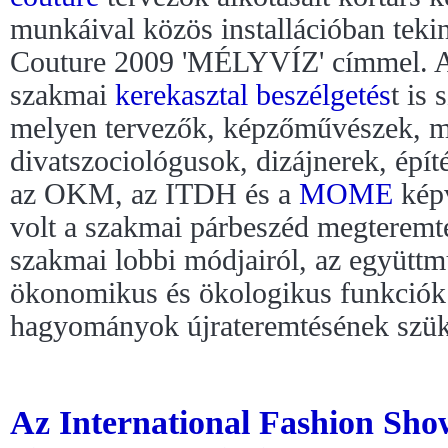
munkáival közös installációban teki
Couture 2009 'MÉLYVÍZ' címmel. A 
szakmai
kerekasztal beszélgetés
t is
melyen tervezők, képzőművészek, m
divatszociológusok, dizájnerek, épí
az OKM, az ITDH és a
MOME
képv
volt a szakmai párbeszéd megteremté
szakmai lobbi módjairól, az együttm
ökonomikus és ökologikus funkciók 
hagyományok újrateremtésének szük
Az International Fashion Sho