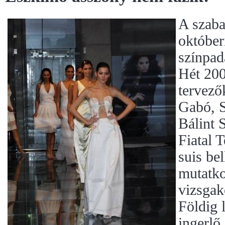
A szaba
októbe
színpad
Hét 200
tervező
Gabó, S
Bálint 
Fiatal 
suis bel
mutatko
vizsgak
Földig 
ingerlő