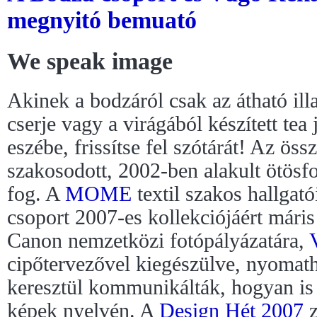
megnyitó bemuató
We speak image
Akinek a bodzáról csak az átható ill
cserje vagy a virágából készített tea 
eszébe, frissítse fel szótárát! Az ö
szakosodott, 2002-ben alakult ötösfo
fog. A
MOME
textil szakos hallgat
csoport 2007-es kollekciójáért máris
Canon nemzetközi fotópályázatára,
cipőtervezővel kiegészülve, nyomat
keresztül kommunikálták, hogyan is
képek nyelvén. A
Design Hét 2007
z