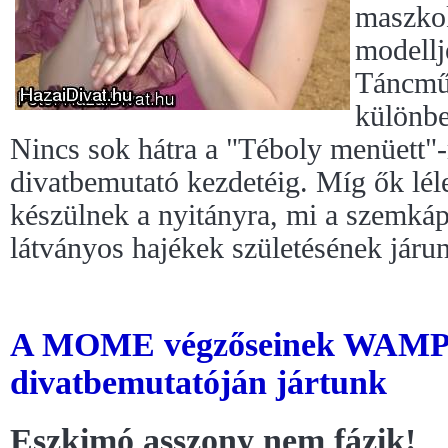
maszko
modellj
Táncmű
különbe
Nincs sok hátra a "Téboly menüett"-r
divatbemutató kezdetéig. Míg ők léle
készülnek a nyitányra, mi a szemká
látványos hajékek születésének járu
A MOME végzőseinek WAMP-
divatbemutatóján jártunk
Eszkimó asszony nem fázik!