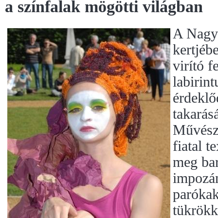
a színfalak mögötti világban
A Nagy
kertjéb
virító 
labirin
érdeklő
takará
Művész
fiatal t
meg bar
impozá
paróka
tükrökke