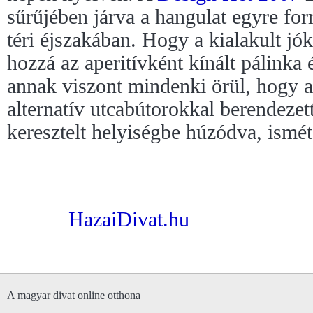
sűrűjében járva a hangulat egyre for
téri éjszakában. Hogy a kialakult j
hozzá az aperitívként kínált pálinka é
annak viszont mindenki örül, hogy a
alternatív utcabútorokkal berendeze
keresztelt helyiségbe húzódva, ismét t
HazaiDivat.hu
A magyar divat online otthona