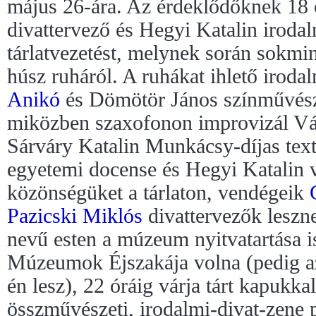
május 26-ára. Az érdeklődőknek 18 
divattervező és Hegyi Katalin iroda
tárlatvezetést, melynek során sokmind
húsz ruháról. A ruhákat ihlető irod
Anikó
és Dömötör János színművész
miközben szaxofonon improvizál Váz
Sárváry Katalin Munkácsy-díjas tex
egyetemi docense és Hegyi Katalin 
közönségüket a tárlaton, vendégeik
Pazicski Miklós
divattervezők leszn
nevű esten a múzeum nyitvatartása is
Múzeumok Éjszakája volna (pedig az
én lesz), 22 óráig várja tárt kapukka
összművészeti, irodalmi-divat-zene 