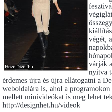
fesztivá
végiglát
összegy
kiállítá
végét, 
napokba
hónapok
várják 
nyitva t
érdemes újra és újra ellátogatni a D
weboldalára is, ahol a programokon 
mellett minivideókat is meg lehet tek
http://designhet.hu/videok