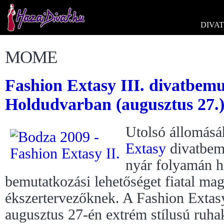
DIVAT
MOME
Fashion Extasy III. divatbemu
Holdudvarban (augusztus 27.
Utolsó állomásá
Extasy
divatbemu
nyár folyamán h
bemutatkozási lehetőséget fiatal ma
ékszertervezőknek. A Fashion Extasy
augusztus 27-én extrém stílusú ruh