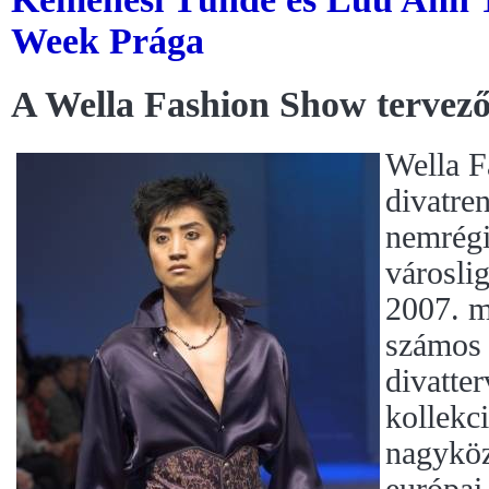
Week Prága
A Wella Fashion Show tervező
Wella F
divatre
nemrégi
városli
2007. m
számos 
divatte
kollekc
nagyköz