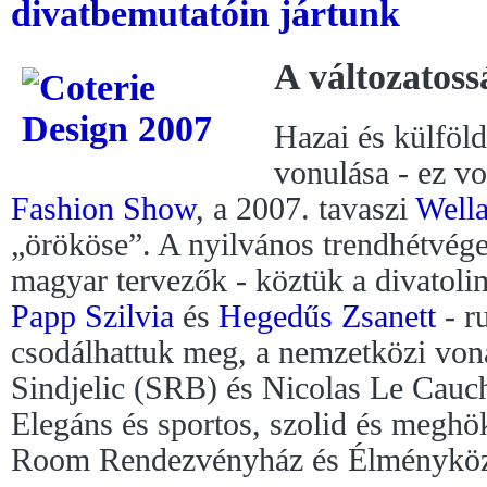
divatbemutatóin jártunk
A változatos
Hazai és külföl
vonulása - ez vo
Fashion Show
, a 2007. tavaszi
Well
„örököse”. A nyilvános trendhétvége
magyar tervezők - köztük a divatol
Papp Szilvia
és
Hegedűs Zsanett
- r
csodálhattuk meg, a nemzetközi von
Sindjelic (SRB) és Nicolas Le Cauch
Elegáns és sportos, szolid és meghök
Room Rendezvényház és Élményközpo