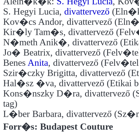
Aleln�k�k:
S. Hegyi Lucia
, Kov
S. Hegyi Lucia,
divattervező
(Eln�k
Kov�cs Andor, divattervező (Eln�
Kir�ly Tam�s, divattervező (Felv
N�meth Anik�, divattervező (Etik
Jo� Beatrix, divattervező (Felv�tel
Benes
Anita
, divattervező (Felv�tel
Szir�czky Brigitta, divattervező (Et
Hal�sz �va, divattervező (Etikai b
Kons�nszky D�ra, divattervező (
tag)
L�ber Barbara, divattervező (Sz�m
Forr�s: Budapest Couture