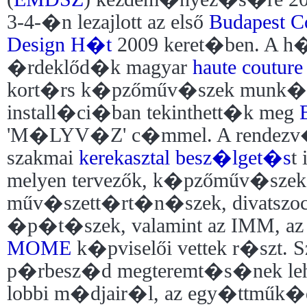
3-4-�n lezajlott az első
Budapest C
Design H�t
2009 keret�ben. A h
�rdeklőd�k magyar
haute couture
kort�rs k�pzőműv�szek munk�
install�ci�ban tekinthett�k meg
'M�LYV�Z' c�mmel. A rendezv�
szakmai
kerekasztal besz�lget�s
t
melyen tervezők, k�pzőműv�szek
műv�szett�rt�n�szek, divatszoc
�p�t�szek, valamint az IMM, a
MOME
k�pviselői vettek r�szt. S
p�rbesz�d megteremt�s�nek leh
lobbi m�djair�l, az egy�ttműk�