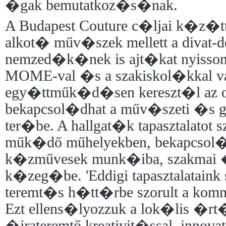
�gak bemutatkoz�s�nak.
A Budapest Couture c�ljai k�z�tt
alkot� műv�szek mellett a divat-d
nemzed�k�nek is ajt�kat nyisso
MOME-val �s a szakiskol�kkal 
egy�ttműk�d�sen kereszt�l az o
bekapcsol�dhat a műv�szeti �s 
ter�be. A hallgat�k tapasztalatot 
műk�dő műhelyekben, bekapcsol�d
k�zművesek munk�iba, szakmai �
k�zeg�be. 'Eddigi tapasztalataink
teremt�s h�tt�rbe szorult a k
Ezt ellens�lyozzuk a lok�lis �r
�jrateremtő kreativit�ssal, innova