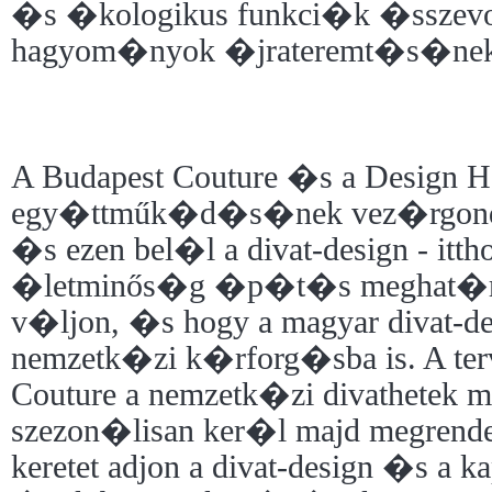
�s �kologikus funkci�k �ssze
hagyom�nyok �jrateremt�s�ne
A Budapest Couture �s a Design 
egy�ttműk�d�s�nek vez�rgondo
�s ezen bel�l a divat-design - ittho
�letminős�g �p�t�s meghat
v�ljon, �s hogy a magyar divat-d
nemzetk�zi k�rforg�sba is. A terv
Couture a nemzetk�zi divathetek 
szezon�lisan ker�l majd megrende
keretet adjon a divat-design �s 