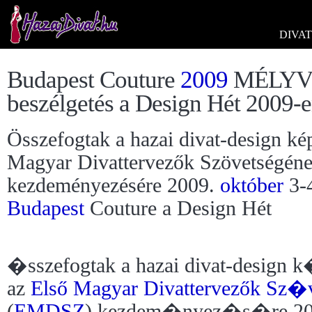
DIVAT
Budapest Couture
2009
MÉLYVÍZ
beszélgetés a Design Hét 2009-
Összefogtak a hazai divat-design kép
Magyar Divattervezők Szövetségé
kezdeményezésére 2009.
október
3-4
Budapest
Couture a Design Hét
�sszefogtak a hazai divat-design 
az
Első Magyar Divattervezők S
(
EMDSZ
) kezdem�nyez�s�re 20