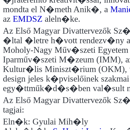
mondta el N�meth Anik�, a
Mani
az
EMDSZ
aleln�ke.
Az Első Magyar Divattervezők S
�ltal �letre h�vott rendezv�ny a
Moholy-Nagy Műv�szeti Egyetem
Iparműv�szeti M�zeum (IMM), a
Kultur�lis Miniszt�rium (OKM), va
design jeles k�pviselőinek szakmai
egy�ttműk�d�s�ben val�sult 
Az Első Magyar Divattervezők S
tagjai:
Eln�k: Gyulai Mih�ly