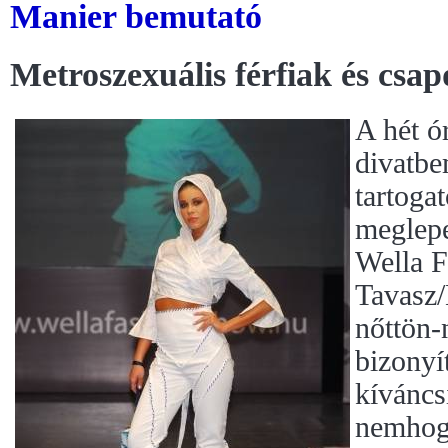
Manier bemutató
Metroszexuális férfiak és csap
A hét ó
divatb
tartoga
meglepe
Wella 
Tavasz
nőttön-
bizonyí
kíváncs
nemhog