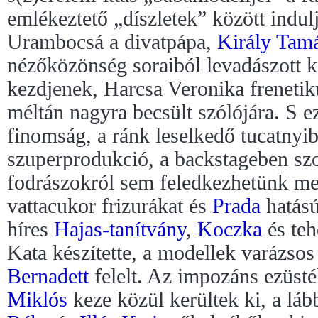
emlékeztető „díszletek” között indulj
Urambocsá a divatpápa,
Király Tam
nézőközönség soraiból levadászott k
kezdjenek, Harcsa Veronika freneti
méltán nagyra becsült szólójára. S 
finomság, a ránk leselkedő tucatnyi
szuperprodukció, a backstageben sz
fodrászokról sem feledkezhetünk me
vattacukor frizurákat és
Prada
hatású
híres
Hajas-tanítvány
,
Koczka
és teh
Kata készítette, a modellek varázso
Bernadett
felelt. Az impozáns ezüsté
Miklós
keze közül kerültek ki, a láb