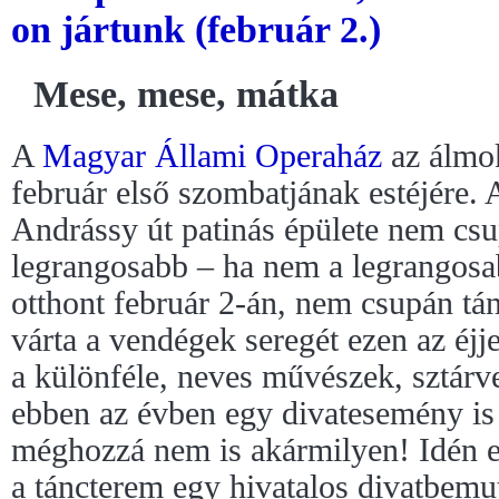
on jártunk (február 2.)
Mese, mese, mátka
A
Magyar Állami Operaház
az álmok
február első szombatjának estéjére.
Andrássy út patinás épülete nem csu
legrangosabb – ha nem a legrangosab
otthont február 2-án, nem csupán tá
várta a vendégek seregét ezen az éjj
a különféle, neves művészek, sztárv
ebben az évben egy divatesemény is 
méghozzá nem is akármilyen! Idén e
a táncterem egy hivatalos divatbemut