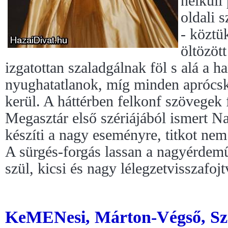
nélküli
oldali 
- köztü
öltözöt
izgatottan szaladgálnak föl s alá a 
nyughatatlanok, míg minden aprócsk
kerül. A háttérben felkonf szövegek
Megasztár első szériájából ismert 
készíti a nagy eseményre, titkot nem
A sürgés-forgás lassan a nagyérdemű 
szül, kicsi és nagy lélegzetvisszafoj
KeMENesi, Márton-Végső, Szir