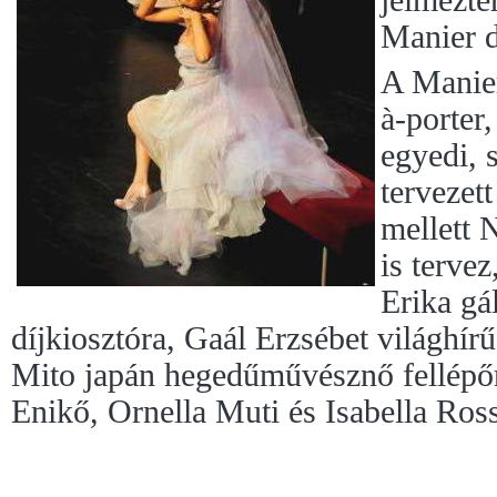
Manier d
A Manier
à-porter,
egyedi, 
tervezet
mellett 
is terve
Erika gá
díjkiosztóra, Gaál Erzsébet világhí
Mito japán hegedűművésznő fellépőr
Enikő, Ornella Muti és Isabella Ross