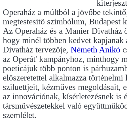
kiterjesz
Operaház a múltból a jövőbe tekintő
megtestesítő szimbólum, Budapest k
Az Operaház és a Manier Divatház ö
hogy minél többen kedvet kapjanak 
Divatház tervezője,
Németh Anikó
c
az Operát' kampányhoz, minthogy m
poeticájuk több ponton is párhuzamba
előszeretettel alkalmazza történelmi
sziluettjeit, kézműves megoldásait, e
az innovációnak, kísérletezésnek is 
társművészetekkel való együttműköd
szemlélet.