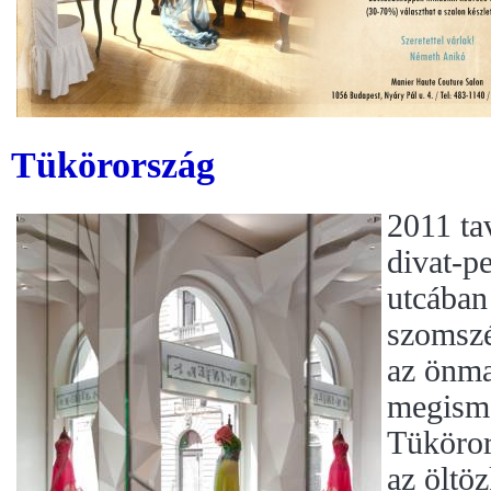
Tükörország
2011 ta
divat-p
utcában
szomszé
az önma
megisme
Tüköror
az öltö