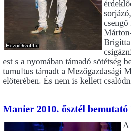
érdeklő
sorjázó
csengő
Márton
Brigitt
csigázn
est s a nyomában támadó sötétség be
tumultus támadt a Mezőgazdasági 
előterében. És nem is kellett csalódn
Manier 2010. ősztél bemutató
A 