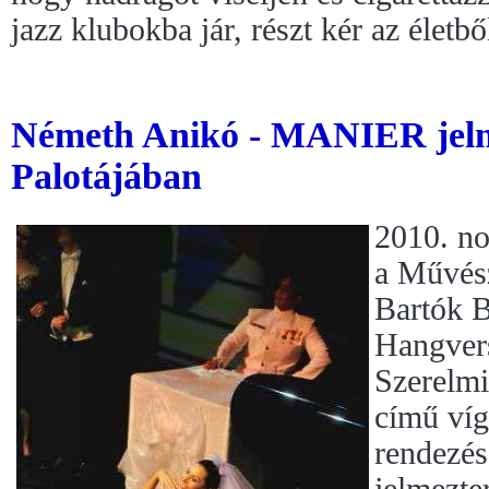
jazz klubokba jár, részt kér az életb
Németh Anikó - MANIER jelm
Palotájában
2010. no
a Művész
Bartók 
Hangver
Szerelmi 
című víg
rendezé
jelmezte