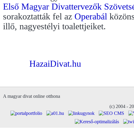
Első Magyar Divattervezők Szövets
sorakoztatták fel az
Operabál
közöns
illő, nagyestélyi toalettjeiket.
HazaiDivat.hu
A magyar divat online otthona
(c) 2004 - 2