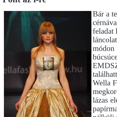
Bár a t
cérnáva
feladat
láncola
módon l
búcsúce
EMDSZ 
találhat
Wella 
megkoro
lázas e
papírmas