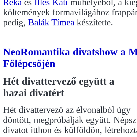
Réka
és
Illés Kati
műhelyéből, a kie
költemények formavilágához frappán
pedig,
Balák Tímea
készítette.
NeoRomantika divatshow a Mű
Főlépcsőjén
Hét divattervező együtt a
hazai divatért
Hét divattervező az élvonalból úgy
döntött, megpróbálják együtt. Népsz
divatot itthon és külföldön, létrehoz