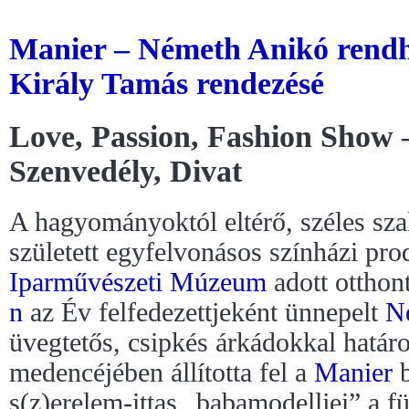
Manier – Németh Anikó rend
Király Tamás rendezésé
Love, Passion, Fashion Show 
Szenvedély, Divat
A hagyományoktól eltérő, széles sz
született egyfelvonásos színházi pr
Iparművészeti Múzeum
adott otthon
n
az Év felfedezettjeként ünnepelt
N
üvegtetős, csipkés árkádokkal határ
medencéjében állította fel a
Manier
b
s(z)erelem-ittas „babamodelljei” a fü