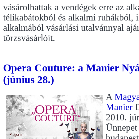
vásárolhattak a vendégek erre az alk
télikabátokból és alkalmi ruhákból, 
alkalmából vásárlási utalvánnyal aj
törzsvásárlóit.
Opera Couture: a Manier Ny
(június 28.)
A
Magya
Manier
D
2010. jú
Ünnepet 
budapes