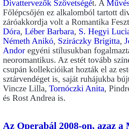
Divattervezők Szövetségé
t. A
Művész
Főlépcsőjén ez alkalomból tartott d
záróakkordja volt a Romantika Feszt
Dóra
,
Léber Barbara
,
S. Hegyi Luci
Németh Anikó
,
Sziráczky Brigitta
,
J
Andor
egyéni stílusukban fogalmazt
neoromantikus. Az estét tovább szín
csupán kollekcióikat hozták el az e
sztárvendéget is, saját ruhájukba bújt
Vincze Lilla,
Tornóczki Anita
, Pind
és Rost Andrea is.
Az Operabál 2008-on, azaz a 