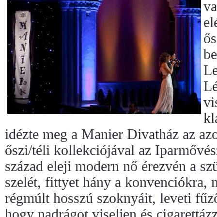
va
el
ős
be
Le
Lé
vi
kl
idézte meg a Manier Divatház az azo
őszi/téli kollekciójával az Iparmő
század eleji modern nő érezvén a s
szelét, fittyet hány a konvenciókra, m
régmúlt hosszú szoknyáit, leveti fűző
hogy nadrágot viseljen és cigarettázz