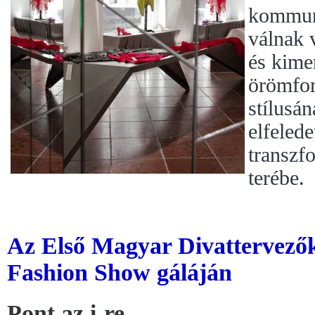
kommuni
válnak 
és kimer
örömfo
stílusán
elfelede
transzf
terébe.
Az Első Magyar Divattervezők
Fashion Show gáláján
Pont az i-re