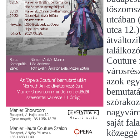
tőszomsz
utcában 
utca 12.)
átváltoz
találkoz
Couture 
városrés
azok egy
bemutatá
szórakoz
nagyvár
saját fala
közeggé 