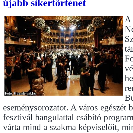
újabb sikertörténet
A 
No
Sz
tá
Fo
vé
he
re
Bu
eseménysorozatot. A város egészét 
fesztivál hangulattal csábító progra
várta mind a szakma képviselőit, m