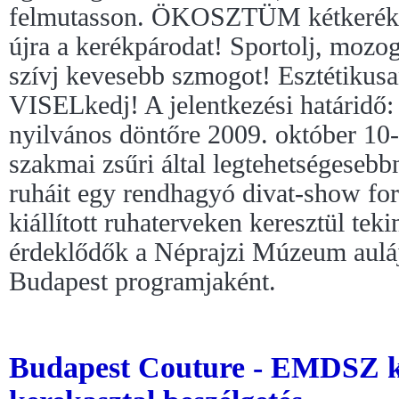
felmutasson. ÖKOSZTÜM kétkeréken
újra a kerékpárodat! Sportolj, mozogj
szívj kevesebb szmogot! Esztétikusa
VISELkedj! A jelentkezési határidő:
nyilvános döntőre 2009. október 10-
szakmai zsűri által legtehetségesebb
ruháit egy rendhagyó divat-show fo
kiállított ruhaterveken keresztül tek
érdeklődők a Néprajzi Múzeum aulá
Budapest programjaként.
Budapest Couture - EMDSZ kiá