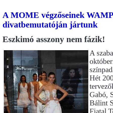
A MOME végzőseinek WAMP-
divatbemutatóján jártunk
Eszkimó asszony nem fázik!
A szaba
októbe
színpad
Hét 200
tervező
Gabó, S
Bálint 
Fiatal 