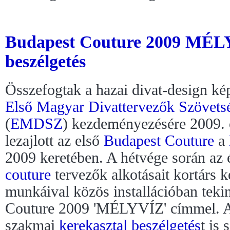
Budapest Couture 2009 MÉLY
beszélgetés
Összefogtak a hazai divat-design kép
Első Magyar Divattervezők Szövets
(
EMDSZ
) kezdeményezésére 2009. 
lezajlott az első
Budapest Couture
a
2009 keretében. A hétvége során a
couture
tervezők alkotásait kortárs
munkáival közös installációban teki
Couture 2009 'MÉLYVÍZ' címmel. A 
szakmai
kerekasztal beszélgetés
t is