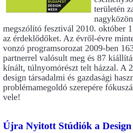
területén z
nagyközön
megszólító fesztivál 2010. október 1
az érdeklődőket. Az évről-évre mint
vonzó programsorozat 2009-ben 16
partnerrel valósult meg és 87 kiállítá
kínált, túlnyomórészt telt házzal. A
design társadalmi és gazdasági hasz
problémamegoldó szerepére fókuszál
vele!
Újra Nyitott Stúdiók a Design