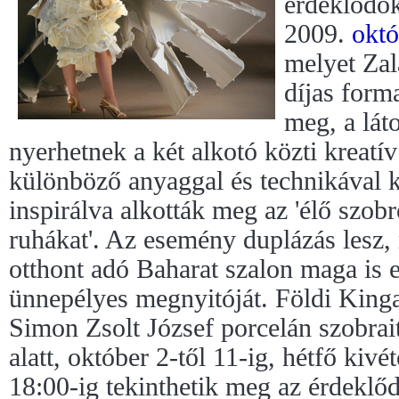
érdeklődők
2009.
októ
melyet Zal
díjas form
meg, a lát
nyerhetnek a két alkotó közti kreatí
különböző anyaggal és technikával k
inspirálva alkották meg az 'élő szobr
ruhákat'. Az esemény duplázás lesz, 
otthont adó Baharat szalon maga is e
ünnepélyes megnyitóját. Földi Kinga
Simon Zsolt József porcelán szobrai
alatt, október 2-től 11-ig, hétfő kivé
18:00-ig tekinthetik meg az érdeklő