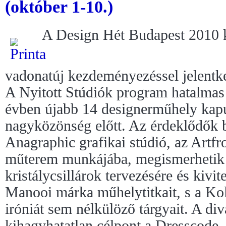
(október 1-10.)
A Design Hét Budapest 2010 k
vadonatúj kezdeményezéssel jelentke
A Nyitott Stúdiók program hatalmas si
évben újabb 14 designerműhely kap
nagyközönség előtt. Az érdeklődők b
Anagraphic grafikai stúdió, az Artfr
műterem munkájába, megismerhetik 
kristálycsillárok tervezésére és kivi
Manooi márka műhelytitkait, s a Kol
iróniát sem nélkülöző tárgyait. A di
kihagyhatatlan célpont a Dresscode, 