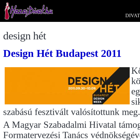
DIVAT
design hét
Design Hét Budapest 2011
Kö
kö
eg
si
szabású fesztivált valósítottunk meg
A Magyar Szabadalmi Hivatal támog
Formatervezési Tanács védnökségév