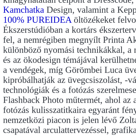
Kamchatka
Design, valamint a Kep
100% PUREIDEA
öltözékeket felvo
Ékszerstúdióban a kortárs ékszerterv
fel, a nemrégiben megnyílt Printa 
különböző nyomási technikákkal, a 
és az ökodesign témájával kerülhetn
a vendégek, míg Görömbei Luca üve
kipróbálhatják az üvegcsiszolást, -v
technológiák és a fotózás szerelmese
Flashback Photo műtermét, ahol az an
fotózás kulisszatitkaira egyaránt fén
nemzetközi piacon is jelen lévő Zolta
csapatával arculattervezéssel, grafi