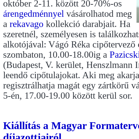
október 2-11. között 20-70%-os
árengedménnyel
vásárolhatod meg
a
rekavago
kollekció darabjait. Ha
szeretnél, személyesen is találkozha
alkotójával: Vágó Réka cipőtervező
szombaton, 10.00-18.00ig a
Pazics
(Budapest, V. kerület, Henszlmann Im
leendő cipőtulajokat. Aki meg akarja
regisztrálhatja magát egy zártkörű v
5-én, 17.00-19.00 között kerül sor.
Kiállítás a Magyar Formaterve
díjazottjairól