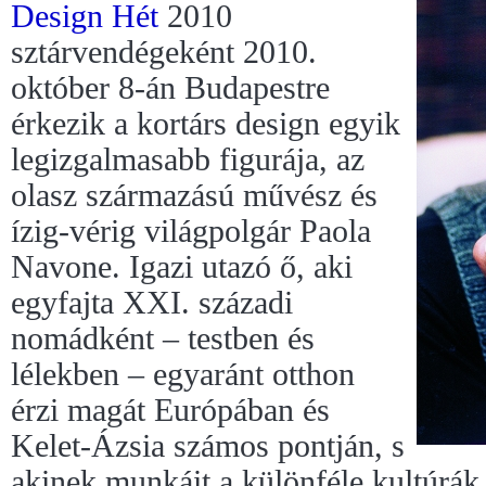
Design Hét
2010
sztárvendégeként 2010.
október 8-án Budapestre
érkezik a kortárs design egyik
legizgalmasabb figurája, az
olasz származású művész és
ízig-vérig világpolgár Paola
Navone. Igazi utazó ő, aki
egyfajta XXI. századi
nomádként – testben és
lélekben – egyaránt otthon
érzi magát Európában és
Kelet-Ázsia számos pontján, s
akinek munkáit a különféle kultúrák