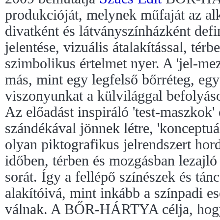
produkcióját, melynek műfaját az al
divatként és látványszínházként defin
jelentése, vizuális átalakítással, térb
szimbolikus értelmet nyer. A 'jel-me
más, mint egy legfelső bőrréteg, eg
viszonyunkat a külvilággal befolyáso
Az előadást inspiráló 'test-maszkok'
szándékával jönnek létre, 'konceptu
olyan piktografikus jelrendszert hord
időben, térben és mozgásban lezajl
sorát. Így a fellépő színészek és tá
alakítóivá, mint inkább a színpadi 
válnak. A BŐR-HÁRTYA célja, hogy