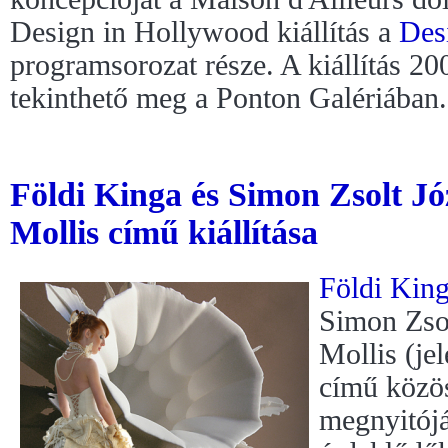
Design in Hollywood kiállítás a
Des
programsorozat része. A kiállítás 20
tekinthető meg a Ponton Galériában.
Földi Kinga és Simon Zsolt Jó
Mollis című kiállítása
Földi Kin
Simon Zso
Mollis (jel
című közös
megnyitójá