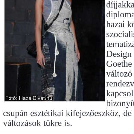
díjjakka
diploma
hazai k
szocial
tematiz
Design 
Goethe 
változó
rendezv
kapcsol
bizonyí
csupán esztétikai kifejezőeszköz, de 
változások tükre is.