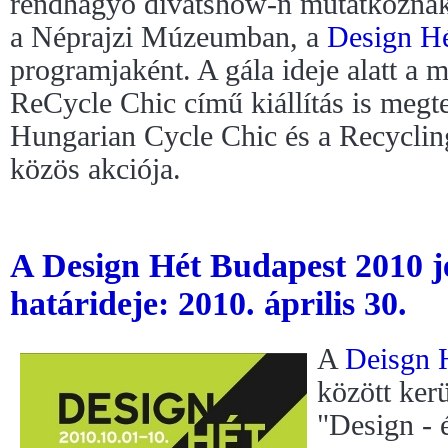
rendhagyó divatshow-n mutatkoznak
a Néprajzi Múzeumban, a
Design H
programjaként. A gála ideje alatt a
ReCycle Chic című kiállítás is megt
Hungarian Cycle Chic és a Recycli
közös akciója.
A Design Hét Budapest 2010 je
határideje: 2010. április 30.
A
Deisgn 
között ker
"Design - 