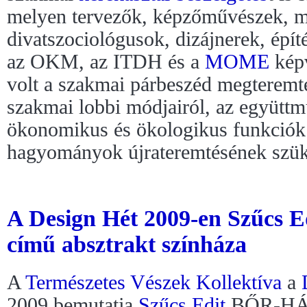
melyen tervezők, képzőművészek, m
divatszociológusok, dizájnerek, épí
az OKM, az ITDH és a
MOME
képv
volt a szakmai párbeszéd megteremté
szakmai lobbi módjairól, az együttm
ökonomikus és ökologikus funkciók 
hagyományok újrateremtésének szük
A Design Hét 2009-en Szűc
című absztrakt színháza
A
Természetes Vészek Kollektíva
a
2009 bemutatja
Szűcs Edit
BŐR-HÁ