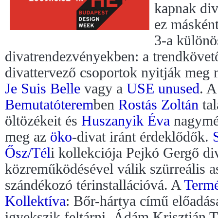
kapnak div
ez másként
3-a különö
divatrendezvényekben: a trendkövet
divattervező csoportok nyitják meg 
Je Suis Belle
vagy a
USE unused
. 
Bemutatóterem
ben
Rostás Zoltán
tal
öltözékeit és
Huszanyik Éva
nagymére
meg az
öko
-divat iránt érdeklődők.
Ősz/Tél
i kollekciója Pejkó Gergő di
közreműködésével válik szürreális a
szándékozó térinstallációvá. A
Termé
Kollektíva
: Bőr-hártya című előadása 
igyekszik feltárni. Ádám Krisztián Ti