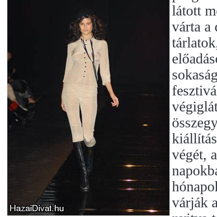
látott 
várta a
tárlato
előadá
sokaságá
fesztivá
végiglát
összegy
kiállítá
végét, 
napokba
hónapok
várják 