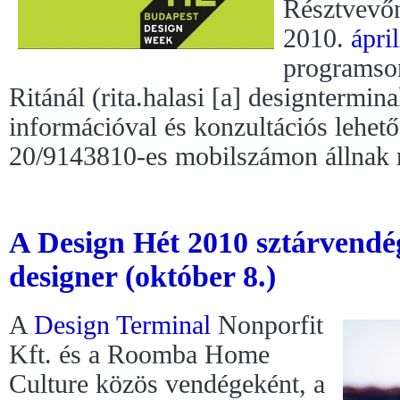
Résztvevőn
2010.
ápril
programsor
Ritánál (rita.halasi [a] designtermin
információval és konzultációs lehet
20/9143810-es mobilszámon állnak r
A Design Hét 2010 sztárvend
designer (október 8.)
A
Design Terminal
Nonporfit
Kft. és a Roomba Home
Culture közös vendégeként, a