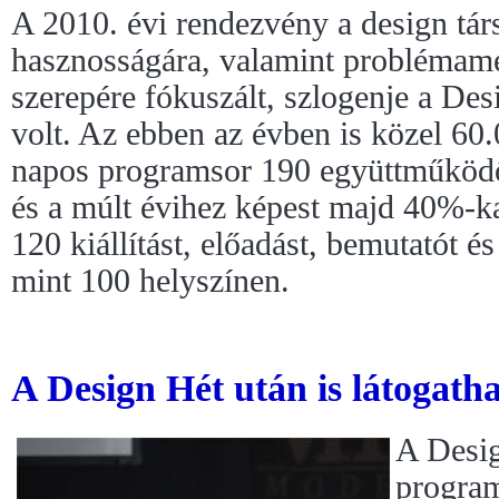
A 2010. évi rendezvény a design tár
hasznosságára, valamint problémame
szerepére fókuszált, szlogenje a Des
volt. Az ebben az évben is közel 60
napos programsor 190 együttműködő 
és a múlt évihez képest majd 40%-ka
120 kiállítást, előadást, bemutatót é
mint 100 helyszínen.
A Design Hét után is látogat
A Desig
progra