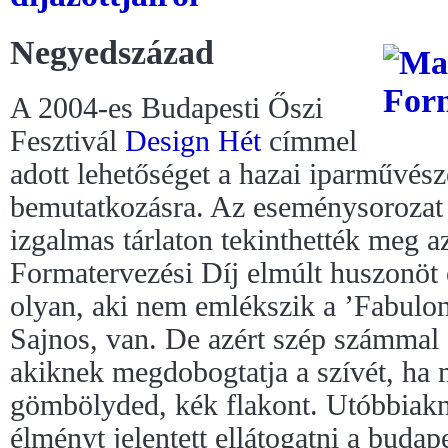
Negyedszázad
A 2004-es Budapesti Őszi
Fesztivál
Design Hét
címmel
adott lehetőséget a hazai iparművész
bemutatkozásra. Az eseménysorozat 
izgalmas tárlaton tekinthették meg 
Formatervezési Díj elmúlt huszonöt 
olyan, aki nem emlékszik a ’Fabulon
Sajnos, van. De azért szép számmal
akiknek megdobogtatja a szívét, ha
gömbölyded, kék flakont. Utóbbiak
élményt jelentett ellátogatni a budap