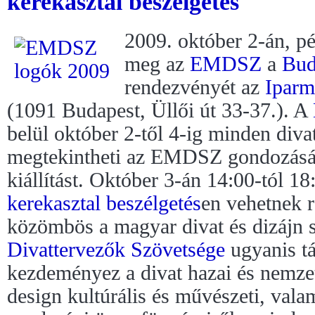
kerekasztal beszélgetés
2009. október 2-án, pé
meg az
EMDSZ
a
Bud
rendezvényét az
Iparm
(1091 Budapest, Üllői út 33-37.). A
belül október 2-től 4-ig minden diva
megtekintheti az EMDSZ gondozásá
kiállítást. Október 3-án 14:00-tól 1
kerekasztal beszélgetés
en vehetnek 
közömbös a magyar divat és dizájn 
Divattervezők Szövetsége
ugyanis tá
kezdeményez a divat hazai és nemzet
design kultúrális és művészeti, valam