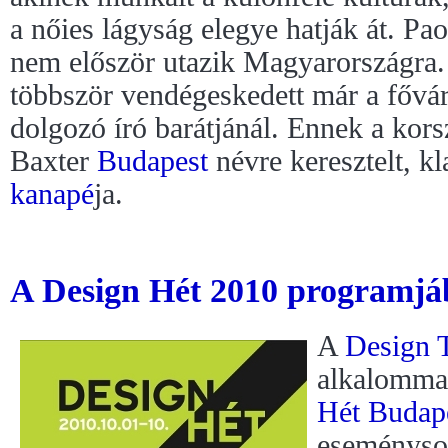
a nőies lágyság elegye hatják át. P
nem először utazik Magyarországra.
többször vendégeskedett már a fővár
dolgozó író barátjánál. Ennek a kors
Baxter
Budapest
névre keresztelt, k
kanapé
ja.
A Design Hét 2010 programjáb
A
Design 
alkalomma
Hét
Budap
eseménysor