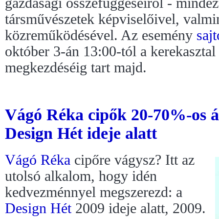
gazdasági összefüggéseiről - mindezt
társművészetek képviselőivel, valmi
közreműködésével. Az esemény
saj
október 3-án 13:00-tól a kerekasztal
megkezdéséig tart majd.
Vágó Réka cipők 20-70%-os 
Design Hét ideje alatt
Vágó Réka
cipőre vágysz? Itt az
utolsó alkalom, hogy idén
kedvezménnyel megszerezd: a
Design Hét
2009 ideje alatt, 2009.