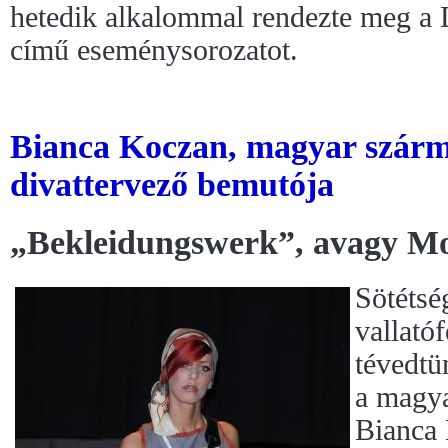
hetedik alkalommal rendezte meg a
című eseménysorozatot.
Bianca Koczan, magyar szárm
divattervező bemutója
„Bekleidungswerk”, avagy M
Sötétsé
vallató
tévedtü
a magya
Bianca