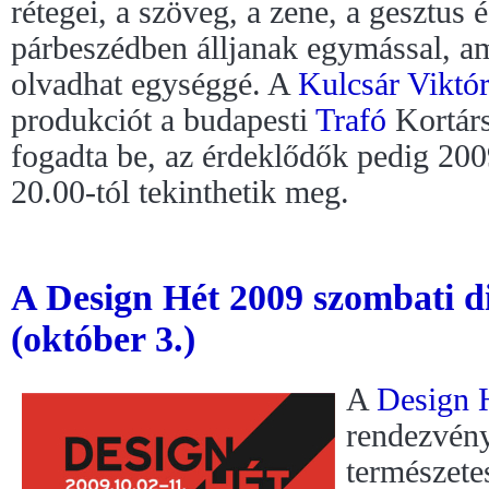
rétegei, a szöveg, a zene, a gesztus 
párbeszédben álljanak egymással, a
olvadhat egységgé. A
Kulcsár Viktór
produkciót a budapesti
Trafó
Kortár
fogadta be, az érdeklődők pedig 200
20.00-tól tekinthetik meg.
A Design Hét 2009 szombati d
(október 3.)
A
Design 
rendezvén
természete