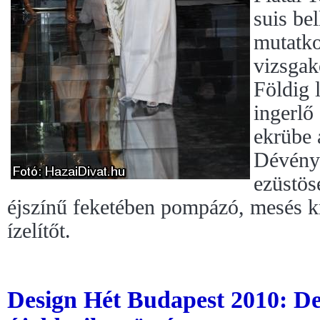
suis bel
mutatko
vizsgak
Földig 
ingerlő
ekrübe 
Dévényi
ezüstös
éjszínű feketében pompázó, mesés k
ízelítőt.
Design Hét Budapest 2010: Des