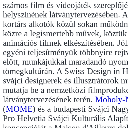
számos film és videojáték szereplőj
helyszínének látványtervezésében. A
kortárs alkotók közül sokan működ
közre a legismertebb művek, köztük
animációs filmek elkészítésében. Jól
egyéni teljesítményük többnyire rej
előtt, munkájukkal maradandó nyom
tömegkultúrán. A Swiss Design in H
svájci designerek és illusztrátorok 
mutatja be a nemzetközi filmproduk
látványtervezésének terén.
Moholy-N
(
MOME
) és a budapesti Svájci Nag
Pro Helvetia Svájci Kulturális Alapí
koncepcióját a Maison d'Ailleurs do