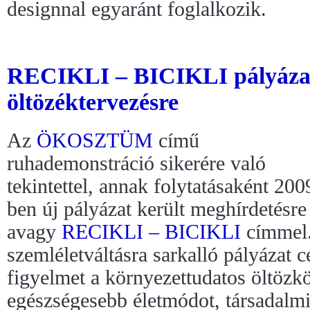
designnal egyaránt foglalkozik.
RECIKLI – BICIKLI pályázati
öltözéktervezésre
Az
ÖKOSZTÜM
című
ruhademonstráció sikerére való
tekintettel, annak folytatásaként 200
ben új pályázat került meghírdet
avagy
RECIKLI – BICIKLI
címmel.
szemléletváltásra sarkalló pályázat c
figyelmet a környezettudatos öltözk
egészségesebb életmódot, társadalmi 