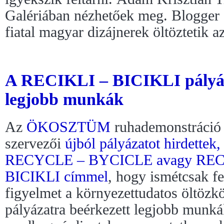
Galériában nézhetőek meg. Blogger 
fiatal magyar dizájnerek öltöztetik 
A RECIKLI – BICIKLI pályáz
legjobb munkák
Az
ÖKOSZTÜM
ruhademonstráció
szervezői
újból pályázatot hirdettek, 
RECYCLE – BYCICLE avagy REC
BICIKLI címmel
, hogy ismétcsak fe
figyelmet a környezettudatos öltözk
pályázatra beérkezett legjobb munk