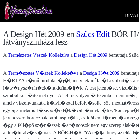
DIVAT
A Design Hét 2009-en
Szűcs Edit
BŐR-HÁR
látványszínháza lesz
A
Természetes Vészek Kollektíva
a
Design Hét 2009
bemutatja Szű
A
Term�szetes V�szek Kollekt�va
a
Design H�t
2009
bemutatj
H�RTYA c�mű produkci�j�t, melynek műfaj�t az alkot�k absz
l�tv�nysz�nh�zk�nt defini�lj�k. A test jelent�se, vizu�lis �
szimbolikus �rtelmet nyer. A 'jel-mez' ilyen �rtelemben nem m�s, m
amely viszonyunkat a k�lvil�ggal befoly�solja, sőt, meghat�rozz
egyfajta metamorf�zis sz�nd�k�val j�nnek l�tre, 'konceptu�li
jelrendszert hordoznak, ami inspir�lja, az időben, t�rben �s m
�gy a fell�pő sz�n�szek �s t�ncosok nem egy szerep alak�t
anim�toraiv� v�lnak. A BŐR-H�RTYA c�lja, hogy az előad�s eg