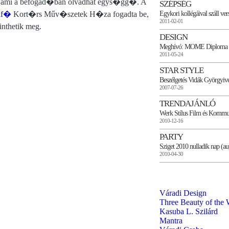
 ami a befogad�ban olvadhat egys�gg�. A
SZÉPSÉG
Egykori kollégáival száll ve
af�
Kort�rs Műv�szetek H�za fogadta be,
2011-02-01
nthetik meg.
DESIGN
Meghívó: MOME Diploma 
2011-05-24
STAR STYLE
Beszélgetés Vidák Györgyive
2007-07-26
TRENDAJÁNLÓ
Werk Stílus Film és Kommu
2010-12-16
PARTY
Sziget 2010 nulladik nap (au
2010-04-30
Váradi Design
Three Beauty of the 
Kasuba L. Szilárd
Mantra