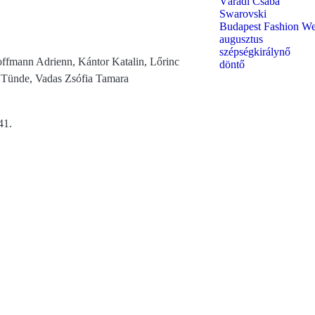
Váradi Csaba
Swarovski
Budapest Fashion W
augusztus
szépségkirálynő
ffmann Adrienn, Kántor Katalin, Lőrinc
döntő
 Tünde, Vadas Zsófia Tamara
41.