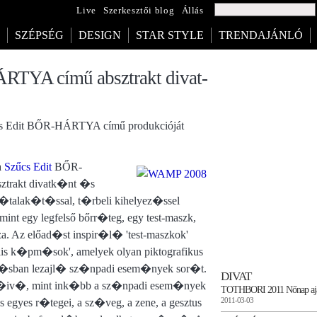
Live
Szerkesztői blog
Állás
SZÉPSÉG
DESIGN
STAR STYLE
TRENDAJÁNLÓ
TYA című absztrakt divat-
cs Edit BŐR-HÁRTYA című produkcióját
a
Szűcs Edit
BŐR-
trakt divatk�nt �s
talak�t�ssal, t�rbeli kihelyez�ssel
int egy legfelső bőrr�teg, egy test-maszk,
a. Az előad�st inspir�l� 'test-maszkok'
s k�pm�sok', amelyek olyan piktografikus
ozg�sban lezajl� sz�npadi esem�nyek sor�t.
DIVAT
�iv�, mint ink�bb a sz�npadi esem�nyek
TOTHBORI 2011 Nőnap aj
2011-03-03
yes r�tegei, a sz�veg, a zene, a gesztus