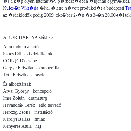
�s a k�p olyan interakt�v p�rbesz�dben �lljanak egym�ssal,
Kulcs�r Vikt�ria
�ltal �letre h�vott produkci�t a budapesti
Tr
az �rdeklődők pedig 2009. okt�ber 2-�n �s 3-�n 20.00-t�l teki
A BŐR-HÁRTYA stáblista
A produkció alkotói:
Szűcs Edit - viselet-fikciók
COIL (GB) - zene
Gergye Krisztián - koreográfia
Tóth Krisztina - írások
És alkotótársai:
Árvai György - koncepció
Imre Zoltán - dramaturg
Havancsák Teréz - etűd tervező
Herczig Zsófia - installáció
Károlyi Balázs - smink
Kenyeres Attila - haj