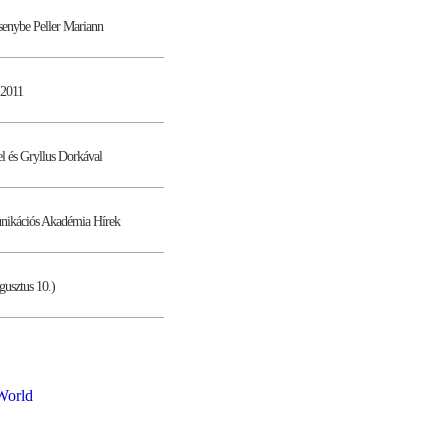
rsenybe Peller Mariann
2011
l és Gryllus Dorkával
nikációs Akadémia Hírek
gusztus 10.)
World