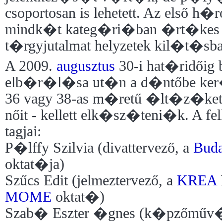
csoportosan is lehetett. Az első h
mindk�t kateg�ri�ban �rt�kes s
t�rgyjutalmat helyzetek kil�t�sba
A 2009.
augusztus
30-i hat�ridőig
elb�r�l�sa ut�n a d�ntőbe ker�
36 vagy 38-as m�retű �lt�z�ket 
nőit - kellett elk�sz�teni�k. A fe
tagjai:
P�lffy Szilvia (divattervező, a
Buda
oktat�ja)
Szűcs Edit (jelmeztervező, a
KREA
MOME
oktat�)
Szab� Eszter �gnes (k�pzőműv�s