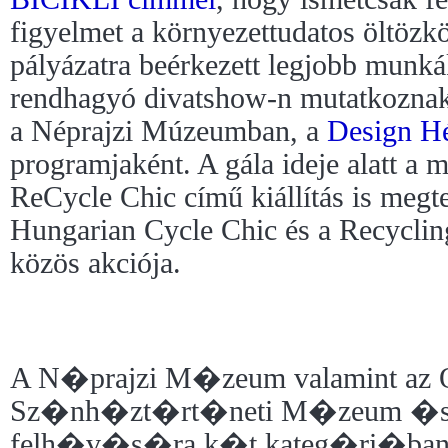
figyelmet a környezettudatos öltözk
pályázatra beérkezett legjobb munk
rendhagyó divatshow-n mutatkozna
a Néprajzi Múzeumban, a
Design H
programjaként. A gála ideje alatt a
ReCycle Chic című kiállítás is megt
Hungarian Cycle Chic és a Recycli
közös akciója.
A N�prajzi M�zeum valamint az
Sz�nh�zt�rt�neti M�zeum �s 
felh�v�s�ra k�t kateg�ri�ban