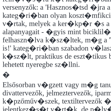
versenyzők: a 'Hasznos�tsd �jra a b
kateg�ri�ban olyan koszt�mfikc
v�rtak, melyek a ker�kp�r �s a
alapanyagait - �gyis mint biciklil�
felhaszn�lva k�sz�ltek, m�g a 
is!' kateg�ri�ban szabadon v�las
k�sz�lt, praktikus de eszt�tikus bi
lehetett nyeregbe sz�llni.
�
Elsősorban v�gzett vagy m�g tan
divattervezők, jelmeztervezők, ipa
k�pzőműv�szek, textiltervezők 
jelentkez�s�t v�rt�k, de p�ly