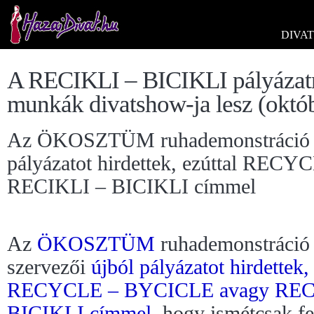
DIVAT
A RECIKLI – BICIKLI pályázatra
munkák divatshow-ja lesz (októb
Az ÖKOSZTÜM ruhademonstráció sz
pályázatot hirdettek, ezúttal RE
RECIKLI – BICIKLI címmel
Az
ÖKOSZTÜM
ruhademonstráció
szervezői
újból pályázatot hirdettek, 
RECYCLE – BYCICLE avagy REC
BICIKLI címmel
, hogy ismétcsak fe