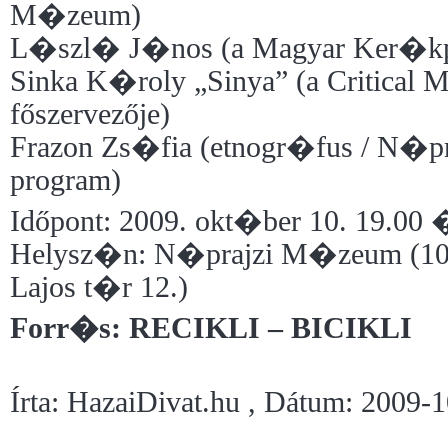
M�zeum)
L�szl� J�nos (a Magyar Ker�k
Sinka K�roly „Sinya” (a Critical 
főszervezője)
Frazon Zs�fia (etnogr�fus / N�
program)
Időpont: 2009. okt�ber 10. 19.00 
Helysz�n: N�prajzi M�zeum (105
Lajos t�r 12.)
Forr�s: RECIKLI – BICIKLI
Írta: HazaiDivat.hu , Dátum: 2009-