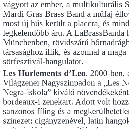
vágyott az ember, a multikulturális 
Mardi Gras Brass Band a műfaj éllov
most új hús került a placcra, és minde
legkelendőbb áru. A LaBrassBanda h
Münchenben, rövidszárú bőrnadrágb
társasághoz illik, és azonnal a maga
sörfesztivál-hangulatot.
Les Hurlements d’Leo
. 2000-ben, 
Világzenei Nagyszínpadon a „Les N
Negra-iskola” kiváló növendékeként 
bordeaux-i zenekart. Adott volt hozz
sanzonos fíling és a megkerülhetetle
színezet: cigányzenével, latin hang