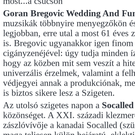
most...a csúcson
Goran Bregovic Wedding And Fu
muzsikák többnyire menyegzőkön és
legjobban, erre utal a most 61 éves
is. Bregovic ugyanakkor igen finom
cigányzenéjével: úgy tudja minden í
hogy az közben mit sem veszít a hite
univerzális érzelmek, valamint a fel
védjegyei annak a produkciónak, m
is biztos sikere lesz a Szigeten.
Az utolsó szigetes napon a
Socalled
közönséget. A XXI. századi klezmer-
zászlóvívője a kanadai Socalled (szü