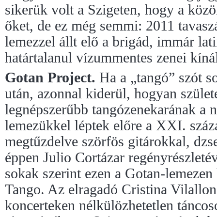
sikerük volt a Szigeten, hogy a közön
őket, de ez még semmi: 2011 tavas
lemezzel állt elő a brigád, immár lat
határtalanul vízummentes zenei kínál
Gotan Project.
Ha a „tangó” szót s
után, azonnal kiderül, hogyan szület
legnépszerűbb tangózenekarának a 
lemezükkel léptek előre a XXI. száza
megtűzdelve szörfös gitárokkal, dzs
éppen Julio Cortázar regényrészleté
sokak szerint ezen a Gotan-lemezen 
Tango. Az elragadó Cristina Vilallo
koncerteken nélkülözhetetlen táncos