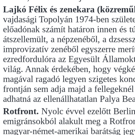
Lajkó Félix és zenekara (közremű
vajdasági Topolyán 1974-ben születe
előadónak számít határon innen és tú
átszellemült, a népzenéből, a dzsessz
improvizatív zenéből egyszerre merít
ezredfordulóra az Egyesült Államoktó
világ. Annak érdekében, hogy végkép
magával ragadó legyen szigetes konc
frontján sem adja majd a fellegeknél
adhatná az ellenállhatatlan Palya B
Rotfront.
Nyolc évvel ezelőtt Berli
emigránsokból alakult meg a
Rotfron
magyar-német-amerikai barátság jeg