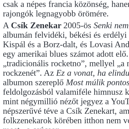
csak a népes francia közönség, hane
rajongók legnagyobb örömére.
A
Csík Zenekar
2005-ös
Senki nem
albumán felvidéki, békési és erdély
Kispál és a Borz-dalt, és Lovasi An
egy amerikai blues számot adott elő.
„tradicionális rocketno”, mellyel „a
rockzenét”. Az
Ez a vonat, ha elind
albumon szereplő
Most múlik ponto
feldolgozásból valamiféle himnusz k
mint négymillió nézőt jegyez a You
népszerűvé téve a Csík Zenekart, am
folkzenekarok körében itthon nem vol