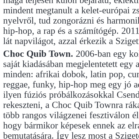
maga teljesen külön bejáratú, eklekt
mindent megtanult a kelet-európai zs
nyelvről, tud zongorázni és harmoni
hip-hop, a rap és a számítógép. 201
lát napvilágot, azzal érkezik a Sziget
Choc Quib Town.
2006-ban egy ko
saját kiadásában megjelentetett egy 
minden: afrikai dobok, latin pop, cu
reggae, funky, hip-hop meg egy jó ad
ilyen fúziós próbálkozásokkal Csend
rekeszteni, a Choc Quib Townra rákat
több rangos világzenei fesztiválon é
hogy bármikor képesek ennek az elr
bemutatására. Így lesz most a Sziget