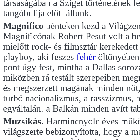
társaságában a Sziget történetének 
tangóbulija előtt állunk.
Magnifico
pénteken kezd a Világze
Magnificónak Robert Pesut volt a b
mielőtt rock- és filmsztár kerekedett
playboy, aki feszes
fehér
öltönyében
pont úgy fest, mintha a Dallas soroz
miközben rá testált szerepeiben meg
és megszerzett magának minden nőt,
turbó nacionalizmus, a rasszizmus, 
egyáltalán, a Balkán minden avítt ta
Muzsikás
. Harmincnyolc éves műkö
világszerte bebizonyította, hogy a 