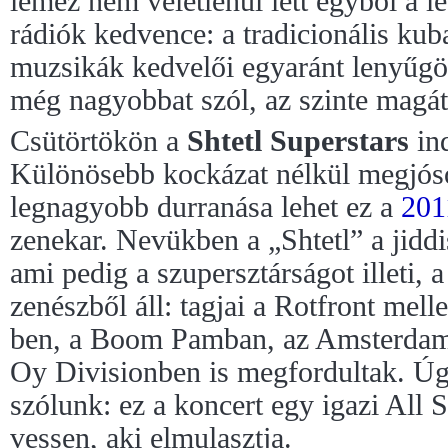
lemez nem véletlenül lett egyből a 
rádiók kedvence: a tradicionális kuba
muzsikák kedvelői egyaránt lenyűgö
még nagyobbat szól, az szinte magá
Csütörtökön a
Shtetl Superstars
ind
Különösebb kockázat nélkül megjóso
legnagyobb durranása lehet ez a
201
zenekar. Nevükben a „Shtetl” a jiddi
ami pedig a szupersztárságot illeti, 
zenészből áll: tagjai a Rotfront mell
ben, a Boom Pamban, az Amsterdam
Oy Divisionben is megfordultak. Ú
szólunk: ez a koncert egy igazi All S
vessen, aki elmulasztja.