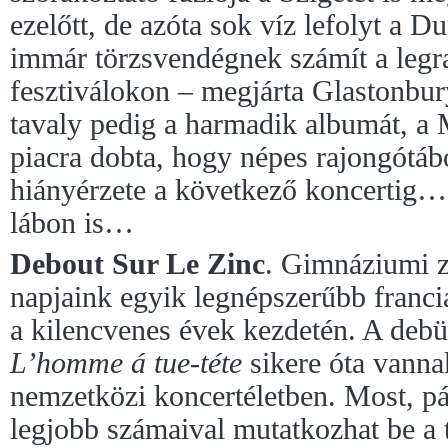
ezelőtt, de azóta sok víz lefolyt 
immár törzsvendégnek számít a legr
fesztiválokon – megjárta Glastonbu
tavaly pedig a harmadik albumát, a
piacra dobta, hogy népes rajongótáb
hiányérzete a következő koncertig… 
lábon is…
Debout Sur Le Zinc
. Gimnáziumi z
napjaink egyik legnépszerűbb franci
a kilencvenes évek kezdetén. A deb
L’homme á tue-téte
sikere óta vannak
nemzetközi koncertéletben. Most, pá
legjobb számaival mutatkozhat be a 