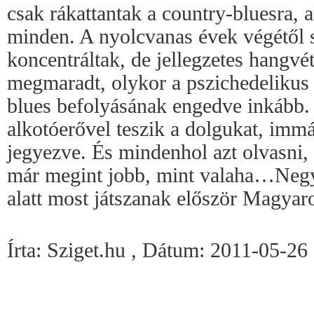
csak rákattantak a country-bluesra, 
minden. A nyolcvanas évek végétől s
koncentráltak, de jellegzetes hangvé
megmaradt, olykor a pszichedelikus 
blues befolyásának engedve inkább. 
alkotóerővel teszik a dolgukat, imm
jegyezve. És mindenhol azt olvasni
már megint jobb, mint valaha…Negy
alatt most játszanak először Magyar
Írta: Sziget.hu , Dátum: 2011-05-26