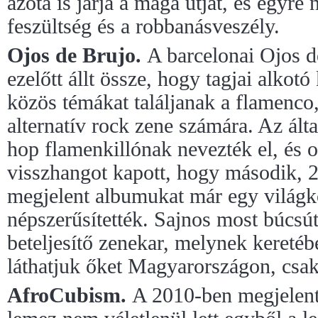
azóta is járja a maga útját, és egyre
feszültség és a robbanásveszély.
Ojos de Brujo.
A barcelonai Ojos d
ezelőtt állt össze, hogy tagjai alkotó
közös témákat találjanak a flamenco,
alternatív rock zene számára. Az által
hop flamenkillónak nevezték el, és 
visszhangot kapott, hogy második,
megjelent albumukat már egy világk
népszerűsítették. Sajnos most búcsút
beteljesítő zenekar, melynek keretébe
láthatjuk őket Magyarországon, csak
AfroCubism.
A 2010-ben megjelen