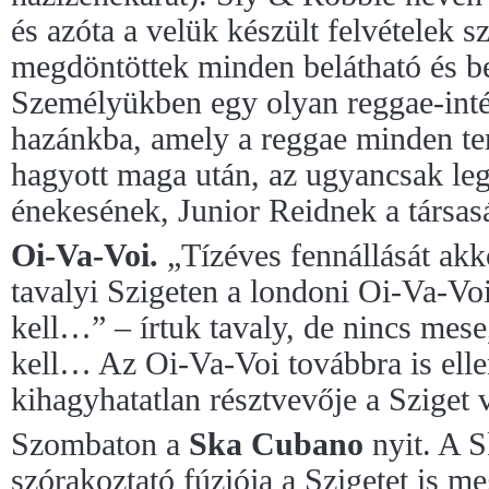
és azóta a velük készült felvételek s
megdöntöttek minden belátható és be
Személyükben egy olyan reggae-int
hazánkba, amely a reggae minden te
hagyott maga után, az ugyancsak l
énekesének, Junior Reidnek a társas
Oi-Va-Voi.
„Tízéves fennállását akk
tavalyi Szigeten a londoni Oi-Va-Vo
kell…” – írtuk tavaly, de nincs mese,
kell… Az Oi-Va-Voi továbbra is ellen
kihagyhatatlan résztvevője a Sziget 
Szombaton a
Ska Cubano
nyit. A S
szórakoztató fúziója a Szigetet is me