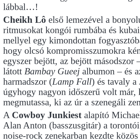
lábbal…!
Cheikh Lô
első lemezével a bonyol
ritmusokat kongói rumbába és kubai 
mellyel egy kimondottan fogyasztóbar
hogy olcsó kompromisszumokra kény
egyszer bejött, az bejött másodszor 
látott
Bambay Gueej
albumon – és a
harmadszor (
Lamp Fall
) és tavaly a
úgyhogy nagyon időszerű volt már, 
megmutassa, ki az úr a szenegáli ze
A
Cowboy Junkiest
alapító Michael
Alan Anton (basszusgitár) a torontó
noise-rock zenekarban kezdte közös 