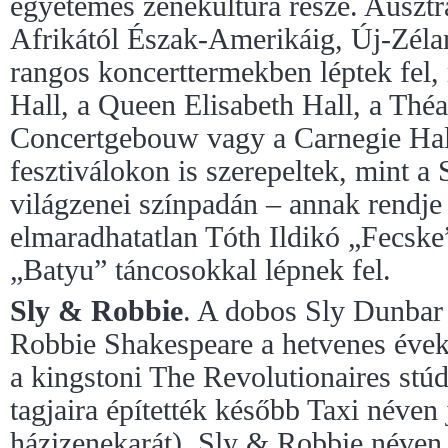
egyetemes zenekultúra része. Ausztrá
Afrikától Észak-Amerikáig, Új-Zéla
rangos koncerttermekben léptek fel, 
Hall, a Queen Elisabeth Hall, a Théat
Concertgebouw vagy a Carnegie Hall
fesztiválokon is szerepeltek, mint a
világzenei színpadán – annak rendje 
elmaradhatatlan Tóth Ildikó „Fecske
„Batyu” táncosokkal lépnek fel.
Sly & Robbie
. A dobos Sly Dunbar 
Robbie Shakespeare a hetvenes évek 
a kingstoni The Revolutionaires st
tagjaira építették később Taxi néven 
házizenekarát). Sly & Robbie néven