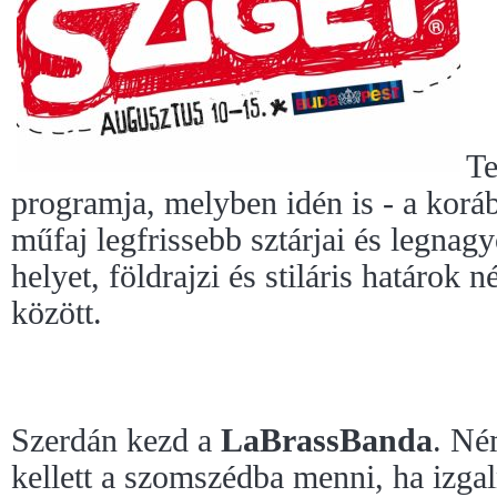
Te
programja, melyben idén is - a korá
műfaj legfrissebb sztárjai és legnag
helyet, földrajzi és stiláris határok 
között.
Szerdán kezd a
LaBrassBanda
. Né
kellett a szomszédba menni, ha izg