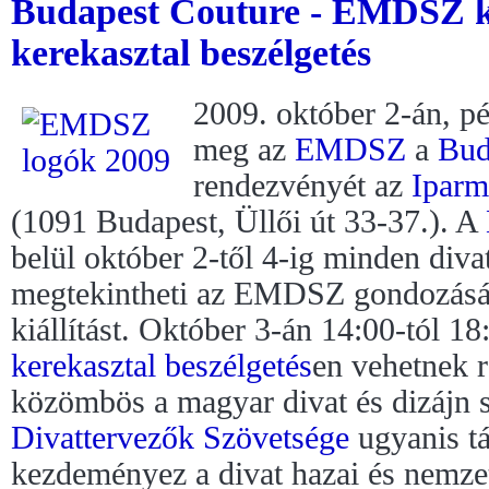
Budapest Couture - EMDSZ kiá
kerekasztal beszélgetés
2009. október 2-án, pé
meg az
EMDSZ
a
Bud
rendezvényét az
Iparm
(1091 Budapest, Üllői út 33-37.). A
belül október 2-től 4-ig minden diva
megtekintheti az EMDSZ gondozásá
kiállítást. Október 3-án 14:00-tól 1
kerekasztal beszélgetés
en vehetnek 
közömbös a magyar divat és dizájn 
Divattervezők Szövetsége
ugyanis tá
kezdeményez a divat hazai és nemzet