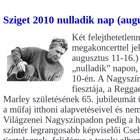
Sziget 2010 nulladik nap (augu
Két felejthetetlen
megakoncerttel je
augusztus 11-16.
„nulladik” napon,
10-én. A Nagyszí
fiesztája, a Regg
Marley születésének 65. jubileumát 
a műfaj itthoni alapvetéseivel és ne
Világzenei Nagyszínpadon pedig a ha
színtér legrangosabb képviselői Cse