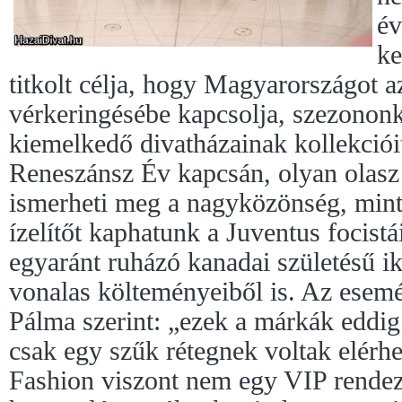
év
ke
titkolt célja, hogy Magyarországot az
vérkeringésébe kapcsolja, szezonon
kiemelkedő divatházainak kollekcióit
Reneszánsz Év kapcsán, olyan olasz
ismerheti meg a nagyközönség, mint 
ízelítőt kaphatunk a Juventus focistá
egyaránt ruházó kanadai születésű i
vonalas költeményeiből is. Az ese
Pálma szerint: „ezek a márkák eddig
csak egy szűk rétegnek voltak elérh
Fashion viszont nem egy VIP rende