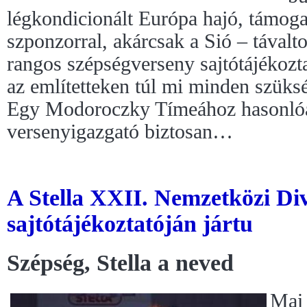
légkondicionált Európa hajó, támoga
szponzorral, akárcsak a Sió – tával
rangos szépségverseny sajtótájékozt
az említetteken túl mi minden szüksé
Egy Modoroczky Tímeához hasonlóa
versenyigazgató biztosan…
A Stella XXII. Nemzetközi D
sajtótájékoztatóján jártu
Szépség, Stella a neved
Mai 