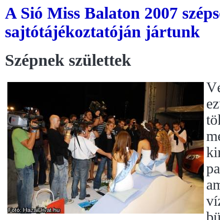
A Sió Miss Balaton 2007 szép
sajtótájékoztatóján jártunk
Szépnek születtek
Vé
ez
tö
me
ki
pa
am
ví
bü