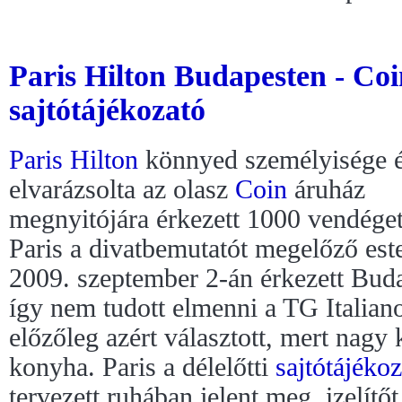
Paris Hilton Budapesten - Co
sajtótájékozató
Paris Hilton
könnyed személyisége é
elvarázsolta az olasz
Coin
áruház
megnyitójára érkezett 1000 vendéget
Paris a divatbemutatót megelőző est
2009. szeptember 2-án érkezett Buda
így nem tudott elmenni a TG Italian
előzőleg azért választott, mert nagy
konyha. Paris a délelőtti
sajtótájékoz
tervezett ruhában jelent meg, izelítőt