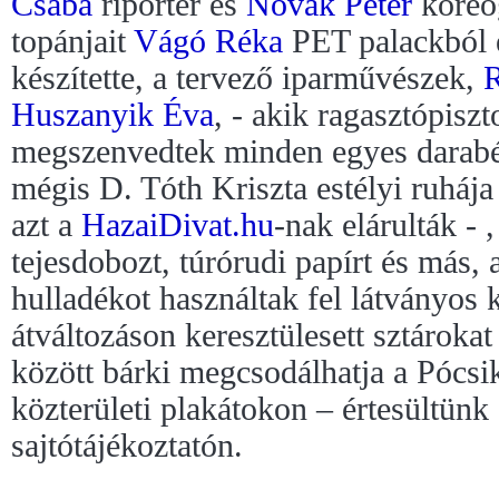
Csaba
riporter és
Novák Péter
koreo
topánjait
Vágó Réka
PET palackból 
készítette, a tervező iparművészek,
R
Huszanyik Éva
, - akik ragasztópisz
megszenvedtek minden egyes darabé
mégis D. Tóth Kriszta estélyi ruháj
azt a
HazaiDivat.hu
-nak elárulták - 
tejesdobozt, túrórudi papírt és más, 
hulladékot használtak fel látványos 
átváltozáson keresztülesett sztárokat
között bárki megcsodálhatja a Pócsik 
közterületi plakátokon – értesültün
sajtótájékoztatón.