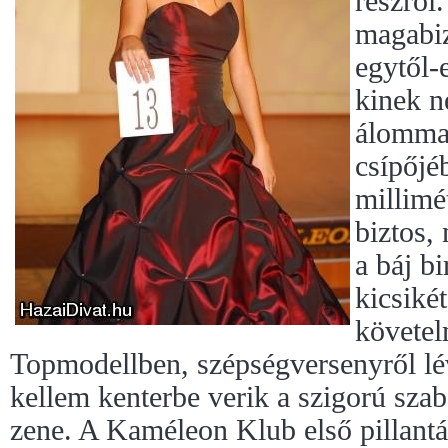
részről
magabiz
egytől-
kinek n
álommag
csípőjé
millimé
biztos,
a báj b
kicsiké
követel
Topmodellben, szépségversenyről lév
kellem kenterbe verik a szigorú szab
zene. A Kaméleon Klub első pillantá