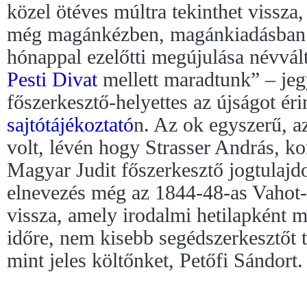
közel ötéves múltra tekinthet vissza,
még magánkézben, magánkiadásban v
hónappal ezelőtti megújulása névválto
Pesti Divat
mellett maradtunk” – jeg
főszerkesztő-helyettes az újságot éri
sajtótájékoztató
n. Az ok egyszerű, az
volt, lévén hogy Strasser András, ko
Magyar Judit főszerkesztő jogtulajdo
elnevezés még az 1844-48-as Vahot
vissza, amely irodalmi hetilapként m
időre, nem kisebb segédszerkesztőt t
mint jeles költőnket, Petőfi Sándort