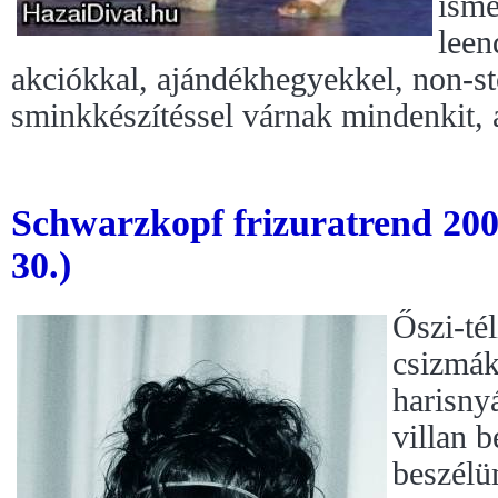
isme
leen
akciókkal, ajándékhegyekkel, non-sto
sminkkészítéssel várnak mindenkit, a
Schwarzkopf frizuratrend 200
30.)
Őszi-tél
csizmák
harisny
villan b
beszélü