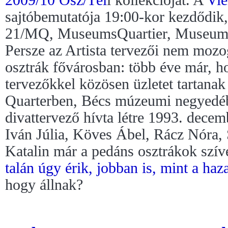
sajtóbemutatója 19:00-kor kezdődik, 
21/MQ, MuseumsQuartier, Museums
Persze az Artista tervezői nem moz
osztrák fővárosban: több éve már, h
tervezőkkel közösen üzletet tartan
Quarterben, Bécs múzeumi negyedébe
divattervező hívta létre 1993. dece
Iván Júlia, Köves Ábel, Rácz Nóra,
Katalin már a pedáns osztrákok szív
talán úgy érik, jobban is, mint a haza
hogy állnak?