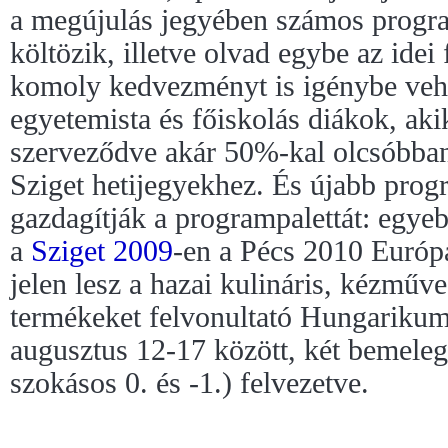
a megújulás jegyében számos progra
költözik, illetve olvad egybe az idei
komoly kedvezményt is igénybe veh
egyetemista és főiskolás diákok, ak
szerveződve akár 50%-kal olcsóbban
Sziget hetijegyekhez. És újabb prog
gazdagítják a programpalettát: egye
a
Sziget 2009
-en a Pécs 2010 Európa
jelen lesz a hazai kulináris, kézműv
termékeket felvonultató Hungarikum
augusztus 12-17 között, két bemeleg
szokásos 0. és -1.) felvezetve.