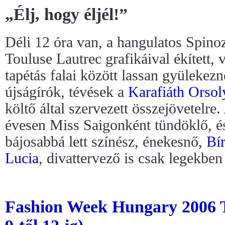
„Élj, hogy éljél!”
Déli 12 óra van, a hangulatos Spino
Touluse Lautrec grafikáival ékített, 
tapétás falai között lassan gyülekez
újságírók, tévések a
Karafiáth Orsol
költő által szervezett összejövetelre
évesen Miss Saigonként tündöklő, é
bájosabbá lett színész, énekesnő,
Bír
Lucia
, divattervező is csak legekben
Fashion Week Hungary 2006 