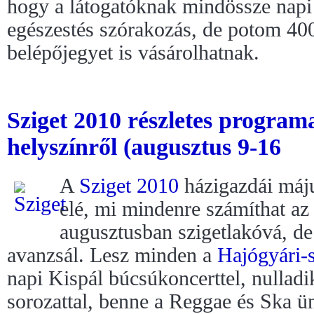
hogy a látogatóknak mindössze napi 
egészestés szórakozás, de potom 40
belépőjegyet is vásárolhatnak.
Sziget 2010 részletes progr
helyszínről (augusztus 9-16
A
Sziget 2010
házigazdái máju
elé, mi mindenre számíthat az
augusztusban szigetlakóvá, de 
avanzsál. Lesz minden a
Hajógyári-s
napi Kispál búcsúkoncerttel, nullad
sorozattal, benne a Reggae és Ska 