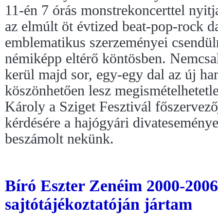
11-én 7 órás monstrekoncerttel nyitja 
az elmúlt öt évtized beat-pop-rock 
emblematikus szerzeményei csendüln
némiképp eltérő köntösben. Nemcsa
kerül majd sor, egy-egy dal az új ha
köszönhetően lesz megismételhetetle
Károly a Sziget Fesztivál főszervező
kérdésére a hajógyári divateseményeit
beszámolt nekünk.
Bíró Eszter Zenéim 2000-200
sajtótájékoztatóján jártam