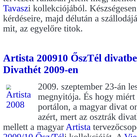
Tavasz
i kollekciójából. Készségesen
kérdéseire, majd délután a szállodáj
mit, az egyelőre titok.
Artista 200910 ŐszTél divatbe
Divathét 2009-en
2009. szeptember 23-án le
megnyitója. És hogy miért h
portálon, a magyar divat o
azért, mert az osztrák diva
mellett a magyar
Artista
tervezőcsopo
2009/10 Ősz/Tél
i kollekcióját. A
Vie