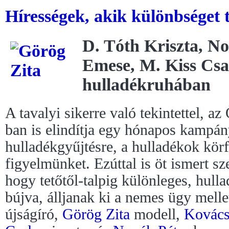
Hírességek, akik különbséget t
D. Tóth Kriszta, N
Emese, M. Kiss Csa
hulladékruhában
A tavalyi sikerre való tekintettel,
ban is elindítja egy hónapos kampány
hulladékgyűjtésre, a hulladékok körf
figyelmünket. Ezúttal is öt ismert sz
hogy tetőtől-talpig különleges, hull
bújva, álljanak ki a nemes ügy melle
újságíró,
Görög Zita
modell,
Kovác