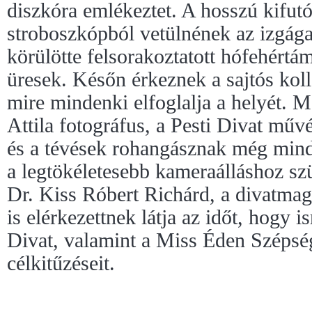
diszkóra emlékeztet. A hosszú kifut
stroboszkópból vetülnének az izgága
körülötte felsorakoztatott hófehértá
üresek. Későn érkeznek a sajtós kollé
mire mindenki elfoglalja a helyét. 
Attila fotográfus, a Pesti Divat művé
és a tévések rohangásznak még mind
a legtökéletesebb kameraálláshoz sz
Dr. Kiss Róbert Richárd, a divatmag
is elérkezettnek látja az időt, hogy 
Divat, valamint a Miss Éden Széps
célkitűzéseit.