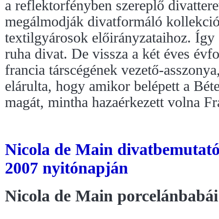
a reflektorfényben szereplő divatter
megálmodják divatformáló kollekció
textilgyárosok előirányzataihoz. Így
ruha divat. De vissza a két éves év
francia társcégének vezető-asszonya
elárulta, hogy amikor belépett a Bét
magát, mintha hazaérkezett volna Fr
Nicola de Main divatbemutat
2007 nyitónapján
Nicola de Main porcelánbabái