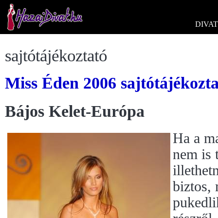
DIVAT
sajtótájékoztató
Miss Éden 2006 sajtótájékozta
Bájos Kelet-Európa
Ha a ma
nem is 
illethe
biztos,
pukedli