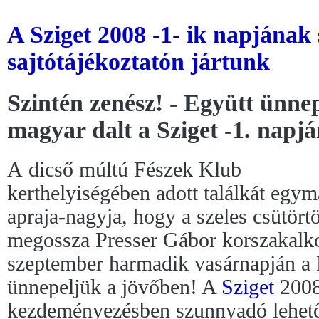
A Sziget 2008 -1- ik napjának 
sajtótájékoztatón jártunk
Szintén zenész! - Együtt ünnep
magyar dalt a Sziget -1. napj
A dicső múltú Fészek Klub
kerthelyiségében adott találkát egy
apraja-nagyja, hogy a szeles csütörtö
megossza Presser Gábor korszakalko
szeptember harmadik vasárnapján a
ünnepeljük a jövőben! A
Sziget
2008
kezdeményezésben szunnyadó lehető