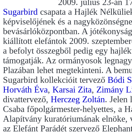
2009. július 23-án 1
Sugarbird
csapata a Hajlék Nélkülie
képviselőjének és a nagyközönségne
bevásárlóközpontban. A jótékonyság
kiállított elefántok 2009. szeptembe
a befolyt összegből pedig egy hajlékt
támogatják. Az ormányosok legnagy
Plazában lehet megtekinteni. A bemu
Sugarbird kollekcióit tervező
Bódi S
Horváth Éva
,
Karsai Zita
,
Zimány L
divattervező,
Herczeg Zoltán
. Jelen
Csaba főpolgármester-helyettes, a H
Alapítvány kuratóriumának elnöke, 
az Elefánt Parádét szervező Elephant