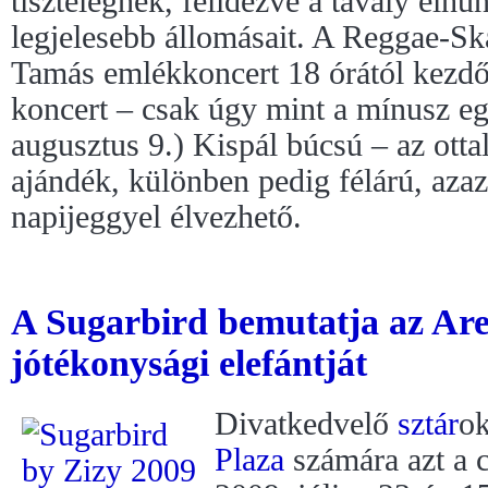
tisztelegnek, felidézve a tavaly el
legjelesebb állomásait. A Reggae-S
Tamás emlékkoncert 18 órától kezd
koncert – csak úgy mint a mínusz eg
augusztus 9.) Kispál búcsú – az otta
ajándék, különben pedig félárú, azaz
napijeggyel élvezhető.
A Sugarbird bemutatja az Ar
jótékonysági elefántját
Divatkedvelő
sztár
ok
Plaza
számára azt a c