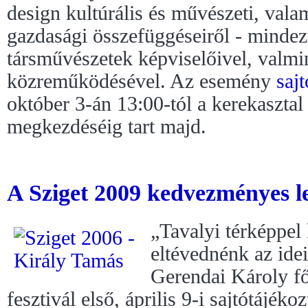
design kultúrális és művészeti, valam
gazdasági összefüggéseiről - mindezt
társművészetek képviselőivel, valmi
közreműködésével. Az esemény
saj
október 3-án 13:00-tól a kerekasztal
megkezdéséig tart majd.
A Sziget 2009 kedvezményes le
„Tavalyi térképpel
eltévednénk az ide
Gerendai Károly f
fesztivál első, április 9-i sajtótájéko