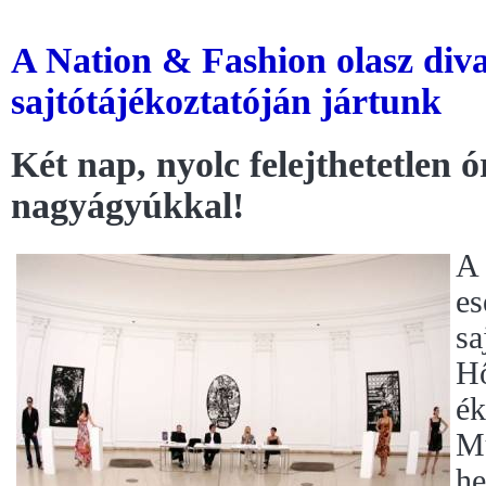
A Nation & Fashion olasz div
sajtótájékoztatóján jártunk
Két nap, nyolc felejthetetlen ó
nagyágyúkkal!
A 
es
sa
Hő
ék
Mű
he