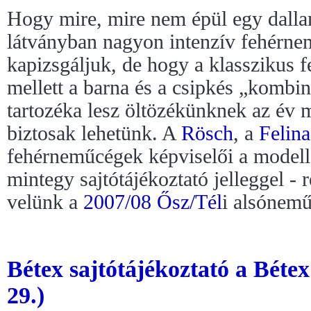
Hogy mire, mire nem épül egy dall
látványban nagyon intenzív fehérn
kapizsgáljuk, de hogy a klasszikus f
mellett a barna és a csipkés „kombin
tartozéka lesz öltözékünknek az év 
biztosak lehetünk. A
Rösch
, a
Felina
fehérneműcégek képviselői a modellek
mintegy sajtótájékoztató jelleggel - 
velünk a
2007/08 Ősz/Tél
i alsónemű
Bétex sajtótájékoztató a Béte
29.)