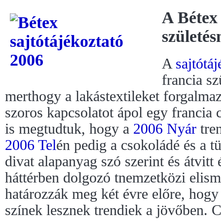
A Bétex
születés
A
sajtótá
francia sz
merthogy a lakástextileket forgalma
szoros kapcsolatot ápol egy francia
is megtudtuk, hogy a
2006 Nyár
tren
2006 Tel
én pedig a csokoládé és a t
divat alapanyag szó szerint és átvitt 
háttérben dolgozó tnemzetközi elism
határozzák meg két évre előre, hog
színek lesznek trendiek a jövőben. 