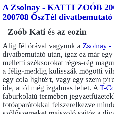
A Zsolnay - KATTI ZOÓB 200
200708 ŐszTél divatbemutató
Zoób Kati és az eozin
Alig fél órával vagyunk a
Zsolnay 
divatbemutató után, igaz ez már egy 
melletti széksorokat réges-rég magu
a félig-meddig kulisszák mögötti vi
egy cola lightért, vagy egy szem pir
ide, attól még izgalmas lehet. A
T-C
faburkolatú termében jegyzetfüzetek
fotóaparátokkal felszerelkezve mind
szőlőszemeket majszoló sajtós a div