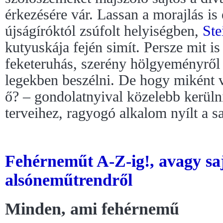
érkezésére vár. Lassan a morajlás is
újságíróktól zsúfolt helyiségben,
Ste
kutyuskája fején simít. Persze mit i
feketeruhás, szerény hölgyeményről
legekben beszélni. De hogy miként 
ő? – gondolatnyival közelebb kerüln
terveihez, ragyogó alkalom nyílt a sa
Fehérneműt A-Z-ig!, avagy saj
alsóneműtrendről
Minden, ami fehérnemű