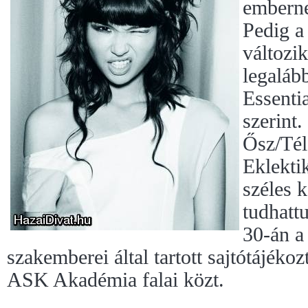
emberne
Pedig a 
változik
legaláb
Essentia
szerint
Ősz/Tél
Eklekti
széles k
tudhatt
30-án a
szakemberei által tartott sajtótájékoz
ASK Akadémia falai közt.