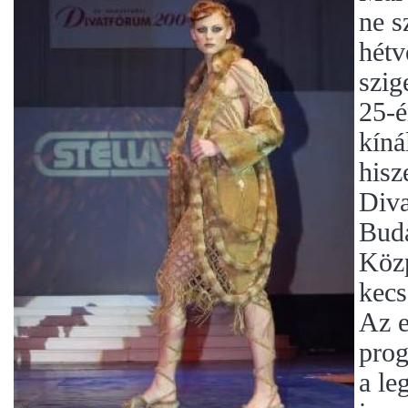
ne s
hétv
szig
25-é
kíná
hisz
Diva
Buda
Közp
kecs
Az e
prog
a le