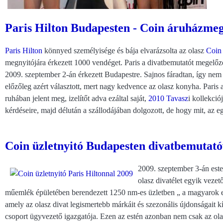
Paris Hilton Budapesten - Coin áruházmeg
Paris Hilton
könnyed személyisége és bája elvarázsolta az olasz
Coin
megnyitójára érkezett 1000 vendéget. Paris a divatbemutatót megelőző
2009. szeptember 2-án érkezett Budapestre. Sajnos fáradtan, így nem 
előzőleg azért választott, mert nagy kedvence az olasz konyha. Paris a
ruhában jelent meg, izelítőt adva ezáltal saját,
2010 Tavasz
i kollekció
kérdéseire, majd délután a szállodájában dolgozott, de hogy mit, az eg
Coin üzletnyitó Budapesten divatbemutatóv
2009. szeptember 3-án este
olasz divatélet egyik vezet
műemlék épületében berendezett 1250 nm-es üzletben „ a magyarok eg
amely az olasz divat legismertebb márkáit és szezonális újdonságait kí
csoport ügyvezető igazgatója. Ezen az estén azonban nem csak az olasz