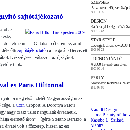
SZÉPSÉG
Plasztikázott Hölgyek Széps
2010-11-10
nyitó sajtótájékozató
DESIGN
Karácsonyi Design Vásár Sz
áruház
2010-12-08
 este,
STAR STYLE
tudott elmenni a TG Italiano étterembe, amit
Covergirls divatshow 2008 
 délelőtti
sajtótájékoztató
n a maga által tervezett
2008-06-23
jából. Készségesen válaszolt az újságírók
TRENDAJÁNLÓ
yelőre titok.
A 2008 TavaszNyári divat
2008-03-14
PARTY
Szombaton teltházas a Balato
al és Paris Hiltonnal
2010-07-08
 nyitotta meg első üzletét Magyarországon az
ő cége, a
Coin
Csoport. A Dorottya Palota
Váradi Design
y nagy olasz üzlet hangulatát élvezhetik,
Three Beauty of the 
nálja elérhető áron” – ígérte Stefano Beraldo, a
Kasuba L. Szilárd
Mantra
 divaté volt a főszerep, hiszen az est