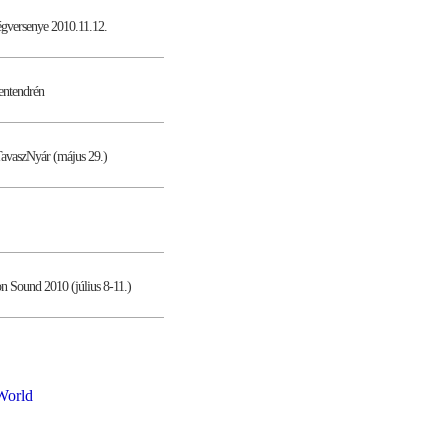
égversenye 2010.11.12.
entendrén
TavaszNyár (május 29.)
n Sound 2010 (július 8-11.)
World