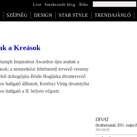
Live
Szerkesztői blog
Állás
SZÉPSÉG
DESIGN
STAR STYLE
TRENDAJÁNLÓ
tak a Kreások
iumph Inspiration Awardon újra arattak a
sok; a nemzetközi fehérnemű tervező verseny
első dobogójára Bódis Boglárka divattervező
os hallgató állhatott, Kerényi Virág divatstylist
os hallgató a II. helyen végzett.
DIVAT
divatbemutató 2011. május 8
2011-05-03