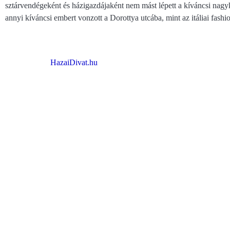
sztárvendégeként és házigazdájaként nem mást lépett a kíváncsi nag
annyi kíváncsi embert vonzott a Dorottya utcába, mint az itáliai fashi
HazaiDivat.hu