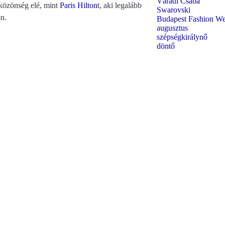
Váradi Csaba
yközönség elé, mint
Paris Hilton
t, aki legalább
Swarovski
on.
Budapest Fashion W
augusztus
szépségkirálynő
döntő