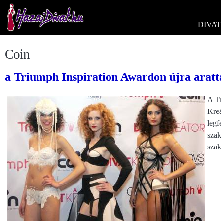
DIVAT
Coin
a Triumph Inspiration Awardon újra arat
A Tr
Kreá
legf
szak
szak